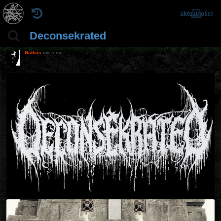
aktualności
Deconsekrated
Nathas
rok temu