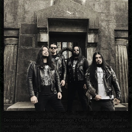
Deconsekrated to deathmetalowa załoga z Chile i o taki death metal nic
nie robiłem. Jeżeli już słucham tego gatunku, to sięgam po znane i