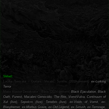
Skład:
Lucilia Sericata - Guitars, Vocals, Synths (2019-present)
ex-Lurking
Terror
Maso Alastor Desekrator - Bass (2024-present)
Black Ejaculation, Black
Oath, Funest, Macabro Genocidio, The Rite, VomitVulva, Continuum of
Xul (live), Sepolcro (live), Tenebro (live), ex-Voids of Vomit, ex-
Blasphemer, ex-Morbus Grave, ex-Old Legend, ex-Sirrush, ex-Terrorage,