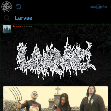
aktualności
Larvae
brzask
rok temu