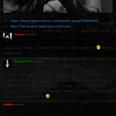
MA:
https://www.metal-archives.com/bands/Larvae/3540464451
BC:
https://larvae-gore.bandcamp.com/music
Vexatus
rok temu
Jakaś nowa moda a narzędzia rolnicze wśród metalofcuf?
Będzie
sprawdzane.
DiabelskiDom
rok temu
Widziane było w Pradze przed Beheritem w sierpniu zeszłego roku i
wywarte zostało bardzo dobre wrażenie, które utwierdziło się po
wysłuchaniu EPek. Bardzo dobry występ został zaserwowany, a
wokalistka jak najbardziej przykuwała uwagę prezencją plus dodatkami
typu rytualna kąpiel we krwi
HUMAN
rok temu