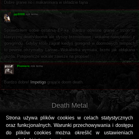
Dobre granie no i makaroniara w składzie fajna .
pp3088
rok temu
Sprawdziłem sobie ostatnią EP-kę. Bardzo obleśne granie - trzon to
klasyczny death/doomik ale słyszę brzmieniowe i wokalne naleciałości z
goregrindu. Gdyby ktoś zagrał kiedyś goregind w doomowych tempach
to pewnie otrzymałby Larvae. Wokalistka wymiata, brzmi jak obłąkana
glizda. Potępieńcze wokale zawsze na propsie!
Pioniere
rok temu
Bardzo dobre!
Impetigo
grające doom death.
Death Metal
Strona używa plików cookies w celach statystycznych
oraz funkcjonalnych. Warunki przechowywania i dostępu
do plików cookies można określić w ustawieniach