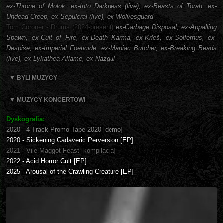
ex-Throne of Molok, ex-Into Darkness (live), ex-Beasts of Torah, ex-
Undead Creep, ex-Sepulcral (live), ex-Wolvesguard
Tom Coroner - Drums (2024-present)
ex-Garbage Disposal, ex-Appalling
Spawn, ex-Cult of Fire, ex-Death Karma, ex-Krleš, ex-Solfernus, ex-
Despise, ex-Imperial Foeticide, ex-Maniac Butcher, ex-Breaking Beads
(live), ex-Lykathea Aflame, ex-Nazgul
▼ BYLI MUZYCY
▼ MUZYCY KONCERTOWI
Dyskografia:
2020 - 4-Track Promo Tape 2020 [demo]
2020 - Sickening Cadaveric Perversion [EP]
2021 - Vile Maggot Feast [kompilacja]
2022 - Acid Horror Cult [EP]
2025 - Arousal of the Crawling Creature [EP]