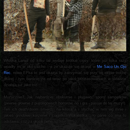
Włoska Larwa od kilku lat wydaje krótkie ciosy, które już kilka razy
wpadły mi w oko i ucho... a że ukazuje się akurat w
Me Saco Un Ojo
Rec.
nowa EPka to jest okazja by zatrzymać się przy tej ekipie trochę
dłużej - tym bardziej że od teraz po jakiś przetasowaniach w składzie
działają już jako trio.
Muzycznie? Jak najbardziej obskurnie i plugawo, sporo sampelków
(pewnie głównie z piątoligowych horrorów, no i gra - pasuje do tej muzy!).
Ten ich death/doom śmierdzi na kilosa a i słychać w nim wg mnie i
jakieś grindowe korzenie i ciągotki. Wokalistka... ło panie co ona tu
odstawia, cóż za głosik hehe.