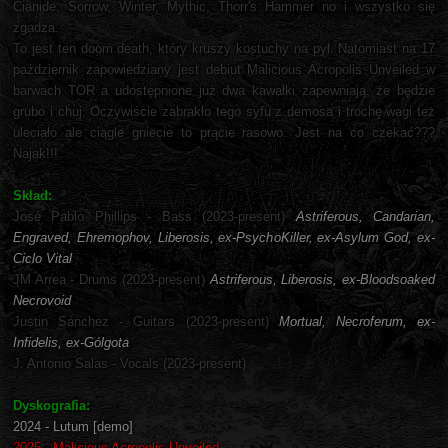
Cianide, Sorrow, Winter, Mythic, Thorr's Hammer no i wszystko się
zgadza.
To jest ten doom death, który kruszy kostuchy na pył. Natomiast na 17
październik zapowiedziany jest debiut Malicious Acropolis Unveiled w
barwach TOR a udostępnione już dwa kawałki zapewniają, że będzie
grubo i chuj. Oczywiście zabrakło tego syfu z demosa i trochę wagi też
uleciało ale ciągle gniecie to prącie rasowo. Jest na co czekać???
Najak!!!
Skład:
José Pablo Phillips - Bass (2023-present)
Astriferous, Candarian,
Engraved, Ehremophov, Liberosis, ex-PsychoKiller, ex-Asylum God, ex-
Ciclo Vital
JM Arrea - Drums (2023-present)
Astriferous, Liberosis, ex-Bloodsoaked
Necrovoid
Justin Sánchez - Guitars (2023-present)
Mortual, Necroferum, ex-
Infidelis, ex-Gólgota
J. Antonio Salas - Vocals (2023-present)
Dyskografia:
2024 - Lutum [demo]
2025 - Malicious Acropolis Unveiled