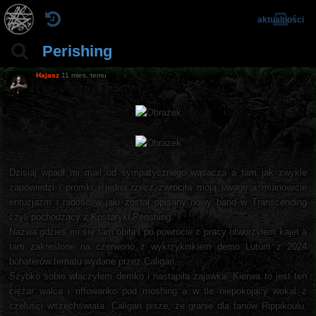
aktualności
Perishing
Hajasz
11 mies. temu
Dzisiaj wpadł mi mail od sympatycznego wąsacza a tam jak zwykle
zapowiedzi i promki i jedna rzecz zwróciła moją uwagę a mianowicie
entuzjazm i radość w jaki został opisany nowy band w Transcending
czyli pochodzący z Kostaryki Perishing.
Nazwa gdzieś mi się tam obiła i po powrocie z pracy otworzyłem kajet a
tam zakreślone na czerwono z wykrzyknikiem demo Lutum z 2024
bohaterów tematu wydane przez Caligari.
Szybko sobie włączyłem demko i nastąpiła zajawka. Kierwa to jest ten
ciężar walca i riffowanko pod moshing a w tle niepokojący wokal z
czeluści wszechświata. Caligari pisze, że granie dla fanów Rippikoulu,