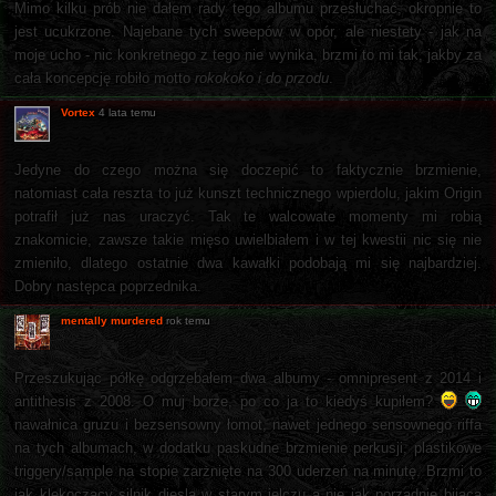
Mimo kilku prób nie dałem rady tego albumu przesłuchać, okropnie to
jest ucukrzone. Najebane tych sweepów w opór, ale niestety - jak na
moje ucho - nic konkretnego z tego nie wynika, brzmi to mi tak, jakby za
cała koncepcję robiło motto
rokokoko i do przodu
.
Vortex
4 lata temu
Jedyne do czego można się doczepić to faktycznie brzmienie,
natomiast cała reszta to już kunszt technicznego wpierdolu, jakim Origin
potrafił już nas uraczyć. Tak te walcowate momenty mi robią
znakomicie, zawsze takie mięso uwielbiałem i w tej kwestii nic się nie
zmieniło, dlatego ostatnie dwa kawałki podobają mi się najbardziej.
Dobry następca poprzednika.
mentally murdered
rok temu
Przeszukując półkę odgrzebałem dwa albumy - omnipresent z 2014 i
antithesis z 2008. O muj borze, po co ja to kiedyś kupiłem?
nawałnica gruzu i bezsensowny łomot, nawet jednego sensownego riffa
na tych albumach, w dodatku paskudne brzmienie perkusji, plastikowe
triggery/sample na stopie zarżnięte na 300 uderzeń na minutę. Brzmi to
jak klekoczący silnik diesla w starym jelczu a nie jak porządnie bijąca