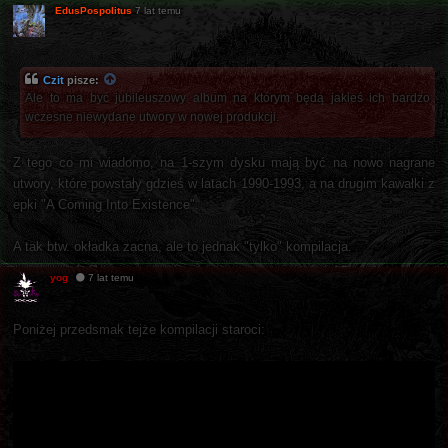
EdusPospolitus
7 lat temu
Czit
pisze:
Ale to ma być jubileuszowy album na którym będą jakieś ich bardzo
wczesne niewydane utwory w nowej produkcji.
Z tego co mi wiadomo, na 1-szym dysku mają być na nowo nagrane
utwory, które powstały gdzieś w latach 1990-1993, a na drugim kawałki z
epki "A Coming Into Existence".
A tak btw. okładka zacna, ale to jednak "tylko" kompilacja.
yog
7 lat temu
Poniżej przedsmak tejże kompilacji staroci: