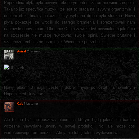
Poprzednia płyta była pewnym eksperymentem za co nie winie zespołu.
Taka to już specyfika muzyki, że jest to praca na "żywym organizmie" i
dopiero efekt finalny pokazuje czy wybrana droga była słuszna. Nowa
płyta pokazuje, że wrócili do starego brzmienia i sprezentowali nam
naprawdę dobry album. Dla mnie Origin zawsze był pewniakiem jakości i
na szczęście nie muszę rewidować swojej opinii. Świetne brutalne i
szaleńczo techniczne brzmienie. Więcej nie potrzebuje.
Astral
7 lat temu
Nowy album 3 maja. Jestem dobrej myśli po ostatnim, świetnym
Unparalleled Universe.
Czit
7 lat temu
Ale to ma być jubileuszowy album na którym będą jakieś ich bardzo
wczesne niewydane utwory w nowej produkcji. No, ale może coś
wartościowego tam będzie... Ale ja nie lubię takich wydawnictw.