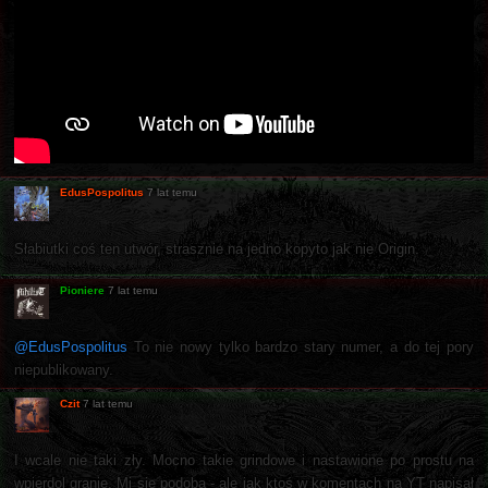
EdusPospolitus
7 lat temu
Słabiutki coś ten utwór, strasznie na jedno kopyto jak nie Origin.
Pioniere
7 lat temu
@EdusPospolitus
To nie nowy tylko bardzo stary numer, a do tej pory
niepublikowany.
Czit
7 lat temu
I wcale nie taki zły. Mocno takie grindowe i nastawione po prostu na
wpierdol granie. Mi się podoba - ale jak ktoś w komentach na YT napisał