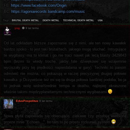
FB:
https://www.facebook.com/Origin
BC:
https://agoniarecords.bandcamp.com/music
brutal death metal
death metal
technical death metal
usa
Tagi:
yog
9 lat temu
Od lat odkładam bliższe zapoznanie się z nimi, ale ten nowy kawałek
bardzo spoko - to jest taki brutal/tech, jakiego mogę słuchać. Intrygujące
te wygibasy, ma to klimat i go nie traci nawet jak lecą blasty 3429843
bpm (brzmi to wtedy trochę, jakby fale dźwiękowe się wzajemnie
wyciszały przy tej prędkości napierdalania w gary). Techniki to panom
odmówić nie można, co pokazują w raczej precyzyjnej drugiej połowie
kawałka ;p Oczywiście też mi się ta druga połowa bardziej podoba, bo ja
to jednak wolę wolne/średnie tempa w deathu, najlepiej okraszone
właśnie takimi międzyplanetarnymi technicznymi wygibasami
EdusPospolitus
9 lat temu
Nowa płyta zapowiada się obiecująco, ciekawe czy przebiją wielbioną
przeze mnie "Echoes...", bo tam to po prostu rozkurwili system