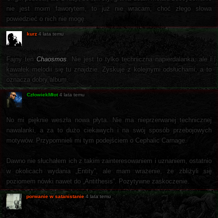
nie jest moim faworytem, to już nie wracam, choć złego słowa
powiedzieć o nich nie mogę.
kurz
4 lata temu
Fajny ten
Chaosmos
. Nie jest to tylko techniczna napierdalanka, ale i
kawałek melodii się tu znajdzie. Zyskuje z kolejnymi odsłuchami, a to
oznacza dobry album.
CzłowiekMłot
4 lata temu
No mi pięknie weszła nowa płyta. Nie ma nieprzerwanej technicznej
nawalanki, a za to dużo ciekawych i na swój sposób przebojowych
motywów. Przypomnieli mi tym podejściem o Cephalic Carnage.
Dawno nie słuchałem ich z takim zainteresowaniem i uznaniem, ostatnio
w okolicach wydania „Entity”, ale mam wrażenie, że zbliżyli się
poziomem nówki nawet do „Antithesis”. Pozytywne zaskoczenie.
porwanie w satanistanie
4 lata temu