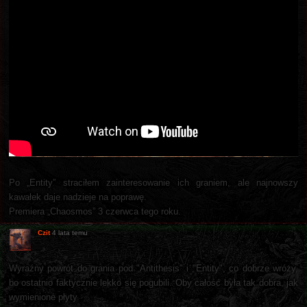
Po „Entity” straciłem zainteresowanie ich graniem, ale najnowszy
kawałek daje nadzieje na poprawę.
Premiera „Chaosmos” 3 czerwca tego roku.
Czit
4 lata temu
Wyraźny powrót do grania pod "Antithesis" i "Entity", co dobrze wróży,
bo ostatnio faktycznie lekko się pogubili. Oby całość była tak dobra, jak
wymienione płyty.