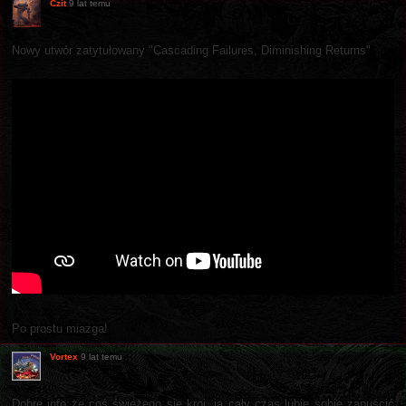
Czit
9 lat temu
Nowy utwór zatytułowany "Cascading Failures, Diminishing Returns"
Po prostu miazga!
Vortex
9 lat temu
Dobre info że coś świeżego się kroi, ja cały czas lubię sobie zapuścić