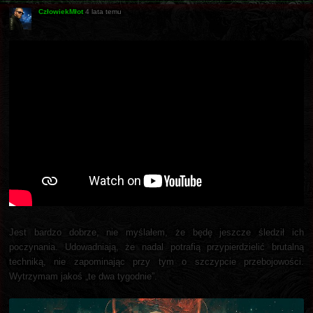
CzłowiekMłot
4 lata temu
Jest bardzo dobrze, nie myślałem, że będę jeszcze śledził ich
poczynania. Udowadniają, że nadal potrafią przypierdzielić brutalną
techniką, nie zapominając przy tym o szczypcie przebojowości.
Wytrzymam jakoś „te dwa tygodnie”.