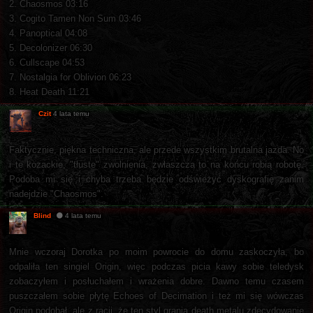
2. Chaosmos 03:16
3. Cogito Tamen Non Sum 03:46
4. Panoptical 04:08
5. Decolonizer 06:30
6. Cullscape 04:53
7. Nostalgia for Oblivion 06:23
8. Heat Death 11:21
Czit
4 lata temu
Faktycznie, piękna techniczna, ale przede wszystkim brutalna jazda. No
i te kozackie, "tłuste" zwolnienia, zwłaszcza to na końcu robią robotę.
Podoba mi się i chyba trzeba będzie odświeżyć dyskografię zanim
nadejdzie "Chaosmos".
Blind
4 lata temu
Mnie wczoraj Dorotka po moim powrocie do domu zaskoczyła, bo
odpaliła ten singiel Origin, więc podczas picia kawy sobie teledysk
zobaczyłem i posłuchałem i wrażenia dobre. Dawno temu czasem
puszczałem sobie płytę Echoes of Decimation i też mi się wówczas
Origin podobał, ale z racji, że ten styl grania death metalu zdecydowanie