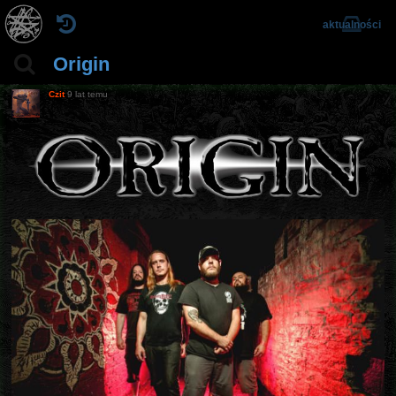
aktualności
Origin
Czit
9 lat temu