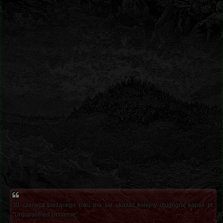
30 czerwca bieżącego roku ma się ukazać kolejny długograj kapeli pt.
"Unparalleled Universe".