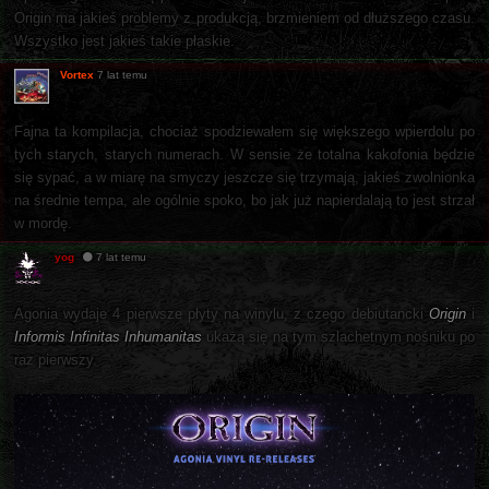
Origin ma jakieś problemy z produkcją, brzmieniem od dłuższego czasu.
Wszystko jest jakieś takie płaskie.
Vortex
7 lat temu
Fajna ta kompilacja, chociaż spodziewałem się większego wpierdolu po
tych starych, starych numerach. W sensie że totalna kakofonia będzie
się sypać, a w miarę na smyczy jeszcze się trzymają, jakieś zwolnionka
na średnie tempa, ale ogólnie spoko, bo jak już napierdalają to jest strzał
w mordę.
yog
7 lat temu
Agonia wydaje 4 pierwsze płyty na winylu, z czego debiutancki
Origin
i
Informis Infinitas Inhumanitas
ukażą się na tym szlachetnym nośniku po
raz pierwszy.