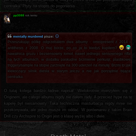
centralka. Płyty na stopro do pogonienia.
pp3088
rok temu
mentally murdered
pisze:
Przeszukując półkę odgrzebałem dwa albumy - omnipresent z 2014 i
antithesis z 2008. O muj borze, po co ja to kiedyś kupiłem?
nawałnica gruzu i bezsensowny łomot, nawet jednego sensownego riffa
na tych albumach, w dodatku paskudne brzmienie perkusji, plastikowe
triggery/sample na stopie zarżnięte na 300 uderzeń na minutę. Brzmi to jak
klekoczący silnik diesla w starym jelczu a nie jak porządnie bijąca
centralka.
O tutaj kolega bardzo ładnie napisał. Wielokrotnie mierzyłem się z
Originem, ale całego albumu nigdy nie dałem rady. A przecież hype na tę
kapelę był niesamowity. Taka techniczna masturbacja nigdy mnie nie
przekonywała, ale jedno musze im oddać. W porównaniu z takim Brain
Drill czy Archspire to Origin jest o klasę wyżej albo i dwie.