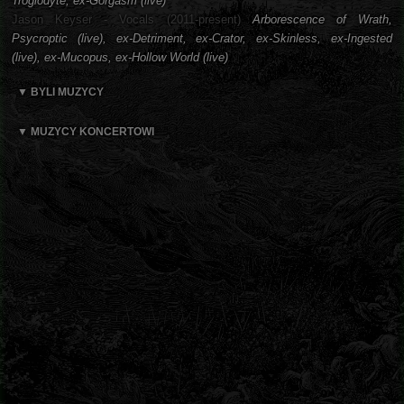
Troglodyte, ex-Gorgasm (live)
Jason Keyser - Vocals (2011-present)
Arborescence of Wrath,
Psycroptic (live), ex-Detriment, ex-Crator, ex-Skinless, ex-Ingested
(live), ex-Mucopus, ex-Hollow World (live)
▼ BYLI MUZYCY
▼ MUZYCY KONCERTOWI