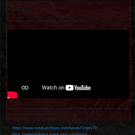
Podoba mi się.
No i nowy utwór zatytułowany "Accident And Error":
Uważam za kawałek kładzie na łopatki. Jednak dla ludzi, którzy nie boją
się technicznych wygibasów.
MA:
https://www.metal-archives.com/bands/Origin/79
BC:
https://relapsealumni.bandcamp.com/music