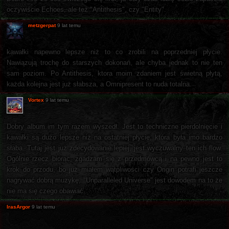
oczywiście Echoes, ale też "Antithesis", czy "Entity".
metzgerpat
9 lat temu
kawałki napewno lepsze niż to co zrobili na poprzedniej płycie.
Nawiązują trochę do starszych dokonań, ale chyba jednak to nie ten
sam poziom. Po Antithesis, ktora moim zdaniem jest świetną płytą,
każda kolejna jest już słabsza, a Omnipresent to nuda totalna.
Vortex
9 lat temu
Dobry album im tym razem wyszedł. Jest to techniczne pierdolnięcie i
kawałki są dużo lepsze niż na ostatniej płycie, która była imo bardzo
słaba. Tutaj jest już zdecydowanie lepiej, jest wyczuwalny ten ich flow.
Ogólnie rzecz biorąc, zgadzam się z przedmówcą i na pewno jest to
krok do przodu, bo już miałem wątpliwości czy Origin potrafi jeszcze
nagrywać dobrą muzykę, "Unparalleled Universe" jest dowodem na to że
nie ma się czego obawiać.
IrasArgor
9 lat temu