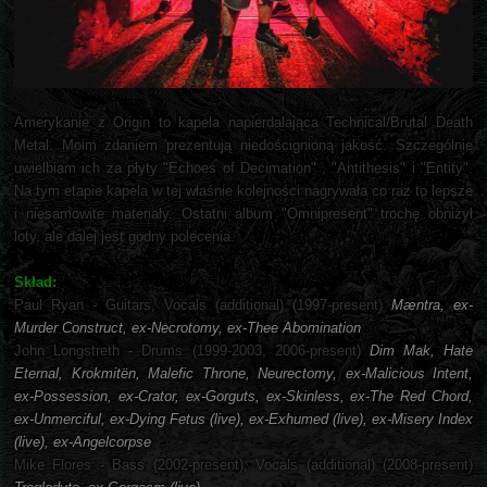
Amerykanie z Origin to kapela napierdalająca Technical/Brutal Death
Metal. Moim zdaniem prezentują niedoścignioną jakość. Szczególnie
uwielbiam ich za płyty "Echoes of Decimation" , "Antithesis" i "Entity".
Na tym etapie kapela w tej właśnie kolejności nagrywała co raz to lepsze
i niesamowite materiały. Ostatni album "Omnipresent" trochę obniżył
loty, ale dalej jest godny polecenia.
Skład:
Paul Ryan - Guitars, Vocals (additional) (1997-present)
Mæntra, ex-
Murder Construct, ex-Necrotomy, ex-Thee Abomination
John Longstreth - Drums (1999-2003, 2006-present)
Dim Mak, Hate
Eternal, Krokmitën, Malefic Throne, Neurectomy, ex-Malicious Intent,
ex-Possession, ex-Crator, ex-Gorguts, ex-Skinless, ex-The Red Chord,
ex-Unmerciful, ex-Dying Fetus (live), ex-Exhumed (live), ex-Misery Index
(live), ex-Angelcorpse
Mike Flores - Bass (2002-present), Vocals (additional) (2008-present)