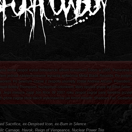
aniu dema zespół wydał debiutancki album minialbum Doom w 2005. Pierwotnie w
em jednak zainteresowanie wyraziła wytwórnia Metal Blade Records. Po podpisa
orem. Po pewnym czasie z zespołu usunięty został Andrew Arcurio. Powodem by
ąpił Bobby Thompson. Następnym członkiem, który opuścił grupę był Elliot Seller,
). Jego miejsce zajął Jon Rice. W 2007 roku zespół zagrał parę świetnie przyję
d, gdzie zagrał obok takich wykonawców jak Amon Amarth, Shadows Fall, Goatwhor
ted Sacrifice, ex-Despised Icon, ex-Burn in Silence
lic Carnage, Havok, Reign of Vengeance, Nuclear Power Trio