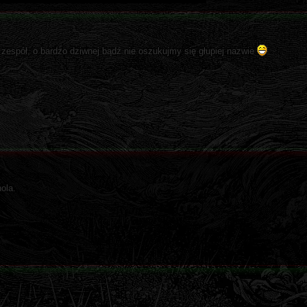
n zespół, o bardzo dziwnej bądź nie oszukujmy się głupiej nazwie
ola.