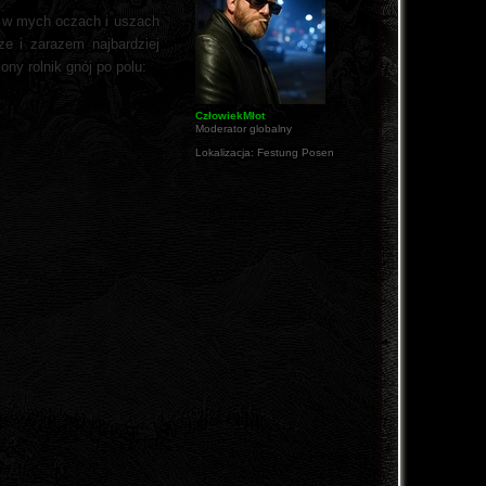
h w mych oczach i uszach
ze i zarazem najbardziej
y rolnik gnój po polu:
CzłowiekMłot
Moderator globalny
Lokalizacja:
Festung Posen