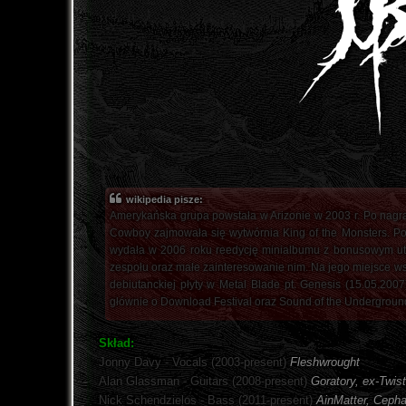
wikipedia pisze:
Amerykańska grupa powstała w Arizonie w 2003 r. Po nagr
Cowboy zajmowała się wytwórnia King of the Monsters. Pot
wydała w 2006 roku reedycję minialbumu z bonusowym utw
zespołu oraz małe zainteresowanie nim. Na jego miejsce wst
debiutanckiej płyty w Metal Blade pt. Genesis (15.05.2007
głównie o Download Festival oraz Sound of the Undergroun
Skład:
Jonny Davy - Vocals (2003-present)
Fleshwrought
Alan Glassman - Guitars (2008-present)
Goratory, ex-Twis
Nick Schendzielos - Bass (2011-present)
AinMatter, Cepha