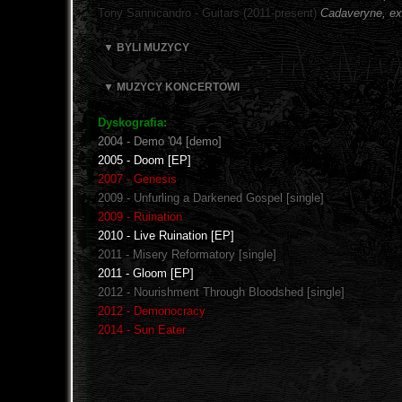
Tony Sannicandro - Guitars (2011-present)
Cadaveryne, ex
▼ BYLI MUZYCY
▼ MUZYCY KONCERTOWI
Dyskografia:
2004 - Demo '04 [demo]
2005 - Doom [EP]
2007 - Genesis
2009 - Unfurling a Darkened Gospel [single]
2009 - Ruination
2010 - Live Ruination [EP]
2011 - Misery Reformatory [single]
2011 - Gloom [EP]
2012 - Nourishment Through Bloodshed [single]
2012 - Demonocracy
2014 - Sun Eater