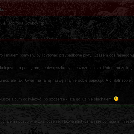
la.
tule "Job for a Cowboy" ;p
ro i miałem pomysły, by licytować przypadkowe płyty. Czasem coś fajnego w
kolejnych, a pamiętam, ze dwójeczka była jeszcze lepsza. Potem mi zniknęli
, ale taki Gwar ma fajną nazwę i fajnie sobie pajacują. A ci dali sobie : 
Muszę album odświeżyć, bo szczerze - lata go już nie słuchałem.
łuchałem i pozytywne zaskoczenie. Nazwa idiotyczna i nie pomaga im niestet