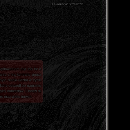
Lokalizacja:
Strzałkowo
ydawaniem płyt Job for a
niu z nią kontraltu grupa
ło rzadki udział w życiu
 który odszedł po nagraniu
tych koncertów. Chodzi tu
e oraz wielu innych.