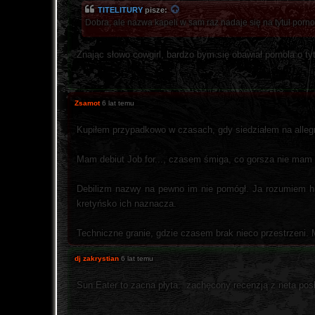
TITELITURY
pisze:
Dobra, ale nazwa kapeli w sam raz nadaje się na tytuł porno
Znając słowo cowgirl, bardzo bym się obawiał pornola o ty
Zsamot
6 lat temu
Kupiłem przypadkowo w czasach, gdy siedziałem na alleg
Mam debiut Job for..., czasem śmiga, co gorsza nie mam 
Debilizm nazwy na pewno im nie pomógł. Ja rozumiem humor
kretyńsko ich naznacza.
Techniczne granie, gdzie czasem brak nieco przestrzeni. 
dj zakrystian
6 lat temu
Sun Eater to zacna płyta.. zachęcony recenzją z neta pos