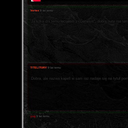
Vortex
9 lat temu
Ja kilka dni temu leciałem z "Genesis", dobrą nutę ma te
TITELITURY
9 lat temu
Dobra, ale nazwa kapeli w sam raz nadaje się na tytuł porn
yog
9 lat temu