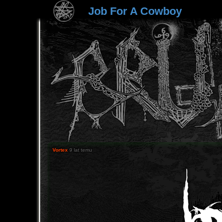
Job For A Cowboy
Vortex
9 lat temu