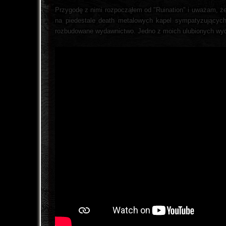
Przygodę z nimi rozpocząłem od "Ruination" i uważam, że
na piedestale death metalowych kapel sympatyzujących 
rozbudowane wydawnictwo. Jedno z moich ulubionych wyda