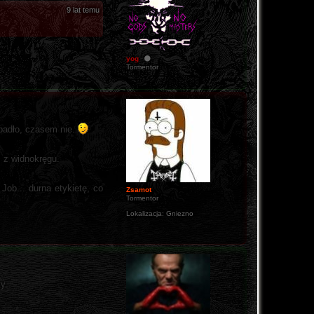
9 lat temu
yog
Tormentor
padło, czasem nie.
 z widnokręgu.
Job... durna etykietę, co
Zsamot
Tormentor
Lokalizacja:
Gniezno
y.