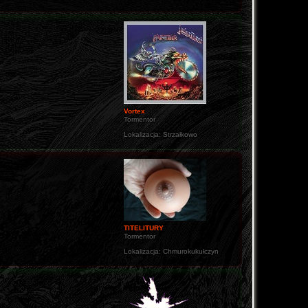
Vortex
Tormentor
Lokalizacja:
Strzałkowo
TITELITURY
Tormentor
Lokalizacja:
Chmurokukułczyn