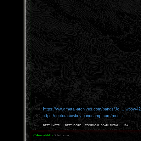
MA:
https://www.metal-archives.com/bands/Jo ... wboy/4
BC:
https://jobforacowboy.bandcamp.com/music
death metal
deathcore
technical death metal
usa
Tagi:
CzłowiekMłot
9 lat temu