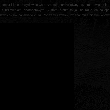
 debiut i kolejne wydawnictwa prezentują bardzo równy poziom stawiając ic
z brzmieniami deathcorowymi. Ostatni album to jak na razie ich najleps
wnictw rok pańskiego 2014. Poniższy kawałek rozjebał mnie niczym wprawion