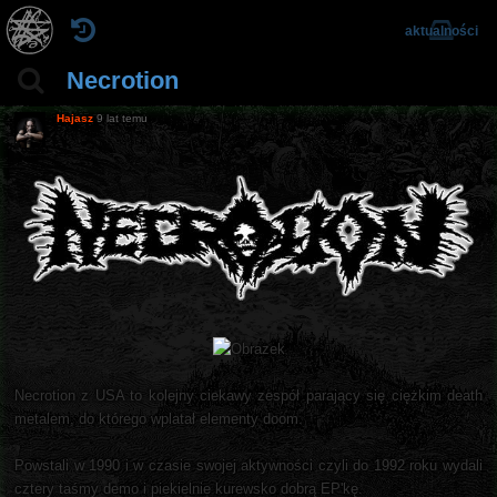
aktualności
Necrotion
Hajasz
9 lat temu
Necrotion z USA to kolejny ciekawy zespół parający się ciężkim death
metalem, do którego wplatał elementy doom.
Powstali w 1990 i w czasie swojej aktywności czyli do 1992 roku wydali
cztery taśmy demo i piekielnie kurewsko dobrą EP'kę.