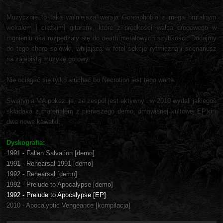
Muzycznie to taka wolniejsza wersja Goreaphobia z mega brutalnym
wokalem i ciężkimi gitarami, które z prędkości walca drogowego w
mgnieniu oka rozpędzały się do death metalowych szybkości. Dodajmy
do tego chore solówki, wbijającą w fotel sekcję rytmiczną i scenariusz
na zajebistą muzykę gotowy.
Nie ociągać się tylko słuchać bo Necrotion jest tego warte.
Świątynia MA pokazuje, że zespół jest aktywny i w 2010 wydali jakiegoś
składaka z materiałem z pierwszego demo, omawianej kultowej EP'ki i
dwa nowe kawałki.
Dyskografia:
1991 - Fallen Salvation [demo]
1991 - Rehearsal 1991 [demo]
1992 - Rehearsal [demo]
1992 - Prelude to Apocalypse [demo]
1992 - Prelude to Apocalypse [EP]
2010 - Apocalyptic Vengeance [kompilacja]