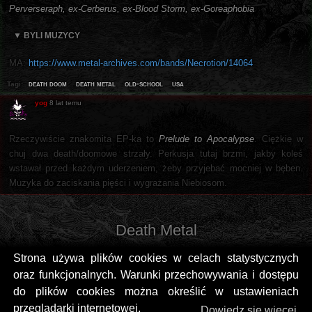
Perverseraph, ex-Cerberus, ex-Blood Storm, ex-Goreaphobia
▼ BYLI MUZYCY
MA:
https://www.metal-archives.com/bands/Necrotion/14064
death doom
death metal
old-school
usa
Tagi:
yog
8 lat temu
Rzeczywiście znakomita EP-ka to
Prelude to Apocalypse
. Ciężkie w
chuj dwa death/doomowe strzały. Perkusja tutaj brzmi, jakby koleś
wstawał przed każdym uderzeniem, żeby przyjebać mocniej w bęben.
Muzyka do zaciskania pięści i wygrażania Niebiosom.
Death Metal
Strona używa plików cookies w celach statystycznych
oraz funkcjonalnych. Warunki przechowywania i dostępu
do plików cookies można określić w ustawieniach
przeglądarki internetowej.
Dowiedz się więcej