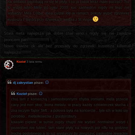
na dodatek podobają mi się te płyty. I co ja bidok teraz mam począć? Toż
to wstyd lubić Metę po roku 2000, kuc sanhedryn nigdy mi tego nie
wybaczy! Mea Culpa, mea culpa! Idę w ramach pokuty wypić zgrzewkę
kustosza z Biedry przy dźwiękach werbla z St. Anger
Stara meta najlepsza jak dobre stae wino i nigdy się nie zajedzie
pronciem pan!!!!!!!!!!!!!!!!!!
Nowe świeże ok ale bez przesady do zgrzewki kustosza killemall
najlepsza!!!!!!!!!
Kozioł
3 lata temu
dj zakrystian
pisze:
Kozioł
pisze:
chuj tam z komerchą i samoobronnymi chyba ironiami, meta przecie
cacy jest non stop, ikona metalu. w pracy każdy człowieczek słucha i
zna niczym Tajlor Słift... a połowa była na koncercie... tyle ich w koło się
porobiło... metalikowcow z glastonsbury.
kawałki piękne, w sumie nigdy chujni nie wydali. normalnie wstyd i
pozerstwo nie lubieć. tam stare płyty, na nowych pół riffu na godzinę
trochę podobnego a to już wystarczy by zniszczyć paskudne lewackie