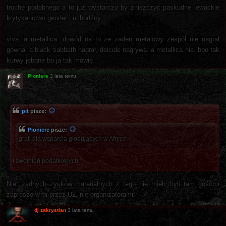
trochę podobnego a to już wystarczy by zniszczyć paskudne lewackie
krytykanctwo gender i uchodźcy.
viva la metallica. dowód na to że żaden metalowy zespół nie nagrał
gówna. a black sabbath nagrał, deicide nagrywa. a metallica nie. bbo tak
kurwy jebane bo ja tak mówię.
Pioniere
3 lata temu
pit
pisze:
Pioniere
pisze:
grali dla wsparcia głodujących w Afryce.
I zwolnień podatkowych.
Nie, żadnych zysków materialnych z tego nie mieli, byli tam gośćmi
zaproszonymi przez U2, nie organizatorami.
dj zakrystian
3 lata temu