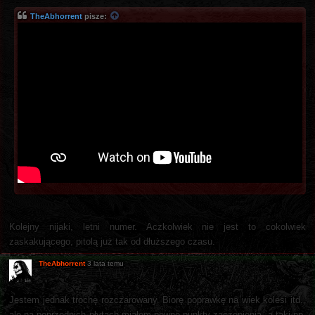
TheAbhorrent
pisze:
Kolejny nijaki, letni numer. Aczkolwiek nie jest to cokolwiek
zaskakującego, pitolą już tak od dłuższego czasu.
TheAbhorrent
3 lata temu
Jestem jednak trochę rozczarowany. Biorę poprawkę na wiek kolesi itd.,
ale na poprzednich płytach miałem pewne punkty zaczepienia, a taki np.