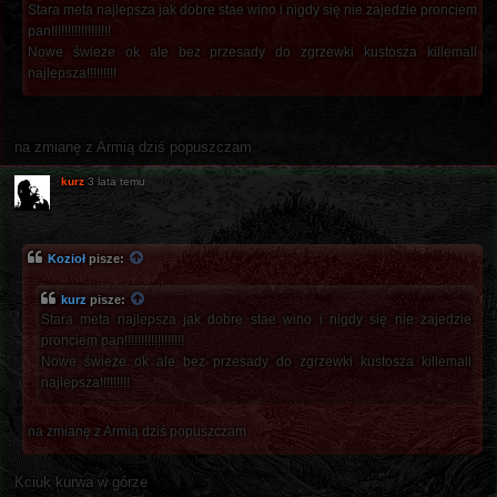
Stara meta najlepsza jak dobre stae wino i nigdy się nie zajedzie pronciem
pan!!!!!!!!!!!!!!!!!!
Nowe świeże ok ale bez przesady do zgrzewki kustosza killemall
najlepsza!!!!!!!!!
na zmianę z Armią dziś popuszczam
kurz
3 lata temu
Kozioł
pisze:
kurz
pisze:
Stara meta najlepsza jak dobre stae wino i nigdy się nie zajedzie
pronciem pan!!!!!!!!!!!!!!!!!!
Nowe świeże ok ale bez przesady do zgrzewki kustosza killemall
najlepsza!!!!!!!!!
na zmianę z Armią dziś popuszczam
Kciuk kurwa w górze