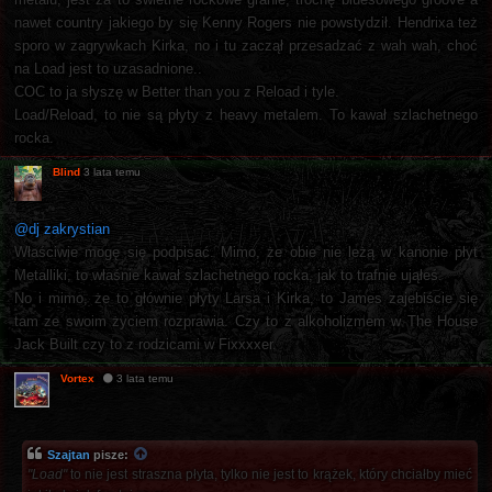
nawet country jakiego by się Kenny Rogers nie powstydził. Hendrixa też
sporo w zagrywkach Kirka, no i tu zaczął przesadzać z wah wah, choć
na Load jest to uzasadnione..
COC to ja słyszę w Better than you z Reload i tyle.
Load/Reload, to nie są płyty z heavy metalem. To kawał szlachetnego
rocka.
Blind
3 lata temu
@dj zakrystian
Właściwie mogę się podpisać. Mimo, że obie nie leżą w kanonie płyt
Metalliki, to właśnie kawał szlachetnego rocka, jak to trafnie ująłeś.
No i mimo, że to głównie płyty Larsa i Kirka, to James zajebiście się
tam ze swoim życiem rozprawia. Czy to z alkoholizmem w The House
Jack Built czy to z rodzicami w Fixxxxer.
Vortex
3 lata temu
Szajtan
pisze:
"Load"
to nie jest straszna płyta, tylko nie jest to krążek, który chciałby mieć