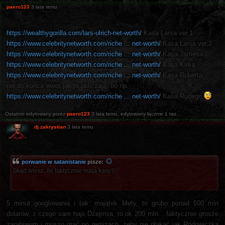
paero123
3 lata temu
https://wealthygorilla.com/lars-ulrich-net-worth/
Kasa Larsa ver.1
https://www.celebritynetworth.com/riche ... net-worth/
Kasa Larsa ver.2
https://www.celebritynetworth.com/riche ... net-worth/
Kasa Jamesa
https://www.celebritynetworth.com/riche ... net-worth/
Kasa Kirka
https://www.celebritynetworth.com/riche ... net-worth/
Kasa Roberta
nie do końca wiem jak to obliczają, bo np.
https://www.celebritynetworth.com/riche ... net-worth/
Kasa Rudego
Ostatnio edytowany przez
paero123
3 lata temu
, edytowany łącznie 1 raz.
dj zakrystian
3 lata temu
porwanie w satanistanie
pisze:
Skąd wiesz, ile faktycznie mają kasy?
5 minut googlowania i tak: majątek Mety, to grubo ponad 500 mln
dolarów, z czego sam hajs Dżejmsa, to ok 200 mln... faktycznie grosze
zarabiajum i muszo grać po remizach, żeby nie płakać jak Rodowiczka