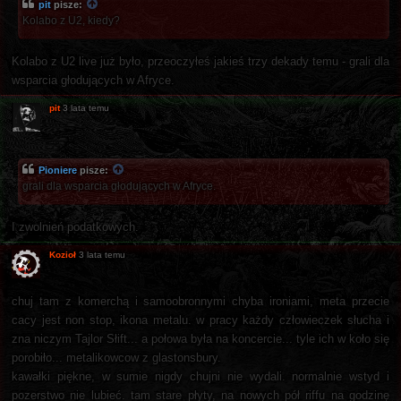
pit
pisze:
Kolabo z U2, kiedy?
Kolabo z U2 live już było, przeoczyłeś jakieś trzy dekady temu - grali dla
wsparcia głodujących w Afryce.
pit
3 lata temu
Pioniere
pisze:
grali dla wsparcia głodujących w Afryce.
I zwolnień podatkowych.
Kozioł
3 lata temu
chuj tam z komerchą i samoobronnymi chyba ironiami, meta przecie
cacy jest non stop, ikona metalu. w pracy każdy człowieczek słucha i
zna niczym Tajlor Słift... a połowa była na koncercie... tyle ich w koło się
porobiło... metalikowcow z glastonsbury.
kawałki piękne, w sumie nigdy chujni nie wydali. normalnie wstyd i
pozerstwo nie lubieć. tam stare płyty, na nowych pół riffu na godzinę