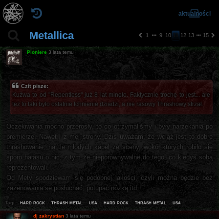
aktualności
Metallica
1
9
10
11
12
13
15
p
n
o
a
Pioniere
3 lata temu
pr
st
z
ę
e
p
d
n
Czit pisze:
ni
a
Kuźwa to od "Repentless" już 8 lat minęło. Faktycznie trochę to jest... ale
a
też to taki było ostatnie tchnienie dziadzi, a nie rasowy Thrashowy strzał.
Oczekiwania mocno przerosły, to co otrzymaliśmy i były narzekania po
premierze. Nawet i z mej strony. Dziś uważam, że wciąż jest to dobre
thrashowanie, na tle młodych kapel ze sceny, wokół których robiło się
sporo hałasu o nic, z tym że nieporównywalne do tego, co kiedyś sobą
reprezentowali.
Od Mety spodziewam się podobnej jakości, czyli można będzie bez
zażenowania se posłuchać, potupać nóżką itd.
hard rock
thrash metal
usa
hard rock
thrash metal
usa
Tagi:
dj zakrystian
3 lata temu