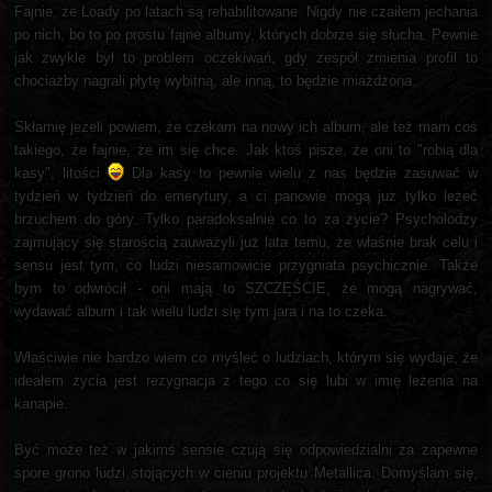
Fajnie, że Loady po latach są rehabilitowane. Nigdy nie czaiłem jechania
po nich, bo to po prostu fajne albumy, których dobrze się słucha. Pewnie
jak zwykle był to problem oczekiwań, gdy zespół zmienia profil to
chociażby nagrali płytę wybitną, ale inną, to będzie miażdżona.
Skłamię jeżeli powiem, że czekam na nowy ich album, ale też mam coś
takiego, że fajnie, że im się chce. Jak ktoś pisze, że oni to "robią dla
kasy", litości
Dla kasy to pewnie wielu z nas będzie zasuwać w
tydzień w tydzień do emerytury, a ci panowie mogą już tylko leżeć
brzuchem do góry. Tylko paradoksalnie co to za życie? Psycholodzy
zajmujący się starością zauważyli już lata temu, że właśnie brak celu i
sensu jest tym, co ludzi niesamowicie przygniata psychicznie. Także
bym to odwrócił - oni mają to SZCZĘŚCIE, że mogą nagrywać,
wydawać album i tak wielu ludzi się tym jara i na to czeka.
Właściwie nie bardzo wiem co myśleć o ludziach, którym się wydaje, że
ideałem życia jest rezygnacja z tego co się lubi w imię leżenia na
kanapie.
Być może też w jakimś sensie czują się odpowiedzialni za zapewne
spore grono ludzi stojących w cieniu projektu Metallica. Domyślam się,