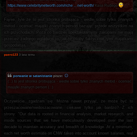
https://www.celebritynetworth.com/riche ... net-worth/
Kasa Rudego
Fajnie, tyle że to jest stronka próbująca - wedle sobie tylko znanych
metod - oceniać majątki znanych person bazując przede wszystkim na
ich przychodach. Poza co bardziej spektakularnymi zakupami nie mają
przecież żadnego wglądu w to, jak te osoby faktycznie tymi majątkami
gospodarują.
paero123
3 lata temu
porwanie w satanistanie
pisze:
(...) to jest stronka próbująca - wedle sobie tylko znanych metod - oceniać
majątki znanych person (...)
Oczywiście, zgadzam się. Można nawet przyjąć, że może być to
przeszacowane/niedoszacowane, ciekawe tylko jak bardzo? Z ich
strony: "Our data is rooted in financial analysis, market research, and
inside sources that we have meticulously developed over the last
decade to maintain accuracy and breadth of knowledge. At a minimum,
each net worth estimate on CNW takes into account known salaries, real