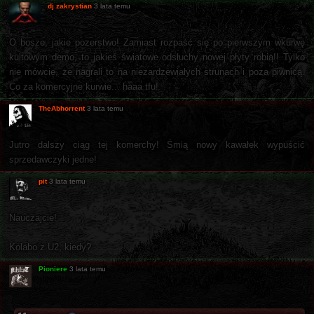
dj zakrystian
3 lata temu
O bosze, jakie pozerstwo! Zamiast rozpaść się po pierwszym wkurwę
kultowym demo, to jakieś światowe odsłuchy nowej płyty robią!! Tylko
nie mówcie, że nagrali to na niezardzewiałych strunach i poza piwnicą.
Co za komercyjne kurwie... haaa tfu!
TheAbhorrent
3 lata temu
Jutro dalszy ciąg tej komerchy! Śmią nowy kawałek wypuścić
sprzedawczyki jedne!
pit
3 lata temu
Nauczajcie!
Kolabo z U2, kiedy?
Pioniere
3 lata temu