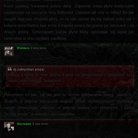
Kuce ujadają, karawana jedzie dalej. Zapewne nowa płyta tradycyjnie
zadebiutuje na szczycie listy Billboard. Ciekawe jak uny to robią? Bo jak
zespół nagrywa chujowe płyty, to na taki numer da się nabrać tylko raz i
kolejne przechodzą bez echa a kapela wraca do grania po remizach i na
dniach gminy. Tymczasem każda płyta Mety sprzedaje się lepiej jak
tanie wina w dniu wypłaty zasiłków.
Pioniere
3 lata temu
dj zakrystian pisze:
Voivod a Meta, to inne granie. Lepiej już porównywać z Megadeth czy
nawet jakim Exodus, Testament.
Rozumiem to tak, że nie jest to stricte porównanie muzy, jednych i
drugich, a jedynie wskazanie etapów zmian stylistycznych, pomijając
nawet chronologię zdarzeń, a jedynie pewną ich zbieżność i samą
"liczbę zmian" w dobytku obu zespołów.
Nucleator
3 lata temu