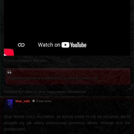
Poza zasięgiem Metalliki.
Wiseblood wyszło w październiku a Load w czerwcu 96.
Hetfield był obecny przy nagrywaniu Wiseblood.
blue_calx
3 lata temu
@up Niezła rzecz, myślałem, że dzisiaj metal mi się nie przyjmie, ale to
przyjęło się jak udany przeszczep (pierwszy album, którego dziś nie
przełączam).