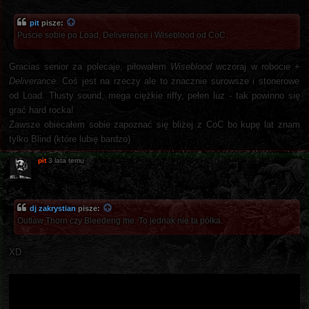
pit
pisze:
Puście sobie po Load, Deliverence i Wiseblood od CoC.
Gracias senior za polecaje, piłowałem
Wiseblood
wczoraj w robocie +
Deliverance
. Coś jest na rzeczy ale to znacznie surowsze i stonerowe
od Load. Tłusty sound, mega ciężkie riffy, pełen luz - tak powinno się
grać hard rocka!
Zawsze obiecałem sobie zapoznać się bliżej z CoC bo kupę lat znam
tylko Blind (które lubię bardzo)
pit
3 lata temu
dj zakrystian
pisze:
Outlaw Thorn czy Bleedeng me. To jednak nie ta półka.
XD