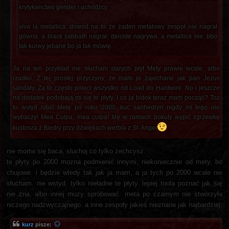
krytykanctwo gender i uchodźcy.
viva la metallica. dowód na to że żaden metalowy zespół nie nagrał
gówna. a black sabbath nagrał, deicide nagrywa. a metallica nie. bbo
tak kurwy jebane bo ja tak mówię.
Ja na ten przykład nie słucham starych płyt Mety prawie wcale, albo
rzadko. Z tej prostej przyczyny, że mam je zajechane jak pan Jezus
sandały. Za to często poleci wszystko od Load do Hardwire. No i jeszcze
na dodatek podobają mi się te płyty. I co ja bidok teraz mam począć? Toż
to wstyd lubić Metę po roku 2000, kuc sanhedryn nigdy mi tego nie
wybaczy! Mea Culpa, mea culpa! Idę w ramach pokuty wypić zgrzewkę
kustosza z Biedry przy dźwiękach werbla z St. Anger
nie mortw się baca, sluchoj co tylko zechcysz.
te płyty po 2000 mozna podmienić innymi, niekoniecznie od mety, bo
chujowe. i będzie wtedy tak jak ja mam, a ja tych po 2000 wcale nie
słucham. nie wstyd, tylko nieładne te płyty. lepiej toola poznać jak się
nie zna, albo innej muzy spróbować. meta po czarnym nie stworzyła
niczego nadzwyczajnego. a inne zespoły jakieś nieznane jak najbardziej.
kurz
pisze: