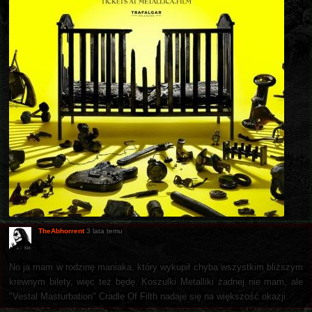
TheAbhorrent
3 lata temu
No ja mam w rodzinę maniaka, który wykupił chyba wszystkim bliższym
krewnym bilety, więc też będę. Koszulki Metalliki żadnej nie mam, ale
"Vestal Masturbation" Cradle Of Filth nadaje się na większość okazji.