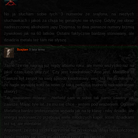
No ja słucham sobie tych 3 numerów ze srajfona, na niezłych
słuchawkach i jakoś za chuja tej geriatryki nie słyszę. Gdyby nie obraz
nadniszczonej alkoholem japy Dżejmsa, to dwa pierwsze numery brzmią
żywiołowo jak na 60 latków. Ostatni faktycznie bardziej stonowany, ale
dziadzia metalu też tam nie słyszę.
Szajtan
3 lata temu
Jasne, że nie nagrają już nigdy albumu roku, ale mimo wszystko raz na
jakiś czas lubię włączyć. Czy jest kwadratowo? Ano jest,
Metallica
to
zawsze był zespół na swój sposób kwadratowy, więc też nie oczekujmy,
że nagle wynajdą koło na nowo (z taką perkusją trudno o niekwadratowe
utwory).
Tak nawiasem mówiąc -
Hetfield
sam w sobie tak samo świetny jak
zawsze. Mając tyle lat, że mu się chce - jestem pod wrażeniem. Ogólnie
Metallica
bardzo profesjonalnie wypada jak na tę klasę - niby dziadki, ale
energią wykonawczo przebijają wiele młodszych kapel, które dziadkami
też są, ale mentalnie.
Argument, że robią to dla kasy mnie nie przekonują. Mają nieskończoną
ilość i mogliby już siedzieć do końca życia i nic nie robić.