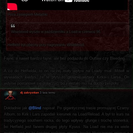
Poza zasięgiem Metalliki.
Wiseblood wyszło w październiku a Load w czerwcu 96.
Hetfield był obecny przy nagrywaniu Wiseblood.
Fajne, a nawet bardzo fajne, ale bez podjazdu do Outlaw czy Bleeding.
A co do Hetfielda, to on raczej mały wpływ na Loady miał. Mówił w
wywiadach kiedyś, że te płyty to głównie wytwór Kirka i Larsa. On
jedynie postanowił się dołączyć, bo zależało mu na duchu zespołu.
dj zakrystian
3 lata temu
Dokładnie jak
@Blind
napisał. Po gigantycznej trasie promującej Czarny
Album, to Kirk i Lars zapodali kierunek na Load/Reload. A był to kurs na
tradycyjnego southern rocka, do tego wpływy gfunge i trochę stonerka,
bo Hetfield jest fanem drugiej płyty Kyuss. Na Load nie ma za wiele
metalu, jest za to świetne rockowe granie, trochę bluesowego groove a