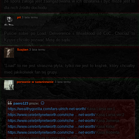
że spora załoga jest zaangażowana w ich działania i być może jest to
dla nich źródło dochodu.
pit
3 lata temu
Puście sobie po Load, Deliverence i Wiseblood od CoC. Chociaż to
Kyuss chciało pozwać Metę do sądu.
Szajtan
3 lata temu
"Load"
to nie jest straszna płyta, tylko nie jest to krążek, który chciałby
mieć jakikolwiek fan tej grupy.
porwanie w satanistanie
3 lata temu
paero123
pisze:
https://wealthygorilla.com/lars-ulrich-net-worth/
Kasa Larsa ver.1
https://www.celebritynetworth.com/riche ... net-worth/
Kasa Larsa ver.2
https://www.celebritynetworth.com/riche ... net-worth/
Kasa Jamesa
https://www.celebritynetworth.com/riche ... net-worth/
Kasa Kirka
https://www.celebritynetworth.com/riche ... net-worth/
Kasa Roberta
nie do końca wiem jak to obliczają, bo np.