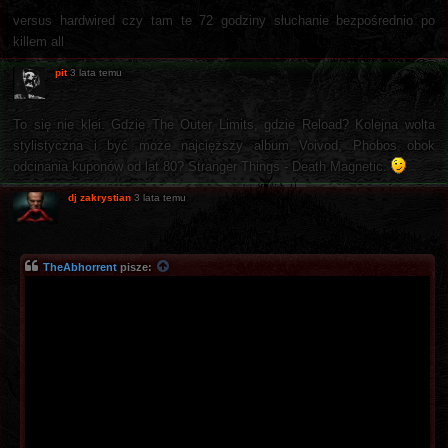
versus hardwired czy tam te 72 godziny słuchanie bezpośrednio po
killem all
pit
3 lata temu
To się nie klei. Gdzie The Outer Limits, gdzie Reload? Kolejna wolta
stylistyczna i być może najcięższy album Voivod, Phobos obok
odcinania kuponów od lat 80? Stranger Things - Death Magnetic.
dj zakrystian
3 lata temu
TheAbhorrent
pisze: