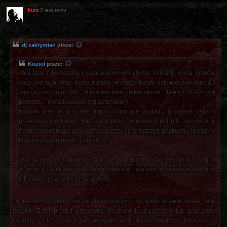
kurz
3 lata temu
dj zakrystian
pisze:
Kozioł
pisze:
chuj tam z komerchą i samoobronnymi chyba ironiami, meta przecie
cacy jest non stop, ikona metalu. w pracy każdy człowieczek słucha i
zna niczym Tajlor Słift... a połowa była na koncercie... tyle ich w koło się
porobiło... metalikowcow z glastonsbury.
kawałki piękne, w sumie nigdy chujni nie wydali. normalnie wstyd i
pozerstwo nie lubieć. tam stare płyty, na nowych pół riffu na godzinę
trochę podobnego a to już wystarczy by zniszczyć paskudne lewackie
krytykanctwo gender i uchodźcy.
viva la metallica. dowód na to że żaden metalowy zespół nie nagrał
gówna. a black sabbath nagrał, deicide nagrywa. a metallica nie. bbo
tak kurwy jebane bo ja tak mówię.
Ja na ten przykład nie słucham starych płyt Mety prawie wcale, albo
rzadko. Z tej prostej przyczyny, że mam je zajechane jak pan Jezus
sandały. Za to często poleci wszystko od Load do Hardwire. No i jeszcze