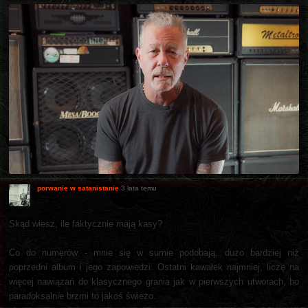
porwanie w satanistanie
3 lata temu
Skąd wiesz, ile faktycznie mają kasy?
Co do numerów - mnie się w sumie podobają, dużo bardziej niż
poprzedni album i jego zapowiedzi. Ostatni kawałek najmniej, liczę na
więcej nawiązań do klasycznego grania jak w pierwszych utworach, bo
paradoksalnie brzmi to jakoś świeżo.