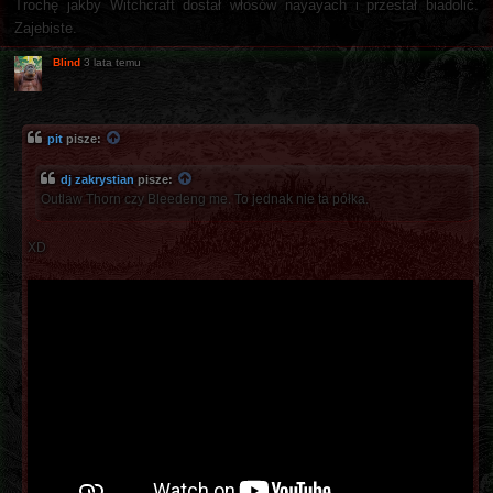
Trochę jakby Witchcraft dostał włosów nayayach i przestał biadolić.
Zajebiste.
Blind
3 lata temu
pit
pisze:
dj zakrystian
pisze:
Outlaw Thorn czy Bleedeng me. To jednak nie ta półka.
XD