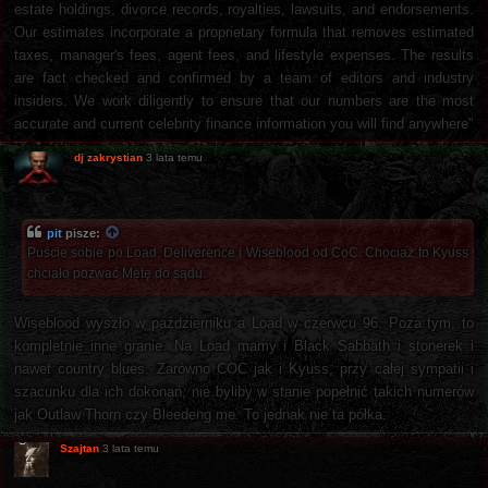
estate holdings, divorce records, royalties, lawsuits, and endorsements.
Our estimates incorporate a proprietary formula that removes estimated
taxes, manager's fees, agent fees, and lifestyle expenses. The results
are fact checked and confirmed by a team of editors and industry
insiders. We work diligently to ensure that our numbers are the most
accurate and current celebrity finance information you will find anywhere"
dj zakrystian
3 lata temu
pit
pisze:
Puście sobie po Load, Deliverence i Wiseblood od CoC. Chociaż to Kyuss
chciało pozwać Metę do sądu.
Wiseblood wyszło w październiku a Load w czerwcu 96. Poza tym, to
kompletnie inne granie. Na Load mamy i Black Sabbath i stonerek i
nawet country blues. Zarówno COC jak i Kyuss, przy całej sympatii i
szacunku dla ich dokonań, nie byliby w stanie popełnić takich numerów
jak Outlaw Thorn czy Bleedeng me. To jednak nie ta półka.
Szajtan
3 lata temu