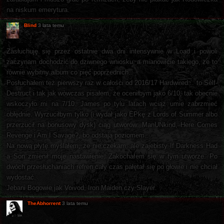
na niskum emerytura.
Blind
3 lata temu
Zasłuchuję się przez ostatnie dwa dni intensywnie w Load i powoli
zaczynam dochodzić do dziwnego wniosku, a mianowicie takiego, że to
równie wybitny album co pięć poprzednich.
Posłuchałem też pierwszy raz w całości od 2016/17 Hardwired... to Self-
Destruct i tak jak wówczas pisałem, że oceniłbym jako 6/10, tak obecnie
wskoczyło mi na 7/10. James po tylu latach wciąż umie zabrzmieć
obłędnie. Wyrzuciłbym tylko (i wydał jako EPkę z Lords of Summer albo
przerzucił na bonusowy dysk) ciąg utworów: ManUNkind, Here Comes
Revenge i Am I Savage?, bo odstają poziomem.
Na nową płytę myślałem, że nie czekam, ale zajebisty If Darkness Had
a Son zmienił moje nastawienie. Zakochałem się w tym utworze. Po
dwóch przesłuchaniach refren cały czas pałętał się po głowie i nie chciał
wydostać.
Jebani Bogowie jak Voivod, Iron Maiden czy Slayer.
TheAbhorrent
3 lata temu