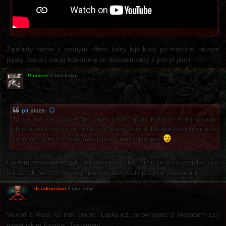
Zajebisty numer z nośnym riffem, który bije kucy po mordzie, niczym
pijany Janusz swoją konkubinę po dostaniu kasy z pińcyt plus!
Pioniere
3 lata temu
pit
pisze:
To się nie klei. Gdzie The Outer Limits, gdzie Reload? Kolejna wolta
stylistyczna i być może najcięższy album Voivod, Phobos obok odcinania
kuponów od lat 80? Stranger Things - Death Magnetic.
Ogółem zestawienie, jak najbardziej się klei, mimo że w szczegółach już
nie aż tak bardzo, przynajmniej nie wszystkie pozycje zastawiania.
dj zakrystian
3 lata temu
Voivod a Meta, to inne granie. Lepiej już porównywać z Megadeth czy
nawet jakim Exodus, Testament.