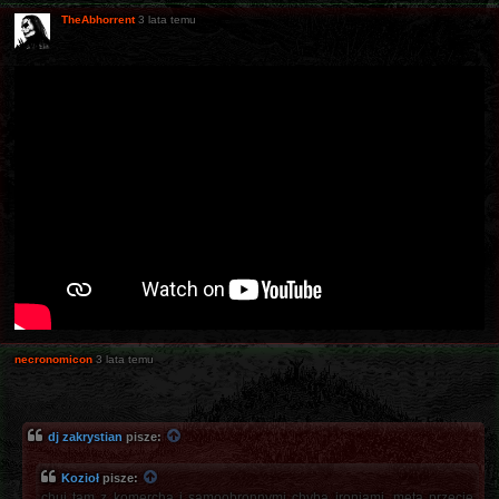
TheAbhorrent
3 lata temu
necronomicon
3 lata temu
dj zakrystian
pisze:
Kozioł
pisze:
chuj tam z komerchą i samoobronnymi chyba ironiami, meta przecie