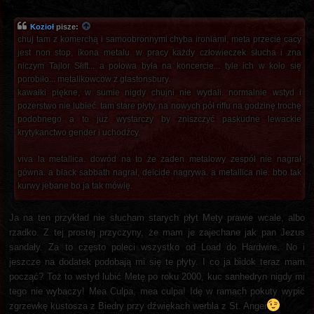
Kozioł
pisze:
chuj tam z komerchą i samoobronnymi chyba ironiami, meta przecie cacy
jest non stop, ikona metalu. w pracy każdy człowieczek słucha i zna
niczym Tajlor Słift... a połowa była na koncercie... tyle ich w koło się
porobiło... metalikowcow z glastonsbury.
kawałki piękne, w sumie nigdy chujni nie wydali. normalnie wstyd i
pozerstwo nie lubieć. tam stare płyty, na nowych pół riffu na godzinę trochę
podobnego a to już wystarczy by zniszczyć paskudne lewackie
krytykanctwo gender i uchodźcy.
viva la metallica. dowód na to że żaden metalowy zespół nie nagrał
gówna. a black sabbath nagrał, deicide nagrywa. a metallica nie. bbo tak
kurwy jebane bo ja tak mówię.
Ja na ten przykład nie słucham starych płyt Mety prawie wcale, albo
rzadko. Z tej prostej przyczyny, że mam je zajechane jak pan Jezus
sandały. Za to często poleci wszystko od Load do Hardwire. No i
jeszcze na dodatek podobają mi się te płyty. I co ja bidok teraz mam
począć? Toż to wstyd lubić Metę po roku 2000, kuc sanhedryn nigdy mi
tego nie wybaczy! Mea Culpa, mea culpa! Idę w ramach pokuty wypić
zgrzewkę kustosza z Biedry przy dźwiękach werbla z St. Anger