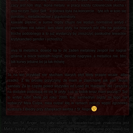
cacy jest non stop, ikona metalu. w pracy każdy człowieczek słucha i
zna niczym Tajlor Słift... a połowa była na koncercie... tyle ich w koło się
porobiło... metalikowcow z glastonsbury.
kawałki piękne, w sumie nigdy chujni nie wydali. normalnie wstyd i
pozerstwo nie lubieć. tam stare płyty, na nowych pół riffu na godzinę
trochę podobnego a to już wystarczy by zniszczyć paskudne lewackie
krytykanctwo gender i uchodźcy.
viva la metallica. dowód na to że żaden metalowy zespół nie nagrał
gówna. a black sabbath nagrał, deicide nagrywa. a metallica nie. bbo
tak kurwy jebane bo ja tak mówię.
Ja na ten przykład nie słucham starych płyt Mety prawie wcale, albo
rzadko. Z tej prostej przyczyny, że mam je zajechane jak pan Jezus
sandały. Za to często poleci wszystko od Load do Hardwire. No i jeszcze
na dodatek podobają mi się te płyty. I co ja bidok teraz mam począć? Toż
to wstyd lubić Metę po roku 2000, kuc sanhedryn nigdy mi tego nie
wybaczy! Mea Culpa, mea culpa! Idę w ramach pokuty wypić zgrzewkę
kustosza z Biedry przy dźwiękach werbla z St. Anger
Ach ten St. Anger, ten cały album to świadectwo jak znakomita jest
Meta, każdy album to co innego, mało kto jest w stanie pochwalić się