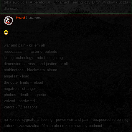
taka ewolucja. A perełki jak Unnamed Feeling czy Dirty Window - uczta
dla uszu.
Kozioł
3 lata temu
war and pain - killlem all
rooooaaaarr - master of pulpets
killing technology - ride the lighting
dimension hatross - and justice for all
nothingface - blackmetal album
angel rat - load
the outer limits - reload
negatron - st anger
phobos - death magnetic
voivod - hardwired
katorz - 72 seasons
na koniec sygnatura, feeling i power war and pain i bezpośrednio po niej
katorz... zauważalna różnica ale i rozpoznawalny podmiot...