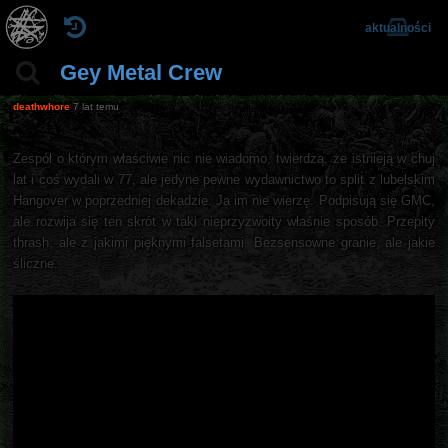
aktualności
Gey Metal Crew
deathwhore
7 lat temu
Zespół o którym właściwie nic nie wiadomo, twierdzą, że istnieją w chuj
lat i coś wydali w 77, ale jedyne pewne wydawnictwo to split z lubelskim
Hangover w poprzedniej dekadzie. Ja im nie wierzę. Podpisują się GMC,
ale rozwija się ten skrót w taki nieprzyzwoity właśnie sposób. Przepity
thrash, ale z jakimi pięknymi falsetami. Bezsensowne granie, ale jakie
śliczne.