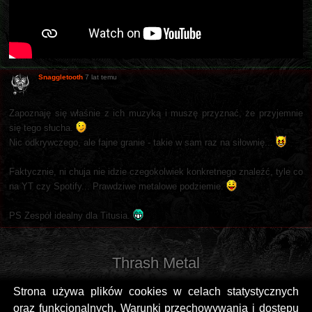
Snaggletooth
7 lat temu
Zapoznaję się właśnie z ich muzyką i muszę przyznać, że przyjemnie
się tego słucha.
Nic odkrywczego, ale fajne granie - takie w sam raz na siłownię...
Faktycznie, ni chuja nie idzie czegokolwiek konkretnego znaleźć, tyle co
na YT czy Spotify... Prawdziwe metalowe podziemie.
PS Zespół idealny dla Titusia.
Thrash Metal
Strona używa plików cookies w celach statystycznych
oraz funkcjonalnych. Warunki przechowywania i dostępu