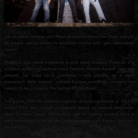
Jaki to piękny thrasher jest. Mega wkurwienie okraszone riffami tnącymi
jak katana, sekcja rytmiczna elegancko trzyma rytm, gary napierdalają
rasowo.
Wokalista drze mordę konkretnie w stylu starej Kreatury, Protector a w
szybkich jazdach to nawet wczesny Tankard i Nuclear Assault. Jadą bez
ceregieli, nie znają co to zwolnienia i inne pierdoły ale w wielu
momentach kiedy wchodzi solówka Fusileer wchodzi w ironowski ton
zwłaszcza ten z czasów The Number Of The Beast.
Trio gra od 2004 ale pierwsze nagrania ukazują się dopiero w 2013 w
postaci EP'ki War Triumph a niedawno ukazał się świetny debiutancki
album Extreme Torture, na którym hit goni hit. Świetny materiał, który w
wielu momentach brzmi jak jakiś niepublikowany stary Kreator. Słuchać i
nie marudzić.