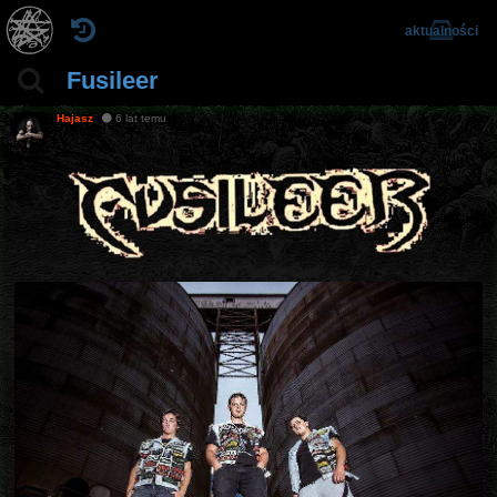
aktualności
Fusileer
Hajasz
6 lat temu