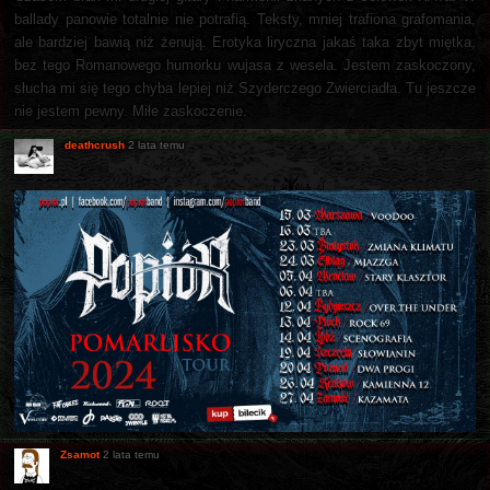
ballady panowie totalnie nie potrafią. Teksty, mniej trafiona grafomania,
ale bardziej bawią niż żenują. Erotyka liryczna jakaś taka zbyt miętka,
bez tego Romanowego humorku wujasa z wesela. Jestem zaskoczony,
słucha mi się tego chyba lepiej niż Szyderczego Zwierciadła. Tu jeszcze
nie jestem pewny. Miłe zaskoczenie.
deathcrush
2 lata temu
Zsamot
2 lata temu