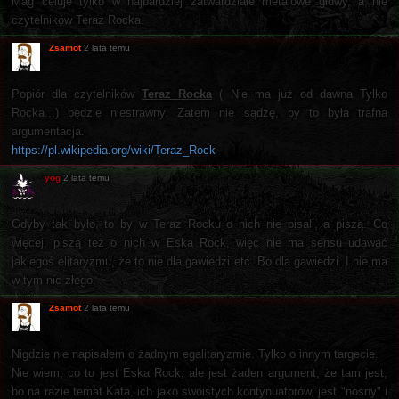
Mag celuje tylko w najbardziej zatwardziałe metalowe głowy, a nie
czytelników Teraz Rocka.
Zsamot
2 lata temu
Popiór dla czytelników
Teraz Rocka
( Nie ma już od dawna Tylko
Rocka...) będzie niestrawny. Zatem nie sądzę, by to była trafna
argumentacja.
https://pl.wikipedia.org/wiki/Teraz_Rock
yog
2 lata temu
Gdyby tak było, to by w Teraz Rocku o nich nie pisali, a piszą. Co
więcej, piszą też o nich w Eska Rock, więc nie ma sensu udawać
jakiegoś elitaryzmu, że to nie dla gawiedzi etc. Bo dla gawiedzi. I nie ma
w tym nic złego.
Zsamot
2 lata temu
Nigdzie nie napisałem o żadnym egalitaryzmie. Tylko o innym targecie.
Nie wiem, co to jest Eska Rock, ale jest żaden argument, że tam jest,
bo na razie temat Kata, ich jako swoistych kontynuatorów, jest "nośny" i