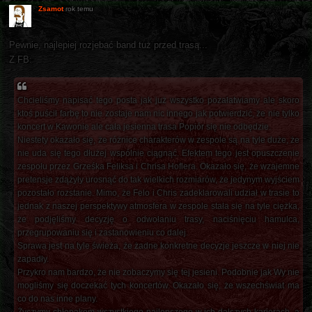
Zsamot
rok temu
Pewnie, najlepiej rozjebać band tuż przed trasą...
Z FB:
Chcieliśmy napisać tego posta jak już wszystko pozałatwiamy ale skoro
ktoś puścił farbę to nie zostaje nam nic innego jak potwierdzić, że nie tylko
koncert w Kawonie ale cała jesienna trasa Popiór się nie odbędzie.
Niestety okazało się, że różnice charakterów w zespole są na tyle duże, że
nie uda się tego dłużej wspólnie ciągnąć. Efektem tego jest opuszczenie
zespołu przez Grześka Feliksa i Chrisa Hoflera. Okazało się, że wzajemne
pretensje zdążyły urosnąć do tak wielkich rozmiarów, że jedynym wyjściem
pozostało rozstanie. Mimo, że Felo i Chris zadeklarowali udział w trasie to
jednak z naszej perspektywy atmosfera w zespole stała się na tyle ciężka,
że podjęliśmy decyzję o odwołaniu trasy, naciśnięciu hamulca,
przegrupowaniu się i zastanowieniu co dalej.
Sprawa jest na tyle świeża, że żadne konkretne decyzje jeszcze w niej nie
zapadły.
Przykro nam bardzo, że nie zobaczymy się tej jesieni. Podobnie jak Wy nie
mogliśmy się doczekać tych koncertów. Okazało się, że wszechświat ma
co do nas inne plany.
Życzymy chłopakom wszystkiego najlepszego w ich dalszych karierach, a