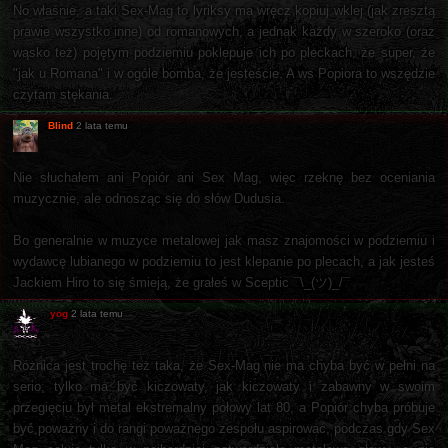
No właśnie, a taki Sex-Mag to lyriksy ma wręcz kopiuj wklej (jak zresztą
prawie wszystko inne) od romanowych, a jednak każdy w szeroko (oraz
wąsko też) pojętym podziemiu poklepuje ich po pleckach, że super, że
"jak u Romana" i w ogóle bomba, że jesteście. A ws Popiora to wszędzie
czytam stękania.
Blind
2 lata temu
Nie słuchałem ani Popiór ani Sex Mag, więc rzeknę bez oceniania
muzycznie, ale odnosząc się do słów Dudusia.
Bo generalnie w muzyce metalowej jak masz znajomości w podziemiu i
wydawcę lubianego w podziemiu to jest klepanie po plecach, a jak jesteś
Jackiem Hiro to się śmieją, że grałeś w Sceptic ¯\_(ツ)_/¯
yog
2 lata temu
Różnica jest trochę też taka, że Sex-Mag nie ma chyba być w pełni na
serio, tylko ma być kiczowaty, jak kiczowaty i zabawny w swoim
przegięciu był metal ekstremalny połowy lat 80, a Popiór chyba próbuje
być poważny i do rangi poważnego zespołu aspirować, podczas gdy Sex