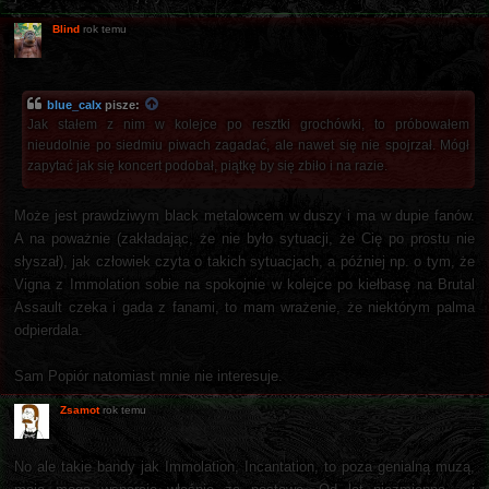
Blind
rok temu
blue_calx
pisze:
Jak stałem z nim w kolejce po resztki grochówki, to próbowałem
nieudolnie po siedmiu piwach zagadać, ale nawet się nie spojrzał. Mógł
zapytać jak się koncert podobał, piątkę by się zbiło i na razie.
Może jest prawdziwym black metalowcem w duszy i ma w dupie fanów.
A na poważnie (zakładając, że nie było sytuacji, że Cię po prostu nie
słyszał), jak człowiek czyta o takich sytuacjach, a później np. o tym, że
Vigna z Immolation sobie na spokojnie w kolejce po kiełbasę na Brutal
Assault czeka i gada z fanami, to mam wrażenie, że niektórym palma
odpierdala.
Sam Popiór natomiast mnie nie interesuje.
Zsamot
rok temu
No ale takie bandy jak Immolation, Incantation, to poza genialną muzą,