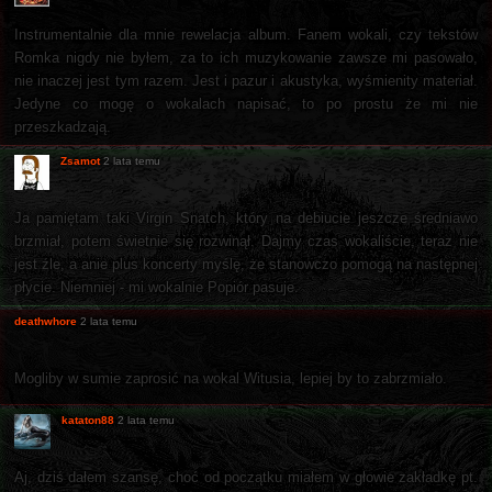
Instrumentalnie dla mnie rewelacja album. Fanem wokali, czy tekstów
Romka nigdy nie byłem, za to ich muzykowanie zawsze mi pasowało,
nie inaczej jest tym razem. Jest i pazur i akustyka, wyśmienity materiał.
Jedyne co mogę o wokalach napisać, to po prostu że mi nie
przeszkadzają.
Zsamot
2 lata temu
Ja pamiętam taki Virgin Snatch, który na debiucie jeszcze średniawo
brzmiał, potem świetnie się rozwinął. Dajmy czas wokaliście, teraz nie
jest źle, a anie plus koncerty myślę, że stanowczo pomogą na następnej
płycie. Niemniej - mi wokalnie Popiór pasuje.
deathwhore
2 lata temu
Mogliby w sumie zaprosić na wokal Witusia, lepiej by to zabrzmiało.
kataton88
2 lata temu
Aj, dziś dałem szansę, choć od początku miałem w głowie zakładkę pt.