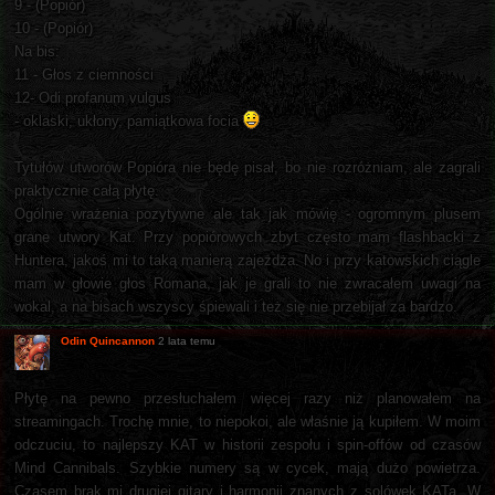
9 - (Popiór)
10 - (Popiór)
Na bis:
11 - Głos z ciemności
12- Odi profanum vulgus
- oklaski, ukłony, pamiątkowa focia
Tytułów utworów Popióra nie będę pisał, bo nie rozróżniam, ale zagrali
praktycznie całą płytę.
Ogólnie wrażenia pozytywne ale tak jak mówię - ogromnym plusem
grane utwory Kat. Przy popiórowych zbyt często mam flashbacki z
Huntera, jakoś mi to taką manierą zajeżdża. No i przy katowskich ciągle
mam w głowie głos Romana, jak je grali to nie zwracałem uwagi na
wokal, a na bisach wszyscy śpiewali i też się nie przebijał za bardzo.
Odin Quincannon
2 lata temu
Płytę na pewno przesłuchałem więcej razy niż planowałem na
streamingach. Trochę mnie, to niepokoi, ale właśnie ją kupiłem. W moim
odczuciu, to najlepszy KAT w historii zespołu i spin-offów od czasów
Mind Cannibals. Szybkie numery są w cycek, mają dużo powietrza.
Czasem brak mi drugiej gitary i harmonii znanych z solówek KATa. W