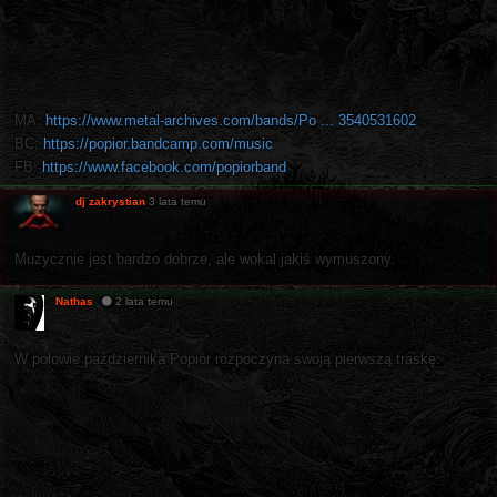
MA:
https://www.metal-archives.com/bands/Po ... 3540531602
BC:
https://popior.bandcamp.com/music
FB:
https://www.facebook.com/popiorband
dj zakrystian
3 lata temu
Muzycznie jest bardzo dobrze, ale wokal jakiś wymuszony.
Nathas
2 lata temu
W połowie października Popiór rozpoczyna swoją pierwszą traskę: