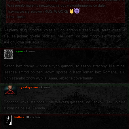
Was poinformujemy niezwłocznie gdy wykombinujemy co dalej.
Trzymajcie się zdrowo i ROGI W GÓRĘ
Hiro i Jacko
Najpierw długi progres kolesia , co zgrabnie zaśpiewał, teraz okazuje
się, że jednak go nie będzie... Nie wiem, co tam mogło się rozjebać...
Ale chujowa sytuacja.
synu
rok temu
Sezon bez dramy w obozie tych gamoni, to sezon stracony. Nie minął
jeszcze smród po żenującym sporze o Kat&Roman bez Romana, a u
nich szambo znów wybija. Aaaa, jebać te coverbandy.
dj zakrystian
rok temu
Podobno wokalista poczuł się większą gwiazdą, od Jacków. Tak wynika
z kom na pejsie. Żenada.
Nathas
rok temu