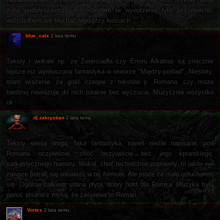
żona podsłyszawszy mimochodem te wynurzenia ryła ze śmiechu,
wstydziłbym się słuchać tego przy ludziach.
blue_calx
2 lata temu
Teksty i wokale np. ze Zwierciadła czy Erroru Alkatraz są znacznie
lepsze niż wymuszona fantastyka w utworze "Między-poślad". Niestety,
mam wrażenie, że gość czerpie z tekstów p. Romana, czy może
bardziej nawiązuje do nich totalnie bez wyczucia. Muzycznie wszystko
ok.
dj zakrystian
2 lata temu
Teksty swoją drogą, taka fantastyka, nawet nieźle napisana, pod
Romana oczywiście, choć oczywiście bez jego kpiarskiego,
sarkastycznego humoru. Wokal, choć technicznie poprawny, to jakby nie
zawsze potrafi się odnaleźć w tej formule. Ale może za mało osłuchałem
się. Ogólnie całkiem udana płyta, dobry hołd dla Romka. Muzyka była
ponoć pisana z myśą, że zaśpiewa to Roman.
Vortex
2 lata temu