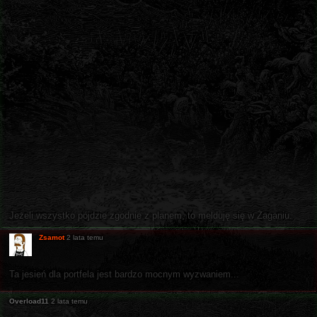
Jeżeli wszystko pójdzie zgodnie z planem, to melduję się w Żaganiu.
Zsamot
2 lata temu
Ta jesień dla portfela jest bardzo mocnym wyzwaniem...
Overload11
2 lata temu