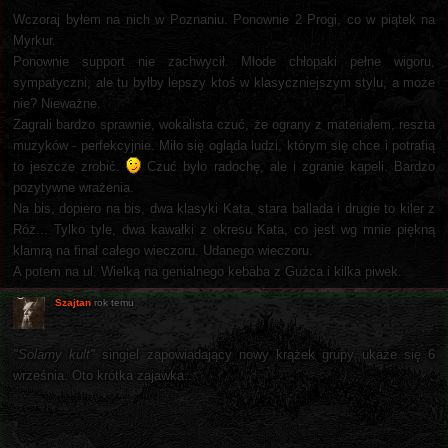
Wczoraj byłem na nich w Poznaniu. Ponownie 2 Progi, co w piątek na
Myrkur.
Ponownie support nie zachwycił. Młode chłopaki pełne wigoru,
sympatyczni, ale tu byłby lepszy ktoś w klasyczniejszym stylu, a może
nie? Nieważne.
Zagrali bardzo sprawnie, wokalista czuć, że ograny z materiałem, reszta
muzyków - perfekcyjnie. Miło się ogląda ludzi, którym się chce i potrafią
to jeszcze zrobić.
Czuć było radochę, ale i zgranie kapeli. Bardzo
pozytywne wrażenia.
Na bis, dopiero na bis, dwa klasyki Kata, stara ballada i drugie to kiler z
Róż... Tylko tyle, dwa kawałki z okresu Kata, co jest wg mnie piękną
klamrą na finał całego wieczoru. Udanego wieczoru.
A potem na ul. Wielką na genialnego kebaba z Guźca i kilka piwek.
Szajtan
rok temu
"Solarny kult"
singiel zapowiadający nowy krążek grupy ukaże się 6
września. Oto krótka zajawka...