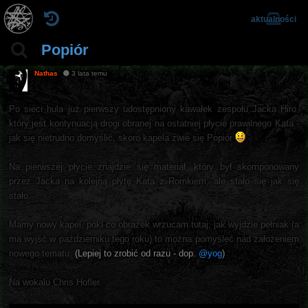
aktualności
Popiór
Nathas
3 lata temu
Po sieci hula już pierwszy udostępniony kawałek zespołu Jacka Hiro,
który jest kontynuacją drogi obranej na ostatniej płycie prawilnego Kata -
jak się nietrudno domyślić, skoro kapela zwie się Popiór
Na pierwszej płycie znajdzie się materiał, który był skomponowany
przez Jacka na kolejną płytę Kata z Romkiem, ale stało się jak się
stało.
Mamy nowy kapel, póki co obrazek wrzucam tutaj, jak wyjdzie pełniak (a
ma wyjść w październiku tego roku) to można pomyśleć nad założeniem
nowego tematu.
(Lepiej to zrobić od razu - dop.
@yog
)
Na wokalu Chris Hofler.