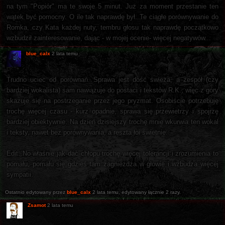
na tym "Popiór" ma te swoje 5 minut. Już za moment przestanie ten
wątek być pomocny. O ile tak naprawdę był. Te ciągłe porównywanie do
Romka, czy Kata każdej nuty, tembru głosu tak naprawdę początkowo
wzbudził zainteresowanie, dając - w mojej ocenie- więcej negatywów...
blue_calx
2 lata temu
Trudno uciec od porównań. Sprawa jest dość świeża, a zespół (czy
bardziej wokalista) sam nawiązuje do postaci i tekstów R.K., więc z góry
skazuje się na postrzeganie przez jego pryzmat. Osobiście potrzebuję
trochę więcej czasu - kurz opadnie, sprawa się przewietrzy i spojrzę
bardziej obiektywnie. Na dzień dzisiejszy trochę mnie wkurwia ten wokal
i teksty, nawet bez porównywania, a reszta łoi świetnie.
Edit: No właśnie jak dać chłopu trochę więcej tolerancji i zrozumienia to
pomału, pomału się gdzieś tam zagnieżdża w głowie i wzbudza więcej
sympatii.
Ostatnio edytowany przez
blue_calx
2 lata temu
, edytowany łącznie 2 razy.
Zsamot
2 lata temu