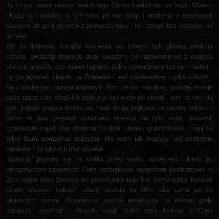
Ja to się nawet cieszę, wokal tego Chrisa bardzo mi nie leżał. Miałem
okazję ich widzieć w tym roku po raz drugi i wrażenia z obserwacji
podobne jak po koncercie z pierwszej trasy - ten zespół bez coverów nie
istnieje.
Był to darmowy, lokalny festiwalik na którym byli główną atrakcją
(czytaj: gwiazdą) drugiego dnia. Uważam, że nadawanie im z miejsca
statusu gwiazdy czy nawet legendy (takie stwierdzenie też tam padło) -
no bo przecież sierotki po Romanie - jest niestosowne i tylko szkodzi.
No i trochę tam przygwiazdorzyli. Raz, że na malutkiej, polowej scenie
stała przez cały dzień ich perkusja (nie wiem po chooj) - nikt na niej nie
grał, kapele grające wcześniej miały drugą perkusje ustawioną bokiem i
przez te dwa zestawy zostawało miejsca na tyle, żeby pozostali
członkowie kapel stali nieruchomo obok siebie i grali/śpiewali, mogli se
tylko łbami pomachać najwyżej. Nie wiem jak muzycy, ale osobiście
odebrałem to jako ich upokorzenie.
'Gwiazdy' pojawiły się na krótko przed swoim występem i kiedy po
pompatycznej zapowiedzi Chris podziękował supportom (upokorzenie nr
2) to nawet moja Dorotka nie pozostawiła tego bez komentarza. Koncert
dzięki coverom całkiem udany, setlista na 99% taka sama jak za
pierwszym razem. Oczywiście zestaw perkusyjny na którym grały
'supporty' wyjechał i chłopaki mogli zrobić parę kroków, a Chris