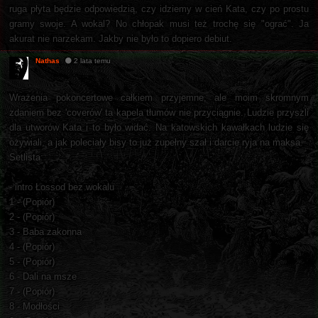
ruga płyta będzie odpowiedzią, czy idziemy w cień Kata, czy po prostu
gramy swoje. A wokal? No chłopak musi też trochę się "ograć". Ja
akurat nie narzekam. Jakby nie było to dopiero debiut.
Nathas
2 lata temu
Wrażenia pokoncertowe całkiem przyjemne, ale moim skromnym
zdaniem bez 'coverów' ta kapela tłumów nie przyciągnie. Ludzie przyszli
dla utworów Kata i to było widać. Na katowskich kawałkach ludzie się
ożywiali, a jak poleciały bisy to już zupełny szał i darcie ryja na maksa.
Setlista:
- intro Łossod bez wokalu
1 - (Popiór)
2 - (Popiór)
3 - Baba zakonna
4 - (Popiór)
5 - (Popiór)
6 - Dali na msze
7 - (Popiór)
8 - Modłości