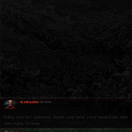
dj zakrystian
rok temu
Kałboj musi być zdołowany. Nawet cover band, cover bandu Kata, radzi
sobie lepiej, od niego.