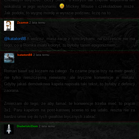
wokalista w jego wykonaniu.
Mickey Mouse i czekoladowe msze.
Jak podoła, to wygnę mordę w wyrazie podziwu, liczę na to.
Zsamot
2 lata temu
@kataton88
A widzisz, masz rację z tymi lirykami, na szczęście nie ma
tego, co u Romka miało koloryt, tu byłoby tanim epigonizmem.
kataton88
2 lata temu
Roman bawił się kiczem na całego. To czarne prącie trzy na metr gwałci
nie tylko nieszczęsną niewiastę, ale liryczne konwencje w metalu.
Gdyby jakaś demówkowa kapela napisała taki tekst, to byłaby z definicji
zaorana.
Zmierzam do tego, że aby łamać te konwencje trzeba mieć to prącie
3x1. Paru kapelom na post-katowej scenie to się udało, reszta nie za
bardzo umie się do tych gwałtów lirycznych zabrać.
DiabelskiDom
2 lata temu