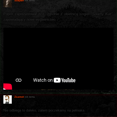
Szajtan
rok temu
Popiór zaprezentował dziś, zgodnie z obietnicą singiel
"Solarny Kult"
,
zapowiadający nowe wydawnictwo.
Zsamot
rok temu
Nie odbiega to daleko, zatem poczekamy na pełniaka.