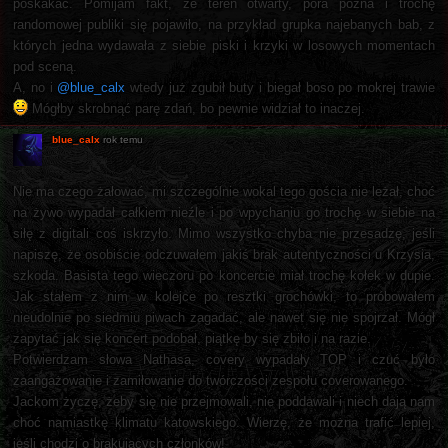
poskakać. Pomijam fakt, że teren otwarty, pora późna i trochę
randomowej publiki się pojawiło, na przykład grupka najebanych bab, z
których jedna wydawała z siebie piski i krzyki w losowych momentach
pod sceną.
A, no i
@blue_calx
wtedy już zgubił buty i biegał boso po mokrej trawie
Mógłby skrobnąć parę zdań, bo pewnie widział to inaczej.
blue_calx
rok temu
Nie ma czego żałować, mi szczególnie wokal tego gościa nie leżał, choć
na żywo wypadał całkiem nieźle i po wpychaniu go trochę w siebie na
siłę z digitali coś iskrzyło. Mimo wszystko chyba nie przesadzę, jeśli
napiszę, że osobiście odczuwałem jakiś brak autentyczności u Krzysia,
szkoda. Basista tego wieczoru po koncercie miał trochę kołek w dupie.
Jak stałem z nim w kolejce po resztki grochówki, to próbowałem
nieudolnie po siedmiu piwach zagadać, ale nawet się nie spojrzał. Mógł
zapytać jak się koncert podobał, piątkę by się zbiło i na razie.
Potwierdzam słowa Nathasa, covery wypadały TOP i czuć było
zaangażowanie i zamiłowanie do twórczości zespołu coverowanego.
Jackom życzę, żeby się nie przejmowali, nie poddawali i niech dają nam
choć namiastkę klimatu katowskiego. Wierzę, że można trafić lepiej,
jeśli chodzi o brakujących członków!