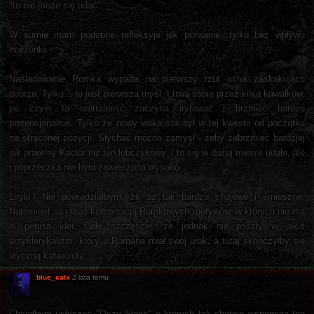
"to nie może się udać".
W sumie mam podobne refleksyje jak porwanie, tylko bez wpływu
małżonki.
Naśladowanie Romka wypada na pierwszy rzut ucha zaskakująco
dobrze. Tylko... to jest pierwsza myśl. I trwa sobie przez kilka kawałków,
po czym ta teatralność zaczyna irytować i brzmieć bardzo
pretensjonalnie. Tylko że nowy wokalista był w tej kwestii od początku
na straconej pozycji. Słychać mocno zamysł - żeby zabrzmieć bardziej
jak prawilny Kacior niż ten lubczykowy. I to się w dużej mierze udało, ale
i poprzeczka nie była zawieszona wysoko.
Liryki? Nie powiedziałbym, że aż tak bardzo chujowe i śmieszne.
Natomiast są jakąś kombinacją Romkowych motywów, w których nie ma
ni penisa idei. Całe szczęście, że jednak nie poszły w jakiś
antyklerykalizm, który u Romana miał swój urok, a tutaj skończyłby się
liryczną katastrofą.
blue_calx
2 lata temu
Chciałbym usłyszeć "Oczy Słońc" o których tak chętnie wspomina ten