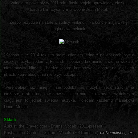
Vainaja to powstały w 2011 roku fiński projekt uprawiający ciężki i
bardzo klimatyczny mix Doom/Death Metal.
Zespół rezyduje na stałe w stolicy Finlandii. Na koncie mają EPkę,
singla i dwa pełniaki.
"Kadotetut" z 2014 roku to moim zdaniem jedna z najlepszych płyt z
ciężką muzyką rodem z Finlandii - potężne brzmienie, świetne wokale,
niesamowity klimat i bardzo dobre kompozycje oparte na ciężkich
riffach, które absolutnie nie przynudzają.
"Verenvalaja" już mniej mi się podoba, bo muzyka nieco straciła na
ciężarze, a struktury kawałków są nieco bardziej rozmyte - w dalszym
ciągu jest to jednak świetna muzyka. Polecam każdemu maniakowi
Doom Metalu.
Skład:
Aukusti the Gravedigger - Drums, Vocals (2011-present)
Kristian the Cantor - Guitars, Vocals (2011-present)
ex-Demolisher, ex-