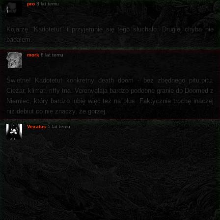
pro
8 lat temu
Kojarzę "Kadotetut" i przyjemnie się tego słuchało. Drugiej chyba nie
badałem.
mork
8 lat temu
Świetne! Kadotetut konkretny death doom - bez zbędnego pitu,pitu.
Ciężar, klimat, riffy tną. Verenvalaja bardzo podobne granie do Doomed z
Niemiec, który bardzo lubię więc też na plus. Faktycznie trochę inaczej
niż debiut co nie znaczy, że gorzej.
Vexatus
5 lat temu