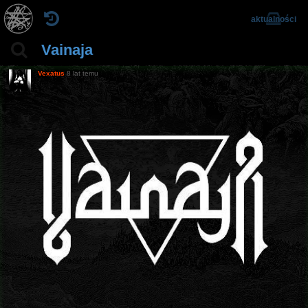
aktualności
Vainaja
Vexatus
8 lat temu