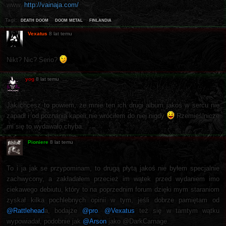
www:
http://vainaja.com/
death doom
doom metal
finlandia
Tagi:
Vexatus
8 lat temu
Nikt? Nic? Serio?
yog
8 lat temu
Jak chcesz to powiem, że mnie ten ich drugi album jakoś w sercu nie
zapadł i od poznania kapeli nie wróciłem do niej nigdy
Rzemieślnicze
mi się to wydawało chyba.
Pioniere
8 lat temu
To i ja jak se przypominam, to drugą płytą jakoś nie byłem specjalnie
zachwycony, a zakładałem przecież im wątek przed wydaniem imo
ciekawego debiutu, który to na poprzednim forum dzięki mym staraniom
zyskał kilka pochlebnych opinii w tym, jeśli dobrze pamiętam od
@Rattlehead
a, bodajże
@pro
.
@Vexatus
też się w tamtym wątku
wypowiadał, podobnie jak
@Arson
jako @DarkCarnage.