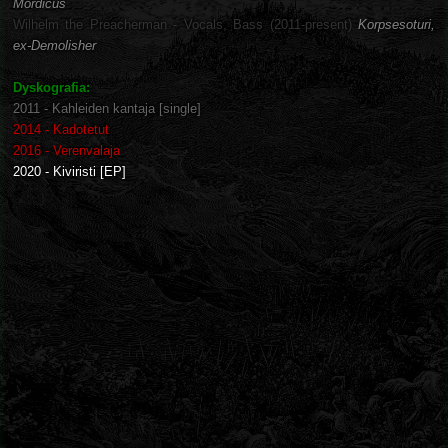
Mordicus
Wilhelm the Preacherman - Vocals, Bass (2011-present)
Korpsesoturi,
ex-Demolisher
Dyskografia:
2011 - Kahleiden kantaja [single]
2014 - Kadotetut
2016 - Verenvalaja
2020 - Kiviristi [EP]