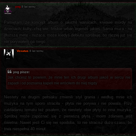
yog
8 lat temu
Pamiętam, że koncept album o jakichś wariatach, krwawe mordy na
dzieciach, kulty, chuj wie, fińskie urban legends jakieś. Sama muza - na
dłuższą metę - nużąca, może kiedyś debiutu spróbuję, bo raczej już się
nie porywałem na niego.
Vexatus
8 lat temu
yog pisze:
Jak chcesz to powiem, że mnie ten ich drugi album jakoś w sercu nie
zapadł i od poznania kapeli nie wróciłem do niej nigdy
Niestety na drugim pełniaku zmienili styl grania i według mnie ich
muzyka na tym sporo straciła - płyta nie porywa i nie powala. Przy
zakładaniu tematu też pisałem, że niestety obie płyty to inna muzyka.
Spróbuj może zapoznać się z pierwszą płytą - moim zdaniem jest
świetna. Nawet jesli Ci się nei spodoba, to nie stracisz dużo czasu, bo
trwa niespełna 40 minut.