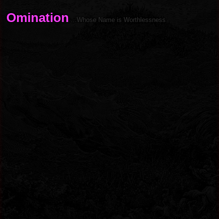
Omination
.​.​.​Whose Name is Worthlessness