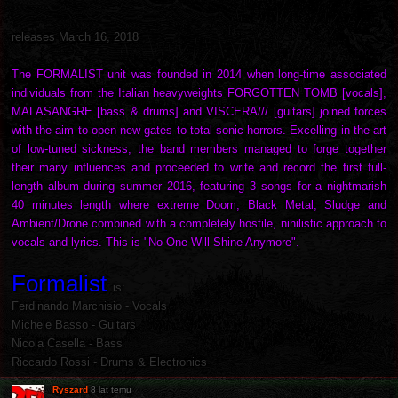
releases March 16, 2018
The FORMALIST unit was founded in 2014 when long-time associated
individuals from the Italian heavyweights FORGOTTEN TOMB [vocals],
MALASANGRE [bass & drums] and VISCERA/// [guitars] joined forces
with the aim to open new gates to total sonic horrors. Excelling in the art
of low-tuned sickness, the band members managed to forge together
their many influences and proceeded to write and record the first full-
length album during summer 2016, featuring 3 songs for a nightmarish
40 minutes length where extreme Doom, Black Metal, Sludge and
Ambient/Drone combined with a completely hostile, nihilistic approach to
vocals and lyrics. This is "No One Will Shine Anymore".
Formalist
is:
Ferdinando Marchisio - Vocals
Michele Basso - Guitars
Nicola Casella - Bass
Riccardo Rossi - Drums & Electronics
Ryszard
8 lat temu