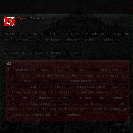
Ryszard
7 lat temu
Jeżeli ktoś ich zna to bardzo proszę o jakieś wersety bo zespól gra od
lat. Ja niestety w ogóle nie kojarzę, chociaż muzyka robi mi bardzo.
Ehnahre, Sumac, Jazz.... Nie-jednym słowem:
The relationship between spiritual jazz and doom metal may seem to be
one of irreconcilable differences – the galvanizing, ever-ascendent
language of freedom set against a moribund march to the tomb, but these
divergent musical idioms exist in a similar liminal space on Supreme, each
one reaching out from the corporeal now into the opaque otherworld
beyond. the two impulses converge in a musical dramatization of
Alexander of Macedonia’s allegorical ascension to godhead on griffin
wings – and his subsequent return to the earthly realm to assume his
proper role as a ruler of historical proportions.