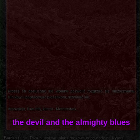
Proszę se posłuchać ale wpierw pozwolić rozgrzać się muzycznemu
silnikowi i popracować piosenkom, rozwinąć się.
Aranżacje, flow, riffy, klimat - Morderstwo.
the devil and the almighty blues
Bardzo fajne. Taka bluesowa, blues rockowa odpowiedź na Kyuss.