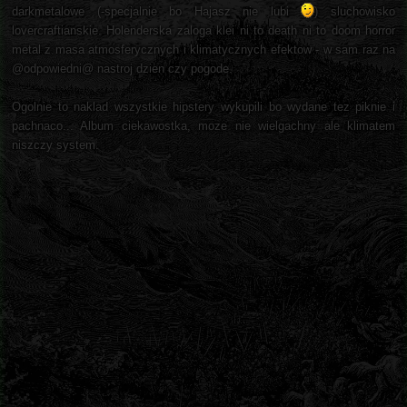
darkmetalowe (-specjalnie bo Hajasz nie lubi
) sluchowisko
lovercraftianskie. Holenderska zaloga klei ni to death ni to doom horror
metal z masa atmosferycznych i klimatycznych efektow - w sam raz na
@odpowiedni@ nastroj dzien czy pogode.
Ogolnie to naklad wszystkie hipstery wykupili bo wydane tez piknie i
pachnaco... Album ciekawostka, moze nie wielgachny ale klimatem
niszczy system.