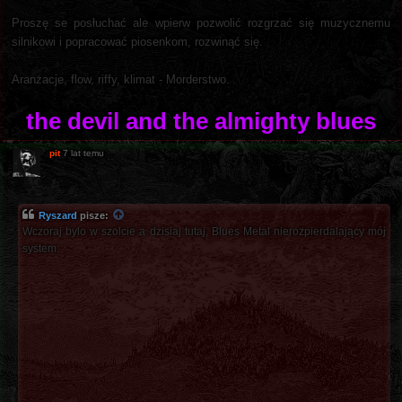
Proszę se posłuchać ale wpierw pozwolić rozgrzać się muzycznemu
silnikowi i popracować piosenkom, rozwinąć się.
Aranżacje, flow, riffy, klimat - Morderstwo.
the devil and the almighty blues
pit
7 lat temu
Ryszard
pisze:
Wczoraj bylo w szolcie a dzisiaj tutaj, Blues Metal nierozpierdalający mój
system: