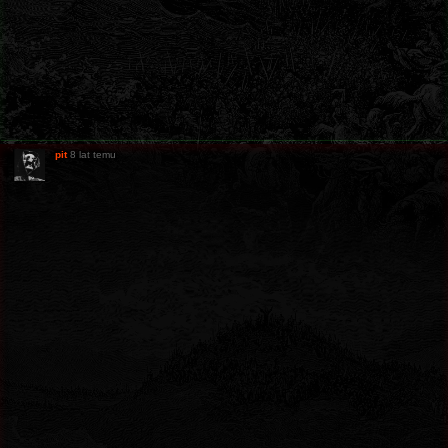
pit
8 lat temu