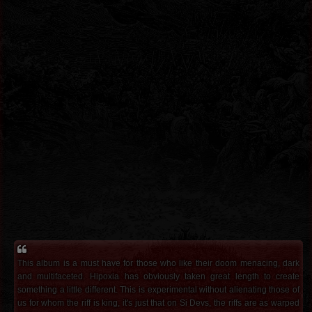
This album is a must have for those who like their doom menacing, dark
and multifaceted. Hipoxia has obviously taken great length to create
something a little different. This is experimental without alienating those of
us for whom the riff is king, it's just that on Si Devs, the riffs are as warped