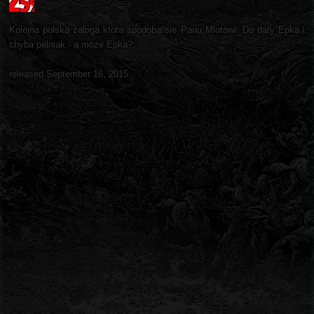
Kolejna polska zaloga ktora spodoba sie Panu Mlotowi. Do daty Epka i
chyba pelniak - a moze Epka?:
released September 16, 2015