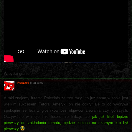
W pytkę granie
Ryszard
8 lat temu
A taki znajomy futerał. Poleciało ze trzy razy i to już samo w sobie jest
wielkim sukcesem Fetora. Ameryki on nie odkrył ale to co wygrywa
spokojnie se leci z głośników bez objawów ziewania czy gorszych.
Oczywiście w moje linki ludzie nie klikajo ale
jak już ktoś będzie
pierwszy do zakładania tematu, będzie zielono na czarnym kto był
pierwszy