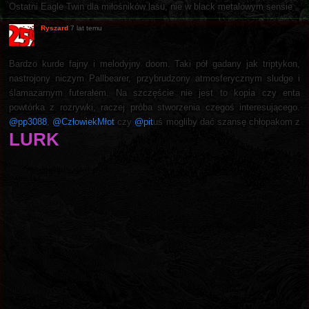
Ostatni Eagle Twin dla miłośników lasu, nie w black metalowym sensie
Ryszard
7 lat temu
Bardzo kurde fajny i melodyjny doom. Taki pół gadany jak triptykon,
nastrojony niczym Pallbearer, przybrudzony atmosferycznym sludge i
ślamazarnym futerałem. Na szczęście nie jest to kopia czy enta
powtórka z rozrywki, raczej próba stworzenia czegoś interesującego.
@pp3088
,
@CzłowiekMłot
czy
@pit
uś mogliby dać szansę chłopakom z
LURK