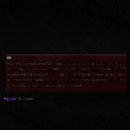
NOD NOD is good good killer music for people with an open mind! There
are hardly any words to describe how fucking magical this record is…Ok,
imagine if EYEHATEGOD made out with PORTISHEAD, then At The Drive
In raised their offspring but only fed the child mind-expanding drugs…the
end result would still not be as rad as this band.
Hipoxia
Hiszpania