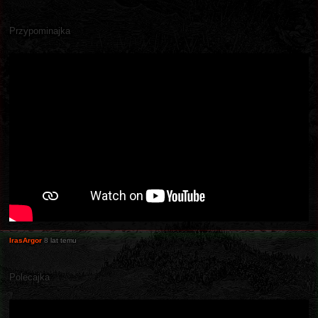
Przypominajka
IrasArgor
8 lat temu
Polecajka