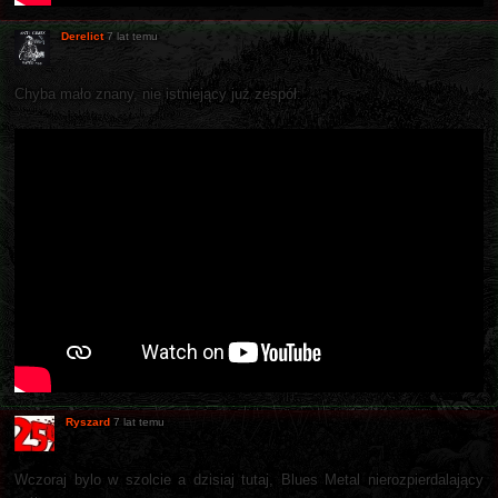
Derelict
7 lat temu
Chyba mało znany, nie istniejący już zespół:
Ryszard
7 lat temu
Wczoraj bylo w szolcie a dzisiaj tutaj, Blues Metal nierozpierdalający