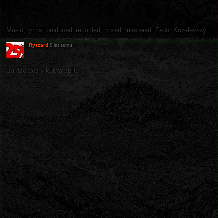
Music, lyrics; produced, recorded, mixed, mastered: Fedor Kovalevsky
Ryszard
8 lat temu
Bardzo dobry kurwa split: