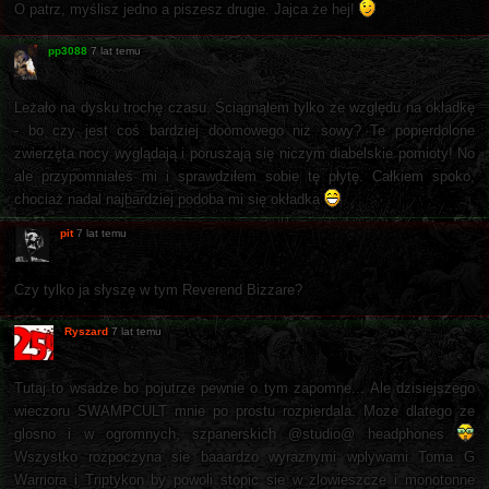
O patrz, myślisz jedno a piszesz drugie. Jajca że hej!
pp3088
7 lat temu
Leżało na dysku trochę czasu. Ściągnąłem tylko ze względu na okładkę
- bo czy jest coś bardziej doomowego niż sowy? Te popierdolone
zwierzęta nocy wyglądają i poruszają się niczym diabelskie pomioty! No
ale przypomniałeś mi i sprawdziłem sobie tę płytę. Całkiem spoko,
chociaż nadal najbardziej podoba mi się okładka
pit
7 lat temu
Czy tylko ja słyszę w tym Reverend Bizzare?
Ryszard
7 lat temu
Tutaj to wsadze bo pojutrze pewnie o tym zapomne... Ale dzisiejszego
wieczoru SWAMPCULT mnie po prostu rozpierdala. Moze dlatego ze
glosno i w ogromnych, szpanerskich @studio@ headphones
Wszystko rozpoczyna sie baaardzo wyraznymi wplywami Toma G
Warriora i Triptykon by powoli stopic sie w zlowieszcze i monotonne