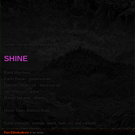
Genre: stoner/doom/psychedelic
SHINE
Band Members:
Kamil Baran - guitar/vocals
Damian Olearczyk - bass/vocals
Igor Wasztyl - guitar
Marcel Łękawa - drums
Home Town: Bielsko-Biała
Band Interests: vintage, weed, beer, tits and sabbath
Pan Efilnikufesin
8 lat temu