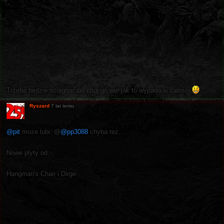
Trzeba bedzie sciagnac bo chuj go wie jak to wypada w calosci
Ryszard
7 lat temu
@pit
moze lubi. @
@pp3088
chyba tez....
Nowe plyty od:
Hangman's Chair i Dirge.