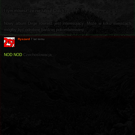
I tym mówisz, że nie lubisz Clutch?
Nowy album Dirge również jest interesujący. Może w kilku miejscach
mógłby być odrobinę bardziej pokombinowany.
Ryszard
7 lat temu
NOD NOD
Czechoslowacja