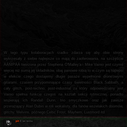
W tego typu kolaboracjach rzadko zdarza się aby obie strony
wykrzesały z siebie najlepsze co mają do zaoferowania, na szczęście
ÄÄNIPÄÄ tworzona przez Stephena O'Malley'a i Mike Vainio jest czymś
więcej niż sumą jej składników, obaj panowie robią to w czym są najlepsi
w efekcie czego dostajemy długie pasaże wypełnione drone'owymi
gitarami, czasem przypominające czasy świetności Black Sabbath, a
cały glitch, post-techno, post-industrial za który odpowiedzialny jest
Vainio spełnia funkcję czegoś na kształt sekcji rytmicznej, ponadto
wspierają ich Randall Dunn, trio smyczkowe oraz jak zawsze
przerażający Alan Dubin w roli wokalisty, dla fanów wszelakich doomów,
glitchy, Melvins, późnego Celtic Frost, Mayhem, Lustmord itd.
pit
8 lat temu