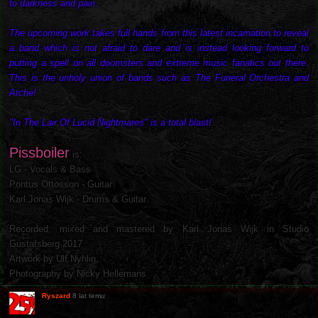
to darkness and pain.
The upcoming work takes full hands from this latest incarnation to reveal
a band which is not afraid to dare and is instead looking forward to
putting a spell on all doomsters and extreme music fanatics out there.
This is the unholy union of bands such as The Funeral Orchestra and
Arche!
"In The Lair Of Lucid Nightmares" is a total blast!
Pissboiler
is:
LG - Vocals & Bass
Pontus Ottosson - Guitar
Karl Jonas Wijk - Drums & Guitar
Recorded, mixed and mastered by Karl Jonas Wijk in Studio
Gustafsberg 2017
Artwork by Ulf Nyhlin,
Photography by Nicky Hellemans
Ryszard
8 lat temu