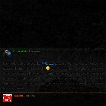
CzłowiekMłot
7 lat temu
Naprawdę dobra polecanka
@Ryszard
zie, ale jest jedno ale. "Fringe" to
nazwa albumu, a nie kapeli.
Lurk
prezentuje świetną mieszankę
doomopochodną z blackiem i czymś tam jeszcze. Niewiele płyt wzrusza
mnie w takim stopniu jak 2 pierwsze od Pallbearer i Triptykon. Myślę, że
"Fringe" z czasem sprawi, iż młocie oczy znów się zeszklą. Niewiele
brakuje, dzięki!
Ryszard
7 lat temu