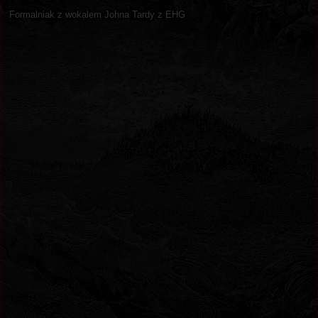
Formalniak z wokalem Johna Tardy z EHG