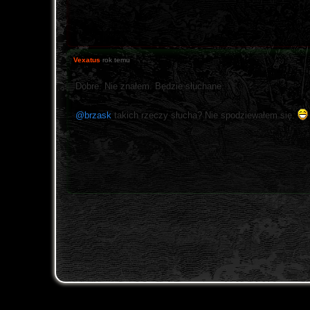
Vexatus
rok temu
Dobre. Nie znałem. Będzie słuchane.
@brzask
takich rzeczy słucha? Nie spodziewałem się.