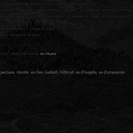
 sobie konkretną dawkę szlamu i brudu, bez szału..
 moment bardzo mi znów smakuje. Słychać, że chłopaki nie stoją w miejscu 
z kilka wstawek z damskimi wokalami...2 kawałki z nówki dostępne są już t
ś ze współpracy z Chaos Echoes.
cecie sprawdzić w sieci.
nths, additional vocals
ex-Huata
ectase, Hostile, ex-Oes Galliath, Filthcult, ex-Etxegiña, ex-Extravasion