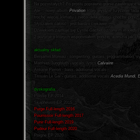
Na pozostałych? Po prostu poprawne granie zawierające w
Ale... nowy album
Privation
który wyjdzie fizycznie lada
trochę więcej klimatu i nieco delikatności choćby prze
Słyszałem całość - jest bardzo ciekawie.
Dźwiękiem zajmuje się Cyrille Gachet , znany m.in kiedy
2 pozycje o których wspomniałem poniżej, a reszta jak ch
aktualny skład:
Benjamin Moreau - songwriting, guitars, programmation, sy
Matthias Jungbluth - vocals, lyrics
Calvaiire
Antoine Perron - bass, additional vocals
Titouan Le Gal - guitars, additional vocals
Acedia Mundi, Ep
dyskografia:
Poisse EP 2014
Skapheusis EP 2015
Purge Full-length 2016
Pourrissoir Full-length 2017
Punir Full-length 2019
Pudeur Full-length 2020
Poigne EP 2020