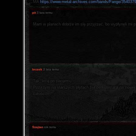
MA
https://www.metal-archives.com/bands/Fange/354037
pit
3 lata temu
Mam w planach dobrze im się przyjrzeć, bo wypłynęli mi 
brzask
3 lata temu
Tak, lecą po swojemu.
Poza tym na starszych plytach był perkusista a na nowej p
całości.
Szajtan
rok temu