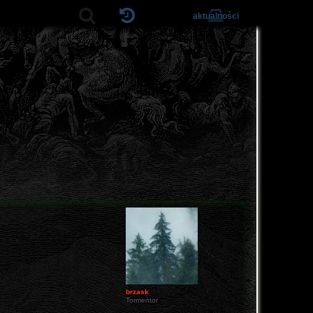
aktualności
brzask
Tormentor