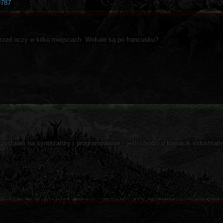
9787
przed oczy w kilku miejscach. Wokale są po francusku?
ostawili na syntezatory i programowanie - jeśli chodzi o klimacik industrialn