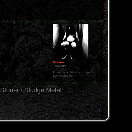
Vexatus
Tormentor
Lokalizacja:
Mieszkam z matką i
piję z królikiem!
Stoner / Sludge Metal