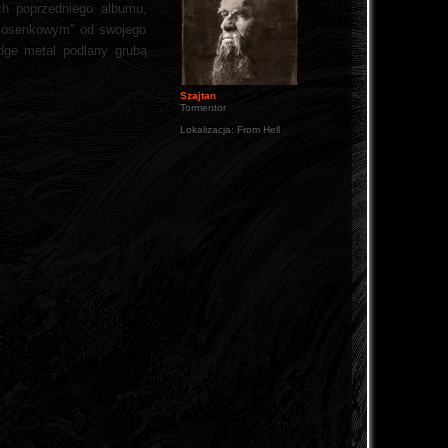
h poprzedniego albumu,
piosenkowym" od swojego
udge metal podlany grubą
Szajtan
Tormentor
Lokalizacja:
From Hell