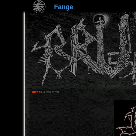
Fange
brzask
3 lata temu