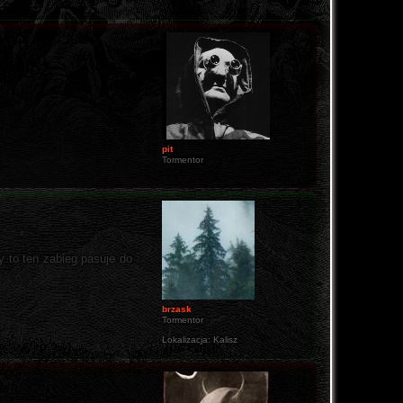
pit
Tormentor
y to ten zabieg pasuje do
brzask
Tormentor
Lokalizacja:
Kalisz