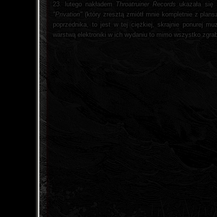
23. lutego nakładem
Throatruiner Ṙecords
ukazała się 
"Privation"
(który zresztą zmiótł mnie kompletnie z plan
poprzednika, to jest w tej ciężkiej, skrajnie ponurej 
warstwą elektroniki w ich wydaniu to mimo wszystko zgra