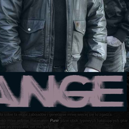
bie ta ekipa żabojadów i generalnie mniej więcej się to zgadza.
zekli mnie jedynie materiałem
Punir
gdzie obok typowych hałasujących gitar
ajnie przemyślana, nie ma nudy.