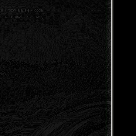
i rozwijają się - dodali
eraz a reszta za chwilę.