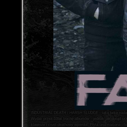
INDUSTRIAL DEATH / HARSH SLUDGE - taką łatkę nadała so
Wydali przez 10lat trochę albumów,...jednak jak dotąd ur
klawisze i crust-deathowy wpierdol. Płyta urozmaicona i f