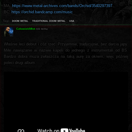
MA:
https://www.metal-archives.com/bands/Orchid/3540297397
BC:
https://orchid.bandcamp.com/music
doom metal
traditional doom metal
usa
Tagi:
CzłowiekMłot
rok temu
Właśnie leci debiut i cóż rzec. Przyjemnie, tradycyjnie, bez darcia japy.
Miłe nawiązanie w nazwie kapeli do jednego z instrumentali od BS.
Bardzo dobra muza zwłaszcza na taką aurę za oknem, więc później
poleci drugi album.