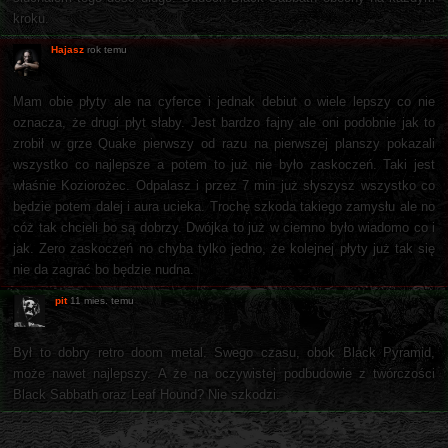
kroku.
Hajasz
rok temu
Mam obie płyty ale na cyferce i jednak debiut o wiele lepszy co nie
oznacza, że drugi płyt słaby. Jest bardzo fajny ale oni podobnie jak to
zrobił w grze Quake pierwszy od razu na pierwszej planszy pokazali
wszystko co najlepsze a potem to już nie było zaskoczeń. Taki jest
właśnie Koziorożec. Odpalasz i przez 7 min już słyszysz wszystko co
będzie potem dalej i aura ucieka. Trochę szkoda takiego zamysłu ale no
cóż tak chcieli bo są dobrzy. Dwójka to już w ciemno było wiadomo co i
jak. Zero zaskoczeń no chyba tylko jedno, że kolejnej płyty już tak się
nie da zagrać bo będzie nudna.
pit
11 mies. temu
Był to dobry retro doom metal. Swego czasu, obok Black Pyramid,
może nawet najlepszy. A że na oczywistej podbudowie z twórczości
Black Sabbath oraz Leaf Hound? Nie szkodzi.