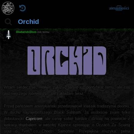
aktualności
Orchid
DiabelskiDom
rok temu
Witam serdecznie, miałem założyć temat już pontyfikat temu, ale coś
ważniejszego robiłem. No, ale zakładam teraz.
Przed państwem amerykański przedstawiciel klassik tradiszynal doomu.
W duchu najzajebistszego Black Sabbath. Ja osobiście znam tylko
debiutancki
Capricorn
, ale cenię sobie bardzo i dzisiaj na powrocie z
wakacji dojebałem w wesołej Kijance śpiewając o
Oczach Za Ścianą
oraz o
Tym, co Chodzi Samotnie
. Przepiękna muzyka, pełna