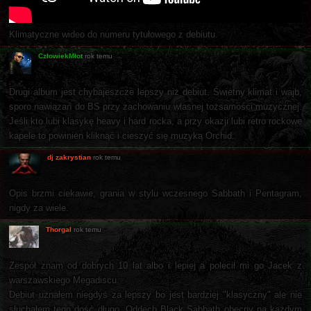
Klimatyczne wideo do numeru tytułowego z debiutu.
CzłowiekMłot
rok temu
Drugi album jest chybajeszcze lepszy niż debiut. Świetny klimat i wajb,
sporo nawiązań do BS przy zachowaniu własnej tożsamości muzycznej.
Jeśli kto lubi klasykę heavy i hard rocka, a przy okazji lubi retro rockowe
kapele to powinien kliknąć i cieszyć się muzyką Orchid.
dj zakrystian
rok temu
Opis brzmi ciekawie, grania w stylu wczesnego Sabbath i Pentagram,
nigdy za wiele.
Thorgal
rok temu
Zespół znam od dobrych 10 lat albo i lepiej a polecił mi go Jacek z
warszawskiego Megadiscu.
Debiut uznałem niegdyś za lepszy bo jest bardziej "klasyczny" ale nie
słuchałem tego dość długo. Oddech Black Sabbath obecny na każdym