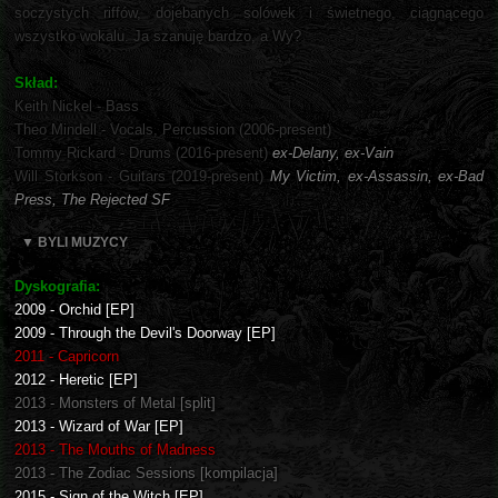
soczystych riffów, dojebanych solówek i świetnego, ciągnącego
wszystko wokalu. Ja szanuję bardzo, a Wy?
Skład:
Keith Nickel - Bass
Theo Mindell - Vocals, Percussion (2006-present)
Tommy Rickard - Drums (2016-present)
ex-Delany, ex-Vain
Will Storkson - Guitars (2019-present)
My Victim, ex-Assassin, ex-Bad
Press, The Rejected SF
▼ BYLI MUZYCY
Dyskografia:
2009 - Orchid [EP]
2009 - Through the Devil's Doorway [EP]
2011 - Capricorn
2012 - Heretic [EP]
2013 - Monsters of Metal [split]
2013 - Wizard of War [EP]
2013 - The Mouths of Madness
2013 - The Zodiac Sessions [kompilacja]
2015 - Sign of the Witch [EP]