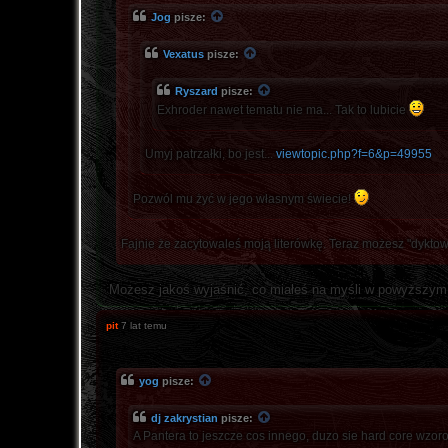
Jog
pisze:
Vexatus
pisze:
Ryszard
pisze:
Exhroder nawet tematu nie ma... Tak to lubicie
Umyj patrzałki, bo jest...
viewtopic.php?f=6&p=49955
Pozwól mu żyć w jego własnym świecie!
Fajnie że zacytowaleś moją literówkę. Teraz możesz "dykto
Możesz jakoś wyjaśnić, co miałeś na myśli w powyższym p
pit
7 lat temu
yog
pisze:
dj zakrystian
pisze:
A Pantera to jeszcze cos innego, duzo sie hard core wzorow