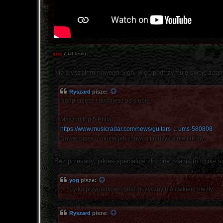
yog
7 lat temu
Nie słyszałem nowego Sigh, więc podtrzymuję swoje zdanie
Ryszard
pisze:
Nadpisujesz i dodajesz od siebie.
Masz tu top 5 Phila.
https://www.musicradar.com/news/guitars ... ums-580808
Nawet pisze o muzie jak znawca i muzyk a nie jak my...
Bez przesady, jakieś specjalnie złożone zdania to to nie s
yog
pisze:
(...) Tylko przypadkowo gust muzyczny ma całkiem niezły.
Ryszard
pisze: