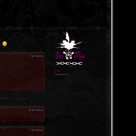
ty
7 lat temu
yog
Tormentor
żyłem już napisać:
8 lat temu
7 lat temu