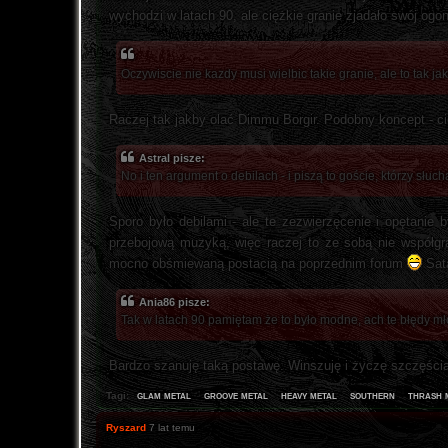
wychodzi w latach 90, ale ciężkie granie zjadało swój ogo
Oczywiscie nie kazdy musi wielbic takie granie, ale to tak j
Raczej tak jakby olać Dimmu Borgir. Podobny koncept - ci
Astral pisze:
No i ten argument o debilach - i piszą to goście, którzy s
Sporo było debilami - ale te zezwierzęcenie i opętani
przebojową muzyką, więc raczej to ze sobą nie współgr
mocno obśmiewaną postacią na poprzednim forum
Sat
Ania86 pisze:
Tak w latach 90 pamiętam że to było modne, ach te błędy mło
Bardzo szanuję taką postawę. Winszuję i życzę szczęści
glam metal
groove metal
heavy metal
southern
thrash 
Tagi:
Ryszard
7 lat temu