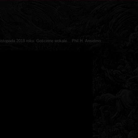
istopada 2018 roku. Gościnne wokale... Phil H. Anselmo.......