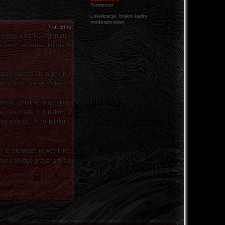
Tormentor
Lokalizacja:
bojkot kadry
moderatorskiej
7 lat temu
 pomagał wielu, organizuje
trasy, zabierasz kogoś. 5
gały sukces ale nigdy nie
 a priori, że się wyrażę.
tów. Ostatnie lata pytany
e, soulmate chłopaków z
y mówię... A po pijaku....
 i te pierwsze nowe, inne.
minu Sludge przyznam się