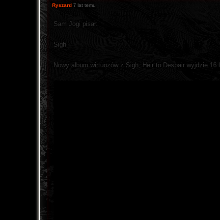
Ryszard
7 lat temu
Sam Jogi pisał:
Sigh
Nowy album wirtuozów z Sigh, Heir to Despair wyjdzie 16 l