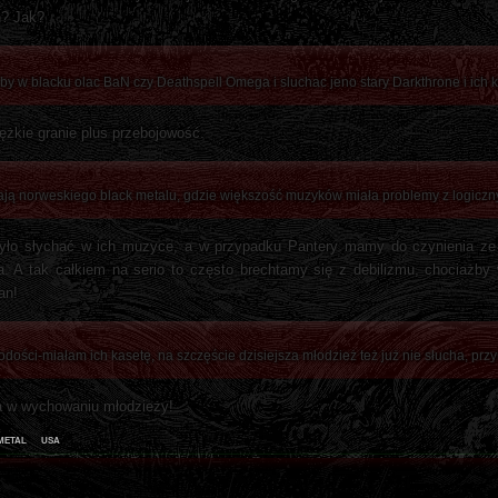
n? Jak?
akby w blacku olac BaN czy Deathspell Omega i sluchac jeno stary Darkthrone i ich 
ężkie granie plus przebojowość.
łuchają norweskiego black metalu, gdzie większość muzyków miała problemy z logi
e było słychać w ich muzyce, a w przypadku Pantery mamy do czynienia z
a. A tak całkiem na serio to często brechtamy się z debilizmu, chociażb
an!
dości-miałam ich kasetę, na szczęście dzisiejsza młodzież też już nie słucha, prz
a w wychowaniu młodzieży!
metal
usa