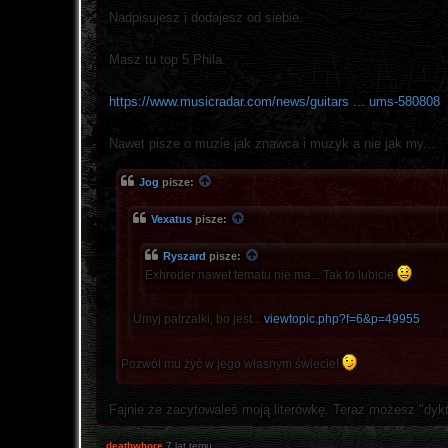
Nadpisujesz i dodajesz od siebie.
Masz tu top 5 Phila.
https://www.musicradar.com/news/guitars ... ums-580808
Nawet pisze o muzie jak znawca i muzyk a nie jak my...
Jog
pisze:
Vexatus
pisze:
Ryszard
pisze:
Exhroder nawet tematu nie ma... Tak to lubicie
Umyj patrzałki, bo jest...
viewtopic.php?f=6&p=49955
Pozwól mu żyć w jego własnym świecie!
Fajnie że zacytowaleś moją literówkę. Teraz możesz "dyk
deathwhore
7 lat temu