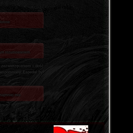
klonow.
cznym rozumowaniem.
e zezwierzęceniem i dość
y wspomniany Espedal był
ynajmniej moi.