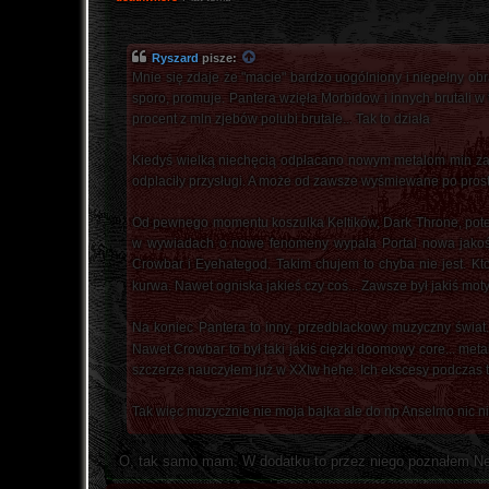
Ryszard
pisze:
Mnie się zdaje że "macie" bardzo uogólniony i niepełny ob
sporo, promuje. Pantera wzięła Morbidow i innych brutali 
procent z mln zjebów polubi brutale... Tak to działa
Kiedyś wielką niechęcią odpłacano nowym metalom min za o
odplaciły przysługi. A może od zawsze wyśmiewane po prostu
Od pewnego momentu koszulka Keltików, Dark Throne, potem 
w wywiadach o nowe fenomeny wypala Portal nowa jakoś
Crowbar i Eyehategod. Takim chujem to chyba nie jest. Kto 
kurwa. Nawet ogniska jakieś czy coś... Zawsze był jakiś mo
Na koniec Pantera to inny, przedblackowy muzyczny świat. 
Nawet Crowbar to był taki jakiś ciężki doomowy core... meta
szczerze nauczyłem już w XXIw hehe. Ich ekscesy podczas tr
Tak więc muzycznie nie moja bajka ale do np Anselmo nic n
O, tak samo mam. W dodatku to przez niego poznałem Necr