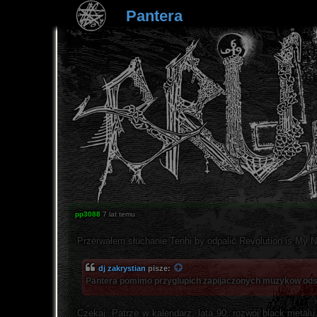
Pantera
pp3088
7 lat temu
Przerwałem słuchanie Tenhi by odpalić Revolution is My 
dj zakrystian
pisze:
Pantera pomimo przyglupich zapijaczonych muzykow odswie
Czekaj. Patrze w kalendarz, lata 90. rozwój black metal