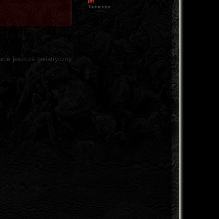
pit
Tormentor
acie jeszcze geriatryczny