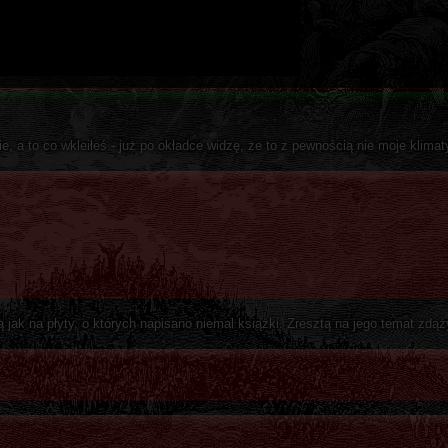
, a to co wkleiłeś - już po okładce widzę, że to z pewnością nie moje klima
ą jak na płyty, o których napisano niemal książki. Zresztą na jego temat zdą