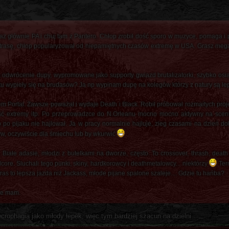
raz głównie PA i chuj tam z Pantero. Chłop zrobił dość sporo w muzyce, pomaga i
w trasę, chłop popularyzował od niepamiętnych czasów extremę w USA. Grasz mega 
dwrócenie dupy, wypromowane jako supporty gwiazd brutalizatorki, szybko osią
 wypieły się na brudasów? Ja np wypinam dupę na kolegów którzy z natury są lepsi
Portal. Zawsze poważał i wydaje Death i Black. Robił próbował rozmaitych projek
ć extremy itp. Po przeprowadzce do N.Orleanu mocno mocno aktywny na sceni
po pijaku nie hajlował. Ja w pracy normalnie hajluje, zieg czasami na dzień dobr
tyw, oczywiście dla śmiechu lub by wkurwić
Białe adasie, młodzi z butelkami na dworze, często. To crossover, thrash, death
lcore. Sluchali tego punki, skiny, hardkorowcy i deathmetalowcy... niektórzy
Ter
as to lepsza jazda niż Jackass, młode pijane spalone szaleje.... Gdzie tu hańba?
ie mam.
ophagia jako młody łepek, więc tym bardziej szacun na dzielni.