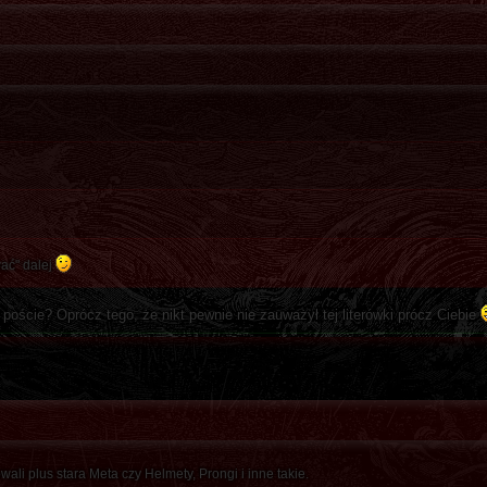
wać" dalej
oście? Oprócz tego, że nikt pewnie nie zauważył tej literówki prócz Ciebie
ali plus stara Meta czy Helmety, Prongi i inne takie.