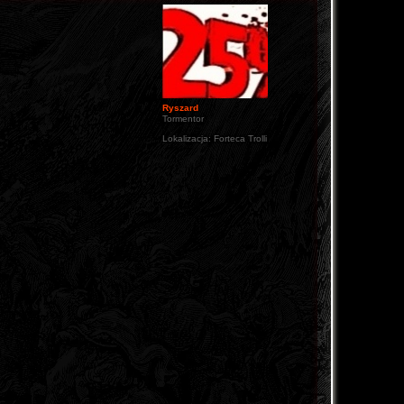
Ryszard
Tormentor
Lokalizacja:
Forteca Trolli