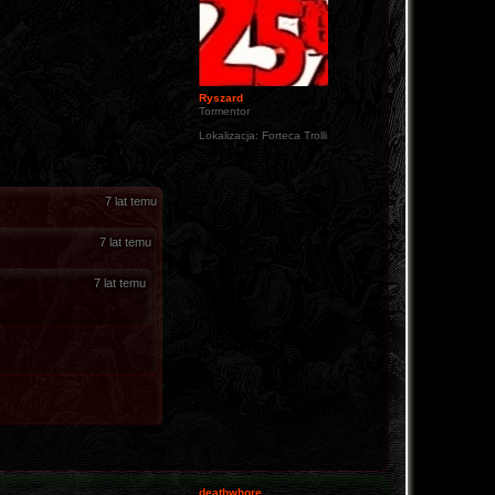
Ryszard
Tormentor
Lokalizacja:
Forteca Trolli
7 lat temu
7 lat temu
7 lat temu
deathwhore