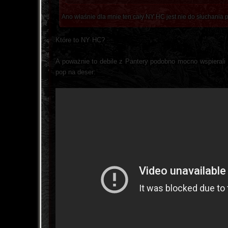
Ano właśnie dla mnie ten cały NY HC jest nie do słuchania 
Które to NY HC?
A poważnie to debile z Pantery podobno mocno wspierali 
pop na deser: