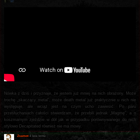
Nówka z dziś i przyznaje, że jestem już mniej na nich obrażony. Może
trochę „skaczący metal”, może death metal już praktycznie u nich nie
występuje, ale wciąż jest na czym ucho zawiesić. Po paru
przesłuchaniach całości stwierdzam, że przebili jednak „Magmę”, a o
koszmarnym zjeździe w dół jak w przypadku porównywanego do nich
stylowo Decapitated również nie ma mowy.
Zsamot
4 lata temu