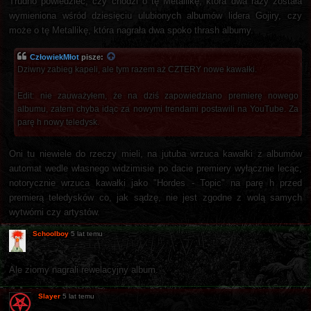
Trudno powiedzieć, czy chodzi o tę Metallikę, która dwa razy została
wymieniona wśród dziesięciu ulubionych albumów lidera Gojiry, czy
może o tę Metallikę, która nagrała dwa spoko thrash albumy.
CzłowiekMłot
pisze:
Dziwny zabieg kapeli, ale tym razem aż CZTERY nowe kawałki.
Edit: nie zauważyłem, że na dziś zapowiedziano premierę nowego
albumu, zatem chyba idąc za nowymi trendami postawili na YouTube. Za
parę h nowy teledysk.
Oni tu niewiele do rzeczy mieli, na jutuba wrzuca kawałki z albumów
automat wedle własnego widzimisie po dacie premiery wyłącznie lecąc,
notorycznie wrzuca kawałki jako "Hordes - Topic" na parę h przed
premierą teledysków co, jak sądzę, nie jest zgodne z wolą samych
wytwórni czy artystów.
Schoolboy
5 lat temu
Ale ziomy nagrali rewelacyjny album.
Slayer
5 lat temu