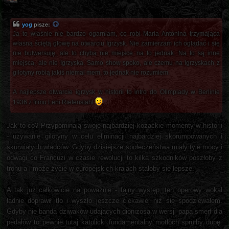
yog
pisze:
Ja to właśnie nie bardzo ogarniam, co robi Maria Antonina trzymająca
własną ściętą głowę na otwarciu Igrzysk. Nie zamierzam ich oglądać i się
nie bulwersuję, ale to chyba nie miejsce na to jednak. Na to są inne
miejsca, ale nie Igrzyska. Samo show spoko, ale czemu na Igrzyskach z
gilotyny robią jakiś niemal mem, to jednak nie rozumiem.
A najlepsze otwarcie igrzysk w historii to intro do Olimpiady w Berlinie
1936 z filmu Leni Riefenstahl
Jak to co? Przypominają swoje najbardziej kozackie momenty w historii
- używanie gilotyny w celu eliminacji najbardziej skorumpowanych i
skurwiałych władców. Gdyby dzisiejsze społeczeństwa miały tyle mocy i
odwagi co Francuzi w czasie rewolucji to kilka szkodników poszłoby z
tronu a i może życie w europejskich krajach stałoby się lepsze.
A tak już całkowicie na poważnie - fajny występ, ten operowy wokal
ładnie doprawił tło i wyszło jeszcze ciekawiej niż się spodziewałem.
Gdyby nie banda dziwaków udających dionizosa w wersji papa smerf dla
pedałów to pewnie tutaj katolicki fundamentalny motłoch sprułby dupę.