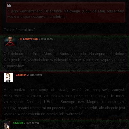
Z jego wewnętrznego Dziedzińca Majowego (Cour de Mai) odjeżdżały
wózki wiozące skazanych na gilotynę.
Także: "metal \m/".
dj zakrystian
2 lata temu
Od debiutu, do From Mars to Sirius jest bdb. Następna też dobra.
Kolejnych nie wysłuchałem w całości. Mam wrażenie, że wyprztykali się
z pomysłów.
Zsamot
2 lata temu
A ja bardzo sobie cenię ich rozwój, widać, że mają swój zamysł.
Aczkolwiek rozumiem, ze uproszczenie- pozorne- kompozycji to może
zniechęcać. Niemniej L’Enfant Sauvage czy Magma to doskonałe
albumy, ostatni trochę mi na początku jakoś nie zatrybił, ale obecnie jest
wysoko w odniesieniu do całości ich twórczości.
pp3088
2 lata temu