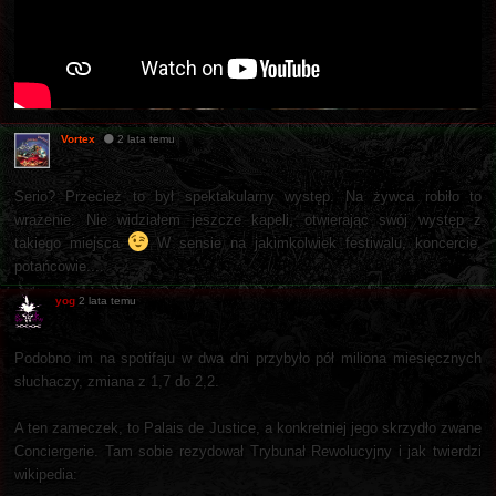
Vortex
2 lata temu
Serio? Przecież to był spektakularny występ. Na żywca robiło to
wrażenie. Nie widziałem jeszcze kapeli, otwierając swój występ z
takiego miejsca
W sensie na jakimkolwiek festiwalu, koncercie,
potańcowie....
yog
2 lata temu
Podobno im na spotifaju w dwa dni przybyło pół miliona miesięcznych
słuchaczy, zmiana z 1,7 do 2,2.
A ten zameczek, to Palais de Justice, a konkretniej jego skrzydło zwane
Conciergerie. Tam sobie rezydował Trybunał Rewolucyjny i jak twierdzi
wikipedia: