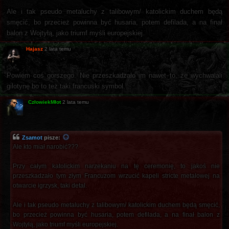
Ale i tak pseudo metaluchy z talibowym/ katolickim duchem będą
smęcić, bo przecież powinna być husaria, potem defilada, a na finał
balon z Wojtyłą, jako triumf myśli europejskiej.
Hajasz
2 lata temu
Powiem coś gorszego. Nie przeszkadzało im nawet to, że wychwalali
gilotynę bo to też taki francuski symbol.
CzłowiekMłot
2 lata temu
Zsamot
pisze:
Ale kto miał narobić???
Przy całym katolickim narzekaniu na tę ceremonię, to jakoś nie
przeszkadzało tym złym Francuzom wrzucić kapeli stricte metalowej na
otwarcie igrzysk, taki detal.
Ale i tak pseudo metaluchy z talibowym/ katolickim duchem będą smęcić,
bo przecież powinna być husaria, potem defilada, a na finał balon z
Wojtyłą, jako triumf myśli europejskiej.