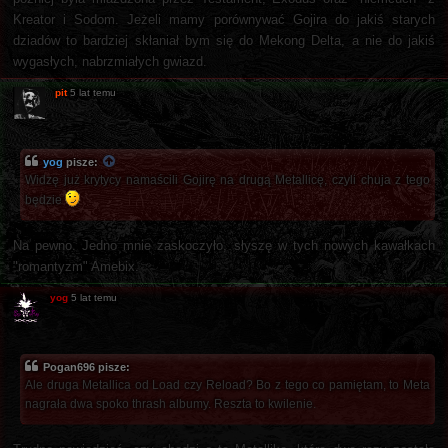
Kreator i Sodom. Jeżeli mamy porównywać Gojira do jakiś starych
dziadów to bardziej skłaniał bym się do Mekong Delta, a nie do jakiś
wygasłych, nabrzmiałych gwiazd.
pit
5 lat temu
yog
pisze:
Widzę już krytycy namaścili Gojirę na drugą Metallicę, czyli chuja z tego
będzie
Na pewno. Jedno mnie zaskoczyło, słyszę w tych nowych kawałkach
"romantyzm" Amebix.
yog
5 lat temu
Pogan696 pisze:
Ale druga Metallica od Load czy Reload? Bo z tego co pamiętam, to Meta
nagrała dwa spoko thrash albumy. Reszta to kwilenie.