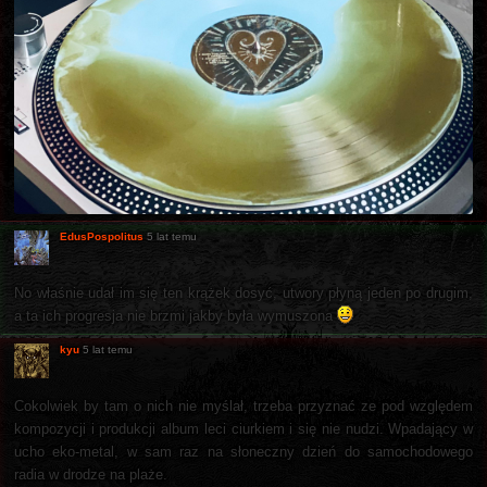
EdusPospolitus
5 lat temu
No właśnie udał im się ten krążek dosyć, utwory płyną jeden po drugim,
a ta ich progresja nie brzmi jakby była wymuszona
kyu
5 lat temu
Cokolwiek by tam o nich nie myślał, trzeba przyznać ze pod względem
kompozycji i produkcji album leci ciurkiem i się nie nudzi. Wpadający w
ucho eko-metal, w sam raz na słoneczny dzień do samochodowego
radia w drodze na plaże.