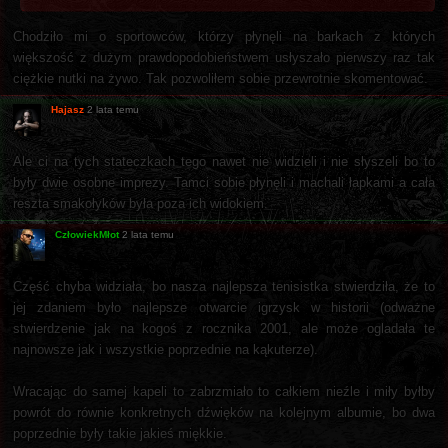
Chodziło mi o sportowców, którzy płynęli na barkach z których
większość z dużym prawdopodobieństwem usłyszało pierwszy raz tak
ciężkie nutki na żywo. Tak pozwoliłem sobie przewrotnie skomentować.
Hajasz
2 lata temu
Ale ci na tych stateczkach tego nawet nie widzieli i nie słyszeli bo to
były dwie osobne imprezy. Tamci sobie płynęli i machali łapkami a cała
reszta smakołyków była poza ich widokiem.
CzłowiekMłot
2 lata temu
Część chyba widziała, bo nasza najlepsza tenisistka stwierdziła, że to
jej zdaniem było najlepsze otwarcie igrzysk w historii (odważne
stwierdzenie jak na kogoś z rocznika 2001, ale może ogladała te
najnowsze jak i wszystkie poprzednie na kąkuterze).
Wracając do samej kapeli to zabrzmiało to całkiem nieźle i miły byłby
powrót do równie konkretnych dźwięków na kolejnym albumie, bo dwa
poprzednie były takie jakieś miękkie.