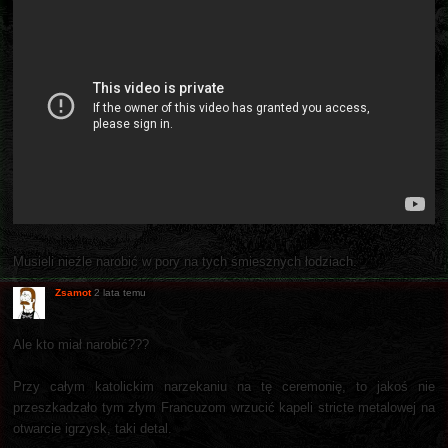
Musieli nieźle narobić w pory na tych śmiesznych łodziach.
Zsamot
2 lata temu
Ale kto miał narobić???
Przy całym katolickim narzekaniu na tę ceremonię, to jakoś nie
przeszkadzało tym złym Francuzom wrzucić kapeli stricte metalowej na
otwarcie igrzysk, taki detal.