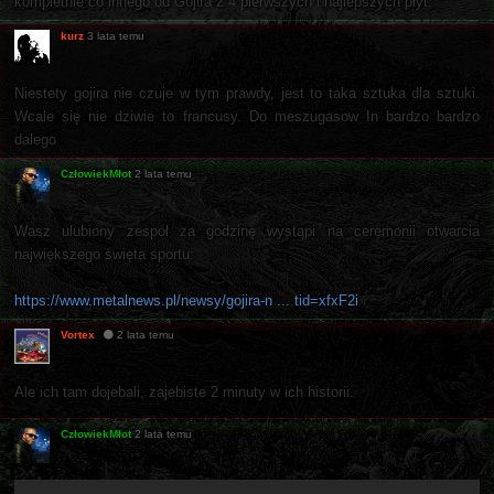
kompletnie co innego od Gojira z 4 pierwszych i najlepszych płyt.
kurz
3 lata temu
Niestety gojira nie czuje w tym prawdy, jest to taka sztuka dla sztuki.
Wcale się nie dziwie to francusy. Do meszugasow In bardzo bardzo
dalego
CzłowiekMłot
2 lata temu
Wasz ulubiony zespół za godzinę wystąpi na ceremonii otwarcia
największego święta sportu:
https://www.metalnews.pl/newsy/gojira-n ... tid=xfxF2i
Vortex
2 lata temu
Ale ich tam dojebali, zajebiste 2 minuty w ich historii.
CzłowiekMłot
2 lata temu