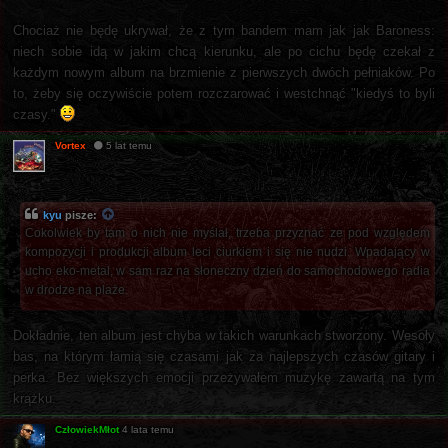
Chociaż nie będę ukrywał, że z tym bandem mam jak jak Baroness:
niech sobie idą w jakim chcą kierunku, ale po cichu będę czekał z
każdym nowym album na brzmienie z pierwszych dwóch pełniaków. Po
to, żeby się oczywiście potem rozczarować i westchnąć "kiedyś to byli
czasy."
Vortex
5 lat temu
kyu
pisze:
Cokolwiek by tam o nich nie myślał, trzeba przyznać ze pod względem
kompozycji i produkcji album leci ciurkiem i się nie nudzi. Wpadający w
ucho eko-metal, w sam raz na słoneczny dzień do samochodowego radia
w drodze na plaże.
Dokładnie, ten album jest chyba w takich warunkach stworzony. Wesoły
bas, na którym łamią się czasami jak za najlepszych czasów gitary i
perka. Bez większych emocji przeżywałem muzykę zawartą na tym
krążku.
CzłowiekMłot
4 lata temu