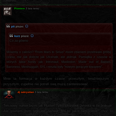
towarem".
Pioniere
3 lata temu
pit
pisze:
kurz
pisze:
Co za gówno
Mówimy o całości? "From Mars to Sirius" moim zdaniem przetrwało próbę
czasu, nie tak dobrze jak Ulcerate, ale jednak. Pamiątka z czasów w
których takie hordy jak: Intronaut, Mastodon, Made out of Babies,
Baroness, Meshuggah, SYL i reszta były "nowym gorącym towarem".
Mnie ta formacja w każdym czasie: przeszłym, teraźniejszym i
przyszłym, zupełnie nie potrafi swą muzą zainteresować.
dj zakrystian
3 lata temu
Ten nowy numer brzmi jak Hunter. Tylko skrzypek Jelonka w tle brakuje.
Ale gównem bym tego nie nazwał. Ma to jakiś tam klimat, choć to