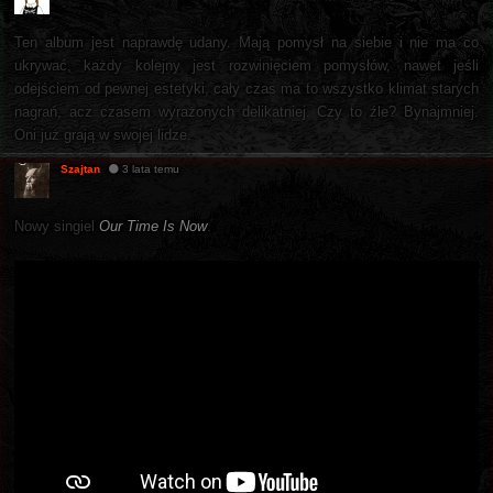
Ten album jest naprawdę udany. Mają pomysł na siebie i nie ma co
ukrywać, każdy kolejny jest rozwinięciem pomysłów, nawet jeśli
odejściem od pewnej estetyki, cały czas ma to wszystko klimat starych
nagrań, acz czasem wyrażonych delikatniej. Czy to źle? Bynajmniej.
Oni już grają w swojej lidze.
Szajtan
3 lata temu
Nowy singiel
Our Time Is Now
.