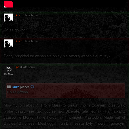
kurz
3 lata temu
Co za gówno
kurz
3 lata temu
Dobry przykład ze wspaniałe opisy nie tworzą wspaniałej muzyki
pit
3 lata temu
kurz
pisze:
Co za gówno
Mówimy o całości? "From Mars to Sirius" moim zdaniem przetrwało
próbę czasu, nie tak dobrze jak Ulcerate, ale jednak. Pamiątka z
czasów w których takie hordy jak: Intronaut, Mastodon, Made out of
Babies, Baroness, Meshuggah, SYL i reszta były "nowym gorącym