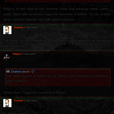
Widzisz to jest właśnie taki moment, kiedy kraj pokazuje swoje zalety i
wady, błędy albo po prostu tragiczne momenty w historii. To coś w stylu
jakby rzędami śpiewali rotę ludki ubite w katyniu.
Zsamot
2 lata temu
Taki detal, że tych w Katyniu to nie zabiła żadna wewnętrzna rewolucja,
tylko ruskie psy.
Hajasz
2 lata temu
Zsamot
pisze:
Taki detal, że tych w Katyniu to nie zabiła żadna wewnętrzna rewolucja,
tylko ruskie psy.
Słowo klucz "tragiczne momenty w historii".
Zsamot
2 lata temu
Tu pełna zgoda.