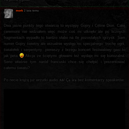
mork
2 lata temu
Dwa jasne punkty tego otwarcia to występy Gojiry i Céline Dion. Całej
ceremonii nie widziałem więc może coś mi utknęło ale po licznych
fragmentach wypadło to bardzo słabo na tle pozostałych igrzysk. Sam
numer Gojiry świetny ale wizualnie występ nic specjalnego: trochę ogni,
światełek i serpentyny...pierwszy z brzegu koncert festiwalowy gasi to
jak peta
Akcja ze ściętymi głowami też wydaje mi się kuriozalna.
Serio właśnie tym naród francuski chce się chełpić i prezentować
całemu światu?
Po necie krążą już wrzutki audio 𝐀𝐡! Ç𝐚 𝐢𝐫𝐚 bez komentarzy speakerów: