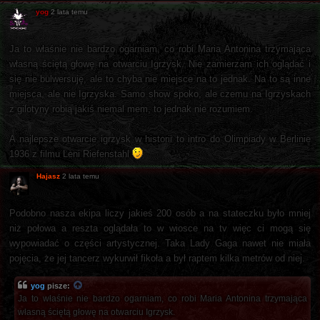
yog
2 lata temu
Ja to właśnie nie bardzo ogarniam, co robi Maria Antonina trzymająca
własną ściętą głowę na otwarciu Igrzysk. Nie zamierzam ich oglądać i
się nie bulwersuję, ale to chyba nie miejsce na to jednak. Na to są inne
miejsca, ale nie Igrzyska. Samo show spoko, ale czemu na Igrzyskach
z gilotyny robią jakiś niemal mem, to jednak nie rozumiem.
A najlepsze otwarcie igrzysk w historii to intro do Olimpiady w Berlinie
1936 z filmu Leni Riefenstahl
Hajasz
2 lata temu
Podobno nasza ekipa liczy jakieś 200 osób a na stateczku było mniej
niż połowa a reszta oglądała to w wiosce na tv więc ci mogą się
wypowiadać o części artystycznej. Taka Lady Gaga nawet nie miała
pojęcia, że jej tancerz wykurwił fikoła a był raptem kilka metrów od niej.
yog
pisze:
Ja to właśnie nie bardzo ogarniam, co robi Maria Antonina trzymająca
własną ściętą głowę na otwarciu Igrzysk.