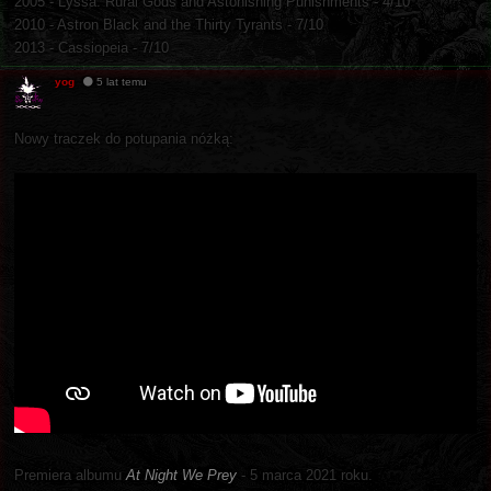
2005 - Lyssa: Rural Gods and Astonishing Punishments - 4/10
2010 - Astron Black and the Thirty Tyrants - 7/10
2013 - Cassiopeia - 7/10
yog
5 lat temu
Nowy traczek do potupania nóżką:
Premiera albumu
At Night We Prey
- 5 marca 2021 roku.