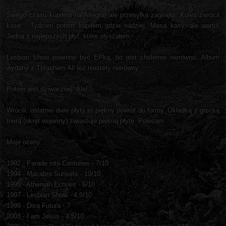
Swego czasu kupiłem na Allegro, ale przesyłka zaginęła. Koleś zwrócił
kasę... Tydzień potem kupiłem gdzie nadziej. Masa kasy, ale warto!
Jedna z najlepszych płyt, które słyszałem.
Lesbian Show powinno być EPką, bo jest cholernie nierówno. Album
wydany z Thrashem All też niestety nierówny.
Potem jest dziwacznie. Ale!
Wrócili, ostatnie dwie płyty to piękny powrót do formy. Okładką z grecką
trierą (okręt wojenny) zwiastuje piękną płytę. Polecam.
Moje oceny:
1992 - Parade into Centuries - 7/10
1994 - Macabre Sunsets - 10/10
1995 - Athenian Echoes - 6/10
1997 - Lesbian Show - 4,5/10
1999 - Diva Futura - ?
2003 - I am Jesus - 4,5/10