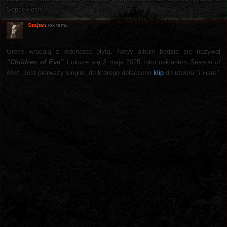
SepticFlesh.
Szajtan
rok temu
Grecy wracają z jedenastą płytą. Nowy album będzie się nazywał
”Children of Eve”
i ukaże się 2 maja 2025 roku nakładem
Season of
Mist
. Jest pierwszy singiel, do którego dołączono
klip
do utworu
"I Hate"