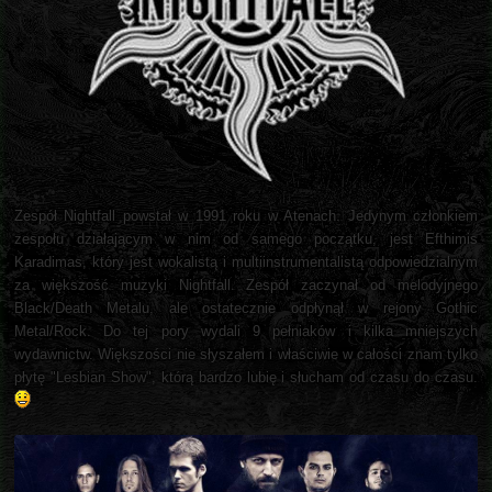
Zespół Nightfall powstał w 1991 roku w Atenach. Jedynym członkiem
zespołu działającym w nim od samego początku, jest Efthimis
Karadimas, który jest wokalistą i multiinstrumentalistą odpowiedzialnym
za większość muzyki Nightfall. Zespół zaczynał od melodyjnego
Black/Death Metalu, ale ostatecznie odpłynął w rejony Gothic
Metal/Rock. Do tej pory wydali 9 pełniaków i kilka mniejszych
wydawnictw. Większości nie słyszałem i właściwie w całości znam tylko
płytę "Lesbian Show", którą bardzo lubię i słucham od czasu do czasu.