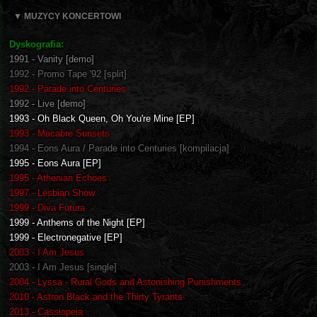
▼ MUZYCY KONCERTOWI
Dyskografia:
1991 - Vanity [demo]
1992 - Promo Tape '92 [split]
1992 - Parade into Centuries
1992 - Live [demo]
1993 - Oh Black Queen, Oh You're Mine [EP]
1993 - Macabre Sunsets
1994 - Eons Aura / Parade into Centuries [kompilacja]
1995 - Eons Aura [EP]
1995 - Athenian Echoes
1997 - Lesbian Show
1999 - Diva Futura
1999 - Anthems of the Night [EP]
1999 - Electronegative [EP]
2003 - I Am Jesus
2003 - I Am Jesus [single]
2004 - Lyssa - Rural Gods and Astonishing Punishments
2010 - Astron Black and the Thirty Tyrants
2013 - Cassiopeia