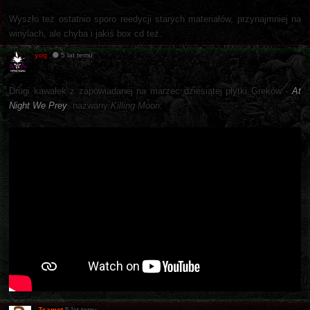
Wyszło też ostatnio sporo reedycji starych materiałów, przynajmniej na
winylach, ale chyba i jakiś box cd też.
yog
5 lat temu
Drugi kawałek z zapowiadanej na marzec dziesiątej płytki Greków -
At
Night We Prey
, nazwany
Killing Moon
:
Zsamot
5 lat temu