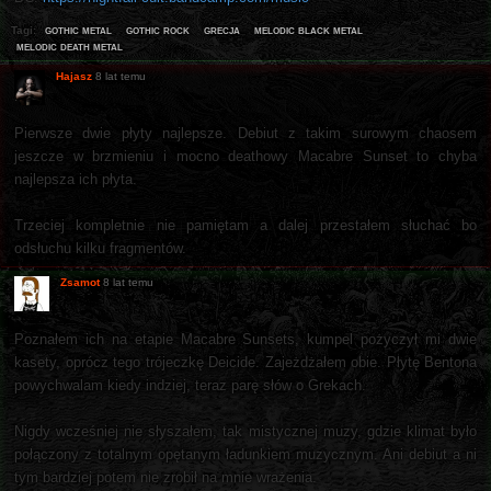
gothic metal
gothic rock
grecja
melodic black metal
Tagi:
melodic death metal
Hajasz
8 lat temu
Pierwsze dwie płyty najlepsze. Debiut z takim surowym chaosem
jeszcze w brzmieniu i mocno deathowy Macabre Sunset to chyba
najlepsza ich płyta.
Trzeciej kompletnie nie pamiętam a dalej przestałem słuchać bo
odsłuchu kilku fragmentów.
Zsamot
8 lat temu
Poznałem ich na etapie Macabre Sunsets, kumpel pożyczył mi dwie
kasety, oprócz tego trójeczkę Deicide. Zajeżdżałem obie. Płytę Bentona
powychwalam kiedy indziej, teraz parę słów o Grekach.
Nigdy wcześniej nie słyszałem, tak mistycznej muzy, gdzie klimat było
połączony z totalnym opętanym ładunkiem muzycznym. Ani debiut a ni
tym bardziej potem nie zrobił na mnie wrażenia.