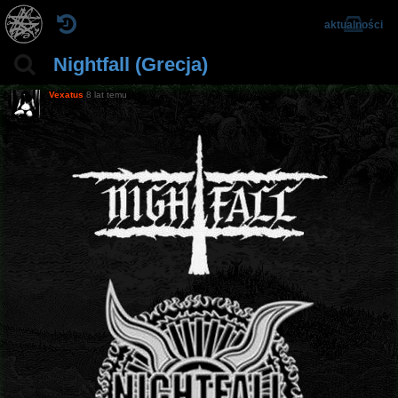
aktualności
Nightfall (Grecja)
Vexatus
8 lat temu