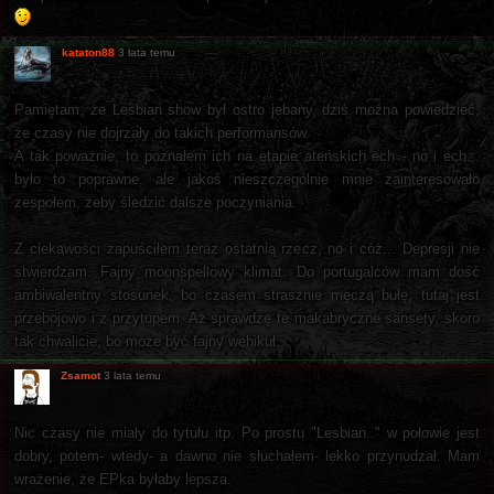
kataton88
3 lata temu
Pamiętam, że Lesbian show był ostro jebany, dziś można powiedzieć,
że czasy nie dojrzały do takich performansów.
A tak poważnie, to poznałem ich na etapie ateńskich ech - no i ech...
było to poprawne, ale jakoś nieszczególnie mnie zainteresowało
zespołem, żeby śledzić dalsze poczyniania.
Z ciekawości zapuściłem teraz ostatnią rzecz, no i cóż... Depresji nie
stwierdzam. Fajny moonspellowy klimat. Do portugalców mam dość
ambiwalentny stosunek, bo czasem strasznie męczą bułę, tutaj jest
przebojowo i z przytupem. Aż sprawdzę te makabryczne sansety, skoro
tak chwalicie, bo może być fajny wehikuł.
Zsamot
3 lata temu
Nic czasy nie miały do tytułu itp. Po prostu "Lesbian.." w połowie jest
dobry, potem- wtedy- a dawno nie słuchałem- lekko przynudzał. Mam
wrażenie, że EPka byłaby lepsza.