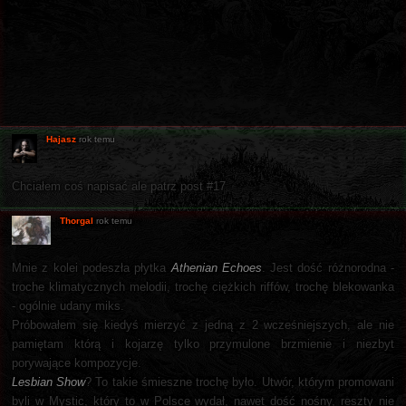
Hajasz
rok temu
Chciałem coś napisać ale patrz post #17
Thorgal
rok temu
Mnie z kolei podeszła płytka
Athenian Echoes
. Jest dość różnorodna -
troche klimatycznych melodii, trochę ciężkich riffów, trochę blekowanka
- ogólnie udany miks.
Próbowałem się kiedyś mierzyć z jedną z 2 wcześniejszych, ale nie
pamiętam którą i kojarzę tylko przymulone brzmienie i niezbyt
porywające kompozycje.
Lesbian Show
? To takie śmieszne trochę było. Utwór, którym promowani
byli w Mystic, który to w Polsce wydał, nawet dość nośny, reszty nie