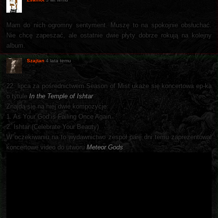
Mam do nich ogromny sentyment. Muszę to na spokojnie obsłuchać.
Nie chcę zapeszać, ale ostatnie dwie płyty dobrze rokują na kolejny
album.
Szajtan
4 lata temu
22. lipca za pośrednictwem Season of Mist ukaże się koncertowa ep-ka
o tytule
In the Temple of Ishtar
.
Znajdą się na niej dwie kompozycje:
1. As Your God is Failing Once Again
2. Ishtar (Celebrate Your Beauty)
W oczekiwaniu na to wydawnictwo zespół parę dni temu zaprezentował
koncertowe video do utworu
Meteor Gods
.