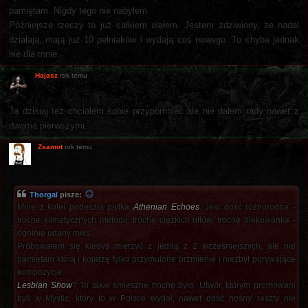
pamiętam. Nigdy tego nie nabyłem.
Późniejsze rzeczy to już całkiem olałem. Jestem zdziwiony, że nadal
działają, mają już 10 pełniaków i wydają coś nowego. To chyba jednak
nie dla mnie.
Hajasz
rok temu
Ja dzisiaj też chciałem sobie przypomnieć ale nie dałem rady nawet z
dwoma pierwszymi.
Zsamot
rok temu
Thorgal
pisze:
Mnie z kolei podeszła płytka
Athenian Echoes
. Jest dość różnorodna -
troche klimatycznych melodii, trochę ciężkich riffów, trochę blekowanka -
ogólnie udany miks.
Próbowałem się kiedyś mierzyć z jedną z 2 wcześniejszych, ale nie
pamiętam którą i kojarzę tylko przymulone brzmienie i niezbyt porywające
kompozycje.
Lesbian Show
? To takie śmieszne trochę było. Utwór, którym promowani
byli w Mystic, który to w Polsce wydał, nawet dość nośny, reszty nie