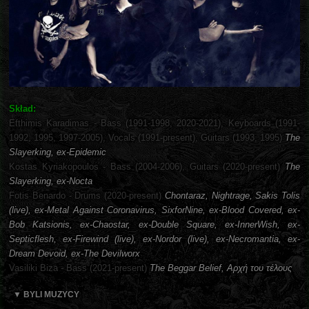
Skład:
Efthimis Karadimas - Bass (1991-1998, 2020-2021), Keyboards (1991-
1992, 1995, 1997-2005), Vocals (1991-present), Guitars (1993, 1995)
The
Slayerking, ex-Epidemic
Kostas Kyriakopoulos - Bass (2004-2006), Guitars (2020-present)
The
Slayerking, ex-Nocta
Fotis Benardo - Drums (2020-present)
Chontaraz, Nightrage, Sakis Tolis
(live), ex-Metal Against Coronavirus, SixforNine, ex-Blood Covered, ex-
Bob Katsionis, ex-Chaostar, ex-Double Square, ex-InnerWish, ex-
Septicflesh, ex-Firewind (live), ex-Nordor (live), ex-Necromantia, ex-
Dream Devoid, ex-The Devilworx
Vasiliki Biza - Bass (2021-present)
The Beggar Belief, Αρχή του τέλους
▼ BYLI MUZYCY