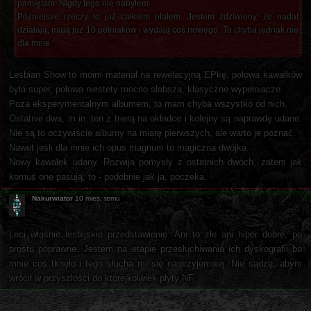
pamiętam. Nigdy tego nie nabyłem.
Późniejsze rzeczy to już całkiem olałem. Jestem zdziwiony, że nadal
działają, mają już 10 pełniaków i wydają coś nowego. To chyba jednak nie
dla mnie.
Lesbian Show to moim materiał na rewelacyjną EPkę, polowa kawałków
była super, połowa niestety mocno słabsza, klasyczne wypełniacze.
Poza eksperymentalnym albumem, to mam chyba wszystko od nich.
Ostatnie dwa, m.in. ten z trierą na okładce i kolejny są naprawdę udane.
Nie są to oczywiście albumy na miarę pierwszych, ale warto je poznać.
Nawet jeśli dla mnie ich opus magnum to magiczna dwójka.
Nowy kawałek udany. Rozwija pomysły z ostatnich dwóch, zatem jak
komuś one pasują, to - podobnie jak ja, poczeka.
Nakurwiator
10 mies. temu
Leci właśnie lesbijskie przedstawienie. Ani to złe ani hiper dobre, po
prostu poprawne. Jestem na etapie przesłuchiwania ich dyskografii bo
mnie coś tknęło i tego słucha mi się najprzyjemniej. Nie sądzę, abym
wrócił w przyszłości do którejkolwiek płyty NF.