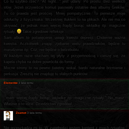
Co tu szybko rzec? "At night..." jest udany. Po prostu. Bez wielkich
słów. Jeżeli oczywiście komuś pasowały ostatnie dwa albumy Greków.
Tu co prawda jest prościej. Mniej pompatycznie. To pierwsze moje
odsłuchy z fizyczniaka. Wcześniej tłukłem to na plikach. Ale nie ma co
ukrywać, że jednak mam więcej frajdy biorąc wkładkę itp. magiczne
rytuały.
Takie zgredowe refleksje.
Sam album to poświęcenie uwagi kwestii depresji. Cholernie ważna
kwestia. Aczkolwiek znając zjebanie wielu prawdziwków, będzie tu
marudzenie itp. Cóż, nie będzie o belzebublu.
W każdym razie słucham tej płyty z przyjemnością i cieszę się, że
kapela chyba na dobre powróciła do formy.
Mocne strony to na pewno świetny wokal, bardo naturalne brzmienie i
perkusja. Zresztą nie znajduję tu słabych punktów.
Elementw
3 lata temu
,,mam więcej frajdy biorąc wkładkę itp. magiczne rytuały." No masz.
Właśnie o to idzie. Dziedzictwo zgredów!
Zsamot
3 lata temu
Nie przeszkadza mi to. W zupełności jestem kontent z moich rytuałów.