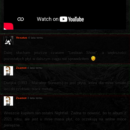
Vexatus
4 lata temu
Dalej słucham jeszcze czasem "Lesbian Show", a większości
pozostałych płyt w dalszym ciągu nie sprawdziłem.
Zsamot
4 lata temu
Dwójka (1993 - Macabre Sunsets) to jest płyta, która dla mnie śmiało
leci do czołówki black metalu.
Zsamot
3 lata temu
Wreszcie kupiłem ten ostatni Nightfall. Żadna to nowość, bo to album z
2021 roku, ale jest u mnie masa płyt, co oczekują na wolne moce
pieniężne...