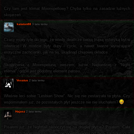
Czy tam jest klimat Moonspellowy? Chyba tylko na zasadzie luźnych
skojarzeń.
kataton88
3 lata temu
Czasy miały tyle do tego, że wtedy death ze swoją trupią estetyką był w
odwrocie. W modzie były dupy i cycki, a nawet twarze wyrażające
erotyczne zachcianki, jak na tej, skądinąd chujowej okładce.
Skojarzenia z Moonspeluną, owszem, luźne. Najbardziej z "Night
eternal", gdzie jest podobny element patosu.
Vexatus
2 lata temu
Właśnie leci sobie "Lesbian Show". Nic się nie zestarzała ta płyta. Czy
wspominałem już, że pozostałych płyt jeszcze nie nie słuchałem?
Hajasz
2 lata temu
Pisałem już, że Nightfall skończył się na drugiej płycie? Pisałem. Cała
reszta ich twórczości to straszne gówno. Gorsi od nich są tylko ci z