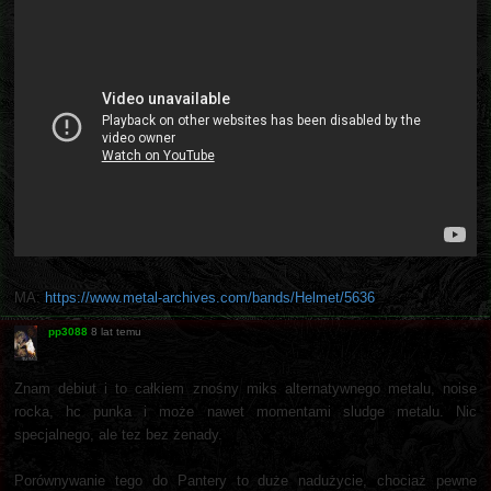
MA:
https://www.metal-archives.com/bands/Helmet/5636
pp3088
8 lat temu
Znam debiut i to całkiem znośny miks alternatywnego metalu, noise
rocka, hc punka i może nawet momentami sludge metalu. Nic
specjalnego, ale tez bez żenady.
Porównywanie tego do Pantery to duże nadużycie, chociaż pewne