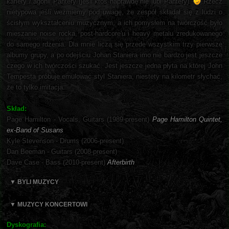
kariery / agonii Pantery (jeśli ktoś naprawdę nie lubi Pantery).
Rzecz
nietypowa jeśli weźmiemy pod uwagę, że zespół składał się z ludzi o
ścisłym wykształceniu muzycznym, a ich pomysłem na twórczość było
mieszanie noise rocka, post-hardcore'u i heavy metalu zredukowanego
do samego rdzenia. Dla mnie liczą się przede wszystkim trzy pierwsze
albumy grupy, a po odejściu Johan Staniera imo nie bardzo jest jeszcze
czego w ich twórczości szukać. Jest jeszcze jedna płyta na której John
Tempesta próbuje emulować styl Staniera, niestety na kilometr słychać,
że to tylko imitacja.
Skład:
Page Hamilton - Vocals, Guitars (1989-present)
Page Hamilton Quintet,
ex-Band of Susans
Kyle Stevenson - Drums (2006-present)
Dan Beeman - Guitars (2008-present)
Dave Case - Bass (2010-present)
Afterbirth
▼ BYLI MUZYCY
▼ MUZYCY KONCERTOWI
Dyskografia: