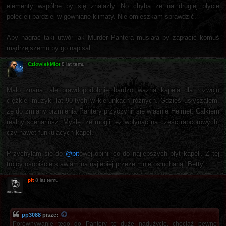
elementy wspólne by się znalazły. No chyba że na drugiej płycie
polecieli bardziej w gówniane klimaty. Nie omieszkam sprawdzić.
Aby nagrać taki utwór jak Murder Pantera musiała by zapłacić komuś
mądrzejszemu by go napisał.
CzłowiekMłot
8 lat temu
Mało znana, ale prawdopodobnie bardzo ważna kapela dla rozwoju
ciężkiej muzyki lat 90-tych w kierunkach różnych. Gdzieś usłyszałem,
że do zmiany brzmienia Pantery przyczynił się właśnie Helmet. Całkiem
realny scenariusz. Myślę, że mogli też wpłynąć na część rapcorowych,
czy nawet funkujących kapel.
Przychylam się do
@pit
owej opinii co do najlepszych płyt kapeli. Z tej
trójcy osobiście stawiam na najlepiej przeze mnie osłuchaną "Betty".
pit
8 lat temu
pp3088
pisze:
Porównywanie tego do Pantery to duże nadużycie, chociaż pewne