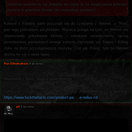
elementy wspólne by się znalazły. No chyba że na drugiej płycie polecieli
bardziej w gówniane klimaty. Nie omieszkam sprawdzić.
Kolesie z Pantery sami przyznali się do czerpania z Helmet, a "Rise"
jest tego jaskrawym przykładem. Różnica polega na tym, że Helmet nie
interesowały południowe klimaty i metalowe resentymenty, raczej
przeniesienie pierwotnych energii którymi zajmowali się Swans i Killing
Joke na dużo przystępniejszą muzykę. Coś jak Prong, tyle że Helmet
słucha mi się o wiele lepiej.
Pan Efilnikufesin
6 lat temu
'Meantime' i 'Betty' mają u mnie ołtarzyk.
Takie pitu, pitu znalazłem wczoraj:
https://www.fuckthefacts.com/product-pa ... e-redux-cd
pit
5 lat temu