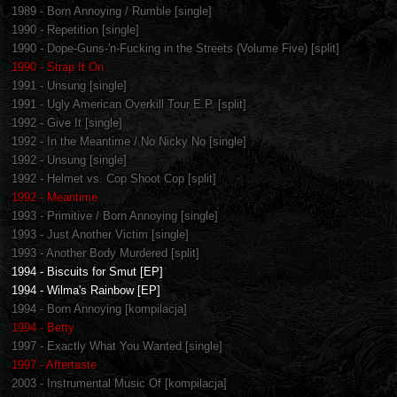
1989 - Born Annoying / Rumble [single]
1990 - Repetition [single]
1990 - Dope-Guns-'n-Fucking in the Streets (Volume Five) [split]
1990 - Strap It On
1991 - Unsung [single]
1991 - Ugly American Overkill Tour E.P. [split]
1992 - Give It [single]
1992 - In the Meantime / No Nicky No [single]
1992 - Unsung [single]
1992 - Helmet vs. Cop Shoot Cop [split]
1992 - Meantime
1993 - Primitive / Born Annoying [single]
1993 - Just Another Victim [single]
1993 - Another Body Murdered [split]
1994 - Biscuits for Smut [EP]
1994 - Wilma's Rainbow [EP]
1994 - Born Annoying [kompilacja]
1994 - Betty
1997 - Exactly What You Wanted [single]
1997 - Aftertaste
2003 - Instrumental Music Of [kompilacja]