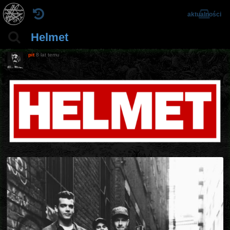
aktualności
Helmet
pit
8 lat temu