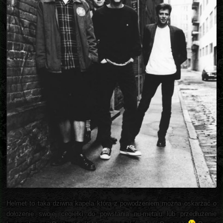
Helmet to taka dziwna kapela którą z powodzeniem można oskarżać o
dołożenie swojej cegiełki do powstania nu-metalu lub przedłużenie