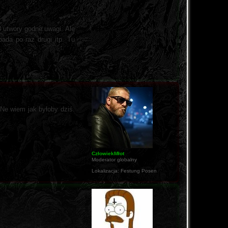
3 utwory godne uwagi. Ale
ada po raz drugi itp. Tu
 Ne wiem jak byłoby dziś.
CzłowiekMłot
Moderator globalny
Lokalizacja:
Festung Posen