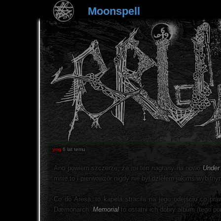
Moonspell
yog
6 lat temu
Ano powiem szczerze, że mi ten nagrany na nowo
Under
mnie to i pierwowzór nigdy nie był dziełem jakimś wybitny
Co do Aresa, to kapela straciła na jego odejściu co pra
Dæmonarch.
Memorial
to ostatni ich dobry album (tego po