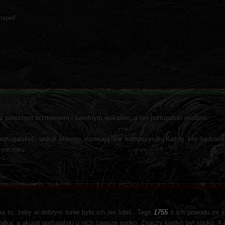
spell.
 z potężnym brzmieniem i świetnym wokalem, a ten portugalski miodzio.
portugalsku), wokół którego rozwijają się kompozycje. Każdy kto będzie
-ym roku.
a to, żeby w dobrym tonie było ich nie lubić. Tego
1755
z ich powodu mi si
łka, a akurat portugalski u nich zawsze spoko. Znaczy kiedyś był spoko. A 