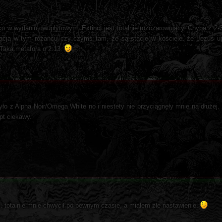
ko w wydaniu dwupłytowym. Extinct jest totalnie rozczarowujący. Chyba z 2-
tacja w tym różańcu czy czymś tam, że są stacje w kościele. że Jezus up
. Taka metafora o 2:13.
yło z Alpha Noir/Omega White no i niestety nie przyciągnęły mnie na dłużej.
pt ciekawy.
 totalnie mnie chwycił po pewnym czasie, a miałem złe nastawienie.