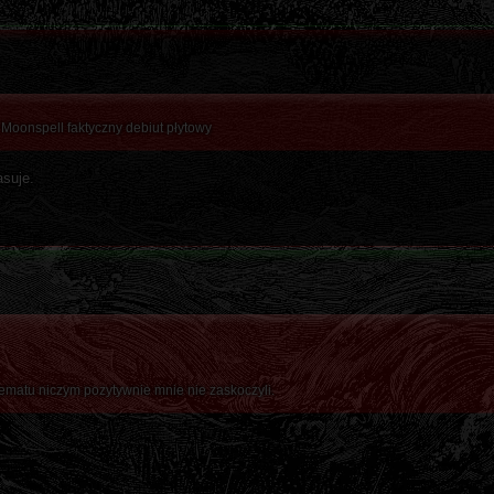
Moonspell faktyczny debiut płytowy
asuje.
ematu niczym pozytywnie mnie nie zaskoczyli.