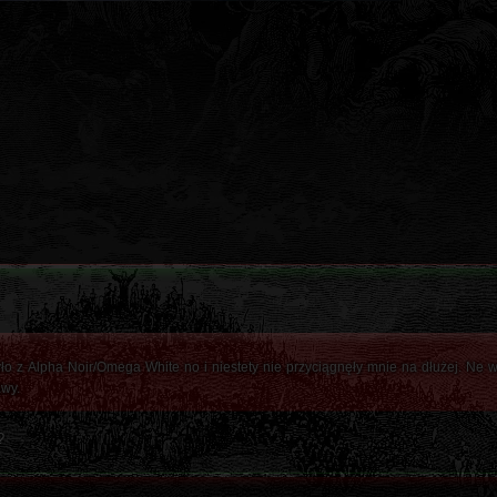
ło z Alpha Noir/Omega White no i niestety nie przyciągnęły mnie na dłużej. Ne w
awy.
?