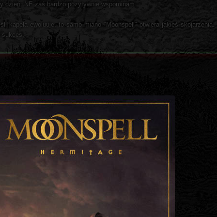
żdy dzień. NE zaś bardzo pozytywnie wspominam.
śli kapela ewoluuje, to samo miano "Moonspell" otwiera jakieś skojarzenia. 
i sukces.