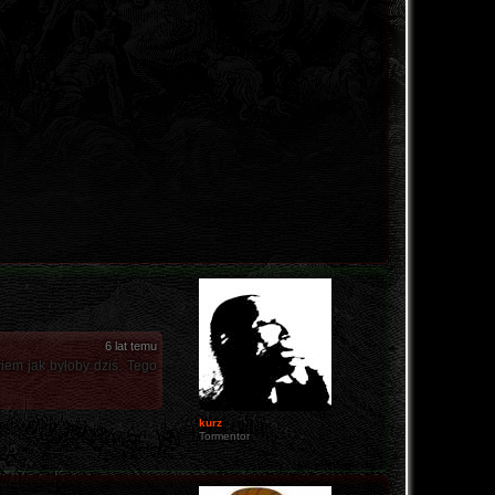
6 lat temu
iem jak byłoby dziś. Tego
kurz
Tormentor