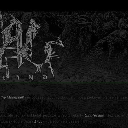
 the Moonspell
nie podszedł zbytnio do gustu, poza pięknym brzmieniem nic 
m.
wda, ale jednak uskładali jeszcze w '98 zajebisty
Sin/Pecado
i też zacny
rtugalskiego z datą -
1755
? - całego nie słyszałem).