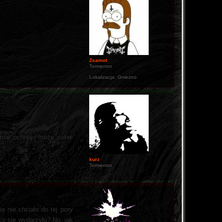
Zsamot
Tormentor
Lokalizacja:
Gniezno
 miał ochotę, może sobie
kurz
Tormentor
ę nie chciało do tej pory
co się wydarzyło? No, jak