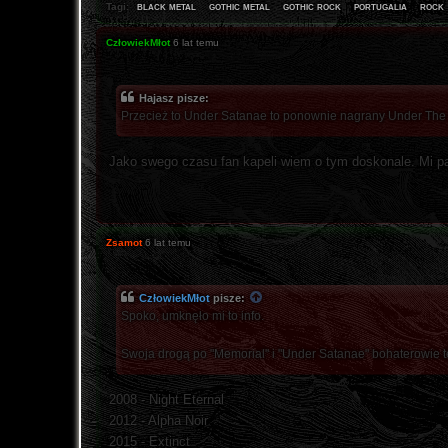
black metal
gothic metal
gothic rock
portugalia
rock
Tagi:
CzłowiekMłot
6 lat temu
Hajasz pisze:
Przecież to Under Satanae to ponownie nagrany Under The 
Jako swego czasu fan kapeli wiem o tym doskonale. Mi p
Zsamot
6 lat temu
CzłowiekMłot
pisze:
Spoko, umknęło mi to info.
Swoja drogą po "Memorial" i "Under Satanae" bohaterowie t
2008 - Night Eternal
2012 - Alpha Noir
2015 - Extinct