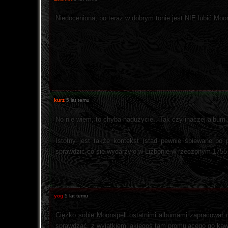
Niedoceniona, bo teraz w dobrym tonie jest NIE lubić Moon
kurz
5 lat temu
No nie wiem, to chyba nadużycie.. Tak czy inaczej album
Istotny jest także kontekst (stąd pewnie śpiewane po 
sprawdzić co się wydarzyło w Lizbonie w rzeczonym 1755
yog
5 lat temu
Ciężko sobie Moonspell ostatnimi albumami zapracował n
sprawdzać, z wyjątkiem jakiegoś tam promującego go kawa