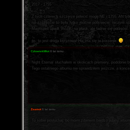
2017 - 1755
Z tych czterech szczerze polecić mogę NE i 1755. AN tyl
na szczęście to było tylko mocne potkniecie, niczym s
Moonspell upadł, może i na płask, ale ładnie się podniósł
ps. to jest droga krzyżowa! Ha, ma się te korzenie.
CzłowiekMłot
6 lat temu
Night Eternal słuchałem w okolicach premiery, podobnie b
Tego ostatniego albumu nie sprawdziłem jeszcze, a konce
Zsamot
6 lat temu
To sobie posłuchaj, bo moim zdaniem bardzo udany album.