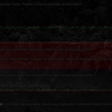
raszliwe chyba. Pewnie ich bozia pokarała za kolonializm.
potężnym brzmieniem i świetnym wokalem, a ten portugalski miodzio.
galsku), wokół którego rozwijają się kompozycje. Każdy kto będzie miał ochotę, m
etal z kobieciną która śpiewa w stylu fado, wyjątkowa mieszanka.
 Night Eternal dość okrutne gunwo.
te
to już była napompowana, plastikowa chujnia dla czytelników Metal Hamm