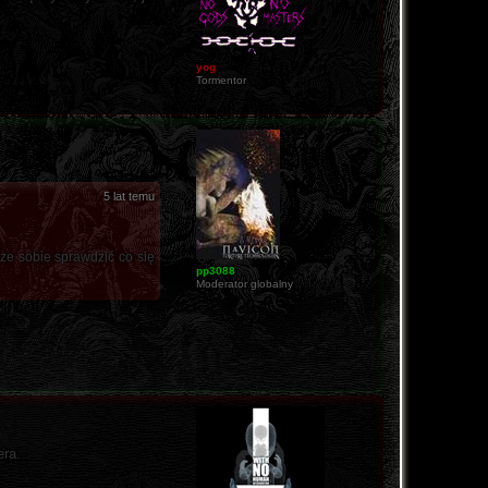
yog
Tormentor
5 lat temu
oże sobie sprawdzić co się
pp3088
Moderator globalny
era.