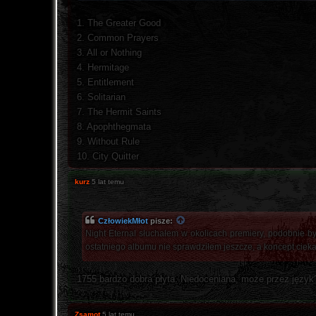
1. The Greater Good
2. Common Prayers
3. All or Nothing
4. Hermitage
5. Entitlement
6. Solitarian
7. The Hermit Saints
8. Apophthegmata
9. Without Rule
10. City Quitter
kurz
5 lat temu
CzłowiekMłot
pisze:
Night Eternal słuchałem w okolicach premiery, podobnie by
ostatniego albumu nie sprawdziłem jeszcze, a koncept ciek
1755 bardzo dobra płyta. Niedoceniana, może przez język
Zsamot
5 lat temu