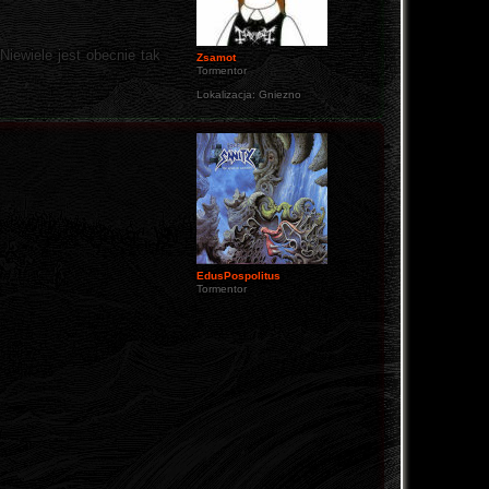
Niewiele jest obecnie tak
Zsamot
Tormentor
Lokalizacja:
Gniezno
EdusPospolitus
Tormentor