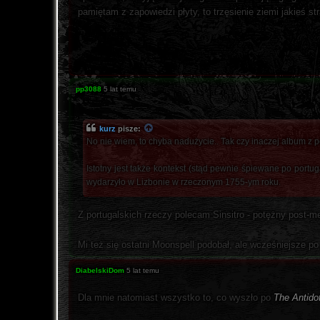
pamiętam z zapowiedzi płyty, to trzęsienie ziemi jakieś st
pp3088
5 lat temu
kurz
pisze:
No nie wiem, to chyba nadużycie.. Tak czy inaczej album z 
Istotny jest także kontekst (stąd pewnie śpiewane po portu
wydarzyło w Lizbonie w rzeczonym 1755-ym roku.
Z portugalskich rzeczy polecam Sinsitro - potężny post-m
Mi też się ostatni Moonspell podobał, ale wcześniejsze po
DiabelskiDom
5 lat temu
Dla mnie natomiast wszystko to, co wyszło po
The Antido