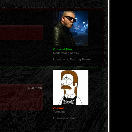
CzłowiekMłot
Moderator globalny
Lokalizacja:
Festung Posen
6 lat temu
Zsamot
Tormentor
Lokalizacja:
Gniezno