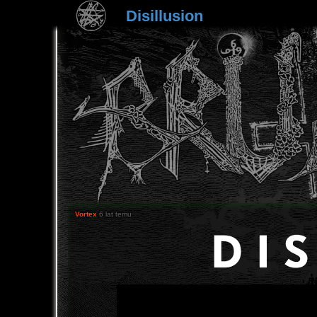
Disillusion
Vortex
6 lat temu