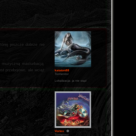
órej jeszcze dobrze nie
 z muzyczną masturbacją.
est przebojowo, ale wciąż
kataton88
Tormentor
Lokalizacja:
ja nie stąd
Vortex
Tormentor