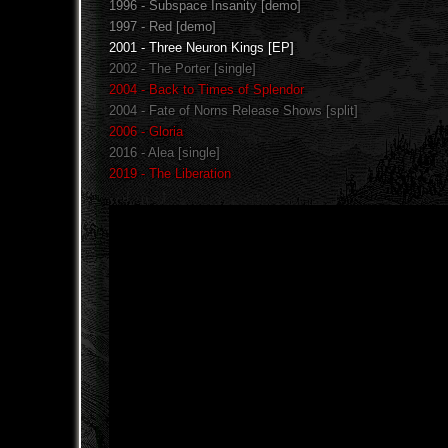
1996 - Subspace Insanity [demo]
1997 - Red [demo]
2001 - Three Neuron Kings [EP]
2002 - The Porter [single]
2004 - Back to Times of Splendor
2004 - Fate of Norns Release Shows [split]
2006 - Gloria
2016 - Alea [single]
2019 - The Liberation