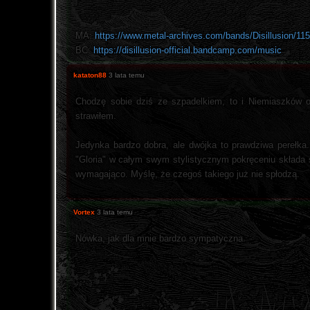
MA:
https://www.metal-archives.com/bands/Disillusion/11
BC:
https://disillusion-official.bandcamp.com/music
kataton88
3 lata temu
Chodzę sobie dziś ze szpadelkiem, to i Niemiaszków o
strawiłem.
Jedynka bardzo dobra, ale dwójka to prawdziwa perełka
"Gloria" w całym swym stylistycznym pokręceniu składa si
wymagająco. Myślę, że czegoś takiego już nie spłodzą.
Vortex
3 lata temu
Nówka, jak dla mnie bardzo sympatyczna.