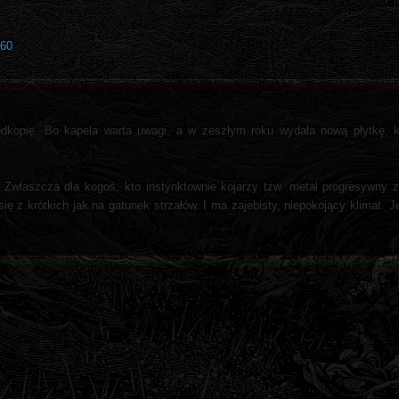
560
dkopię. Bo kapela warta uwagi, a w zeszłym roku wydała nową płytkę, kt
. Zwłaszcza dla kogoś, kto instynktownie kojarzy tzw. metal progresywny
ę z krótkich jak na gatunek strzałów. I ma zajebisty, niepokojący klimat. J