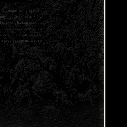
jny zespół, który uprawia
dy'iego Schmidt'a, który
ddać swoją tożsamość. Ja
ch losy, szczerze więc za
zie byłem miło zaskoczony
ym progresywnym, ale nie