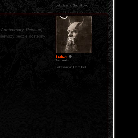
Lokalizacja:
Strzałkowo
 Anniversary Reissue)"
.
pierwszy będzie dostępny
Szajtan
Tormentor
Lokalizacja:
From Hell