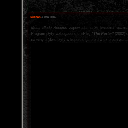
Szajtan
2 lata temu
Metal Blade Records
zapowiada na 26 kwietnia roczni
Program płyty wzbogacono o EP'kę
"The Porter"
(2002) o
na winylu (dwie płyty w kopercie gatefold w czterech wari