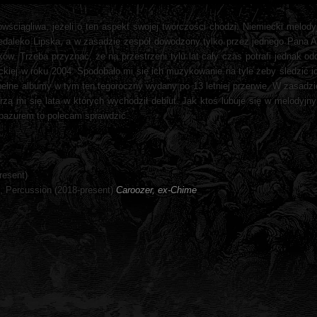
owściągliwa, jeżeli o ten aspekt swojej twórczości chodzi. Niemiecki melody
edaleko Lipska, a w zasadzie zespół dowodzony tylko przez jednego Pana An
w. Trzeba przyznać, że na przestrzeni tylu lat cały czas potrafi jednak o
ckiej w roku 2004. Spodobało mi się ich muzykowanie na tyle żeby śledzić i
 pełne albumy w tym ten tegoroczny wydany po 13 letniej przerwie. W zasad
zą mi się lata w których wychodził debiut. Jak ktoś lubuje się w melodyjn
 pazurem to polecam sprawdzić.
resent)
), Percussion (2018-present)
Caroozer, ex-Chime