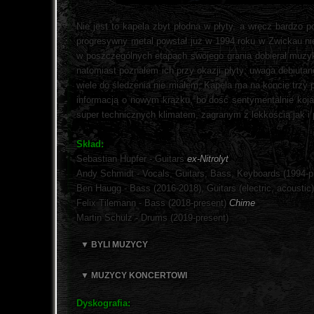
Nie jest to kapela zbyt płodna w płyty, a wręcz bardzo p
progresywny metal powstał już w 1994 roku w Zwickau ni
w poszczególnych etapach swojego grania dobierał muzykó
natomiast poznałem ich przy okazji płyty; uwaga debiutan
wiele do śledzenia nie miałem. Kapela ma na koncie trzy
informacją o nowym krążku, bo dość sentymentalnie kojar
super technicznych klimatem, zagranym z lekkością jak i
Skład:
Sebastian Hupfer - Guitars
ex-Nitrolyt
Andy Schmidt - Vocals, Guitars, Bass, Keyboards (1994-p
Ben Haugg - Bass (2016-2018), Guitars (electric, acoustic
Felix Tilemann - Bass (2018-present)
Chime
Martin Schulz - Drums (2019-present)
▼ BYLI MUZYCY
▼ MUZYCY KONCERTOWI
Dyskografia: