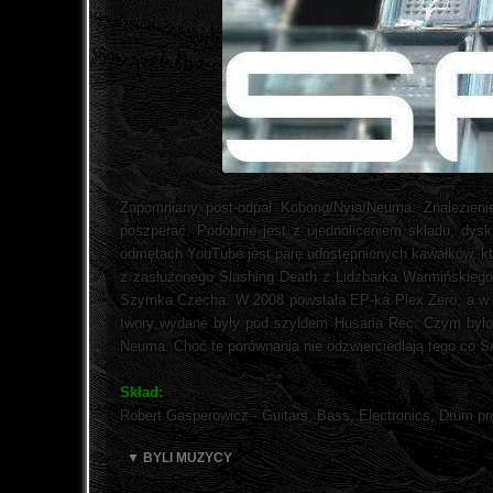
Zapomniany post-odpał Kobong/Nyia/Neuma. Znalezienie
poszperać. Podobnie jest z ujednoliceniem składu, dysk
odmętach YouTube jest parę udostępnionych kawałków, któ
z zasłużonego Slashing Death z Lidzbarka Warmińskiego.
Szymka Czecha. W 2008 powstała EP-ka Plex Zero, a w 20
twory wydane były pod szyldem Husaria Rec. Czym był
Neuma. Choć te porównania nie odzwierciedlają tego co
Skład:
Robert Gasperowicz - Guitars, Bass, Electronics, Drum p
▼ BYLI MUZYCY