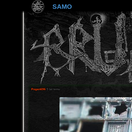
SAMO
Pogan696
5 lat temu