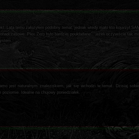
jekt. Lata temu założyłem podobny temat, jednak wtedy mało kto kojarzył S
n. ponadczasowe. Plex Zero było bardziej poukładane... jeżeli oczywiście ta
system.
mo jest naturalnym znaleziskiem, jak się wchodzi w temat. Dzisiaj sobi
 poziomie. Idealne na chujowy poniedziałek.