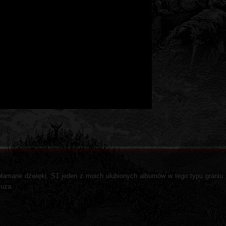
ołamane dźwięki. S1 jeden z moich ulubionych albumów w tego typu graniu.
muza.