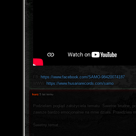
FB:
https://www.facebook.com/SAMO-98420074187
WWW:
https://www.husariarecords.com/samo
kurz
5 lat temu
Podzielam pogląd założyciela tematu. Świetne brudne, p
zawsze bardzo emocjonalnie na mnie działa. Prawdziwa 
Świetny temat.