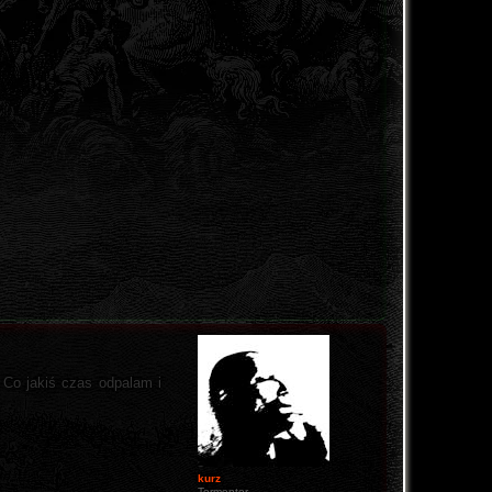
 Co jakiś czas odpalam i
kurz
Tormentor