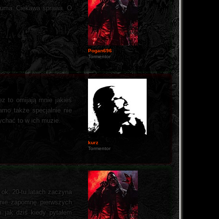
Neuma. Ciekawa sprawa. O
Pogan696
Tormentor
z to omijają mnie jakieś
amo także specjalnie nie
ychać to w ich muzie.
kurz
Tormentor
 ok. 20-tu latach zaczyna
y nie zapomnę pierwszych
 jak dziś kiedy pytałem