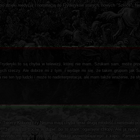
nio dzięki reedycją i nominacją do Fryderyków starych, nowych "Szkice", 
 Fryderyki to są chyba w telewizji, której nie mam. Szukam sam, może prze
ych rzeczy. Ale dobrze mi z tym, i wydaje mi się, że takim grupom jak S
nie ten typ ludzki i może to nadinterpretacja, ale mam także wrażenie, że sł
ywy. Twórcy Kobong czy Neuma mają chyba teraz drugą młodość i nieśmiało po
y), że mają to trochę w dupie, bo to stare, ogarnięte chłopy. Ale ja nigd
orzyło mi łeb na coś, co z Polski i wypierdalającego z kapci. Pamiętam