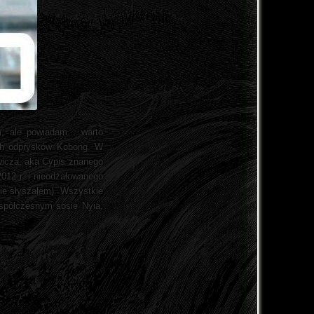
, ale powiadam... warto
kich odprysków Kobong. W
owicza, aka Cypis znanego
012 r. i nieodżałowanego
ie słyszałem). Wszystkie
spółczesnym sosie Nyia,