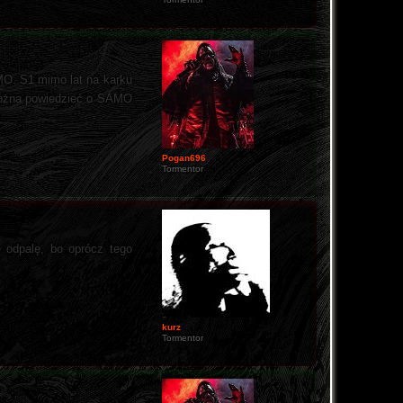
AMO. S1 mimo lat na karku
k można powiedzieć o SAMO
Pogan696
Tormentor
e odpalę, bo oprócz tego
kurz
Tormentor