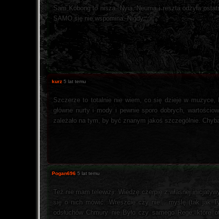
Sam Kobong to nisza. Nyia, Neuma i reszta odżyła ostat
SAMO się nie wspomina. Nigdy.
kurz
5 lat temu
Szczerze to totalnie nie wiem, co się dzieje w muzyce,
główne nurty i mody i pewnie sporo dobrych, wartościow
zależało na tym, by być znanym jakoś szczególnie. Chyba 
Pogan696
5 lat temu
Też nie mam telewizji. Wiedzę czerpię z własnej inicjat
się o nich mówić. Wreszcie czy nie... myślę (tak jak T
odsłuchów Chmury nie Było czy samego Rege, które otw