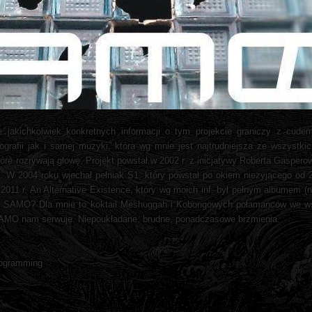
 jakichkolwiek konkretnych informacji o tym projekcie graniczy z cudem
ografii jak i samej muzyki, która wg mnie jest najtrudniejsza ze wszyst
re rozrywają głowę. Projekt powstał w 2002 r. z inicjatywy Roberta Gasper
 W 2004 roku wjechał pełniak S1, który powstał po okiem nieżyjącego od 2
11 r. An Alternative Existence, który wg moich inf. był pełnym albumem (n
o SAMO? Dla mnie to koktail Meshuggah i Kobongowych połamańców we w
 SAMO nam serwuje. Niepoukładane, brudne, ponadczasowe brzmienia.
rogramming