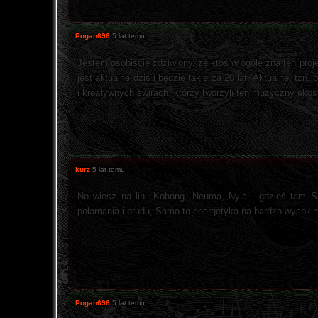
Pogan696
5 lat temu
Jestem osobiście zdziwiony, że ktoś w ogóle zna ten pro
jest aktualne dziś i będzie takie za 20 lat. Aktualne, tz
i kreatywnych świrach, którzy tworzyli ten muzyczny eko
kurz
5 lat temu
No wiesz na linii Kobong, Neuma, Nyia - gdzieś tam Sa
połamania i brudu, Samo to energetyka na bardzo wysokim
Pogan696
5 lat temu