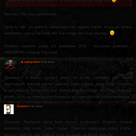
Właśnie sobie przypomniałem, że moje recenzje też szlag trafił
Niestety. Ale chuj sentymenty.
Ujmę to tak, za jednym zamachem nie ogarnę kapeli, którą po prostu
uwielbiam i poza Far From the Sun mogę non stop słuchać.
Ostatnio kupiłem sobie ich podwójne DVD - szczerze polecam -
AMORPHIS Forging The Land.
dj zakrystian
9 lat temu
Opowieści z krainy tysiąca jezior to ścisła czołówka płyt death
doomowych, kamień milowy gatunku. Dwie kolejne, czyli Elegy i Tounela
to już odejście w kierunku tzw. metalu klimatycznego. Na Elegy mało już
growlu za to są rewelacyjne kompozycje i specyficzna fińska melodyka.
Zsamot
9 lat temu
Owszem. Następna płyta była mocno zniżkująca. Dopiero zmiana
wokalisty dała nowy "pałer" kapeli. Obecnie nagrywają dobre krążki,
lepsze i słabsze, ale zawsze mnie wciągają na długie godziny.