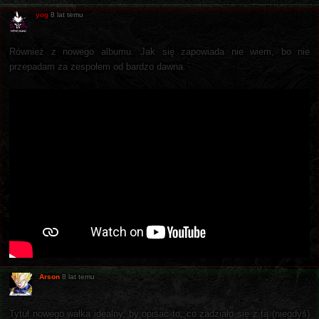
yog
8 lat temu
Również z nowego albumu. Jak się zapowiada nie wiem, bo nie
przepadam za zespołem od bardzo dawna.
Arson
8 lat temu
Tytuł nowego wałka idealny, by opisać to, co zadziało się z tą (niegdyś)