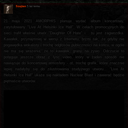
Szajtan
5 lat temu
21 maja 2021 AMORPHIS planuje wydać album koncertowy,
zatytułowany "Live At Helsinki Ice Hall". W celach promocyjnych do
sieci trafił właśnie utwór "Daughter Of Hate" i... tu jest zagwozdka.
Kawałek, przynajmniej w wersji z Internetu, brzmi tak, że gdyby nie
pogawędka wokalisty i trochę odgłosów publiczności na końcu, w ogóle
nie ma się wrażenia, że to kawałek, grany na żywo. Odczucie to
potęguje jeszcze obraz z lyric video, który w żaden sposób nie
nawiązuje do koncertowej atmosfery - ot, trochę grafik, które znacznie
lepiej nadałyby się do zilustrowania studyjnego utworu... "Live At
Helsinki Ice Hall" ukaże się nakładem Nuclear Blast i zawierać będzie
piętnaście utworów.