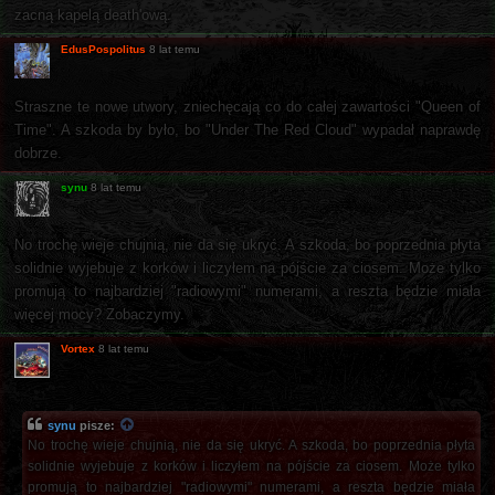
zacną kapelą death'ową.
EdusPospolitus
8 lat temu
Straszne te nowe utwory, zniechęcają co do całej zawartości "Queen of
Time". A szkoda by było, bo "Under The Red Cloud" wypadał naprawdę
dobrze.
synu
8 lat temu
No trochę wieje chujnią, nie da się ukryć. A szkoda, bo poprzednia płyta
solidnie wyjebuje z korków i liczyłem na pójście za ciosem. Może tylko
promują to najbardziej "radiowymi" numerami, a reszta będzie miała
więcej mocy? Zobaczymy.
Vortex
8 lat temu
synu
pisze:
No trochę wieje chujnią, nie da się ukryć. A szkoda, bo poprzednia płyta
solidnie wyjebuje z korków i liczyłem na pójście za ciosem. Może tylko
promują to najbardziej "radiowymi" numerami, a reszta będzie miała