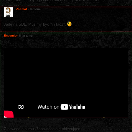
Zsamot
9 lat temu
Jadę na SDL. Musimy być "in tacz".
Endymion
8 lat temu
Z nowego albumu. Zapowiada się obiecująco.