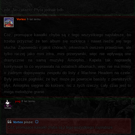
edit: No i wlazło. Płyta jednak bdb.
Vortex
8 lat temu
Cóż, promujące kawałki chyba są z tego wszystkiego najsłabsze, bo
trzeba przyznać że ten album się rozkręca i nawet nieźle się tego
słucha. Zapowiedzi o jakiś chórach, orkiestrach owszem prawdziwe, ale
tylko raczej jako mini intra, mini przerywniki, więc nie wpływają one
drastycznie na samą muzykę Amorphis. Kapela tak naprawdę
kontynuuje to co wyprawiała na ostatnich albumach, więc nie ma mowy
o żadnym dopisywaniu zespołu do listy z Machine Headem na czele.
Były jeszcze pogłoski, że być może po powrocie basisty z pierwszych
płyt, Amorphis sięgnie do korzeni; nic z tych rzeczy, cały czas jest to
mega melodyjne granie.
yog
8 lat temu
Vortex
pisze:
Cóż, promujące kawałki chyba są z tego wszystkiego najsłabsze