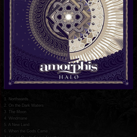
1. Northwards
2. On the Dark Waters
3. The Moon
4. Windmane
5. A New Land
6. When the Gods Came