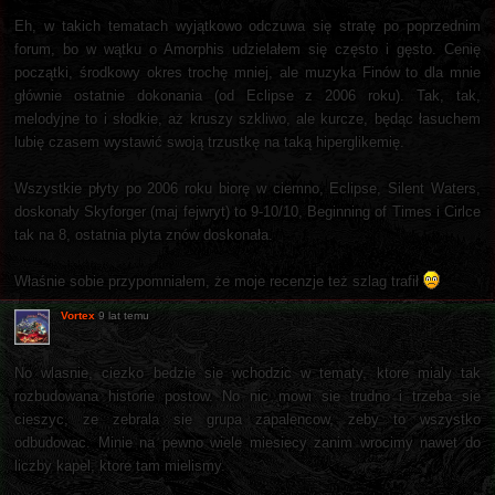
Eh, w takich tematach wyjątkowo odczuwa się stratę po poprzednim
forum, bo w wątku o Amorphis udzielałem się często i gęsto. Cenię
początki, środkowy okres trochę mniej, ale muzyka Finów to dla mnie
głównie ostatnie dokonania (od Eclipse z 2006 roku). Tak, tak,
melodyjne to i słodkie, aż kruszy szkliwo, ale kurcze, będąc łasuchem
lubię czasem wystawić swoją trzustkę na taką hiperglikemię.
Wszystkie płyty po 2006 roku biorę w ciemno, Eclipse, Silent Waters,
doskonały Skyforger (maj fejwryt) to 9-10/10, Beginning of Times i Cirlce
tak na 8, ostatnia plyta znów doskonała.
Właśnie sobie przypomniałem, że moje recenzje też szlag trafił
Vortex
9 lat temu
No wlasnie, ciezko bedzie sie wchodzic w tematy, ktore mialy tak
rozbudowana historie postow. No nic mowi sie trudno i trzeba sie
cieszyc, ze zebrala sie grupa zapalencow, zeby to wszystko
odbudowac. Minie na pewno wiele miesiecy zanim wrocimy nawet do
liczby kapel, ktore tam mielismy.