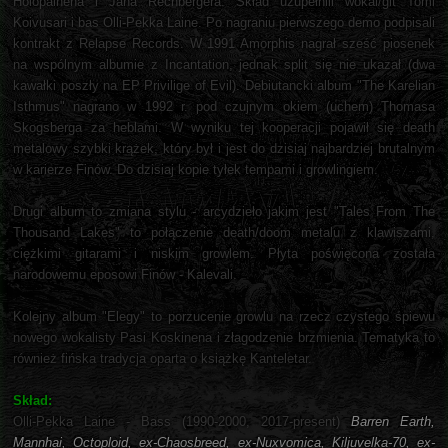
Holopainena i Jana Rechbergera. Skład uzupełnili wokal/git Tomi
Koivusari i bas Olli-Pekka Laine. Po nagraniu pierwszego demo podpisali
kontrakt z Relapse Records. W 1991 Amorphis nagrał sześć piosenek
na wspólnym albumie z Incantation, jednak split się nie ukazał (dwa
kawałki poszły na EP Privilige of Evil). Debiutancki album "The Karelian
Isthmus" nagrano w 1992 r. pod czujnym okiem (uchem) Thomasa
Skogsberga za heblami. W wyniku tej kooperacji pojawił się death
metalowy szybki krążek, który był i jest do dzisiaj najbardziej brutalnym
w karierze Finów. Do dzisiaj kopie tyłek tempami i growlingiem.
Drugi album to zmiana stylu - arcydzieło jakim jest "Tales From The
Thousand Lakes" to połączenie death/doom metalu z klawiszami,
ciężkimi gitarami i niskim growlem. Płyta poświęcona została
narodowemu eposowi Finów - Kalevali.
Kolejny album "Elegy" to porzucenie growlu na rzecz czystego śpiewu
nowego wokalisty Pasi Koskinena i złagodzenie brzmienia. Tematyka to
również fińska tradycja oparta o książkę Kanteletar.
Skład:
Olli-Pekka Laine - Bass (1990-2000, 2017-present)
Barren Earth,
Mannhai, Octoploid, ex-Chaosbreed, ex-Nuxvomica, Kiljuvelka-70, ex-