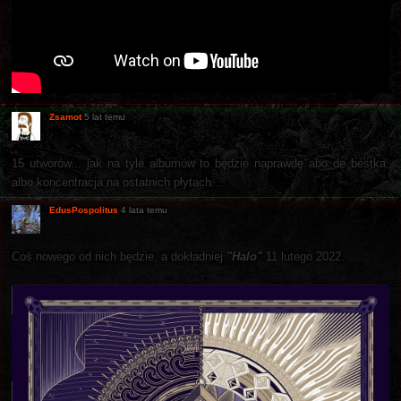
Zsamot
5 lat temu
15 utworów... jak na tyle albumów to będzie naprawdę abo de bestka,
albo koncentracja na ostatnich płytach...
EdusPospolitus
4 lata temu
Coś nowego od nich będzie, a dokładniej
"Halo"
11 lutego 2022.