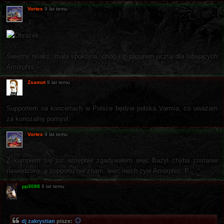
Vortex
9 lat temu
Świetny relaks, mała spokojna, choć i z pazurem uczta dla lubujących
Amorphis.
Zsamot
9 lat temu
Supportem na koncertach w Polsce będzie polska Varmia, co uważam
za kuriozalny pomysł.
Vortex
9 lat temu
Z kumplem się już wstępnie zgadywałem więc Bazyl chyba zostanie
nawiedzony, a supportu nie znam, więc niech żyje Amorphis ;P
pp3088
9 lat temu
dj zakrystian
pisze: