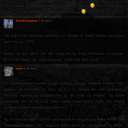
Tak to jakoś działa w Nuclear Blaście teraz często
Albo to my jacyś
dziwni, że nam gorsze kawałki bardziej pasują
EdusPospolitus
7 lat temu
Tak patrzę na metalowe archiwa a tu "Queen of Time" prawie wszystkie
recki ma po 100%.
Kurde nie jest jakoś źle, ale mogli trochę mniej słodzenia tu upchać.
Brzmi ten album jak lżejsza wersja "Under the Red Cloud".
mork
6 lat temu
Po przesłuchaniu rewelacyjnego debiutu zespołu Hallatar robiłem kilka
podejść do Amorphis, z racji, że tu i tu śpiewa ten sam wokalista.
Niestety najnowsze wydawnictwa są dla mnie za słodkie. Są dobre
momenty ale na dłuższą metę nawet kawa której nigdy nie słodzę
smakuje jakbym wsypał pół cukiernicy.
Aż tu kilka dni temu Spotify zaserwował mi propozycję
Tales From The
Thousand Lakes
z '94 i zdaje się trzeci dzień już jak wałkuje ten album.