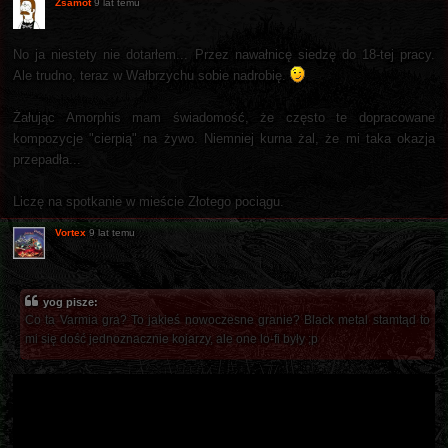
Zsamot
9 lat temu
No ja niestety nie dotarłem... Przez nawałnicę siedzę do 18-tej pracy.
Ale trudno, teraz w Wałbrzychu sobie nadrobię.
Żałując Amorphis mam świadomość, że często te dopracowane
kompozycje "cierpią" na żywo. Niemniej kurna żal, że mi taka okazja
przepadła...
Liczę na spotkanie w mieście Złotego pociągu.
Vortex
9 lat temu
yog pisze:
Co ta Varmia gra? To jakieś nowoczesne granie? Black metal stamtąd to
mi się dość jednoznacznie kojarzy, ale one lo-fi były ;p