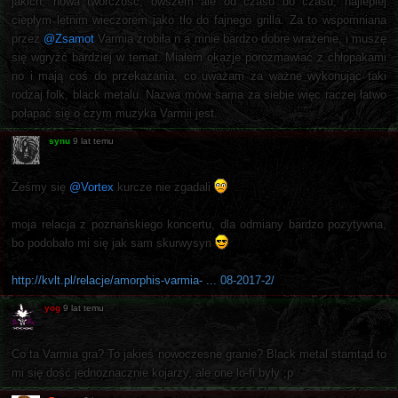
jakich, nowa twórczość, owszem ale od czasu do czasu, najlepiej
ciepłym letnim wieczorem jako tło do fajnego grilla. Za to wspomniana
przez
@Zsamot
Varmia zrobiła n a mnie bardzo dobre wrażenie, i muszę
się wgryźć bardziej w temat. Miałem okazje porozmawiać z chłopakami
no i mają coś do przekazania, co uważam za ważne wykonując taki
rodzaj folk, black metalu. Nazwa mówi sama za siebie więc raczej łatwo
połapać się o czym muzyka Varmii jest.
synu
9 lat temu
Żeśmy się
@Vortex
kurcze nie zgadali
moja relacja z poznańskiego koncertu, dla odmiany bardzo pozytywna,
bo podobało mi się jak sam skurwysyn
http://kvlt.pl/relacje/amorphis-varmia- ... 08-2017-2/
yog
9 lat temu
Co ta Varmia gra? To jakieś nowoczesne granie? Black metal stamtąd to
mi się dość jednoznacznie kojarzy, ale one lo-fi były ;p