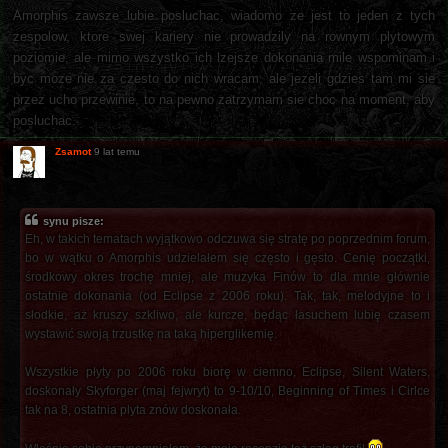
Amorphis zawsze lubie posluchac, wiadomo ze jest to jeden z tych
zespolow, ktore swej kariery nie prowadzily na rownym plytowym
poziomie, ale mimo wszystko ich lzejsze dokonania mile wspominam i
byc moze nie za czesto do nich wracam, ale jezeli gdzies tam mi sie
przez ucho przewinie, to na pewno zatrzymam sie choc na moment, aby
posluchac.
Zsamot
9 lat temu
synu pisze:
Eh, w takich tematach wyjątkowo odczuwa się stratę po poprzednim forum,
bo w wątku o Amorphis udzielałem się często i gęsto. Cenię początki,
środkowy okres trochę mniej, ale muzyka Finów to dla mnie głównie
ostatnie dokonania (od Eclipse z 2006 roku). Tak, tak, melodyjne to i
słodkie, aż kruszy szkliwo, ale kurcze, będąc łasuchem lubię czasem
wystawić swoją trzustkę na taką hiperglikemię.
Wszystkie płyty po 2006 roku biorę w ciemno, Eclipse, Silent Waters,
doskonały Skyforger (maj fejwryt) to 9-10/10, Beginning of Times i Cirlce
tak na 8, ostatnia plyta znów doskonała.