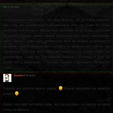
Lis
9 lat temu
Jestem totalnie mięsożerny, i nie lubię słodyczy, ale jak każdy organizm
tak i mój dla prawidłowego funkcjonowania musi od czasu do czasu
przemielić trochę cukru. Bardzo lubię Skyforger, bo to chyba szczytowe
osiągnięcie takiego grania. Idealne połączenie hard rocka, melodyjnego
death metalu i folku przy perfekcyjnej ręce do pisania przebojowych
piosenek. Idealna płyta na lato. Liczyłem że powtórzą ten sukces, ale
następczyni jest już dużo słabsza. Kolejnych już chyba nawet nie
sprawdzałem. Lubię też The Karelian Isthmus i Privilege of Evil, po
części też z sentymentu. I rockową Tuonela, z przebojem Divinity na
czele.
Zsamot
9 lat temu
Tuonela ma jeszcze lepsze utwory.
Krążek doceniłem po pewnym
czasie.
Debiut i początki też bardzo lubię, acz nie ukrywam, ze starczy mi takiej
muzy na debiucie.