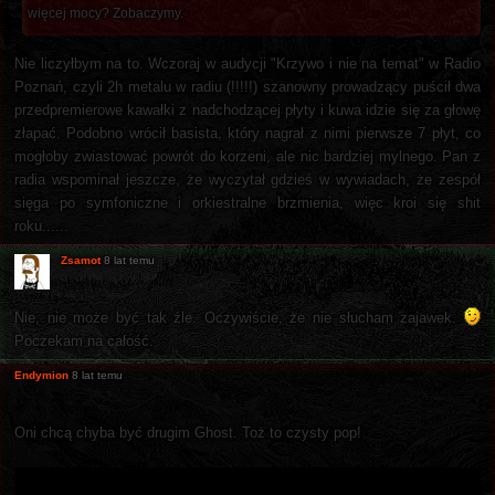
więcej mocy? Zobaczymy.
Nie liczyłbym na to. Wczoraj w audycji "Krzywo i nie na temat" w Radio
Poznań, czyli 2h metalu w radiu (!!!!!) szanowny prowadzący puścił dwa
przedpremierowe kawałki z nadchodzącej płyty i kuwa idzie się za głowę
złapać. Podobno wrócił basista, który nagrał z nimi pierwsze 7 płyt, co
mogłoby zwiastować powrót do korzeni, ale nic bardziej mylnego. Pan z
radia wspominał jeszcze, że wyczytał gdzieś w wywiadach, że zespół
sięga po symfoniczne i orkiestralne brzmienia, więc kroi się shit
roku......
Zsamot
8 lat temu
Nie, nie może być tak źle. Oczywiście, że nie słucham zajawek.
Poczekam na całość.
Endymion
8 lat temu
Oni chcą chyba być drugim Ghost. Toż to czysty pop!