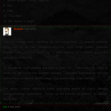
7. Seven Roads Come Together
8. War
9. Halo
10. The Wolf
11. My Name Is Night
Zsamot
4 lata temu
Jestem ciekaw, mam ogromny do nich sentyment. Co prawda ostatnie
płyty nie są aż tak charakterystyczne, bym mógł podać ulubione
kawałki, ale i muzyki teraz też o wiele więcej, to i ciężko wszystko
porządnie obsłuchać.
11 kawałków, czyli pewnie digi będzie mieć 13... i wszystko ok, tylko te
limity są tak sztucznie podbite cenowo... Okładka koszmarna, niczym
prezentacja programu graficznego, coś podobnego miał Samael...
Nie wiem, czemu odpuścili sobie porządne prace na rzecz takiego
hologramowego badziewia... Liczę na ich koncert w pobliżu, bo dawno
nie byłem.
Lis
4 lata temu