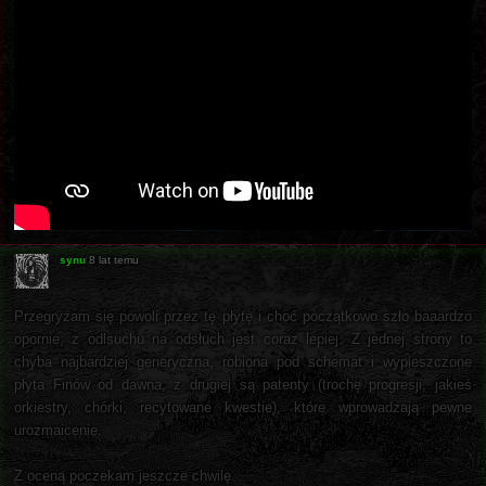
synu
8 lat temu
Przegryzam się powoli przez tę płytę i choć początkowo szło baaardzo
opornie, z odlsuchu na odsłuch jest coraz lepiej. Z jednej strony to
chyba najbardziej generyczna, robiona pod schemat i wypieszczone
płyta Finów od dawna, z drugiej są patenty (trochę progresji, jakieś
orkiestry, chórki, recytowane kwestie), które wprowadzają pewne
urozmaicenie.
Z oceną poczekam jeszcze chwilę.