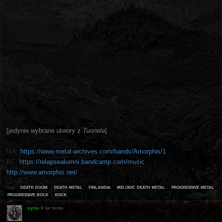
[jedynie wybrane utwory z
Tuonela
]
MA:
https://www.metal-archives.com/bands/Amorphis/1
BC:
https://relapsealumni.bandcamp.com/music
http://www.amorphis.net/
death doom
death metal
finlandia
melodic death metal
progressive metal
Tagi:
progressive rock
rock
synu
9 lat temu