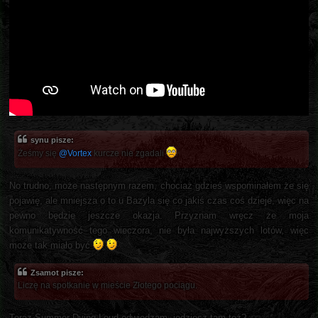
synu pisze:
Żeśmy się
@Vortex
kurcze nie zgadali
No trudno, może następnym razem, chociaż gdzieś wspominałem że się
pojawię, ale mniejsza o to u Bazyla się co jakiś czas coś dzieje, więc na
pewno będzie jeszcze okazja. Przyznam wręcz że moja
komunikatywność tego wieczora, nie była najwyższych lotów, więc
może tak miało być
Zsamot pisze:
Liczę na spotkanie w mieście Złotego pociągu.
Teraz Summer Dying Loud odwiedzam, jedziesz tam też?