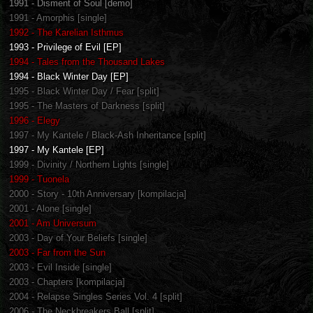
1991 - Disment of Soul [demo]
1991 - Amorphis [single]
1992 - The Karelian Isthmus
1993 - Privilege of Evil [EP]
1994 - Tales from the Thousand Lakes
1994 - Black Winter Day [EP]
1995 - Black Winter Day / Fear [split]
1995 - The Masters of Darkness [split]
1996 - Elegy
1997 - My Kantele / Black-Ash Inheritance [split]
1997 - My Kantele [EP]
1999 - Divinity / Northern Lights [single]
1999 - Tuonela
2000 - Story - 10th Anniversary [kompilacja]
2001 - Alone [single]
2001 - Am Universum
2003 - Day of Your Beliefs [single]
2003 - Far from the Sun
2003 - Evil Inside [single]
2003 - Chapters [kompilacja]
2004 - Relapse Singles Series Vol. 4 [split]
2006 - The Neckbreakers Ball [split]