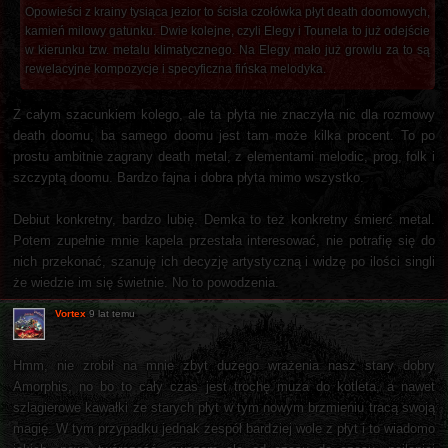
Opowieści z krainy tysiąca jezior to ścisła czołówka płyt death doomowych,
kamień milowy gatunku. Dwie kolejne, czyli Elegy i Tounela to już odejście
w kierunku tzw. metalu klimatycznego. Na Elegy mało już growlu za to są
rewelacyjne kompozycje i specyficzna fińska melodyka.
Z całym szacunkiem kolego, ale ta płyta nie znaczyła nic dla rozmowy
death doomu, ba samego doomu jest tam może kilka procent. To po
prostu ambitnie zagrany death metal, z elementami melodic, prog, folk i
szczyptą doomu. Bardzo fajna i dobra płyta mimo wszystko.
Debiut konkretny, bardzo lubię. Demka to też konkretny śmierć metal.
Potem zupełnie mnie kapela przestała interesować, nie potrafię się do
nich przekonać, szanuję ich decyzję artystyczną i widzę po ilości singli
że wiedzie im się świetnie. No to powodzenia.
Vortex
9 lat temu
Hmm, nie zrobił na mnie zbyt dużego wrażenia nasz stary dobry
Amorphis, no bo to cały czas jest trochę muza do kotleta, a nawet
szlagierowe kawałki ze starych płyt w tym nowym brzmieniu tracą swoją
magię. W tym przypadku jednak zespół bardziej wole z płyt i to wiadomo