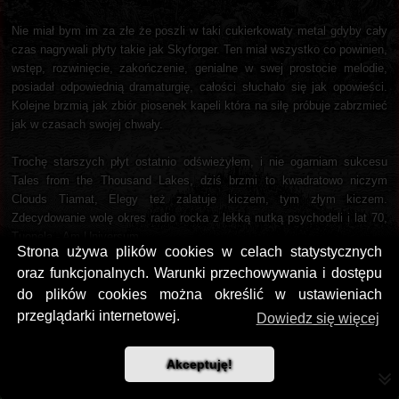
Nie miał bym im za złe że poszli w taki cukierkowaty metal gdyby cały
czas nagrywali płyty takie jak Skyforger. Ten miał wszystko co powinien,
wstęp, rozwinięcie, zakończenie, genialne w swej prostocie melodie,
posiadał odpowiednią dramaturgię, całości słuchało się jak opowieści.
Kolejne brzmią jak zbiór piosenek kapeli która na siłę próbuje zabrzmieć
jak w czasach swojej chwały.
Trochę starszych płyt ostatnio odświeżyłem, i nie ogarniam sukcesu
Tales from the Thousand Lakes, dziś brzmi to kwadratowo niczym
Clouds Tiamat, Elegy też zalatuje kiczem, tym złym kiczem.
Zdecydowanie wolę okres radio rocka z lekką nutką psychodeli i lat 70,
Tuonela - Am Universum.
Strona używa plików cookies w celach statystycznych
DiabelskiDom
4 lata temu
oraz funkcjonalnych. Warunki przechowywania i dostępu
do plików cookies można określić w ustawieniach
przeglądarki internetowej.
Dowiedz się więcej
PanLisek
pisze:
Trochę starszych płyt ostatnio odświeżyłem, i nie ogarniam sukcesu Tales
from the Thousand Lakes, dziś brzmi to kwadratowo niczym Clouds
Akceptuję!
Tiamat, Elegy też zalatuje kiczem, tym złym kiczem. Zdecydowanie wolę
okres radio rocka z lekką nutką psychodeli i lat 70, Tuonela - Am