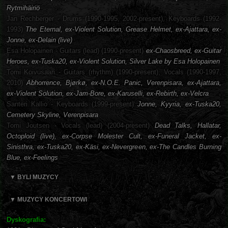
Rytmihäiriö
Jan Rechberger - Drums (1990-1995, 2002-present), Keyboards (1992-
1993)
The Eternal, ex-Violent Solution, Grease Helmet, ex-Ajattara, ex-
Jonne, ex-Delain (live)
Esa Holopainen - Guitars (lead) (1990-present)
ex-Chaosbreed, ex-Guitar
Heroes, ex-Tuska20, ex-Violent Solution, Silver Lake by Esa Holopainen
Tomi Koivusaari - Guitars (rhythm) (1990-present), Vocals (1990-1997,
2010)
Abhorrence, Bjørkø, ex-N.O.E. Panic, Verenpisara, ex-Ajattara,
ex-Violent Solution, ex-Jam-Bore, ex-Karuselli, ex-Rebirth, ex-Velcra
Santeri Kallio - Keyboards (1999-present)
Jonne, Kyyria, ex-Tuska20,
Cemetery Skyline, Verenpisara
Tomi Joutsen - Vocals (lead) (2004-present)
Dead Talks, Hallatar,
Octoploid (live), ex-Corpse Molester Cult, ex-Funeral Jacket, ex-
Sinisthra, ex-Tuska20, ex-Käsi, ex-Nevergreen, ex-The Candles Burning
Blue, ex-Feelings
▼ BYLI MUZYCY
▼ MUZYCY KONCERTOWI
Dyskografia: