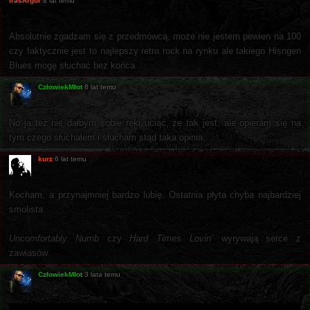
IrasArgor
8 lat temu
Absolutnie zgadzam się z przedmówcą, może nie jestem pewien na 100
czy faktycznie jest to najlepszy retro rock na rynku ale takiego Hisngen
Blues mogę słuchać bez końca.
CzłowiekMłot
8 lat temu
No ja też nie dałbym sobie ręki uciąć, że tak jest, ale opieram się na
tym czego słuchałem i słucham stąd taka opinia.
kurz
6 lat temu
Kocham, a przynajmniej bardzo lubię. Ostatnia płyta chyba najbardziej
smolista.
Uncomfortably Numb
czy
Hard Times Lovin’
wyrywają serce z
zawiasów.
CzłowiekMłot
3 lata temu