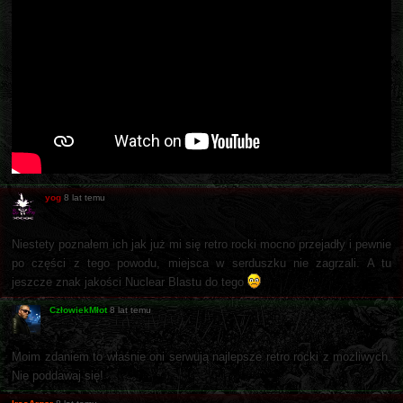
yog
8 lat temu
Niestety poznałem ich jak już mi się retro rocki mocno przejadły i pewnie
po części z tego powodu, miejsca w serduszku nie zagrzali. A tu
jeszcze znak jakości Nuclear Blastu do tego
CzłowiekMłot
8 lat temu
Moim zdaniem to właśnie oni serwują najlepsze retro rocki z możliwych.
Nie poddawaj się!