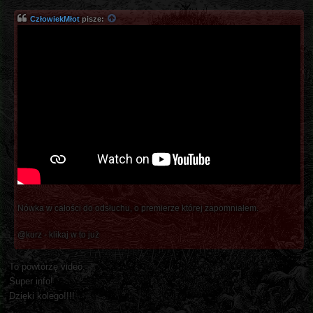
CzłowiekMłot
pisze:
Nówka w całości do odsłuchu, o premierze której zapomniałem.
@kurz - klikaj w to już
To powtórzę video.
Super info!
Dzięki kolego!!!!