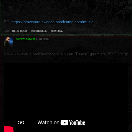
BC:
https://graveyard-sweden.bandcamp.com/music
hard rock
psychedelic
szwecja
Tagi:
CzłowiekMłot
8 lat temu
Nowy kawałek z nadchodzącego albumu
"Peace"
(premiera 25.05.2018):