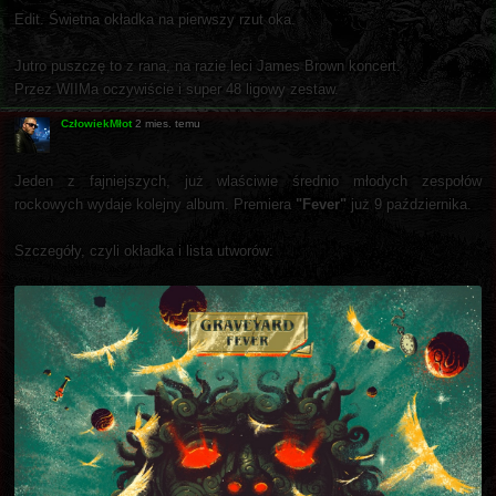
Edit. Świetna okładka na pierwszy rzut oka.
Jutro puszczę to z rana, na razie leci James Brown koncert.
Przez WIIMa oczywiście i super 48 ligowy zestaw.
CzłowiekMłot
2 mies. temu
Jeden z fajniejszych, już wlaściwie średnio młodych zespołów
rockowych wydaje kolejny album. Premiera
"Fever"
już 9 października.
Szczegóły, czyli okładka i lista utworów: