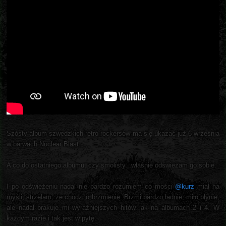
Szósty album szwedzkich retro rockersów ma się ukazać już 6 września
w barwach Nuclear Blast.
A co do ostatniego albumu, czy smolisty...właśnie odświeżam go sobie.
I po odświeżeniu nadal nie bardzo rozumiem co mości
@kurz
miał na
myśli, strzelam, że chodzi o brzmienie. Brzmi bardzo ładnie, miło płynie,
ale nadal brakuje mi wyraźniejszych hitów jak na albumach 2 i 4. W
każdym razie i tak jest w pytę.