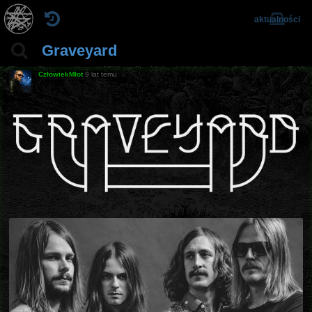
aktualności
Graveyard
CzłowiekMłot
9 lat temu