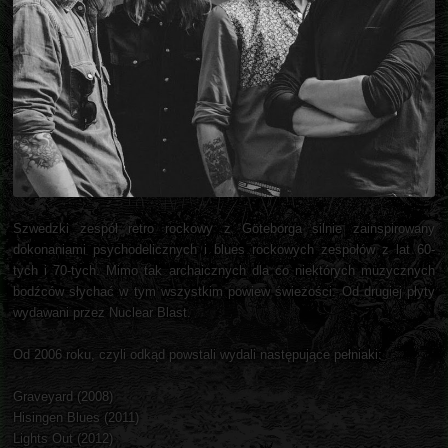
Szwedzki zespół retro rockowy z Göteborga silnie zainspirowany
dokonaniami psychodelicznych i blues rockowych zespołów z lat 60-
tych i 70-tych. Mimo tak archaicznych dla co niektórych muzycznych
bodźców słychać w tym wszystkim powiew świeżości. Od drugiej płyty
wydawani przez Nuclear Blast.
Od 2006 roku, czyli odkąd powstali wydali następujące pełniaki:
Graveyard (2008)
Hisingen Blues (2011)
Lights Out (2012)