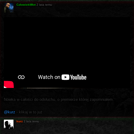
CzłowiekMłot
2 lata temu
Nówka w całości do odsłuchu, o premierze której zapomniałem.
@kurz
- klikaj w to już
kurz
2 lata temu