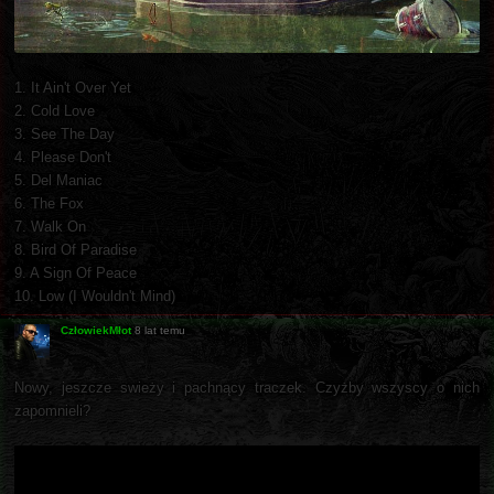
1. It Ain't Over Yet
2. Cold Love
3. See The Day
4. Please Don't
5. Del Maniac
6. The Fox
7. Walk On
8. Bird Of Paradise
9. A Sign Of Peace
10. Low (I Wouldn't Mind)
CzłowiekMłot
8 lat temu
Nowy, jeszcze swieży i pachnący traczek. Czyżby wszyscy o nich
zapomnieli?