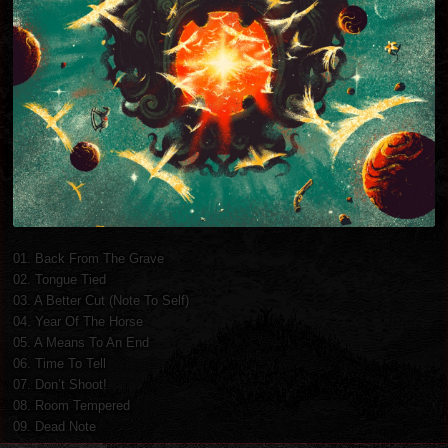
01. Back From The Grave
02. Tongue Tied
03. A Better Cut (Note To Self)
04. Year Of The Horse
05. A Means To An End
06. Time To Tell
07. Don’t Shoot!
08. Room Tempered
09. Dead Note