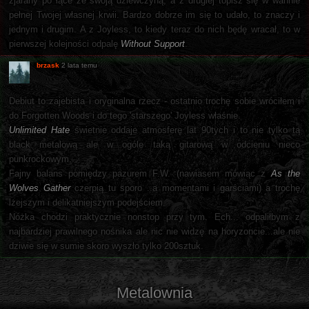
zjarany po łące ze swoją dziewczyną, a z drugiej topisz się w wannie
pełnej Twojej własnej krwii. Bardzo dobrze im się to udało, to znaczy i
jednym i drugim. A z Joyless, to kiedy teraz do nich będę wracał, to w
pierwszej kolejności odpalę
Without Support
.
brzask
2 lata temu
Debiut to zajebista i oryginalna rzecz - ostatnio trochę sobie wróciłem i
do Forgotten Woods i do tego 'starszego' Joyless właśnie.
Unlimited Hate
świetnie oddaje atmosferę lat 90tych i to nie tylko tą
black metalową ale w ogóle taką gitarową w odcieniu nieco
punkrockowym.
Fajny balans pomiędzy pazurem F.W. (nawiasem mówiąc z
As the
Wolves Gather
czerpią tu sporo ..a momentami i garściami) a trochę
lżejszym i delikatniejszym podejściem.
Nóżka chodzi praktycznie nonstop przy tym. Ech... odpaliłbym z
najbardziej prawilnego nośnika ale nic nie widzę na horyzoncie...ale nie
dziwie się w sumie skoro wyszło tylko 200sztuk.
Metalownia