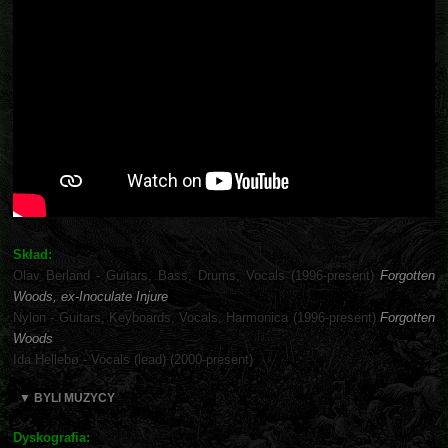
Skład:
Olav Berland - Guitars, Bass, Drums, Vocals (1996-present)
Forgotten
Woods, ex-Inoculate Injure
Nylon - Guitars, Keyboards, Vocals, Harmonica (1996-present)
Forgotten
Woods
Ida Hellebø - Vocals (lead) (2000-present)
▼ BYLI MUZYCY
Dyskografia: