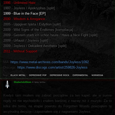
1996 - Unlimited Hate
1997 - Joyless / Apokryphus [split]
1999 - Blue in the Face [EP]
2000 - Wisdom & Arrogance
2005 - Uppgivet hjärta / Eidyllion [split]
2009 - Wild Signs of the Endtimes [kompilacja]
2009 - Gestern starb ich schon heute / Have a Nice Fight [split]
2009 - Urfaust / Joyless [split]
2009 - Joyless / Dekadent Aesthetix [split]
2011 - Without Support
MA:
https://www.metal-archives.com/bands/Joyless/1092
Discogs:
https://www.discogs.com/artist/259826-Joyless
black metal
depressive pop
depressive rock
experimental
norwegia
Tagi:
DiabelskiDom
4 lata temu
Kiedyś tam miałem się zabrać porządnie za ten kapel, ale w sumie
nigdy mi nie wychodziło i znałem bardziej z nazwy niż z muzyki. Za to
kilka dni temu, na etapie powrotu do Forgotten Woods powziąłem tę
arcytrudną decyzję i zapoznałem się z nagraniami Joyless.