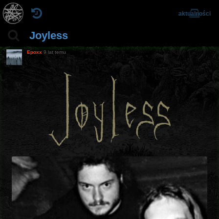
aktualności
Joyless
Epoxx
9 lat temu