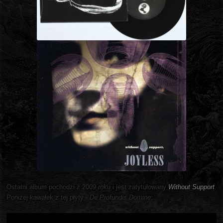
Ostatni album pochodzi z 2009 roku i jest zatytułowany
Without Support
.
Poniżej kawałek z tej płyty -
De Profundis Domine
: