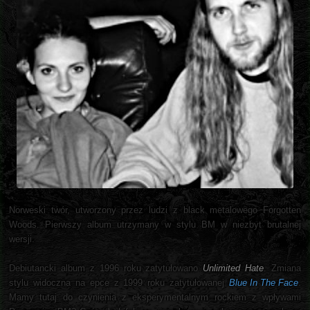
Norweski twór, utworzony przez ludzi z black metalowego Forgotten
Woods. Pierwszy album utrzymany w stylu BM w niezbyt brutalnej
wersji.
Debiutancki album z 1996 roku zatytułowano
Unlimited Hate
. Zmiana
stylu widoczna na epce z 1999 roku zatytułowanej
Blue In The Face
.
Mamy tutaj do czynienia z eksperymentalnym rockiem z wpływami