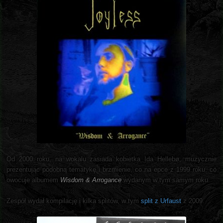
Od 2000 roku, na wokalu zasiada kobietka Ida Hellebø, muzycznie
prezentując podobną tematykę i brzmienie, co na epce z 1999 roku, co
owocuje albumem
Wisdom & Arrogance
wydanym w tym samym roku.
Zespół wydał kompilację i kilka splitów, w tym
split z Urfaust
z 2009.