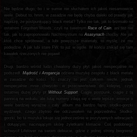
Nie będzie długo, bo i w sumie nie słuchałem ich jakoś niesamowicie
wiele. Debiut to, hmm, w zasadzie nie będę chyba daleki od prawdy jak
napiszę, że postpunkujący black metal? Tylko nie tak, jak to brzmiało na
ostatnim Forgotten Woods, czyli na świetnym
Race of Cain
, ani też nie
tak, jak to zaproponowało Nachtmystium na
Asasynach
choćby. Ale jak
ktoś chce spróbować, a lubi powyższe materiały, to myślę, że mu
podejdzie. A jak lubi stare FW, to już w ogóle. W końcu znikąd się tam
kawałek rzeczonych nie pojawił.
Drugi, bardzo wśród ludzi chwalony duży płyt jakoś niespecjalnie mi
podszedł.
Mądrość i Arogancja
odziera muzykę zespołu z black metalu
w zasadzie do kości. To znaczy to jest całkiem niezłe, jednak
niespecjalnie mnie chwyciło, w przeciwieństwie do kolejnej, czyli
ostatniej dużej płyty pt
Without Support
. Ciągle postpunk, ciągle z tą
pannicą na wokalu, ale tutaj numery zdają się o wiele lepsze, emocje o
wiele bardziej wyraźne i cały album ma bardzo fajny, słodko-gorzki
wydźwięk, czego zbytnio nie odczuwałem na poprzedniku. Słodko-
gorzki, bo ta muzyka lokuje się jednocześnie w pozytywnych wibracjach
i dołującym, nacinającym skórę żyletkami klimacie. Coś podobnego
uchwycił Lifelover na swoim debiucie, gdzie z jednej strony biegniesz