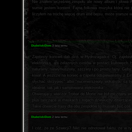
Nie znałem wcześniej zespołu ale nowy album i słowa A
sumie jestem kontent. Fajna folkowa muzyka która nie 
liczyłem na trochę więcej drum end bejsu, może starsze 
DiabelskiDom
3 lata temu
Zajebisty koncert dali dziś w Hydrozagadce. Oj, zajebi
elektroniką, ani żelaznych ciosów w postaci kultowych
H
naturalny, niewymuszony, szczery i po prostu fajny. Gęby i
kiwał. A jeszcze na koniec a capella odśpiewaliśmy z 
słychać skrzypiec" albo "nucenie/szepty wokalistki są
idealnie, tak jak i samplowana elektronika.
Otwierający wieczór Trobar de Morte nie był mi znany w
plus tańczące w maskach i rogach dziewuchy dzierżące ka
Takie otwarcie trasy dla obu zespołów to musiało być coś 
DiabelskiDom
2 lata temu
I cóż, że ze Szwecji? Nikt nie odnotował faktu, że w t