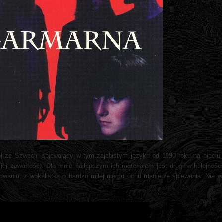
ł ze Szwecji, śpiewający w tym zajebistym języku od 1990 roku na pięciu p
j zawartość). Dla mnie najlepszym ich materiałem jest drugi w kolejnośc
waniu, z wokalistką o bardzo miłej memu uchu manierze śpiewania. Nie w