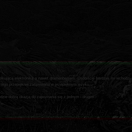
lkującą elektroniką a nawet dramenbejsem. Osobiście bardziej mi wchodzi j
o tego przepięknie zaśpiewana w przepięknym języku.
dzie dobrą okazją do zapoznania się z jednym i drugim.