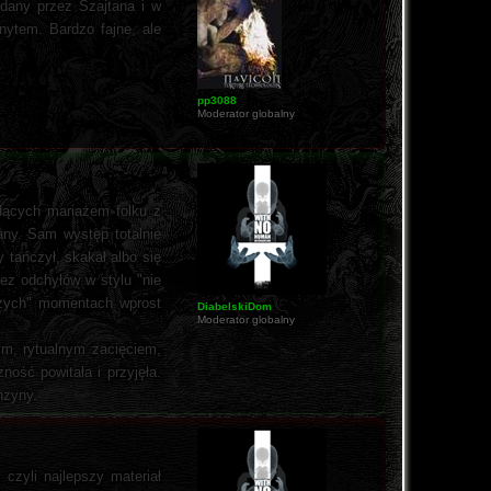
dany przez Szajtana i w
ytem. Bardzo fajne, ale
pp3088
Moderator globalny
ędących mariażem folku z
any. Sam występ totalnie
y tańczył, skakał albo się
bez odchyłów w stylu "nie
ższych" momentach wprost
DiabelskiDom
Moderator globalny
ym, rytualnym zacięciem,
ność powitała i przyjęła.
nzyny.
, czyli najlepszy materiał