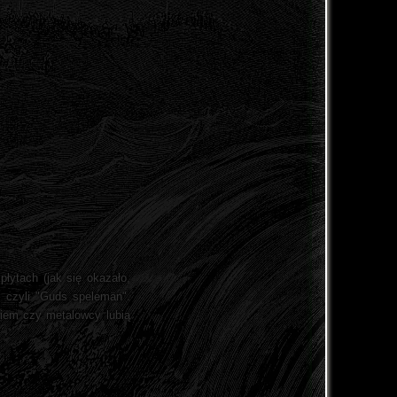
łytach (jak się okazało,
i czyli "Guds spelemän".
iem czy metalowcy lubią