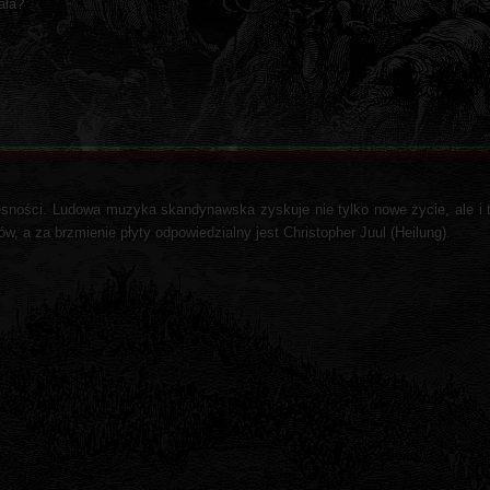
ała?
esności. Ludowa muzyka skandynawska zyskuje nie tylko nowe życie, ale i
ów, a za brzmienie płyty odpowiedzialny jest Christopher Juul (Heilung).