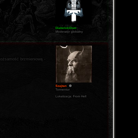
DiabelskiDom
Moderator globalny
 tożsamość brzmieniową -
Szajtan
Tormentor
Lokalizacja:
From Hell