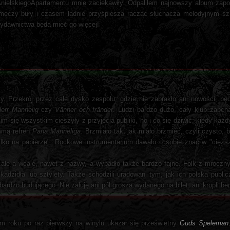
nielskiegoApartamentu mnie zaciekawiły. Odpaliłem najnowszy album zapo
męczy buły i czasem ładnie przyśpiesza racząc słuchacza melodyjnym szn
wydawnictwa będą mieć go więcej!
sty. Przekrój przez całe dysko zespołu, gdzie nie zabrakło ani nowości, b
err Mannelig
czy
Vänner och fränder
. Ludzi bardzo dużo, cały klub zapch
m się wszystkim cieszyły z przyjęcia publiki, no i co się dziwić, kiedy każd
Emmą refren
Pana Manneliga
. Brzmiało tak, jak miało brzmieć, czyli czysto, 
 tylko na papierze". Rockowe instrumentarium dawało o sobie znać w "cię
cale a wcale, nawet z nazwy, a wypadło także bardzo fajne. Folk z mroczn
dzidła lub sztylety. Także schodzili uradowani tym, jak ich polska publicz
bardzo budującego. Nie żałuję ani pół grosza wydanego na bilet, ani kropli be
ym roku po raz pierwszy na winylu ukazał się prześwietny
Guds Spelemän