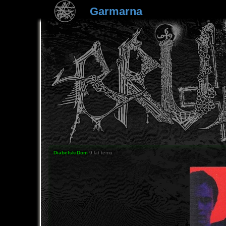
Garmarna
DiabelskiDom
9 lat temu