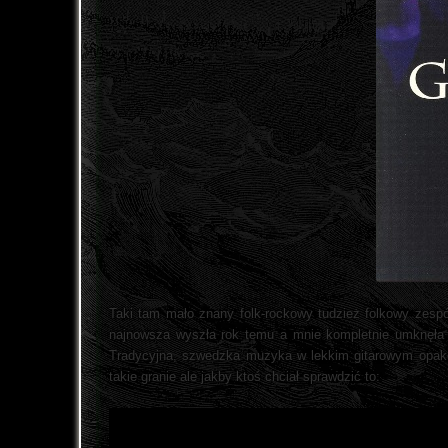
Taki tam mało znany folk-rockowy tudzież folkowy zespó
najnowsza wyszła rok temu a mnie kompletnie umknęła je
Tradycyjna, szwedzka muzyka w lekkim gitarowym opako
takie granie ale jakby ktoś chciał sprawdzić to: