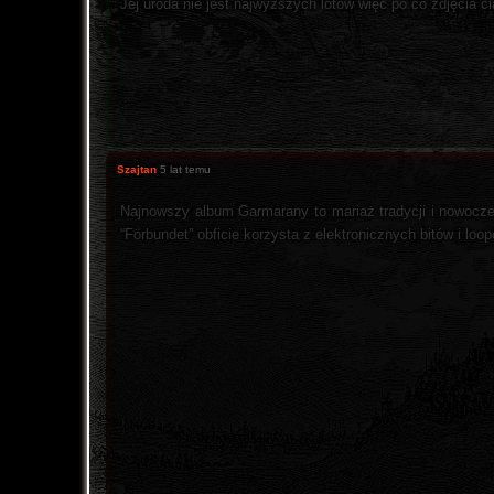
Jej uroda nie jest najwyższych lotów więc po co zdjęcia ci
Szajtan
5 lat temu
Najnowszy album Garmarany to mariaż tradycji i nowocz
“Förbundet” obficie korzysta z elektronicznych bitów i loop