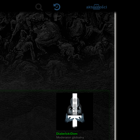
aktualności
DiabelskiDom
Moderator globalny