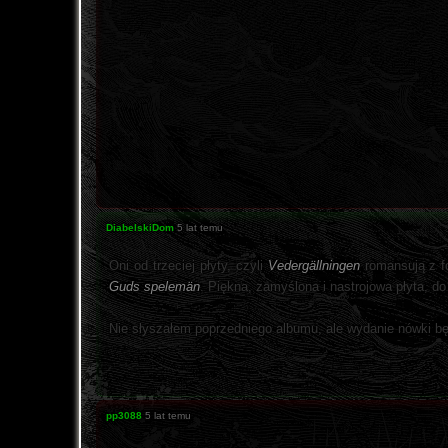
DiabelskiDom
5 lat temu
Oni od trzeciej płyty, czyli
Vedergällningen
romansują z fo
Guds spelemän
. Piękna, zamyślona i nastrojowa płyta, d
Nie słyszałem poprzedniego albumu, ale wydanie nówki bę
pp3088
5 lat temu