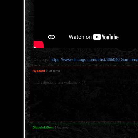
Discogs:
https://www.discogs.com/artist/365040-Garmarn
Ryszard
9 lat temu
...a zdjecia ciala wokalistki(?)
DiabelskiDom
9 lat temu