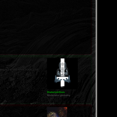
eszcze nie-elektroniczna
DiabelskiDom
Moderator globalny