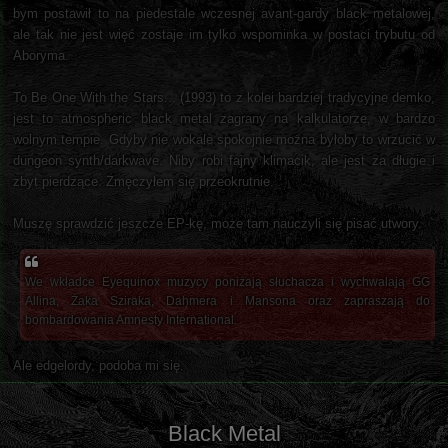
bym postawił to na piedestale wczesnej avant-gardy black metalowej,
ale tak nie jest więć zostaje im tylko wspominka w postaci trybutu od
Aboryma.
To Be One With the Stars... (1993) to z kolei bardziej tradycyjne demko,
jest to atmospheric black metal zagrany na kalkulatorze, w bardzo
wolnym tempie. Gdyby nie wokale spokojnie można byłoby to wrzucić w
dungeon synth/darkwave. Niby robi fajny klimacik, ale jest za długie i
zbyt pierdzące. Zmęczyłem się przeokrutnie.
Muszę sprawdzić jeszcze EP-kę, może tam nauczyli się pisać utwory.
We wkładce Eyequinox muzycy poniżają słuchacza i wychwalają GG
Allina, Żaka Sziraka, Dahmera i Mansona oraz zapraszają do
bombardowania Amnesty International.
Ale edgelordy, podoba mi się.
Black Metal