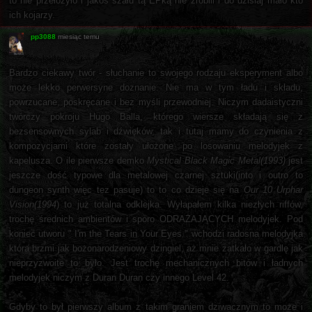
to nie przełożyło i jakoś szału tą EPką nie zrobili i do dzisiaj mało kto
ich kojarzy.
pp3088
miesiąc temu
Bardzo ciekawy twór - słuchanie to swojego rodzaju eksperyment albo
może lekko perwersyne doznanie. Nie ma w tym ładu i składu,
powrzucane, poskręcane i bez myśli przewodniej. Niczym dadaistyczni
twórczy pokroju Hugo Balla, którego wiersze składają się z
bezsensownych sylab i dźwięków, tak i tutaj mamy do czynienia z
kompozycjami które zostały ułożone po losowaniu melodyjek z
kapelusza. O ile pierwsze demko
Mystical Black Magic Metal(1993)
jest
jeszcze dość typowe dla metalowej czarnej sztuki(into i outro to
dungeon synth więc tez pasuje) to to co dzieje się na
Our 10 Urphar
Vision(1994
) to już totalna odklejka. Wyłapałem kilka niezłych riffów,
trochę średnich ambientów i sporo ODRAŻAJĄCYCH melodyjek. Pod
koniec utworu " I'm the Tears in Your Eyes " wchodzi radosna melodyjka
która brzmi jak bożonarodzeniowy dzingiel, aż mnie zatkało w gardlę jak
nieprzyzwoite to było. Jest trochę mechanicznych bitów i ładnych
melodyjek niczym z Duran Duran czy innego Level 42.
Gdyby to był pierwszy album z takim graniem dziwacznym to może i