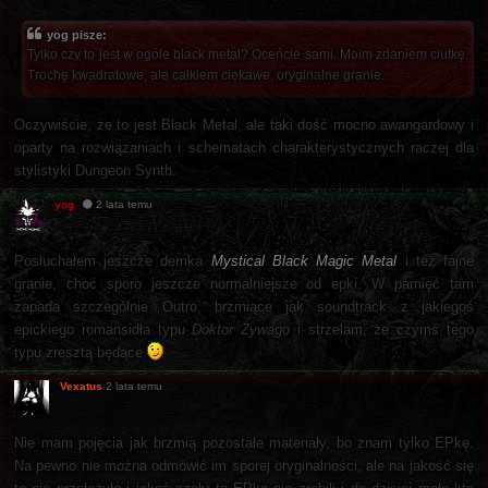
yog pisze:
Tylko czy to jest w ogóle black metal? Oceńcie sami. Moim zdaniem ciutkę.
Trochę kwadratowe, ale całkiem ciekawe, oryginalne granie.
Oczywiście, że to jest Black Metal, ale taki dość mocno awangardowy i
oparty na rozwiązaniach i schematach charakterystycznych raczej dla
stylistyki Dungeon Synth.
yog
2 lata temu
Posłuchałem jeszcze demka
Mystical Black Magic Metal
i też fajne
granie, choć sporo jeszcze normalniejsze od epki. W pamięć tam
zapada szczególnie Outro, brzmiące jak soundtrack z jakiegoś
epickiego romansidła typu
Doktor Żywago
i strzelam, że czymś tego
typu zresztą będące
Vexatus
2 lata temu
Nie mam pojęcia jak brzmią pozostałe materiały, bo znam tylko EPkę.
Na pewno nie można odmówić im sporej oryginalności, ale na jakość się