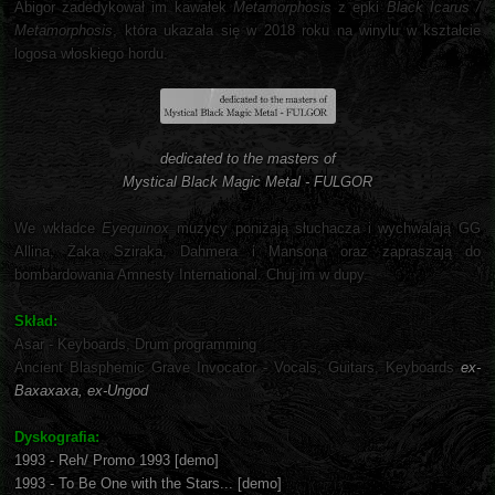
Abigor zadedykował im kawałek
Metamorphosis
z epki
Black Icarus /
Metamorphosis
, która ukazała się w 2018 roku na winylu w kształcie
logosa włoskiego hordu.
dedicated to the masters of
Mystical Black Magic Metal - FULGOR
We wkładce
Eyequinox
muzycy poniżają słuchacza i wychwalają GG
Allina, Żaka Sziraka, Dahmera i Mansona oraz zapraszają do
bombardowania Amnesty International. Chuj im w dupy.
Skład:
Asar - Keyboards, Drum programming
Ancient Blasphemic Grave Invocator - Vocals, Guitars, Keyboards
ex-
Baxaxaxa, ex-Ungod
Dyskografia:
1993 - Reh/ Promo 1993 [demo]
1993 - To Be One with the Stars... [demo]