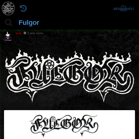
aktualności
Fulgor
yog
2 lata temu