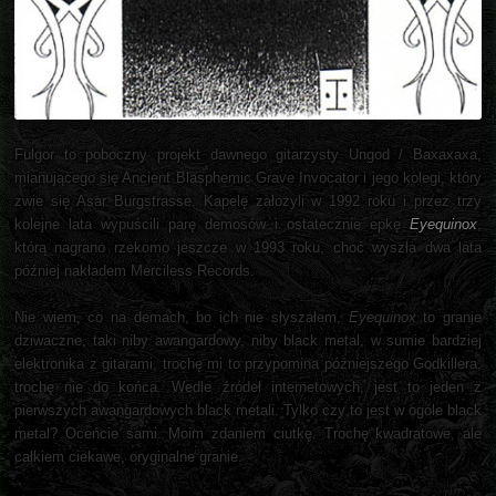
Fulgor to poboczny projekt dawnego gitarzysty Ungod / Baxaxaxa,
mianującego się Ancient Blasphemic Grave Invocator i jego kolegi, który
zwie się Asar Burgstrasse. Kapelę założyli w 1992 roku i przez trzy
kolejne lata wypuścili parę demosów i ostatecznie epkę
Eyequinox
,
którą nagrano rzekomo jeszcze w 1993 roku, choć wyszła dwa lata
później nakładem Merciless Records.
Nie wiem, co na demach, bo ich nie słyszałem,
Eyequinox
to granie
dziwaczne, taki niby awangardowy, niby black metal, w sumie bardziej
elektronika z gitarami, trochę mi to przypomina późniejszego Godkillera,
trochę nie do końca. Wedle źródeł internetowych, jest to jeden z
pierwszych awangardowych black metali. Tylko czy to jest w ogóle black
metal? Oceńcie sami. Moim zdaniem ciutkę. Trochę kwadratowe, ale
całkiem ciekawe, oryginalne granie.