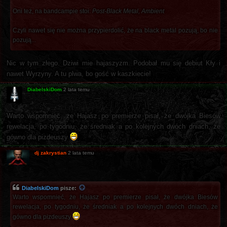
Oni też, na bandcampie stoi:
Post-Black Metal, Ambient
Czyli nawet się nie można przypierdolić, że na black metal pozują, bo nie
pozują...
Nic w tym złego. Dziwi mie hajaszyzm. Podobał mu się debiut Kły i
nawet Wyrzyny. A tu plwa, bo gość w kaszkiecie!
DiabelskiDom
2 lata temu
Warto wspomnieć, że Hajasz po premierze pisał, że dwójka Biesów
rewelacja, po tygodniu, że średniak a po kolejnych dwóch dniach, że
gówno dla pizdeuszy
dj zakrystian
2 lata temu
DiabelskiDom
pisze:
Warto wspomnieć, że Hajasz po premierze pisał, że dwójka Biesów
rewelacja, po tygodniu, że średniak a po kolejnych dwóch dniach, że
gówno dla pizdeuszy