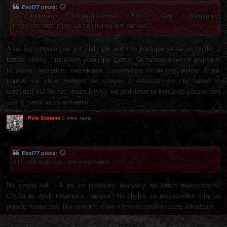
Evol77
pisze:
Oczywko.kolega Masterdoom666 100% racji.. Bólduping
tetretyków.zrozumiały ale po chuj się.nim obnosić?
A bo się człowiekowi już ulało jak widzi to bóldupienie na wszystko z
każdej strony - już nawet pomijając Zørze. Na facebookowych grupkach
to samo, wszędzie narzekanie i zazwyczaj to mocny wylew. A jak
komuś się chce podejść do czegoś z entuzjazmem, to nawet to
obrzydzą XD No nic, może kiedyś się podniesie ta kondycja podziemnej
sceny metal muzy w kwestii
Pale Szatana
2 mies. temu
Evol77
pisze:
A to była.dyskusja... nie wiedziałem.
No chyba tak... A po co jesteśmy wszyscy na forum muzycznym?
Chyba do dyskutowania o muzyce? No chyba, że przyszedłeś tutaj po
poradę medyczną. Nie wnikam, choć mimo wszystko raczej odradzam.