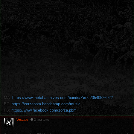
MA:
https://www.metal-archives.com/bands/Zørza/3540526922
BC:
https://zorzapbm.bandcamp.com/music
FB:
https://www.facebook.com/zorza.pbm
Vexatus
2 lata temu