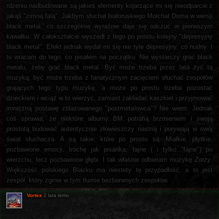
rdzeniu nadbudowane są jakieś elementy kojarzące mi się nieodparcie z
jakąś "zimną falą". Jakbym słuchał białoruskiego Molchat Doma w wersji
black metal, co szczególnie wyraźnie daje się odczuć w pierwszym
kawałku. W całokształcie wyszedł z tego po prostu kolejny "depresyjny
black metal". Efekt jednak wydał mi się nie tyle depresyjny, co nudny. I
tu wracam do tego, co pisałem na początku. Nie wystarczy grać black
metalu, żeby grać black metal. Być może trzeba przez lata żyć tą
muzyką, być może trzeba z fanatycznym zacięciem słuchać zespołów
grających tego typu muzykę, a może po prostu trzeba pozostać
dzieckiem i wciąż w to wierzyć, zamiast zakładać kaszkiet i przyjmować
ironiczną postawę zblazowanego "postmetalowca"? Nie wiem. Jednak
coś sprawia, że niektóre albumy BM potrafią brzmieniem i swoją
prostotą budować autentycznie złowieszczy nastrój i porywają w swój
świat słuchacza. A są takie, które po prostu są. Miałkie, płytkie,
pozbawione emocji, trochę jak pisanka, fajne ( i tylko "fajne") po
wierzchu, lecz pozbawione głębi. I tak właśnie odbieram muzykę
Zorzy
.
Większość polskiego Blacku ma niestety tę przypadłość, a to jest
zespół, który zginie w tym tłumie bezbarwnych zespołów.
Vortex
2 lata temu