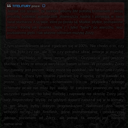
TITELITURY
pisze:
Jednak coś sprawia, że niektóre albumy BM potrafią brzmieniem i swoją
prostotą budować autentycznie złowieszczy nastrój i porywają w swój
świat słuchacza. A są takie, które po prostu są. Miałkie, płytkie, pozbawione
emocji, trochę jak pisanka, fajne ( i tylko "fajne") po wierzchu, lecz
pozbawione głębi. I tak właśnie odbieram muzykę
Zorzy
.
Z tym stwierdzeniem akurat zgadzam się w 100%. Nie chodzi o to, czy
już coś było czy nie, ale o to czy potrafisz ubrać emocje w muzykę.
Jednym wychodzi to lepiej innym gorzej. Oczywiście jest jeszcze
słuchacz, który te emocje weryfikuje swoim uchem. W przypadku Zorzy
wyczuwalny jest poziom, który może się podobać, ale faktycznie czysto
technicznie. Poza tym totalnie zgadzam się z opinią, że te kawałki są
proste, ciągnięte jednym schematem (co w przypadku dobrego
schematu wcale nie musi być wadą). W założeniu powinno mi się tu
wszystko zgadzać, bo lubię melodię i naprawdę nie określę Zorzy jako
twór niepotrzebny. Myślę, że gdybym dopiero zanurzał się w te klimaty,
to ten album byłby dobrym drogowskazem. Natomiast dziś lepiej
wchodzi mi np. taki Antiflesh, gdzie instrumentalnie i produkcyjnie
odstaje poziomem od Zorzy, ale jednak ta emocja jest bardziej
namacalna.