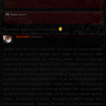
Kakao.
Hajasz pisze:
Parciany krępulec.
Powinniście bawić się razem w doktora.
TITELITURY
2 lata temu
Zupełnie inne odczucia z mojej strony. Ten zespół jest żywym dowodem
na to, że do nagrania dobrego black metalu nie wystarczy dobre
opanowanie instrumentów, jak twierdzą złośliwi, słusznie zwracając
uwagę na prostotę tego gatunku muzyki i niesłusznie twierdząc, że
może grać go każdy, kto opanuje parę chwytów na gitarze i nauczy się
w miarę rytmicznie walić pałeczkami w bęben. Tutaj niby wszystko jest
na swoim miejscu. Duże brawa za to, że jak ten Konigreichssaal, nie
poszli w małpowanie innych kapel. Trudno mówić tu o jakimś własnym
stylu, brzmieniowo i kompozycyjnie już wszystko było, ale przynajmniej
nie dostajemy kolejnego klonu Mgły, a to jak na polskie warunki ogromny
sukces. Kompozycje są proste, utrzymane w jednym tempie poza
nielicznymi wyjątkami. Niestety dla mnie, na tym blackmetalowym