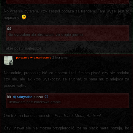
No właśnie pytałem, czy zespół podąża za trendem. Tam wyżej jest to
napisane.
Nie słyszałem ale obstawiam, że srogie gówno.
Takie posty najlepsze!
porwanie w satanistanie
2 lata temu
Naturalnie, proponuję iść za ciosem i też śmiało pisać czy się podoba
czy nie, ale jak ktoś wyskoczy, że słuchał, to bana mu z miejsca za
psucie wątku.
dj zakrystian
pisze:
Obstawiam post blackowe granie.
Oni też, na bandcampie stoi:
Post-Black Metal, Ambient
Czyli nawet się nie można przypierdolić, że na black metal pozują, bo