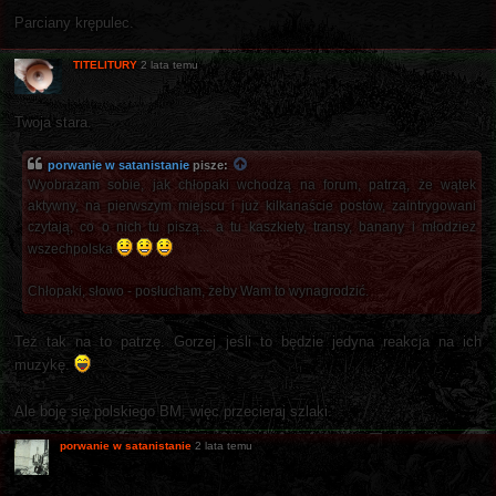
Parciany krępulec.
TITELITURY
2 lata temu
Twoja stara.
porwanie w satanistanie
pisze:
Wyobrażam sobie, jak chłopaki wchodzą na forum, patrzą, że wątek
aktywny, na pierwszym miejscu i już kilkanaście postów, zaintrygowani
czytają, co o nich tu piszą... a tu kaszkiety, transy, banany i młodzież
wszechpolska
Chłopaki, słowo - posłucham, żeby Wam to wynagrodzić.
Też tak na to patrzę. Gorzej jeśli to będzie jedyna reakcja na ich
muzykę.
Ale boję się polskiego BM, więc przecieraj szlaki.
porwanie w satanistanie
2 lata temu