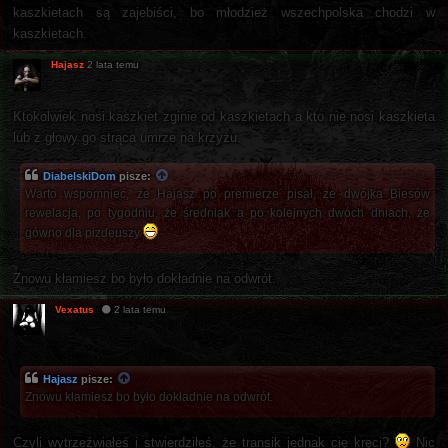
kaszkietach są zajebiści, bo młodzież wszechpolska chodzi w
kaszkietach.
Hajasz
2 lata temu
Ktokolwiek nosi kaszkiet zginie od kaszkietach a kto nie nosi kaszkieta
lub z głowy go strąca umrze na krzyżu.
DiabelskiDom
pisze:
Warto wspomnieć, że Hajasz po premierze pisał, że dwójka Biesów
rewelacja, po tygodniu, że średniak a po kolejnych dwóch dniach, że
gówno dla pizdeuszy
Znowu kłamiesz bo było dokładnie na odwrót.
Vexatus
2 lata temu
Hajasz
pisze:
Znowu kłamiesz bo było dokładnie na odwrót.
Czyli wytrzeźwiałeś i stwierdziłeś, że transik jednak cię kręci?
Nic