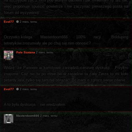
na szczęście żyć z nimi pod jednym dachem i jak mniemam Ty też nie,
więc proponuje spuścić powietrze i nie zaczynać pierwszego posta na
forum od wyzywania.
Evol77
2 mies. temu
Oczywko.kolega Masterdoom666 100% racji.. Bólduping
tetretyków.zrozumiały ale po chuj się.nim obnosić?
Pale Szatana
2 mies. temu
Widzę, że Panowie w komitywie zarządzili cenzurę dyskusji... Przykro
znajome. Cóż nic tu po mnie bo w zasadzie ta cała Zørza to mi koło
petardy lata, tylko się tam nie obrażać! Bo mam o zgrozo swoje zdanie.
Evol77
2 mies. temu
A to była.dyskusja... nie wiedziałem.
Masterdoom666
2 mies. temu