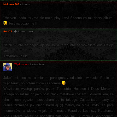
Molotow 666
rok temu
"Hellven" nadal trzyma się mojej play listy! Szacun za tak dobry album!
Jest na poziomie !!!
Evol77
9 mies. temu
Najpierw info ze nagrywają nówkę a teraz info że wokalista out. Dzieje
się.
Trzymam kciuki.
Wędrowycz
9 mies. temu
Jakoś mi uleciało, a miałem parę groszy od siebie wrzucić. Robię to
więc teraz, bo potem znowu zapomnę
Widziałem występ panów przez Terrestrial Hospice i Deus Mortem.
Kolega opisał mi ich jako post black metalowe cośtam. Stwierdziłem, że
chuj, niech będzie i posłucham co to takiego. Zasadniczo mamy tu
granie brzmiące jak nieco bardziej (!) melodyjna Mgła. Było też parę
momentów na wkręty w jakimś klimacie Paradise Lost czy Katatonia.
Aha i któryś wałek na początku zalatywał mi i kumplowi Satyriconem