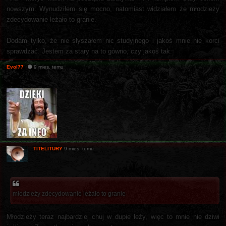
nowszym. Wynudziłem się mocno, natomiast widziałem że młodzieży
zdecydowanie leżało to granie.
Dodam tylko, że nie słyszałem nic studyjnego i jakoś mnie nie korci
sprawdzać. Jestem za stary na to gówno, czy jakoś tak.
Evol77
9 mies. temu
TITELITURY
9 mies. temu
młodzieży zdecydowanie leżało to granie
Młodzieży teraz najbardziej chuj w dupie leży, więc to mnie nie dziwi