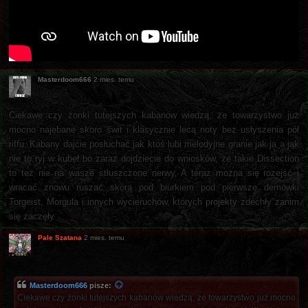
Masterdoom666
2 mies. temu
Ciekawe czy żonki tutejszych kabanów wiedzą, że towarzystwo już
mocno najebane skoro świt i klasycznie lecą noty bez usłyszenia pół
riffu. Kabany dajcie posłuchać jak ktoś lubi melodyjne granie jak ja a jak
nie to ryj w kubeł bo zaraz dojdziecie do wniosków, że takie Dissection
to też nie na wasze stłuszczone nerwy. A teraz można się rozejść i
wracać znowu ruszać skórą pod biurkiem pod pierwsze demówki
Torgeist, Morgula i innych wycieruchów, których projekty zdechły zanim
się zaczęły
Pale Szatana
2 mies. temu
Masterdoom666
pisze:
Ciekawe czy żonki tutejszych kabanów wiedzą, że towarzystwo już mocno