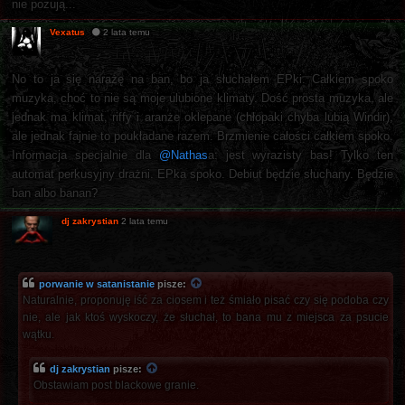
nie pozują...
Vexatus
2 lata temu
No to ja się narażę na ban, bo ja słuchałem EPki. Całkiem spoko
muzyka, choć to nie są moje ulubione klimaty. Dość prosta muzyka, ale
jednak ma klimat, riffy i aranże oklepane (chłopaki chyba lubią Windir),
ale jednak fajnie to poukładane razem. Brzmienie całości całkiem spoko.
Informacja specjalnie dla
@Nathas
a: jest wyrazisty bas! Tylko ten
automat perkusyjny drażni. EPka spoko. Debiut będzie słuchany. Będzie
ban albo banan?
dj zakrystian
2 lata temu
porwanie w satanistanie
pisze:
Naturalnie, proponuję iść za ciosem i też śmiało pisać czy się podoba czy
nie, ale jak ktoś wyskoczy, że słuchał, to bana mu z miejsca za psucie
wątku.
dj zakrystian
pisze:
Obstawiam post blackowe granie.