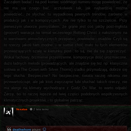
Zacząłem badać i na pod koniec siódmego numeru mogę powiedzieć, że
nie ma się czego bać, aczkolwiek tak, jak najbardziej można
powiedzieć, że słychać tu wypadkową pewnych trendów, zarówno w
produkcji jak i w kompozycjach. Ale nie tylko to na szczęście. Przy
pierwszym utworze pomyślałem, że grane jest coś jakby post-mgłista
(groove!) wariacja na temat wczesnego Rotting Christ z nałożonymi na
to warstwami atmosferycznych przepaści, powiewów i osadów. Czyli są
to rzeczy jakoś tam modne, i w sumie choć mało tu tych elementów
przeważających szalę w kierunku post-, to są, nie da się zaprzeczyć.
Wokal fachowy, brzmienie przestrzenne, kompozycje dość urozmaicone,
dużo ładnych melodii (prowadzących, ale znajdzie się też np. klasyczna
solówa w The Crown with Silver Thorns) rzadko przynudzają, dobrze się
tego słucha. Bezpieczne? No bezpieczne, świata raczej nikomu nie
przewartościuje, ale jak ktoś zwyczajnie lubi słuchać takich rzeczy, nie
ma alergii na klimaty wychodzące z Godz Ov War, to warto odpalić
Zørzę, bo to raczej lepsze od lwiej części podobnych współczesnych
klimatycznych projektów, i to globalnie patrząc.
Vexatus
2 lata temu
deathwhore
pisze: