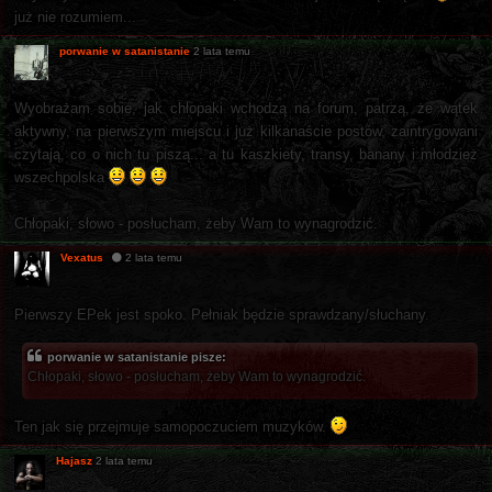
już nie rozumiem...
porwanie w satanistanie
2 lata temu
Wyobrażam sobie, jak chłopaki wchodzą na forum, patrzą, że wątek
aktywny, na pierwszym miejscu i już kilkanaście postów, zaintrygowani
czytają, co o nich tu piszą... a tu kaszkiety, transy, banany i młodzież
wszechpolska
Chłopaki, słowo - posłucham, żeby Wam to wynagrodzić.
Vexatus
2 lata temu
Pierwszy EPek jest spoko. Pełniak będzie sprawdzany/słuchany.
porwanie w satanistanie pisze:
Chłopaki, słowo - posłucham, żeby Wam to wynagrodzić.
Ten jak się przejmuje samopoczuciem muzyków.
Hajasz
2 lata temu