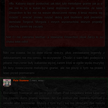
riffu. Kabany dajcie posłuchać jak ktoś lubi melodyjne granie jak ja a
jak nie to ryj w kubeł bo zaraz dojdziecie do wniosków, że takie
Dissection to też nie na wasze stłuszczone nerwy. A teraz można się
rozejść i wracać znowu ruszać skórą pod biurkiem pod pierwsze
demówki Torgeist, Morgula i innych wycieruchów, których projekty
zdechły zanim się zaczęły
Nikt Ci nie zabrania słuchać, a stawianie Dissection obok Zørzy to juz
chyba lekki odlot
Nikt nie stawia, bo to dwie różne rzeczy, plus zestawianie legendy z
debiutantami nie ma sensu, to oczywiste. Chodzi o sam fakt podejścia i
jebane męczenie buły kabanów wyżej zanim ktoś w ogóle wyda muzykę.
Mi leży nowoczesne melodyjne granie, ale nie piszę o tym na prawo i
lewo przed premierami
Pale Szatana
2 mies. temu
Rozumiem frustracje, ale po to jest forum. Pod zespołami które lubie też
się często dużo gòwna wylewa, bo się komuś nie podoba symbol z
okładki albo brzmienie. Muszę z tym żyć i się nie obrażam. Nie muszę