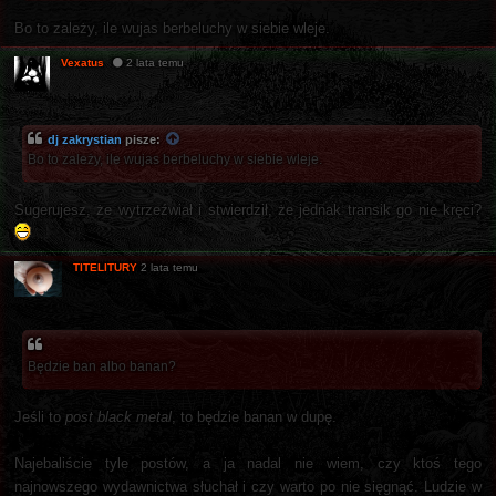
Bo to zależy, ile wujas berbeluchy w siebie wleje.
Vexatus
2 lata temu
dj zakrystian
pisze:
Bo to zależy, ile wujas berbeluchy w siebie wleje.
Sugerujesz, że wytrzeźwiał i stwierdził, że jednak transik go nie kręci?
TITELITURY
2 lata temu
Będzie ban albo banan?
Jeśli to
post black metal
, to będzie banan w dupę.
Najebaliście tyle postów, a ja nadal nie wiem, czy ktoś tego
najnowszego wydawnictwa słuchał i czy warto po nie sięgnąć. Ludzie w