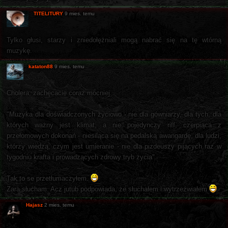
TITELITURY
9 mies. temu
Tylko głusi, starzy i zniedołężniali mogą nabrać się na tę wtórną
muzykę.
kataton88
9 mies. temu
Cholera, zachęcacie coraz mocniej.
"Muzyka dla doświadczonych życiowo - nie dla gówniarzy, dla tych, dla
których ważny jest klimat, a nie pojedynczy riff, czerpiąca z
przełomowych dokonań - niesiląca się na pedalską awangardę, dla ludzi,
którzy wiedzą, czym jest umieranie - nie dla pizdeuszy pijących raz w
tygodniu krafta i prowadzących zdrowy tryb życia".
Tak to se przetłumaczyłem.
Zara słucham. Acz jutub podpowiada, że słuchałem i wytrzeźwiałem
Hajasz
2 mies. temu