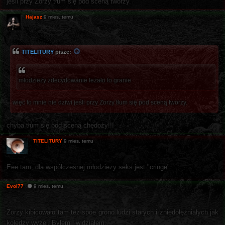
jeśli przy Zorzy tłum się pod sceną tworzy.
Hajasz
9 mies. temu
TITELITURY
pisze:
młodzieży zdecydowanie leżało to granie
więc to mnie nie dziwi jeśli przy Zorzy tłum się pod sceną tworzy.
chyba tłum się pod sceną chędoży!!!
TITELITURY
9 mies. temu
Eee tam, dla współczesnej młodzieży seks jest "cringe".
Evol77
9 mies. temu
Zorzy kibicowało tam też spoe grono ludzi starych i zniedołężniałych jak
koledzy wyżej. Byłem i widziałem.