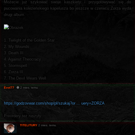
Możecie już szykować swoje kaszkiety i przygotowywać się do
pucowania koleżeńskiego kapelusza bo jeszcze w czerwcu Zorza wyda
drugi album.
1. Twilight of the Golden Star
2. My Wounds
3. Death III
4. Against Theocracy
5. Stormspell
6. Zorza III
7. The Devil Wears Well
Evol77
2 mies. temu
https://godzovwar.com/shop/pl/szukaj?or ... uery=ZORZA
Preordery też ruszyły.
TITELITURY
2 mies. temu