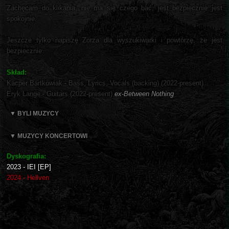
Zachęcam do klikania, nie ma się czego bać, jest bezpiecznie jest
spokojnie.
Jeszcze tylko napiszę Zorza dla wyszukiwarki i powtórzę, że jest
bezpiecznie.
Skład:
Kacper Bartkowiak - Bass, Lyrics, Vocals (backing) (2022-present)
Eryk Lange - Guitars (2022-present)
ex-Between Nothing
▼ BYLI MUZYCY
▼ MUZYCY KONCERTOWI
Dyskografia:
2023 - IEI [EP]
2024 - Hellven