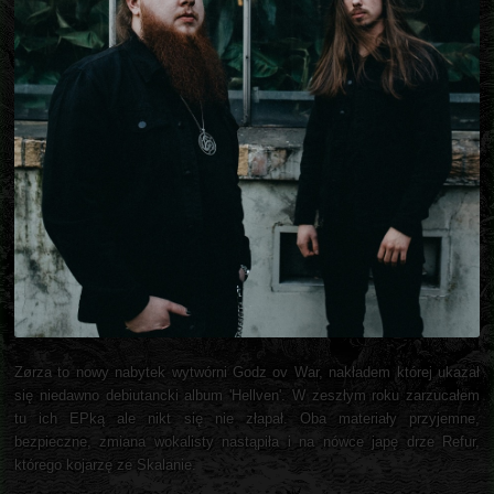
Zørza to nowy nabytek wytwórni Godz ov War, nakładem której ukazał
się niedawno debiutancki album 'Hellven'. W zeszłym roku zarzucałem
tu ich EPką ale nikt się nie złapał. Oba materiały przyjemne,
bezpieczne, zmiana wokalisty nastąpiła i na nówce japę drze Refur,
którego kojarzę ze Skalanie.