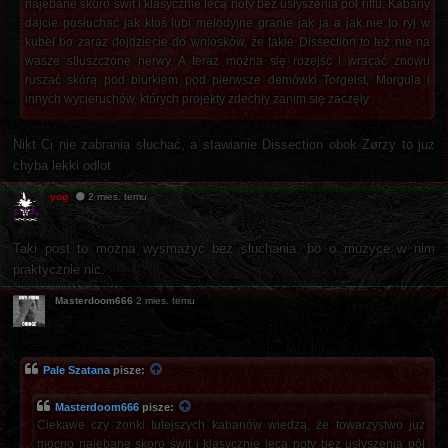
najebane skoro świt i klasycznie lecą noty bez usłyszenia pół riffu. Kabany
dajcie posłuchać jak ktoś lubi melodyjne granie jak ja a jak nie to ryj w
kubeł bo zaraz dojdziecie do wniosków, że takie Dissection to też nie na
wasze stłuszczone nerwy. A teraz można się rozejść i wracać znowu
ruszać skórą pod biurkiem pod pierwsze demówki Torgeist, Morgula i
innych wycieruchów, których projekty zdechły zanim się zaczęły
Nikt Ci nie zabrania słuchać, a stawianie Dissection obok Zørzy to juz
chyba lekki odlot
yog
2 mies. temu
Taki post to można wysmażyć bez słuchania, bo o muzyce w nim
praktycznie nic.
Masterdoom666
2 mies. temu
Pale Szatana
pisze:
Masterdoom666
pisze:
Ciekawe czy żonki tutejszych kabanów wiedzą, że towarzystwo już
mocno najebane skoro świt i klasycznie lecą noty bez usłyszenia pół