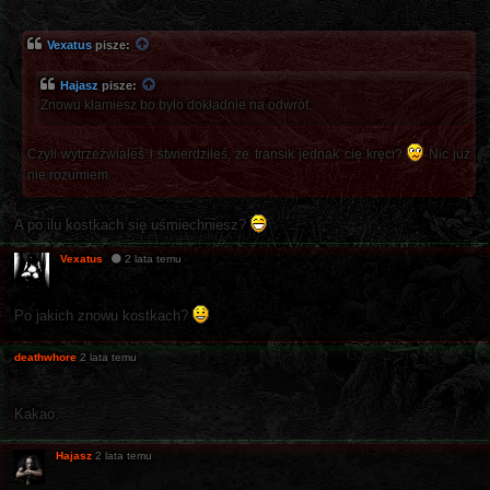
Vexatus
pisze:
Hajasz
pisze:
Znowu kłamiesz bo było dokładnie na odwrót.
Czyli wytrzeźwiałeś i stwierdziłeś, że transik jednak cię kręci?
Nic już
nie rozumiem...
A po ilu kostkach się uśmiechniesz?
Vexatus
2 lata temu
Po jakich znowu kostkach?
deathwhore
2 lata temu
Kakao.
Hajasz
2 lata temu