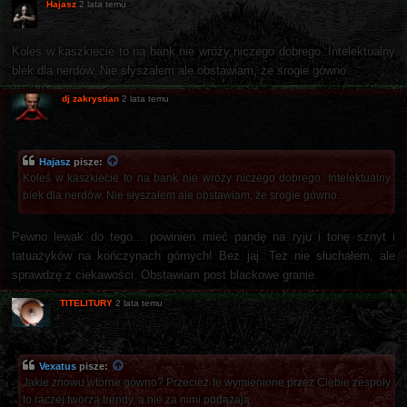
Hajasz
2 lata temu
Koleś w kaszkiecie to na bank nie wróży niczego dobrego. Intelektualny
blek dla nerdów. Nie słyszałem ale obstawiam, że srogie gówno.
dj zakrystian
2 lata temu
Hajasz
pisze:
Koleś w kaszkiecie to na bank nie wróży niczego dobrego. Intelektualny
blek dla nerdów. Nie słyszałem ale obstawiam, że srogie gówno.
Pewno lewak do tego... powinien mieć pandę na ryju i tonę sznyt i
tatuażyków na kończynach górnych! Bez jaj. Też nie słuchałem, ale
sprawdzę z ciekawości. Obstawiam post blackowe granie.
TITELITURY
2 lata temu
Vexatus
pisze:
Jakie znowu wtórne gówno? Przecież te wymienione przez Ciebie zespoły
to raczej tworzą trendy, a nie za nimi podążają.