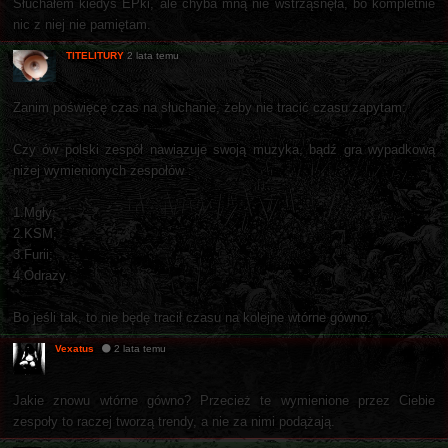
Słuchałem kiedyś EPki, ale chyba mną nie wstrząsnęła, bo kompletnie
nic z niej nie pamiętam.
TITELITURY
2 lata temu
Zanim poświęcę czas na słuchanie, żeby nie tracić czasu zapytam:
Czy ów polski zespół nawiązuje swoją muzyka, bądź gra wypadkową
niżej wymienionych zespołów :
1.Mgły;
2.KSM;
3.Furii;
4.Odrazy.
Bo jeśli tak, to nie będę tracił czasu na kolejne wtórne gówno.
Vexatus
2 lata temu
Jakie znowu wtórne gówno? Przecież te wymienione przez Ciebie
zespoły to raczej tworzą trendy, a nie za nimi podążają.