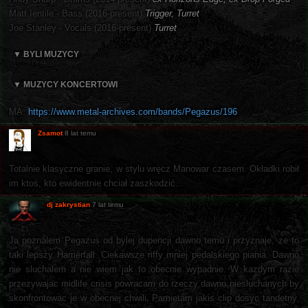
Matt Ientile - Bass (2016-present)
Trigger, Turret
Joe Stanley - Vocals (2016-present)
Turret
▼ BYLI MUZYCY
▼ MUZYCY KONCERTOWI
MA:
https://www.metal-archives.com/bands/Pegazus/196
Zsamot
8 lat temu
Totalnie klasyczne granie, w stylu wręcz Manowar czasem. Okładki robił
im ktoś, kto ewidentnie chciał zaszkodzić...
dj zakrystian
7 lat temu
Ja poznalem Pegazus od bylej dupencji dawno temu i przyznaje, ze to
taki lepszy Hamerfall. Ciekawsze riffy mniej pedalskiego piania. Dawno
nie sluchalem a nie wiem jak to obecnie wypadnie. W kazdym razie
przezywajac midlife crisis powracam do rzeczy dawno niesluchanych by
skonfrontowac je w obecnej chwili. Pamietam jakis clip dosyc tandetny,