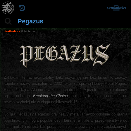
aktualności
Pegazus
deathwhore
8 lat temu
Zakładam temat jako totalny laik, przyznaję się bez bicia. To znaczy
kapelę z nazwy poznałem w 2002 roku, za sprawą Heavy Metal Pages.
Pisali, że fajna. Ale nie słyszałem ich do dziś. A jeżeli pozostałe albumy
są tak dobre jak
Breaking the Chains
, to muszę to szybko nadrobić, na
pewno szybciej niż w ciągu najbliższych 16 lat.
Co gra Pegazus? Pegazus gra heavy metal. Prawdopodobnie do grania
popchnąć ich mogła popularność Hammerfall, ale w przeciwieństwie do
Hammerfall nie jest tak przaśnie, nie ma bawarskich, przesłodzonych