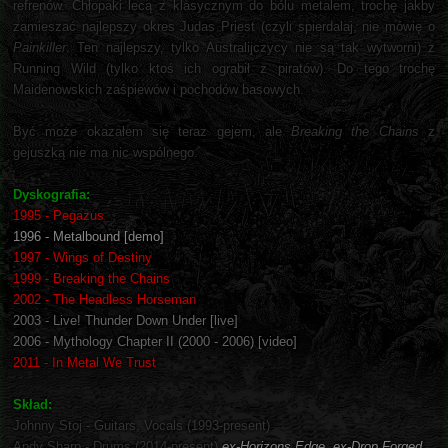
refrenów. Chłopaki lecą z klasycznym do bólu metalem, trochę jakby
zamieszać najlepszy okres Judas Priest (czyli spierdalaj, nie mówię o
Painkiller
. Ten najlepszy, tylko Australijczycy nie są tak wytworni) z
Running Wild (tylko ktoś ich ograbił z piratów). Do tego trochę
Maidenowskich zaśpiewów i pochodów basowych.
Być może okazałem się teraz gejem, ale
Breaking the Chains
z
gejuszką nie ma nic wspólnego.
Dyskografia:
1995 - Pegazus
1996 - Metalbound [demo]
1997 - Wings of Destiny
1999 - Breaking the Chains
2002 - The Headless Horseman
2003 - Live! Thunder Down Under [live]
2006 - Mythology Chapter II (2000 - 2006) [video]
2011 - In Metal We Trust
Skład:
Johnny Stoj - Guitars, Vocals (1993-present)
Andy Sharp - Drums (2014-present)
ex-Horizons Edge, ex-Drop Forged