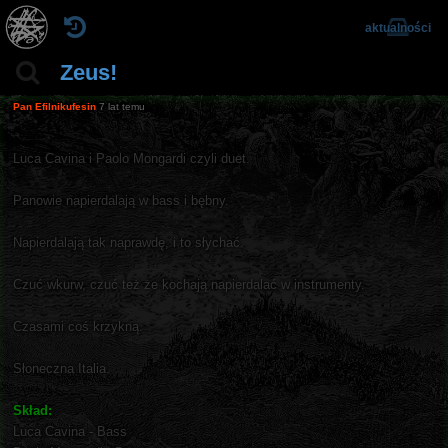
aktualności
Zeus!
Pan Efilnikufesin
7 lat temu
Luca Cavina i Paolo Mongardi czyli duet.
Panowie napierdalają w bass i bębny.
Napierdalają tak naprawdę, i to słychać.
Czuć wkurw, czuć też że kochają napierdalać w instrumenty.
Czasami coś krzykną.
Słoneczna Italia.
Skład:
Luca Cavina - Bass