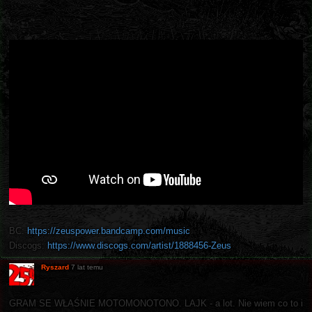
BC:
https://zeuspower.bandcamp.com/music
Discogs:
https://www.discogs.com/artist/1888456-Zeus
Ryszard
7 lat temu
GRAM SE WŁAŚNIE MOTOMONOTONO. LAJK - a lot. Nie wiem co to i