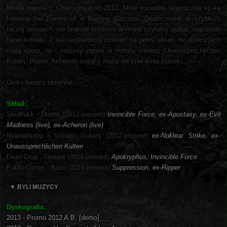
Młoda kapela z Chile, grają od 2012. Mnie rozwaliła tegoroczna ep-ka
Inhaling the Fumes of a Burning Carcass. Death metal w szybkich
raczej tempach, nie brakuje średnich w miarę czytelny wokal, naprawdę
fajne solówki. Z niecierpliwością czekam na pełny album, bo potencjach
mają spory, no i muzycy ograni w metalu śmierci (Unaussprechlichen
Kulten, Ripper, Acheron) mający metal we krwi a nie plastik.
Disko bardzo skromne.
Skład:
Skullfukk - Drums (2012-present)
Invincible Force, ex-Apostasy, ex-Evil
Madness (live), ex-Acheron (live)
Nyarlathotep - Vocals, Guitars (2012-present)
ex-Nuklear Strike, ex-
Unaussprechlichen Kulten
Dead Goat - Guitars (2014-present)
Apokryphus, Invincible Force
Pablo Cortés - Bass (2019-present)
Suppression, ex-Ripper
▼ BYLI MUZYCY
Dyskografia:
2013 - Promo 2012 A.B. [demo]