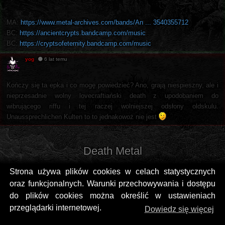
MA:
https://www.metal-archives.com/bands/An ... 3540355712
BC:
https://ancientcrypts.bandcamp.com/music
BC:
https://cryptsofeternity.bandcamp.com/music
yog
6 lat temu
Kończy się ta epka i co mogę powiedzieć? Ano, grają niespieszny, ale i
nieprzesadnie wolny lovecraftiański death z upodobaniem do
wibrującego riffu i tej raczej wolniejszej odsłony oldskulu.
Unaussprechlichen Kulten to to jednakowoż nie jest
Death Metal
Strona używa plików cookies w celach statystycznych
oraz funkcjonalnych. Warunki przechowywania i dostępu
do plików cookies można określić w ustawieniach
przeglądarki internetowej.
Dowiedz się więcej