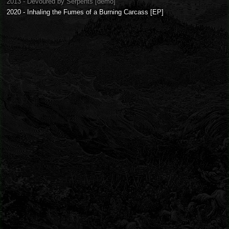
2013 - Devoured by Serpents [demo]
2020 - Inhaling the Fumes of a Burning Carcass [EP]