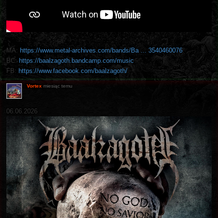
MA:
https://www.metal-archives.com/bands/Ba ... 3540460076
BC:
https://baalzagoth.bandcamp.com/music
FB:
https://www.facebook.com/baalzagoth/
Vortex
miesiąc temu
06.06.2026