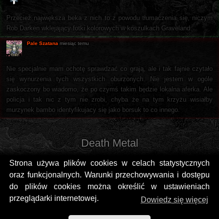
Przecież największa beka z nich to z powodu tłumaczenia się, niczym
Rob Darken wklejający fotki kolorowych w koszulkach Graveland.
Pale Szatana
miesiąc temu
Nie specjalnie mam ochotę sprawdzać co grają, ale i tak fajnie czytało
się wynurzenia tych wszystkich oburzonych. Nie jestem w ogóle
zaskoczony bo wiadomo, że po czymś takim będzie lokalna aferka. Ale
policja i tak nic z tym nie zrobi, chyba że na tym krzyżu wisiałby
murzynek bambo identyfikujacy się jako borsuk to co innego.
Death Metal
Strona używa plików cookies w celach statystycznych
oraz funkcjonalnych. Warunki przechowywania i dostępu
do plików cookies można określić w ustawieniach
przeglądarki internetowej.
Dowiedz się więcej