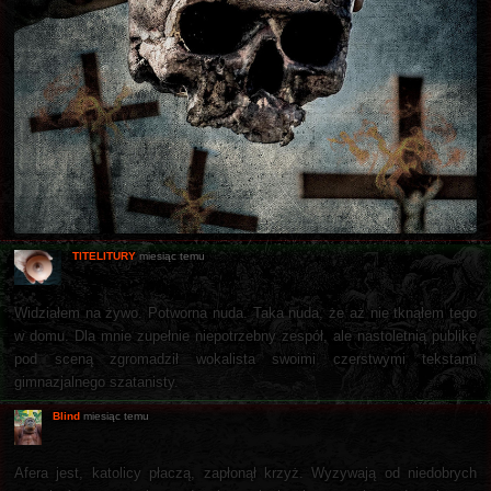
TITELITURY
miesiąc temu
Widziałem na żywo. Potworna nuda. Taka nuda, że aż nie tknąłem tego
w domu. Dla mnie zupełnie niepotrzebny zespół, ale nastoletnią publikę
pod sceną zgromadził wokalista swoimi czerstwymi tekstami
gimnazjalnego szatanisty.
Blind
miesiąc temu
Afera jest, katolicy płaczą, zapłonął krzyż. Wyzywają od niedobrych