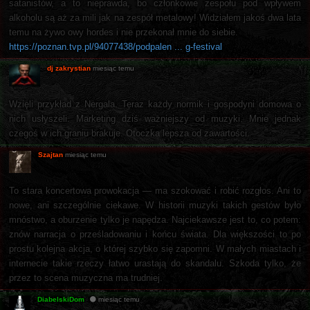
satanistów, a to nieprawda, bo członkowie zespołu pod wpływem
alkoholu są aż za mili jak na zespół metalowy! Widziałem jakoś dwa lata
temu na żywo owy hordes i nie przekonał mnie do siebie.
https://poznan.tvp.pl/94077438/podpalen ... g-festival
dj zakrystian
miesiąc temu
Wzięli przykład z Nergala. Teraz każdy normik i gospodyni domowa o
nich usłyszeli. Marketing dziś ważniejszy od muzyki. Mnie jednak
czegoś w ich graniu brakuje. Otoczka lepsza od zawartości.
Szajtan
miesiąc temu
To stara koncertowa prowokacja — ma szokować i robić rozgłos. Ani to
nowe, ani szczególnie ciekawe. W historii muzyki takich gestów było
mnóstwo, a oburzenie tylko je napędza. Najciekawsze jest to, co potem:
znów narracja o prześladowaniu i końcu świata. Dla większości to po
prostu kolejna akcja, o której szybko się zapomni. W małych miastach i
internecie takie rzeczy łatwo urastają do skandalu. Szkoda tylko, że
przez to scena muzyczna ma trudniej.
DiabelskiDom
miesiąc temu