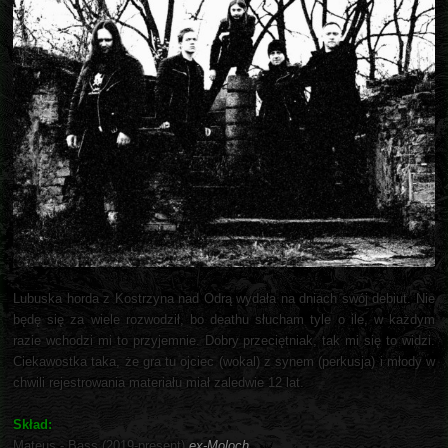
Lubuska horda z Kostrzyna nad Odrą wydała na dniach swój debiut. Nie
będę się za wiele rozwodził, bo deathu słucham tyle o ile, w każdym
razie wchodzi mi to przyjemnie. Dobry przeciętniak, tak mi się to widzi.
Ciekawostka taka, że gra tu ojciec (wokal) z synem (perkusja) i młody w
chwili rejestrowania materiału miał zaledwie 12 lat.
Skład:
Mateus - Bass (2019-present)
ex-Moloch