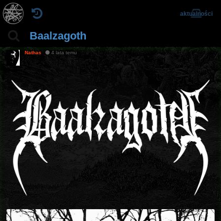
aktualności
Baalzagoth
Nathas
4 lata temu