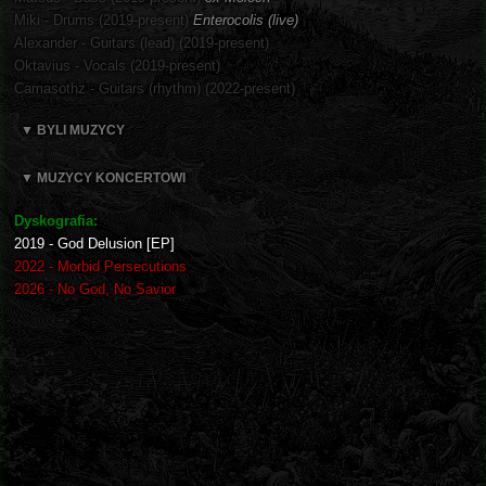
Miki - Drums (2019-present)
Enterocolis (live)
Alexander - Guitars (lead) (2019-present)
Oktavius - Vocals (2019-present)
Camasothz - Guitars (rhythm) (2022-present)
▼ BYLI MUZYCY
▼ MUZYCY KONCERTOWI
Dyskografia:
2019 - God Delusion [EP]
2022 - Morbid Persecutions
2026 - No God, No Savior