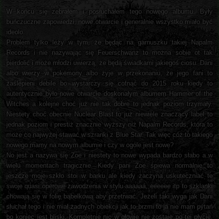
W końcu się zebrałem i posłuchałem tego nowego albumu. Były
buńczuczne zapowiedzi, nowe otwarcie i generalnie wszystko miało być
ideolo.
Problem tylko leży w tym, że będąc na garnuszku takiej Napalm
Records i nie nazywając się Feuerschwanz to można sobie ot tak
pierdolić i może młodzi uwierzą, że będą świadkami jakiegoś ciosu. Dani
albo wierzy w pokemony albo żyje w przekonaniu, że jego fani to
zaślepieni debile bo wystarczy się cofnąć do 2015 roku kiedy to
autentycznie było nowe otwarcie doskonałym albumem Hammer of the
Witches a kolejne choć już nie tak dobre to jednak poziom trzymały.
Niestety choć obecnie Nuclear Blast to już niewiele znaczący label to
jednak poziom i prestiż znacznie wyższy niż Napalm Records, która to
może co najwyżej stawać w szranki z Blue Star. Tak więc cóż to takiego
nowego mamy na nowym albumie i czy w ogóle jest nowe?
No jest a nazywa się Zoe i niestety to nowe wypada bardzo słabo a w
wielu momentach tragicznie. Kiedy pani Zoe śpiewa normalnie to
jeszcze moje szkło stoi w barku ale kiedy zaczyna uskuteczniać te
swoje quasi operowe zawodzenia w stylu aaaaaa, eeeeee itp to szklanki
chowają się w folię bąbelkową aby przetrwać. Jeżeli taki wyga jak Dani
słuchał tego i nie miał żadnych obiekcji jak to brzmi to ja nie mam pytań
bo koniec jest bliski. Kompletnie nic w głowie nie zostaje po tej płycie.