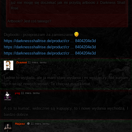
już nie mogę się doczekać jak mi przyślą artbooki z Darkness Shall
Rise.
Artbooki? Jest coś takiego?
Digibooki - przepraszam za zamieszanie
https://darknessshallrise.de/product/cr ... 8404204e3d
https://darknessshallrise.de/product/cr ... 8404204e3d
https://darknessshallrise.de/product/cr ... 8404204e3d
Zsamot
11 mies. temu
Ładnie to wygląda, ale ja mam stare wydania i mi wystarczy. Nie kumam
tych wciąż nowych wydań. Te chociaż mają klimat.
yog
11 mies. temu
A co tu kumać, widocznie są kupujący, to i nowe wydania wychodzą. I
bardzo dobrze.
Hajasz
11 mies. temu