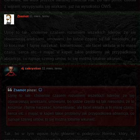
z wąsem wysypywała się workami, już na wysokości OWŚ.
Zsamot
11 mies. temu
Ujmę to tak- cholernie czasem rozumiem wszelkich liderów, że się
obwarowują aneksami, umowami, bo ludzie często są tak niesolidni, że
to koszmar. I fajnie narzekać, komentować, ale facet wkłada w to masę
czasu, serca etc. i mając w kapeli takie problemy jak przypadkowa
absencja, co rujnuje szereg umów, to się można totalnie wkurwić.
dj zakrystian
11 mies. temu
Zsamot
pisze:
Ujmę to tak- cholernie czasem rozumiem wszelkich liderów, że się
obwarowują aneksami, umowami, bo ludzie często są tak niesolidni, że to
koszmar. I fajnie narzekać, komentować, ale facet wkłada w to masę czasu,
serca etc. i mając w kapeli takie problemy jak przypadkowa absencja, co
rujnuje szereg umów, to się można totalnie wkurwić.
Tak, bo w tym wpisie było głównie o podejściu Romka, który był