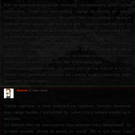
Kolo na bateriach wygrywa tak infantylne i przewidywalne partie, że się
odechciewa. Gitary coś tam próbują ciągnąć do przodu ale sekcja
rytmiczna jest okrutnie prosta. Na koniec Dani, który próbuje z fatalnym
skutkiem drzeć wysoko japę ale nie te lata i zapewne nawet nie wie, że
ma struny zjechane i się po prostu nie da. Najlepsze są te chwile kiedy
po prostu deklamuje i nie próbuje wrzeszczeć.
Egzotyczny jest ten skład angielsko amerykańsko czeski i zaczyna
trzeszczeć i chyba jak to piszę to już coś tam pierdolnęło ale w
zasadzie to rolada wywalona. Patrząc na rozkład wydawniczy to kolejny
album chyba w okolicy 2030 roku albo może lepiej nigdy.
Pewien nasz premier mówił, że ważne jest jak się kończy a tu coś
jebnęło, coś pierdolnęło obracam się i patrzę a jakiś niskorosły ludek
wypierdolił się na rowerku.
Zsamot
11 mies. temu
Pięknie napisane, w wielu punktach się zgadzam. Niestety obnażenie
tego całego burdelu z kontraktem itp. syfem rzuca niefajne światło na to
wszystko.
Od dobrych kilku lat rzeczywiście Dani powinien tylko deklamować, bo
to lepiej wypada, skrzek po prostu mi "minął". Nic w tym złego. Lata