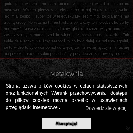
gadu gadu weszło i na sam koniec (wiedziałem) wjazd o foczce na
huśtawce. Wbiłem pierwszy z tekstem no to najlepszy kobiecy wokal
jaki miał zespół i super, że w teledysku Liv jest mimo, że dla mnie ma
trudną urodę. No właśnie ta huśtawka zrobiła cały ten teledysk bo co by
nie mówić Norweżka ma specyficzny głos a jeszcze w tym ubranku i
zwłaszcza tych butach zrobiła więcej niż połowa tego kawałka. Tak
sobie dalej rozkminialiśmy zespół i to co było dalej ale byliśmy zgodni,
że to wideo to było coś ponad co więcej Dani z ekipą tą czy inną już się
nie przebił. Tako oto sobie pogadaliśmy przy dobrze zastawionym stole.
Metalownia
Strona używa plików cookies w celach statystycznych
oraz funkcjonalnych. Warunki przechowywania i dostępu
do plików cookies można określić w ustawieniach
przeglądarki internetowej.
Dowiedz się więcej
Akceptuję!