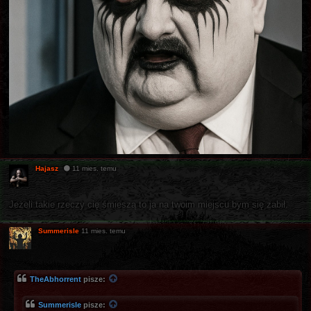
Hajasz
11 mies. temu
Jeżeli takie rzeczy cię śmieszą to ja na twoim miejscu bym się zabił.
Summerisle
11 mies. temu
TheAbhorrent
pisze:
Summerisle
pisze: