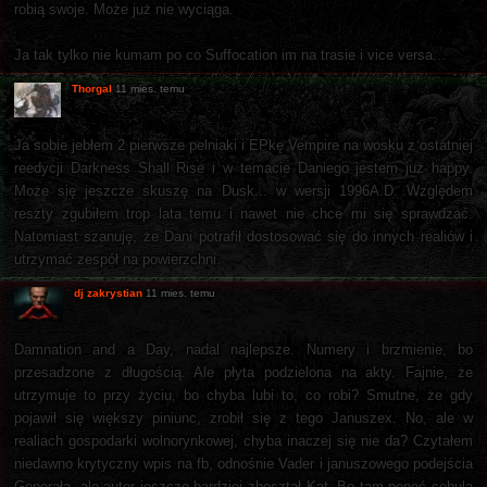
robią swoje. Może już nie wyciąga.
Ja tak tylko nie kumam po co Suffocation im na trasie i vice versa...
Thorgal
11 mies. temu
Ja sobie jebłem 2 pierwsze pelniaki i EPkę Vempire na wosku z ostatniej
reedycji Darkness Shall Rise i w temacie Daniego jestem już happy.
Może się jeszcze skuszę na Dusk... w wersji 1996A.D. Względem
reszty zgubiłem trop lata temu i nawet nie chce mi się sprawdzać.
Natomiast szanuję, że Dani potrafił dostosować się do innych realiów i
utrzymać zespół na powierzchni.
dj zakrystian
11 mies. temu
Damnation and a Day, nadal najlepsze. Numery i brzmienie, bo
przesadzone z długością. Ale płyta podzielona na akty. Fajnie, że
utrzymuje to przy życiu, bo chyba lubi to, co robi? Smutne, że gdy
pojawił się większy piniunc, zrobił się z tego Januszex. No, ale w
realiach gospodarki wolnorynkowej, chyba inaczej się nie da? Czytałem
niedawno krytyczny wpis na fb, odnośnie Vader i januszowego podejścia
Generała, ale autor jeszcze bardziej zbeształ Kat. Bo tam ponoć cebula