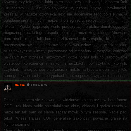
Kwestia czy faktycznie lubią to co robią, czy lubili kiedyś, a potem "tak
już zostało" - i jest odklepywanie wyuczonej rutyny i powinności.
Zresztą, w naturze człowieka leży nie docenianie tego co się ma, a
oglądanie się na innych i marzenia o sięgnięciu niebios.
"Metal i Piekło" naprawdę warto przeczytać - brutalna demitologizacja
magicznej otoczki tego zespołu (pomijając może Regulskiego, Mrowca i
paru osób mniej lub bardziej zbliżonych do zespołu, które są w
pozytywnym świetle przedstawione). Nawet człowiek nie wiedział jakie
to są toksyczne klimaty, począwszy od atmosfery w zespole, kończąc
na całym tym biznesie muzycznym, gdzie normą było np. sabotowanie
występów konkurencji i innych smaczkach, po czytaniu których,
czytelnik ma się ochotę przerzucić z metalu na tybetańskie mantry. Od
samego czytania o tych perypetiach, można poczuć wypalenie, haha.
Hajasz
8 mies. temu
Dzisiaj spotkałem się z dawno nie widzianym kolegą też tzw. hard fanem
COF i tak kiedy sobie opierdalaliśmy obfity obiadek i gadka zeszła w
muzę ten tak sam od siebie zaczął mówić o tym zespole. Nagle padł
tekst. Wiesz Hajasz COF generalnie zakończył poważne granie na
Nymphetamine!!!
Mówię ale potem było kilka fajnych płyt co ujmy nie przynoszą. Kumpel