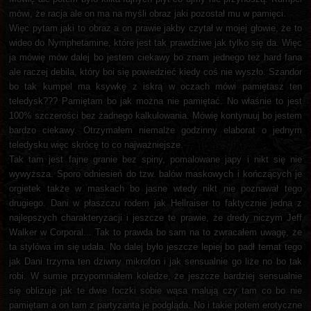
mówi, że racja ale on ma na myśli obraz jaki pozostał mu w pamięci.
Więc pytam jaki to obraz a on prawie jakby czytał w mojej głowie, że to
wideo do Nymphetamine, które jest tak prawdziwe jak tylko się da. Więc
ja mówię mów dalej bo jestem ciekawy bo znam jednego też hard fana
ale raczej debila, który boi się powiedzieć kiedy coś nie wyszło. Szandor
bo tak kumpel ma ksywkę z iskrą w oczach mówi pamiętasz ten
teledysk??? Pamiętam bo jak można nie pamiętać. No właśnie to jest
100% szczerości bez żadnego kalkulowania. Mówię kontynuuj bo jestem
bardzo ciekawy. Otrzymałem niemalże godzinny elaborat o jednym
teledysku więc skrócę to co najważniejsze.
Tak tam jest fajne granie bez spiny, pomalowane japy i nikt się nie
wywyższa. Sporo odniesień do tzw. balów maskowych i kończących je
orgietek także w maskach bo jasne wtedy nikt nie poznawał tego
drugiego. Dani w płaszczu rodem jak Hellraiser to faktycznie jedna z
najlepszych charakteryzacji i jeszcze te prawie, że dredy niczym Jeff
Walker w Corporal... Tak to prawda bo sam na to zwracałem uwagę, że
ta stylówa im się udała. No dalej było jeszcze lepiej bo padł temat tego
jak Dani trzyma ten dziwny mikrofon i jak sensualnie go liże no bo tak
robi. W sumie przypomniałem koledze, że jeszcze bardziej sensualnie
się oblizuje jak te dwie foczki sobie wąsa malują czy tam co bo nie
pamiętam a on tam z partyzanta je podgląda. No i takie potem erotyczne