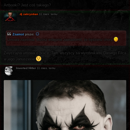
Artbooki? Jest coś takiego?
dj zakrystian
11 mies. temu
Zsamot
pisze:
Umowa zajebista. Musisz wstępnie zawiadomić, że będziesz chory.
Zwyczajna umowa o pracę. Tam wszyscy sa wyrobnikami Daniego Filca
w jego Januszexie.
Inverted Hitler
11 mies. temu