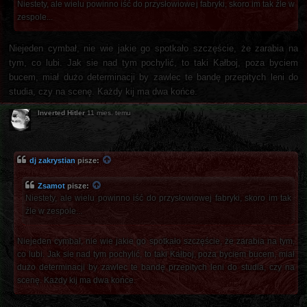
Niestety, ale wielu powinno iść do przysłowiowej fabryki, skoro im tak źle w
zespole...
Niejeden cymbał, nie wie jakie go spotkało szczęście, że zarabia na
tym, co lubi. Jak sie nad tym pochylić, to taki Kałboj, poza byciem
bucem, miał dużo determinacji by zawlec te bandę przepitych leni do
studia, czy na scenę. Każdy kij ma dwa końce.
Inverted Hitler
11 mies. temu
dj zakrystian
pisze:
Zsamot
pisze:
Niestety, ale wielu powinno iść do przysłowiowej fabryki, skoro im tak
źle w zespole...
Niejeden cymbał, nie wie jakie go spotkało szczęście, że zarabia na tym,
co lubi. Jak sie nad tym pochylić, to taki Kałboj, poza byciem bucem, miał
dużo determinacji by zawlec te bandę przepitych leni do studia, czy na
scenę. Każdy kij ma dwa końce.