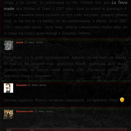
znają, a by chcieli, to pozostawię tu info. Filmem tym jest
La Terza
madre
aka
Mother of Tears
z 2007 roku i bym to ocenił w granicach 4-
5/10 i w zasadzie poza cyckami (w tym córki reżysera, grającej główną
rolę), to nie ma on za bardzo nic do zaoferowania, a efekty, no to 2007
CGI i wszystko jasne - oczy bolą. Jedyna ciekawostka chyba taka, że
to zdaje się część quasi-trylogii z
Suspirią
i
Inferno
.
mork
11 mies. temu
Pani Marie, co to grała na klawiszach, ogłosiła, że odchodzi ze składu.
W ślad za nią poszedł mąż, gitarzysta Marek, publikując przy okazji
oświadczenie, w którym wylał trochę żali. Zaznaczył jednak, że
dokończy trasę z zespołem.
Zsamot
11 mies. temu
Umowa zajebista. Musisz wstępnie zawiadomić, że będziesz chory.
Summerisle
11 mies. temu