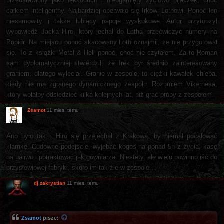
przedstawiony jako lekkoduch i nieogarnięty życiowo pijaczek, choć
całkiem inteligentny. Najbardziej oberwało się Irkowi Lothowi. Ponoć leń
niesamowity i także lubiący napoje wyskokowe. Autor przytoczył
wypowiedż Jacka Hiro, który jechał do Lotha przećwiczyć numery na
Popiór. Na miejscu ponoć skacowany Loth oznajmił, że nie przygotował
się. To z książki Metal & Hell ponoć, choć nie czytałem. Za to Roman
sam dyplomatyczniej stwierdził, że Irek był średnio zainteresowany
graniem, dlatego wyleciał. Granie w zespole, to ciężki kawałek chleba,
kiedy nie ma zgranego dynamicznego zespołu. Rozumiem Vikernesa,
który wolałby odsiedzieć kilka kolejnych lat, niż grać próby z zespołem.
Zsamot
11 mies. temu
Ano było tak... Hiro się przejechał z Krakowa, by niemal pocałować
klamkę. Cudowne podejście, wyjebać kogoś na ponad 5h z życia, kasę
na paliwo i potraktować jak gówniarza. Niestety, ale wielu powinno iść do
przysłowiowej fabryki, skoro im tak źle w zespole...
dj zakrystian
11 mies. temu
Zsamot
pisze: