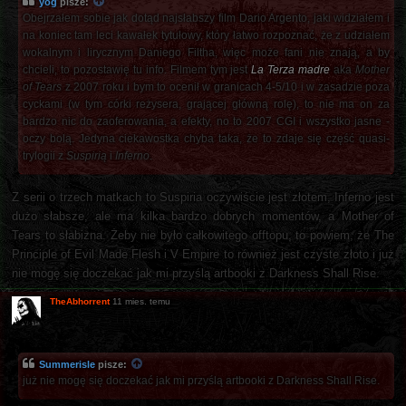
yog
pisze:
Obejrzałem sobie jak dotąd najsłabszy film Dario Argento, jaki widziałem i
na koniec tam leci kawałek tytułowy, który łatwo rozpoznać, że z udziałem
wokalnym i lirycznym Daniego Filtha, więc może fani nie znają, a by
chcieli, to pozostawię tu info. Filmem tym jest
La Terza madre
aka
Mother
of Tears
z 2007 roku i bym to ocenił w granicach 4-5/10 i w zasadzie poza
cyckami (w tym córki reżysera, grającej główną rolę), to nie ma on za
bardzo nic do zaoferowania, a efekty, no to 2007 CGI i wszystko jasne -
oczy bolą. Jedyna ciekawostka chyba taka, że to zdaje się część quasi-
trylogii z
Suspirią
i
Inferno
.
Z serii o trzech matkach to Suspiria oczywiście jest złotem, Inferno jest
dużo słabsze, ale ma kilka bardzo dobrych momentów, a Mother of
Tears to słabizna. Żeby nie było całkowitego offtopu, to powiem, że The
Principle of Evil Made Flesh i V Empire to również jest czyste złoto i już
nie mogę się doczekać jak mi przyślą artbooki z Darkness Shall Rise.
TheAbhorrent
11 mies. temu
Summerisle
pisze:
już nie mogę się doczekać jak mi przyślą artbooki z Darkness Shall Rise.