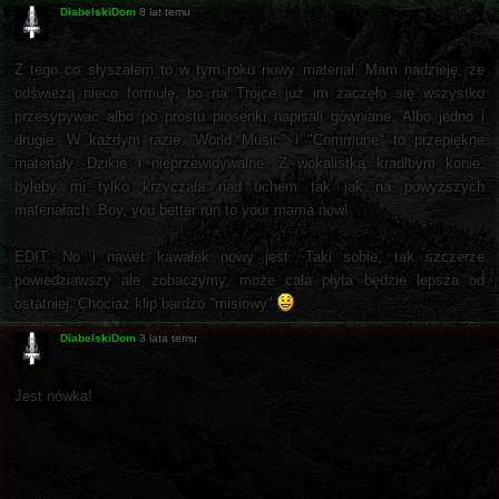
DiabelskiDom
8 lat temu
Z tego co słyszałem to w tym roku nowy materiał. Mam nadzieję, że
odświeżą nieco formułę, bo na Trójce już im zaczęło się wszystko
przesypywać albo po prostu piosenki napisali gówniane. Albo jedno i
drugie. W każdym razie "World Music" i "Commune" to przepiękne
materiały. Dzikie i nieprzewidywalne. Z wokalistką kradłbym konie,
byleby mi tylko krzyczała nad uchem tak jak na powyższych
materiałach. Boy, you better run to your mama now!
EDIT: No i nawet kawałek nowy jest. Taki sobie, tak szczerze
powiedziawszy ale zobaczymy, może cała płyta będzie lepsza od
ostatniej. Chociaż klip bardzo "misiowy"
DiabelskiDom
3 lata temu
Jest nówka!