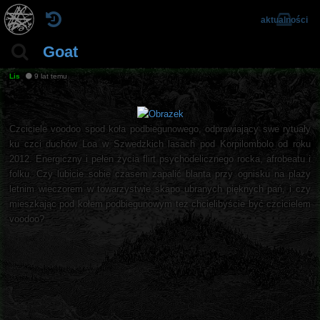
aktualności
Goat
Lis
9 lat temu
Czciciele voodoo spod koła podbiegunowego, odprawiający swe rytuały
ku czci duchów Loa w Szwedzkich lasach pod Korpilombolo od roku
2012. Energiczny i pełen życia flirt psychodelicznego rocka, afrobeatu i
folku. Czy lubicie sobie czasem zapalić blanta przy ognisku na plaży
letnim wieczorem w towarzystwie skąpo ubranych pięknych pań, i czy
mieszkając pod kołem podbiegunowym też chcielibyście być czcicielem
voodoo?