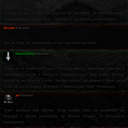
Trzecia już jest od roku, też jeszcze nie słuchałem. Ja mam odwrotnie,
druga podoba mi się bardziej, i wydaje mi się bardziej dopracowana.
Decybel
9 lat temu
tam do licha, już sprawdzam co tam się dzieje na trójce
DiabelskiDom
9 lat temu
Forma to im uciekła na Trójce. Pierwsze dwie to doskonałe materiały a
zamykający numer z Dwójki to najlepsza rzecz jaką zrobili. Wrzask
wokalistki po którymś z kolei "Ancient empire" przyprawia o takie same
ciarki jak krzyk Audrey na koniec "Faiblesse des Sens" Amesoeurs.
pit
8 lat temu
Znam pierwsze dwa albumy. Drugi mógłby robić za soundtrack do
któregoś z filmów Jarmuscha, np. Broken Flowers. To oczywiście
komplement.