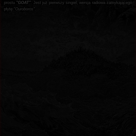
prostu
"GOAT"
. Jest już pierwszy singiel, wersja radiowa zamykającego
płytę
"Ouroboros"
.