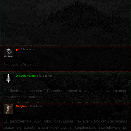
pit
2 lata temu
Nie będzie Afryki???
DiabelskiDom
2 lata temu
Po flircie z afrobeatem? Przecież afrobeat to wręcz podstawa każdego
ich starszego materiału....
Szajtan
2 lata temu
11 października 2024 roku, oczywiście nakładem
Rocket Recordings
ukaże się szósty album kolektywu z Korpilombolo zatytułowany po