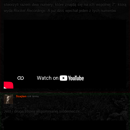
stworzyli razem dwa numery, które znajdą się na ich wspólnej 7'', którą
wyda
Rocket Recordings
. A już dziś wjechał jeden z tych numerów.
Szajtan
rok temu
Jest i druga strona wspomnianej siódemeczki.