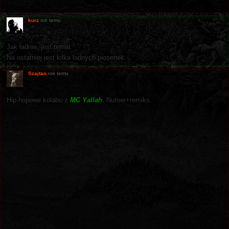
kurz
rok temu
Jak ładnie, jest temat.
Na ostatniej jest kilka ładnych piosenek.
Szajtan
rok temu
Hip-hopowe kolabo z
MC Yallah
. Numer+remiks.