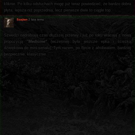
kliknie. Po kilku odsłuchach mogę już teraz powiedzieć, że bardzo dobra
płyta, lepsza niż poprzednia, lecz pierwsze dwie to ciągle top.
Szajtan
2 lata temu
Szwedzi nadrabiają czas dłuższej przerwy i już po roku wracają z nową
propozycją
"Medicine"
(wcześniej była jeszcze epka i ścieżka
dźwiękowa do mini-serialu). Tym razem, po flircie z afrobeatem, bardziej
bezpiecznie, klasycznie.