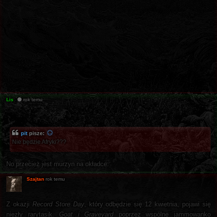
Lis
rok temu
pit
pisze:
Nie będzie Afryki???
No przecież jest murzyn na okładce.
Szajtan
rok temu
Z okazji
Record Store Day
, który odbędzie się 12 kwietnia, pojawi się
niezły rarytasik.
Goat i Graveyard
poprzez wspólne jammowanko