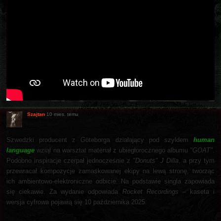
Szajtan
10 mies. temu
Szwedzki producent z Göteborga działający pod szyldem
human
language
wziął na warsztat materiał z ubiegłorocznego albumu
"GOAT"
.
Podobno inspiracje czerpał jednocześnie z
"Donuts" J Dilla
, a przy tym
przewracał kompozycje zamaskowanej ekipy na lewą stronę, tworząc
ich ambientowo-elektroniczne odbicie. Na podstawie singla zapowiada
się ciekawie. Za wydanie odpowiada
Rocket Recordings
– kaseta i
wersja cyfrowa pojawią się 10 października 2025.