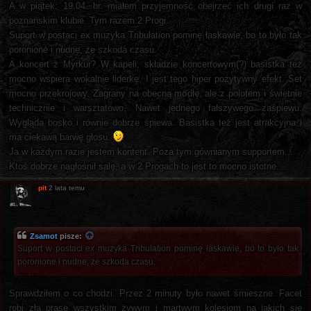
A w piątek: 19.04. br. miałem przyjemność obejrzeć ich drugi raz w
poznańskim klubie. Tym razem 2 Progi.
Suport w postaci ex muzyka Tribulation pominę łaskawie, bo to było tak
poronione i nudne, że szkoda czasu.
A koncert z Myrkur? W kapeli, składzie koncertowym(?) basistka też
mocno wspiera wokalnie liderkę. I jest tego hiper pozytywny efekt. Set
mocno przekrojowy. Zagrany na obecną modłę, ale z polotem i świetnie
technicznie i warsztatowo. Nawet jednego fałszywego zaśpiewu.
Wygląda bosko i równie dobrze śpiewa. Basistka też jest atrakcyjna i
ma ciekawą barwę głosu.
Ja w każdym razie jestem kontent. Poza tym gównianym supportem...
Ktoś dobrze nagłośnił salę, a w 2 Progach to jest to mocno istotne.
pit
2 lata temu
Zsamot
pisze:
Suport w postaci ex muzyka Tribulation pominę łaskawie, bo to było tak
poronione i nudne, że szkoda czasu.
Sprawdziłem o co chodzi. Przez 2 minuty było nawet śmieszne. Facet
robi złą prasę wszystkim żywym i martwym kolesiom na jakich się