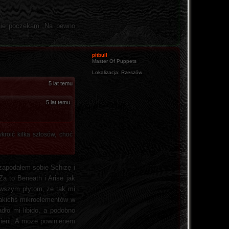
tnie poczekam. Na pewno
pitbull
Master Of Puppets
Lokalizacja:
Rzeszów
5 lat temu
5 lat temu
kroić kilka sztosów, choć
 zapodałem sobie Schizę i
Za to Beneath i Arise jak
erwszym płytom, że tak mi
 jakichś mikroelementów w
dło mi libido, a podobno
mieni. A może powinienem