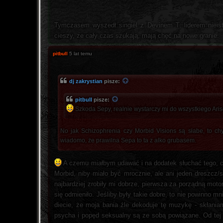
Tymczasem wyszedł singiel z Devinem T. liderem nieist
cieszy, ze cały czas szukają, mają chęć na nowe granie.
pitbull
5 lat temu
dj zakrystian
pisze:
pitbull
pisze:
Szkoda Sepy, realnie wystarczy mi do wszystkiego Arise
No jak Schizophrenia czy Morbid Visions są słabe, to ch
wiadomo, że prawilna Sepa to ta z alko grubasem.
A czemu miałbym udawać i na dodatek słuchać tego, co 
Morbid, niby miało być mrocznie, ale ani jeden dreszcz/s
najbardziej zrobiły mi dobrze, pierwsza za porządną moto
się odmieniło. Jeśliby były takie dobre, to nie powinno
diecie, że moja bania źle dekoduje tę muzykę - skłania
psycha i popęd seksualny są ze sobą powiązane. Od tej 