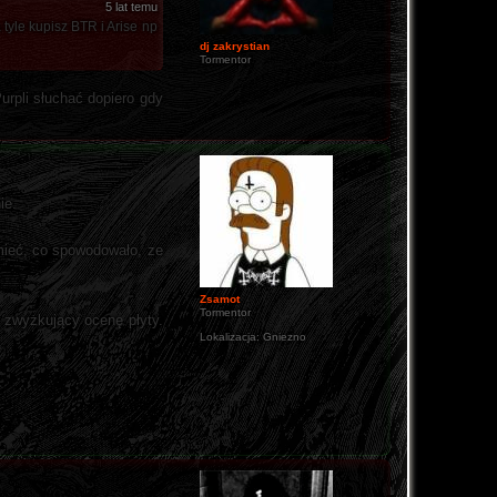
5 lat temu
 tyle kupisz BTR i Arise np
dj zakrystian
Tormentor
rpli słuchać dopiero gdy
ie.
umieć, co spowodowało, ze
Zsamot
Tormentor
e zwyżkujący ocenę płyty.
Lokalizacja:
Gniezno