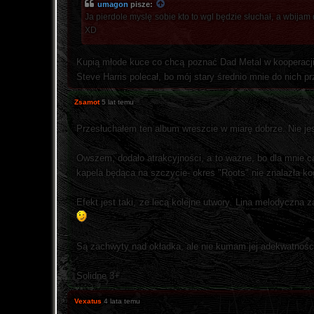
umagon
pisze:
Ja pierdole myslę sobie kto to wgl będzie słuchał, a wbijam 
XD
Kupią młode kuce co chcą poznać Dad Metal w kooperacji
Steve Harris polecał, bo mój stary średnio mnie do nich 
Zsamot
5 lat temu
Przesłuchałem ten album wreszcie w miarę dobrze. Nie jest
Owszem, dodało atrakcyjności, a to ważne, bo dla mnie ca
kapela będąca na szczycie- okres "Roots" nie znalazła ko
Efekt jest taki, ze lecą kolejne utwory. Lina melodyczn
Są zachwyty nad okładka, ale nie kumam jej adekwatności
Solidne 3+
Vexatus
4 lata temu