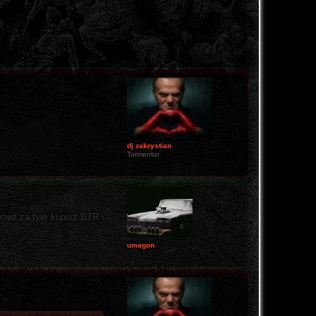
dj zakrystian
Tormentor
ecież za tyle kupisz BTR i
umagon