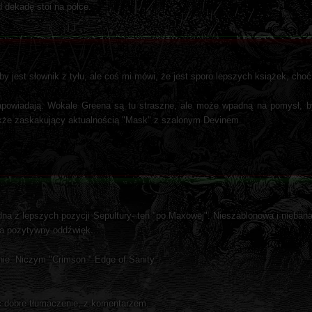
d dekadę stoi na półce.
y jest słownik z tyłu, ale coś mi mówi, że jest sporo lepszych książek, choć
zapowiadają. Wokale Greena są tu straszne, ale może wpadną na pomysł, 
kże zaskakujący aktualnością "Mask" z szalonym Devinem.
na z lepszych pozycji Sepultury- ten "po Maxowej". Nieszablonowa i niebana
na pozytywny oddźwięk...
nie. Niczym "Crimson " Edge of Sanity.
ć dobre tłumaczenie, z komentarzem.