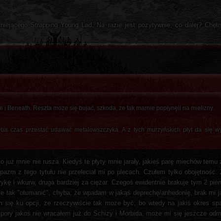
niejącego Strapping Young Lad. Na razie jest pozytywnie, co dalej? Chę
 i Beneath. Reszta może się bujać, szkoda, że tak marnie popłynęli na mielizny.
yba czas przestać udawać metalowszczyka. A z tych murzyńskich płyt da się wy
już mnie nie rusza. Kiedyś te płyty mnie jarały, jakieś parę miechów temu
pazm z tego tytułu nie przeleciał mi po plecach. Czułem tylko obojętność. 
rykę i wkurw, druga bardziej za ciężar. Czegoś ewidentnie brakuje tym 2 pi
 mnie tak "otumanić", chyba, że wpadam w jakąś deprechę/anhedonię, brak mi
m się ku opcji, że rzeczywiście tak może być, bo wtedy na jakiś okres spa
pory jakoś nie wracałem już do Schizy i Morbida, może mi się jeszcze od