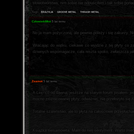
słowotwórstwa, nim sobie nie odpuściłem i tak sobie pona
brazylia
groove metal
thrash metal
Tagi:
CzłowiekMłot
5 lat temu
No ja mam pożyczoną, ale pewnie poleży i się zakurzy. Nib
Wracając do wątku, ciekawe co wyjdzie z tej płyty co 
dziwnych wspomagacze, cała reszta spoko, zwłaszcza ja
Zsamot
5 lat temu
A-Lex- co od dawna, jeszcze na starym forum pisałem- jed
mocno zróżnicowanej płyty, odważnej, nie przełożyło się 
Totalne szaleństwo, ale to płyta na całościowe przesłucha
Książka niesamowita. Mam do niej sentyment. Warto mie