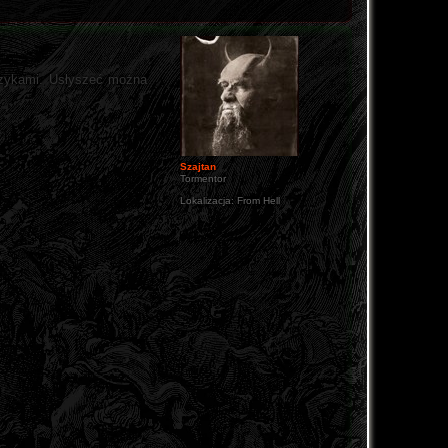
muzykami. Usłyszeć można
Szajtan
Tormentor
Lokalizacja:
From Hell