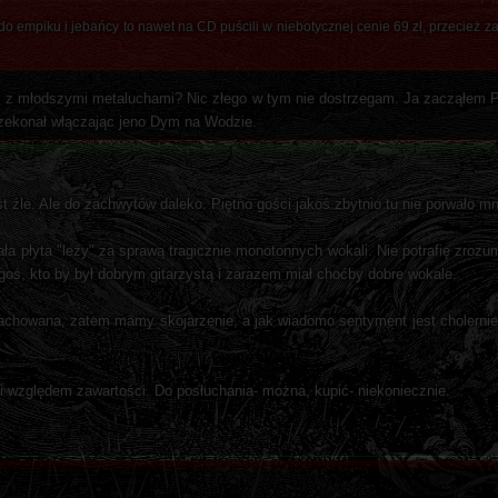
do empiku i jebańcy to nawet na CD puścili w niebotycznej cenie 69 zł, przecież za
 z młodszymi metaluchami? Nic złego w tym nie dostrzegam. Ja zacząłem Pu
przekonał włączając jeno Dym na Wodzie.
 źle. Ale do zachwytów daleko. Piętno gości jakoś zbytnio tu nie porwało mn
ła płyta "leży" za sprawą tragicznie monotonnych wokali. Nie potrafię zroz
goś, kto by był dobrym gitarzystą i zarazem miał choćby dobre wokale.
a zachowana, zatem mamy skojarzenie, a jak wiadomo sentyment jest cholerni
 względem zawartości. Do posłuchania- można, kupić- niekoniecznie.