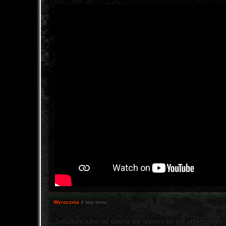
Wyrocznia
4 lata temu
Sepulture lubie od dawna ale dopiero co się przemogłem