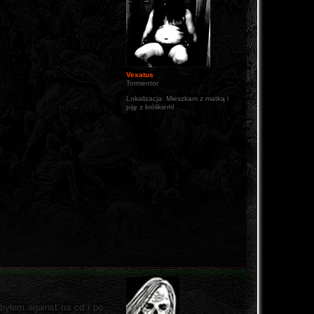
Vexatus
Tormentor
Lokalizacja:
Mieszkam z matką i
piję z królikiem!
byłem against na cd i po