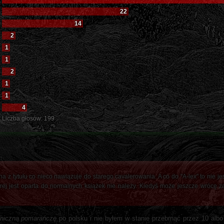
22
14
2
1
1
2
1
1
4
Liczba głosów:
199
a z tytułu co nieco nawiązuje do starego cavalerowania. A co do "A-lex" to nie jes
ej jest oparta do normalnych książek nie należy. Kiedyś może jeszcze wrócę z
niczną pomarańczę
po polsku i nie byłem w stanie przebrnąć przez 10 albo