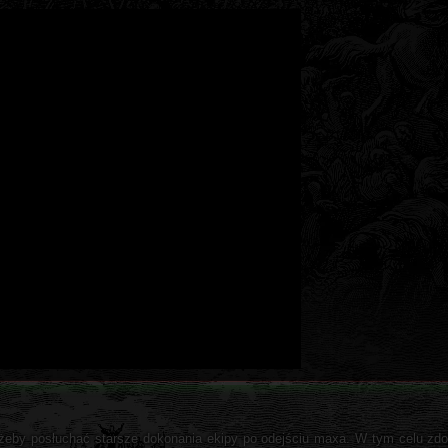
 żeby posłuchać starsze dokonania ekipy po odejściu maxa. W tym celu zdo