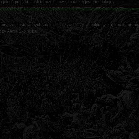
jakieś proszki. Jeśli to przejściowe, to raczej jestem spokojny.
ltury, zarejestrowanych zdalnie, na żywo, przy współpracy z rozmaitymi 
czy Alexa Skolnicka.