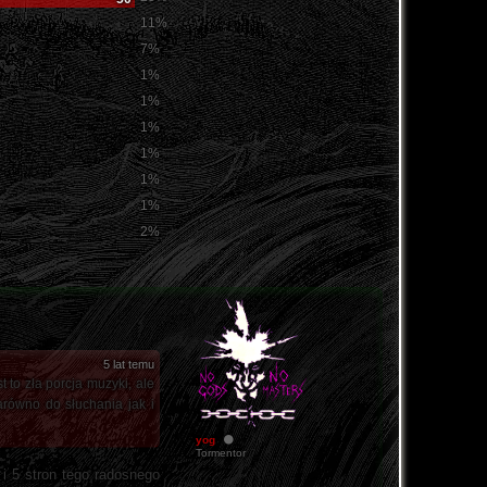
11%
7%
1%
1%
1%
1%
1%
1%
2%
5 lat temu
t to zła porcja muzyki, ale
arówno do słuchania jak i
yog
Tormentor
 i 5 stron tego radosnego