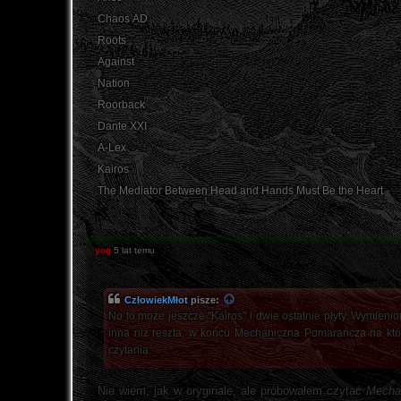
Chaos AD
Roots
Against
Nation
Roorback
Dante XXI
A-Lex
Kairos
The Mediator Between Head and Hands Must Be the Heart
yog
5 lat temu
CzłowiekMłot
pisze:
No to może jeszcze "Kairos" i dwie ostatnie płyty. Wymienion
inna niż reszta, w końcu Mechaniczna Pomarańcza na któr
czytania.
Nie wiem, jak w oryginale, ale próbowałem czytać
Mecha