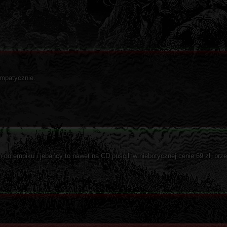
ympatycznie.
m do empiku i jebańcy to nawet na CD puścili w niebotycznej cenie 69 zł, prz