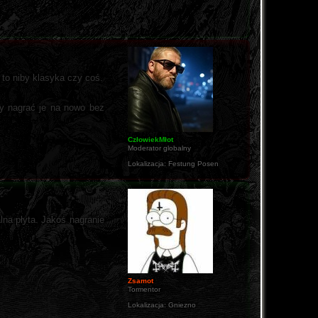
 to niby klasyka czy coś.
by nagrać je na nowo bez
CzłowiekMłot
Moderator globalny
Lokalizacja:
Festung Posen
lna płyta. Jakoś nagranie
Zsamot
Tormentor
Lokalizacja:
Gniezno