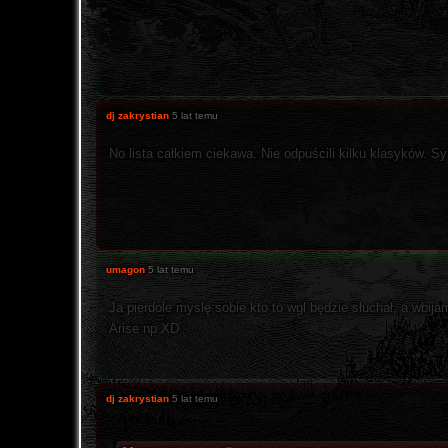
dj zakrystian
5 lat temu
No lista całkiem ciekawa. Nie odpuścili kilku klasyków. S
umagon
5 lat temu
Ja pierdole myslę sobie kto to wgl będzie słuchał, a wbija
Arise np XD
dj zakrystian
5 lat temu