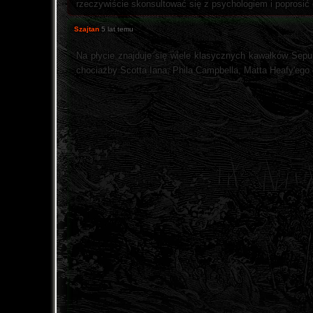
rzeczywiście skonsultować się z psychologiem i poprosić o 
Szajtan
5 lat temu
Na płycie znajduje się wiele klasycznych kawałków Sepu
chociażby Scotta Iana, Phila Campbella, Matta Heafy'ego 