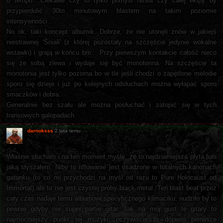
o tempo.. Ciekawe czy to tylko pomysł Nihila czy całej ekipy by
przypierdolić 30to minutowym blastem na takim poziomie
intensywności...
No ok, taki koncept albumik. Dobrze, że nie utonęli znów w jakiejś
niestrawnej 'Śniali' (z której pozostały na szczęście jedynie wokalne
wstawki) i grają w końcu bm... Przy pierwszym kontakcie całość nieco
się ze sobą zlewa i wydaje się być monotonna. Na szczęście ta
monotonia jest tylko pozorna bo w tle jeśli chodzi o zapętlone melodie
sporo się dzieje i już po kolejnych odsłuchach można wyłapać sporo
smaczków i dobra.
Generalnie bez szału ale można posłuchać i zatopić się w tych
transowych galopadach.
darnoksss
2 lata temu
Właśnie słucham i na ten moment myślę, że to najdziwniejsza płyta furii
jaką słyszałem. Niby to riffowanie jest osadzone w totalnych kanonach
gatunku (to co mi przychodzi na myśl od razu to Pure Holocaust od
Immortal) ale to nie jest czystej próby black metal. Ten blast beat przez
cały czas nadaje temu albumowi specyficznego klimaciku, nudziło by to
pewnie gdyby nie super partie gitar. Jak na mój gust te gitary to
najmocniejszy punkt tej muzyki, oczywiście to dopiero pierwsze