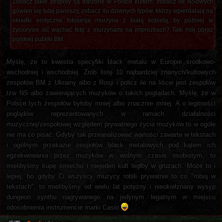
Zobacz jakie zespoły są darzone w Polsce kultem, zobacz ile NSowych
gówien się tutaj panoszy, zobacz ilu dziwnych typów, którzy wpierdalają na
okładki erotyczne fotosesje murzyna z białą kobietą, by później w
życiorysie iść wąchać fetę z murzynami na imprezkach? Taki mój obraz
polskiej publiki BM.
Myślę, że to kwestia specyfiki black metalu w Europie środkowo-
wschodniej i wschodniej. Zrób listę 10 najbardziej znanych/kultowych
zespołów BM z Ukrainy albo z Rosji i policz ile na liście jest zespołów
tzw NS albo zawierających muzyków o takich poglądach. Myślę, że w
Polsce tych zespołów byłoby mniej albo znacznie mniej. A o legitności
poglądów reprezentowanych w ramach działalności
muzycznej/zespołowej względem prywatnego życia muzyków to w ogóle
nie ma co pisać. Gdyby tak przeanalizować wartości zawarte w tekstach
i ogólnym przekazie zespołów black metalowych pod kątem ich
egzekwowania przez muzyków w wolnym czasie osobistym, to
mielibyśmy kupę śmiechu i niejeden kult ległby w gruzach. Może to i
lepiej, bo gdyby Ci wszyscy muzycy robili prywatnie to co "robią w
tekstach", to mielibyśmy od wielu lat potężny i nieokiełznany wysyp
dungeon synthu nagrywanego na jedynym legalnym w miejscu
odosobnienia instrumencie marki Casio