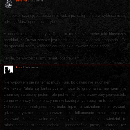
Derelict
2 lata temu
No spoko, szanuję za posta i nie widzę już dalej sensu w wykłócaniu się
o Furię. Masz sporo racji i tyle.
A odnośnie tej anegdoty z Rene to może być trochę taki klasyczny
przykład, że "trawa zawsze jest bardziej zielona w ogrodzie sąsiada". Co
do specyfiki sceny wschodnioeuropejskiej również pełna zgoda.
Myślę, że wyczerpaliśmy temat, pozdrawiam.
kurz
2 lata temu
Nie wypowiem się na temat muzy Furii, bo dawno nie słuchałem.
Ale teksty Nihila są fantastyczne, może to grafomania, nie wiem nie
znam się zarobiony jestem, ale jest w nich jakiś przewrotny pierwiastek,
że nie wiem czy to serio czy nie i w każdej z tych opcji mi to robi.
Odnośnie jego inteligencji czy braku tejże, to widziałem z nim wywiad,
gdzie faktycznie przez pierwsze kilka kilkanaście minut mogło się
wydawać, że facet wolno myśli, z tym że jak już coś powiedział, to
miało sens. I to sens głęboki i jednocześnie prosty i dlatego też