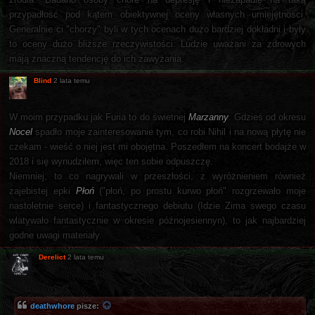
przypadłość pod kątem obiektywnej oceny własnych umiejętności.
Generalnie ci "chorzy" byli w tych ocenach dużo bardziej dokładni i były
to oceny dużo bliższe rzeczywistości. Ludzie uważani za zdrowych
mają znaczną tendencję do ich zawyżania.
Blind
2 lata temu
W moim przypadku jak Furia to do świetnej
Marzanny
. Gdzieś od okresu
Nocel
spadło moje zainteresowanie tym, co robi Nihil i na nową płytę nie
czekam - wieść o niej jest mi obojętna. Poszedłem na koncert bodajże w
2018 i się wynudziłem, więc ten sobie odpuszczę.
Niemniej, to co nagrywali w przeszłości, z wyróżnieniem również
zajebistej epki
Płoń
("płoń, po prostu kurwo płoń" rozgrzewało moje
nastoletnie serce) i fantastycznego debiutu (Idzie Zima swego czasu
wlatywało fantastycznie w okresie późnojesiennyn), to jak najbardziej
godne uwagi materiały.
Derelict
2 lata temu
deathwhore
pisze: