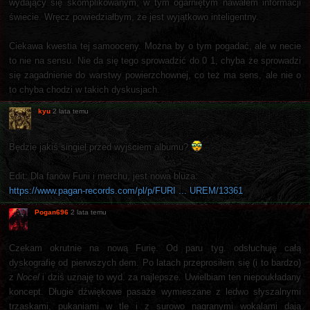
wydający się skomplikowanym, w tym ogarniętym nawałem informacji
świecie. Wręcz powiedziałbym, że jest wyjątkowo inteligentny.
Ciekawa kwestia tej samooceny. Można by o tym pogadać, ale w necie
to nie na sensu. Nie da się tego sprowadzić do 0 1, chyba że sprowadzi
się zagadnienie do warstwy powierzchownej, co też ma sens, ale nie o
to chyba chodzi w takich dyskusjach.
kyu
2 lata temu
Będzie jakiś singiel przed wyjściem albumu?
Edit: Dla fanów Furii i merchu, jest nowa bluza:
https://www.pagan-records.com/pl/p/FURI ... UREM/13361
Pogan696
2 lata temu
Czekam okrutnie na nową Furię. Od paru tyg. odsłuchuję całą
dyskografię od pierwszych dem. Po latach przeprosiłem się (i to bardzo)
z
Nocel
i dziś uznaję to wyd. za najlepsze. Uwielbiam ten niepoukładany
koncept. Długie dźwiękowe pasaże wymieszane z ledwo słyszalnymi
trzaskami, pukaniami w tle i z surowo nagranymi wokalami dają