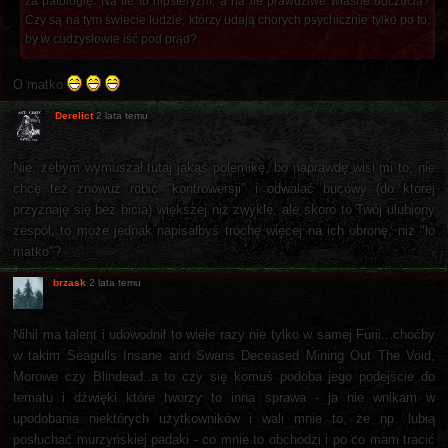
za patologię. Na ile to hipsteryzm, a na ile prawdziwe własne odczucia?
Czy są na tym świecie ludzie, którzy udają chorych psychicznie tylko po to,
by w cudzysłowie iść pod prąd?
O matko
Derelict
2 lata temu
Nie, żebym wymuszał tutaj jakąś polemikę, bo naprawdę wisi mi to, nie
chcę też znowuż robić "kontrowersji" i odwalać bucówy (do której
przyznaję się bez bicia) większej niż zwykle, ale skoro to Twój ulubiony
zespół, to może jednak napisałbyś trochę więcej na ich obronę, niż "ło
matko"?
brzask
2 lata temu
Nihil ma talent i udowodnił to wiele razy nie tylko w samej Furii...choćby
w takim Seagulls Insane and Swans Deceased Mining Out The Void,
Morowe czy Blindead..a to czy się komuś podoba jego podejście do
tematu i dźwięki które tworzy to inna sprawa - ja nie wnikam w
upodobania niektórych użytkowników i wali mnie to, że np. lubią
posłuchać murzyńskiej padaki - co mnie to obchodzi i po co mam tracić