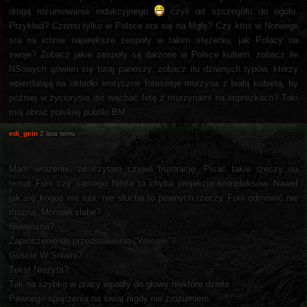
drogą rozumowania indukcyjnego
czyli od szczegółu do ogółu.
Przykład? Czemu tylko w Polsce sra się na Mgłę? Czy ktoś w Norwegii
sra na ichnie największe zespoły w takim stężeniu, jak Polacy na
swoje? Zobacz jakie zespoły są darzone w Polsce kultem, zobacz ile
NSowych gówien się tutaj panoszy, zobacz ilu dziwnych typów, którzy
wpierdalają na okładki erotyczne fotosesje murzyna z białą kobietą, by
później w życiorysie iść wąchać fetę z murzynami na imprezkach? Taki
mój obraz polskiej publiki BM.
edi_gein
2 lata temu
Mam wrażenie, że czytam czyjeś frustrację. Pisać takie rzeczy na
temat Furii czy samego Nihila to chyba projekcja kompleksów. Nawet
jak się kogoś nie lubi, nie słucha to pewnych rzeczy Furii odmówić nie
można. Morowe słabe?
Niewiosna?
Zaproszenie do przedstawienia "Wesele"?
Goście W Snialni?
Tekst Niezyta?
Tak na szybko w pracy wpadly do głowy niektóre dzieła.
Pewnego spojrzenia na świat nigdy nie zrozumiem.