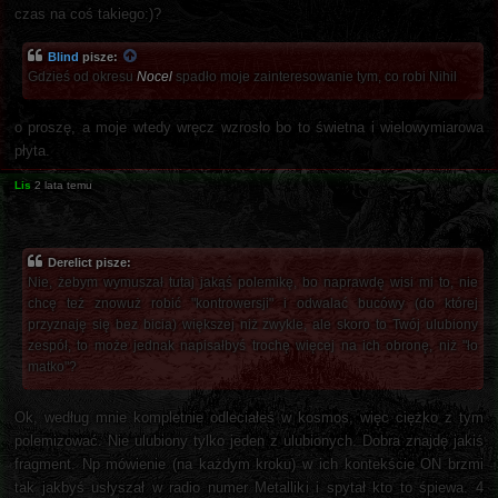
czas na coś takiego:)?
Blind
pisze:
Gdzieś od okresu
Nocel
spadło moje zainteresowanie tym, co robi Nihil
o proszę, a moje wtedy wręcz wzrosło bo to świetna i wielowymiarowa
płyta.
Lis
2 lata temu
Derelict pisze:
Nie, żebym wymuszał tutaj jakąś polemikę, bo naprawdę wisi mi to, nie
chcę też znowuż robić "kontrowersji" i odwalać bucówy (do której
przyznaję się bez bicia) większej niż zwykle, ale skoro to Twój ulubiony
zespół, to może jednak napisałbyś trochę więcej na ich obronę, niż "ło
matko"?
Ok, według mnie kompletnie odleciałeś w kosmos, więc ciężko z tym
polemizować. Nie ulubiony tylko jeden z ulubionych. Dobra znajdę jakiś
fragment. Np mówienie (na każdym kroku) w ich kontekście ON brzmi
tak jakbyś usłyszał w radio numer Metalliki i spytał kto to śpiewa. 4