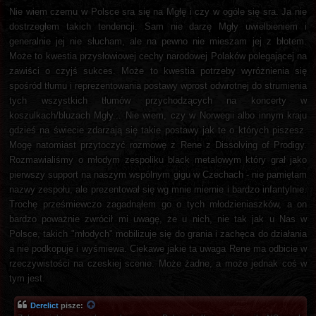
Nie wiem czemu w Polsce sra się na Mgłę i czy w ogóle się sra. Ja nie
dostrzegłem takich tendencji. Sam nie darzę Mgły uwielbieniem i
generalnie jej nie słucham, ale na pewno nie mieszam jej z błotem.
Może to kwestia przysłowiowej cechy narodowej Polaków polegającej na
zawiści o czyjś sukces. Może to kwestia potrzeby wyróżnienia się
spośród tłumu i reprezentowania postawy wprost odwrotnej do strumienia
tych wszystkich tłumów przychodzących na koncerty w
koszulkach/bluzach Mgły... Nie wiem, czy w Norwegii albo innym kraju
gdzieś na świecie zdarzają się takie postawy jak te o których piszesz.
Mogę natomiast przytoczyć rozmowę z Rene z Dissolving of Prodigy.
Rozmawialiśmy o młodym zespoliku black metalowym który grał jako
pierwszy support na naszym wspólnym gigu w Czechach - nie pamiętam
nazwy zespołu, ale prezentował się wg mnie miernie i bardzo infantylnie.
Trochę prześmiewczo zagadnąłem go o tych młodzieniaszków, a on
bardzo poważnie zwrócił mi uwagę, że u nich, nie tak jak u Nas w
Polsce, takich "młodych" mobilizuje się do grania i zachęca do działania
a nie podkopuje i wyśmiewa. Ciekawe jakie ta uwaga Rene ma odbicie w
rzeczywistości na czeskiej scenie. Może żadne, a może jednak coś w
tym jest.
Derelict
pisze: