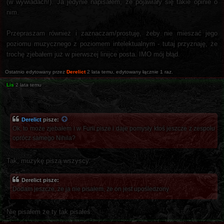
(w wywiadach!). Ja jedynie napisałem, że pojawiały się takie opinie o
nim.
Przepraszam również i zaznaczam/prostuję, żeby nie mieszać jego
poziomu muzycznego z poziomem intelektualnym - tutaj przyznaję, że
trochę zjebałem już w pierwszej linijce posta. IMO mój błąd.
Ostatnio edytowany przez
Derelict
2 lata temu
, edytowany łącznie 1 raz.
Lis
2 lata temu
Derelict
pisze:
Ok, to może zjebałem i w Furii pisze i daje pomysły ktoś jeszcze z zespołu
oprócz samego Nihila?
Tak, muzykę piszą wszyscy.
Derelict pisze:
Dodam jeszcze, że ja nie pisałem, że on jest upośledzony
Nie pisałem że ty tak pisałeś.