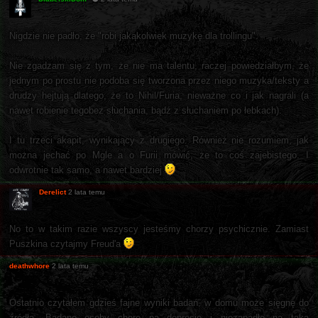
Nigdzie nie padło, że "robi jakąkolwiek muzykę dla trollingu".
Nie zgadzam się z tym, że nie ma talentu, raczej powiedziałbym, że
jednym po prostu nie podoba się tworzona przez niego muzyka/teksty a
drudzy hejtują dlatego, że to Nihil/Furia, nieważne co i jak nagrali (a
nawet robienie tegobez słuchania, bądź z słuchaniem po łebkach).
I tu trzeci akapit, wynikający z drugiego. Również nie rozumiem, jak
można jechać po Mgle a o Furii mówić, że to coś zajebistego. I
odwrotnie tak samo, a nawet bardziej
Derelict
2 lata temu
No to w takim razie wszyscy jesteśmy chorzy psychicznie. Zamiast
Puszkina czytajmy Freud'a
deathwhore
2 lata temu
Ostatnio czytałem gdzieś fajne wyniki badań, w domu może sięgnę do
źródła. Badano osoby chore na depresję i niezapadłe na taką