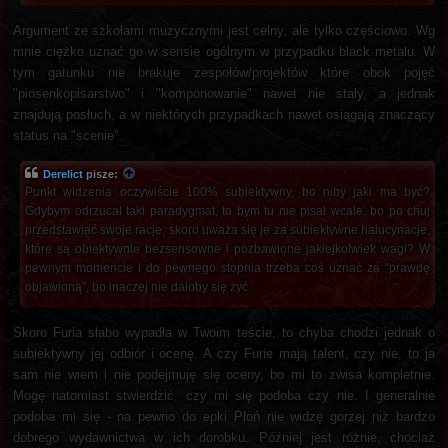
Argument ze szkołami muzycznymi jest celny, ale tylko częściowo. Wg
mnie ciężko uznać go w sensie ogólnym w przypadku black metalu. W
tym gatunku nie brakuje zespołów/projektów które obok pojęć
"piosenkopisarstwo" i "komponowanie" nawet nie stały, a jednak
znajdują posłuch, a w niektórych przypadkach nawet osiągają znaczący
status na "scenie".
Derelict
pisze:
Punkt widzenia oczywiście 100% subiektywny, bo niby jaki ma być?
Gdybym odrzucał taki paradygmat, to bym tu nie pisał wcale, bo po chuj
przedstawiać swoje racje, skoro uważa się je za subiektywne halucynacje,
które są obiektywnie bezsensowne i pozbawione jakiejkolwiek wagi? W
pewnym momencie i do pewnego stopnia trzeba coś uznać za "prawdę
objawioną", bo inaczej nie dałoby się żyć.
Skoro Furia słabo wypadła w Twoim teście, to chyba chodzi jednak o
subiektywny jej odbiór i ocenę. A czy Furie mają talent, czy nie, to ja
sam nie wiem i nie podejmuję się oceny, bo mi to zwisa kompletnie.
Mogę natomiast stwierdzić, czy mi się podoba czy nie. I generalnie
podoba mi się - na pewno do epki Płoń nie widzę gorzej niż bardzo
dobrego wydawnictwa w ich dorobku. Później jest różnie, chociaż