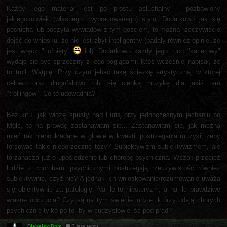
Każdy jego materiał jest po prostu asłuchalny i pozbawiony
jakiegokolwiek (własnego, wypracowanego) stylu. Dodatkowo jak się
posłucha lub poczyta wywiadów z tym gościem, to można rzeczywiście
dojść do wniosku, że nie jest zbyt inteligentny (padały również opinie, że
jest wręcz "cofnięty"
lol). Dodatkowo każdy jego ruch "karierowy"
wydaje się być sprzeczny z jego poglądami. Ktoś wcześniej napisał, że
to troll. Wątpię. Przy czym jebać taką ścieżkę artystyczną, w której
celowo oraz długofalowo robi się cienką muzykę dla jakiś tam
"trollingów". Co to udowadnia?
Bez kitu, jak widzę spusty nad Furią przy jednoczesnym jechaniu po
Mgle, to na prawdę zastanawiam się... Zastanawiam się, jak można
mieć tak niepoukładane w głowie w kwestii postrzegania muzyki, żeby
forsować takie niedorzeczne tezy? Subiektywizm subiektywizmem, ale
to zahacza już o upośledzenie lub chorobę psychiczną. Wszak przecież
ludzie z chorobami psychicznymi postrzegają rzeczywistość również
subiektywnie, czyż nie? A jednak ich wnioskowanie/rozumowanie uważa
się obiektywnie za patologię. Na ile to hipsteryzm, a na ile prawdziwe
własne odczucia? Czy są na tym świecie ludzie, którzy udają chorych
psychicznie tylko po to, by w cudzysłowie iść pod prąd?
DiabelskiDom
2 lata temu