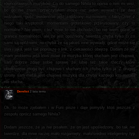
równoprawnych muzyków. Co do samego Nihila to opinia o nim mi wisi,
bo go nie znam, przeczytałem może raz jeden wywiad i ze dwa
widziałem, gość ewidentnie jest znudzony rozmowami i faktycznie z
niego taki kryptotroll, momentami groteskowo przerysowany, czy to
normalne? Nie wiem, i też mnie to nie obchodzi, bo nie wiem gdzie te
granice normalności, ale że jest opóźniony twierdzą chyba tylko ci co
sami są opóźnieni, no chyba że są jakieś inne wywiady, gdzie może się
ślini i jąka, jeśli tak poproszę o link, z ciekawości obejrzę. Dodam że nie
mam problemu jeśli ktoś mówi że muzyka której słucham jest chujowa,
sam dobrze zdaję sobie sprawę że lubię też takie rzeczy które
obiektywnie mogą być chujowe i słucham ich chyba tylko ja. Z drugiej
strony sam metal jest chujową muzyką dla chyba każdego kto metalu
nie słucha.
Derelict
2 lata temu
Ok, to może zjebałem i w Furii pisze i daje pomysły ktoś jeszcze z
zespołu oprócz samego Nihila?
Dodam jeszcze, że ja nie pisałem, że on jest upośledzony, bo tak nie
twierdzę, dla mnie raczej mało rozgarnięty, mało/średnio inteligentny typ