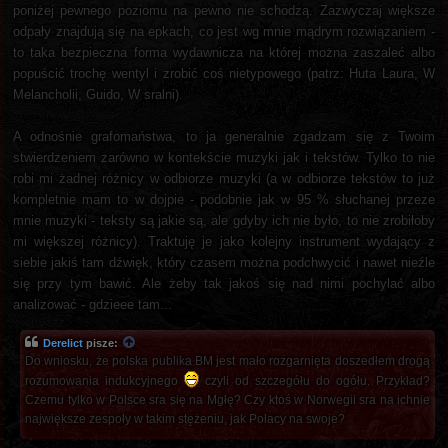
poniżej pewnego poziomu na pewno nie schodzą. Zazwyczaj większe
odpały znajdują się na epkach, co jest wg mnie mądrym rozwiązaniem -
to taka bezpieczna forma wydawnicza na której można zaszaleć albo
popuścić trochę wentyl i zrobić coś nietypowego (patrz: Huta Laura, W
Melancholii, Guido, W sralni).
A odnośnie grafomaństwa, to ja generalnie zgadzam się z Twoim
stwierdzeniem zarówno w kontekście muzyki jak i tekstów. Tylko to nie
robi mi żadnej różnicy w odbiorze muzyki (a w odbiorze tekstów to już
kompletnie mam to w dojpie - podobnie jak w 95 % słuchanej przeze
mnie muzyki - teksty są jakie są, ale gdyby ich nie było, to nie zrobiłoby
mi większej różnicy). Traktuję je jako kolejny instrument wydający z
siebie jakiś tam dźwięk, który czasem można podchwycić i nawet nieźle
się przy tym bawić. Ale żeby tak jakoś się nad nimi pochylać albo
analizować - gdzieee tam...
Derelict
pisze:
Do wniosku, że polska publika BM jest mało rozgarnięta doszedłem drogą
rozumowania indukcyjnego
czyli od szczegółu do ogółu. Przykład?
Czemu tylko w Polsce sra się na Mgłę? Czy ktoś w Norwegii sra na ichnie
największe zespoły w takim stężeniu, jak Polacy na swoje?