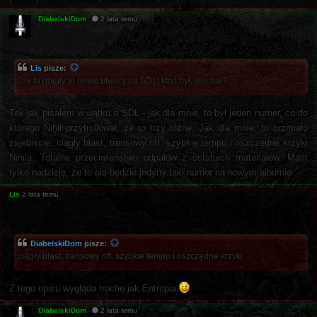
DiabelskiDom
2 lata temu
Lis
pisze:
Jak brzmiały te nowe utwory na SDL, ktoś był, słuchał?
Tak jak pisałem w wątku o SDL - jak dla mnie, to był jeden numer, co do
którego Nihil przytrollował, że to trzy różne. Jak dla mnie, to brzmiało
zajebiście, ciągły blast, transowy riff, szybkie tempo i oszczędne krzyki
Nihila. Totalne przeciwieństwo odpałów z ostatnich materiałów. Mam
tylko nadzieję, że to nie będzie jedyny taki numer na nowym albumie.
Lis
2 lata temu
DiabelskiDom
pisze:
ciągły blast, transowy riff, szybkie tempo i oszczędne krzyki
Z tego opisu wygląda trochę jak Entropia
DiabelskiDom
2 lata temu