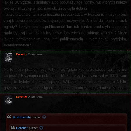
jakieś wytyczne, standardy albo obowiązujące normy, wg których należy
tworzyć muzykę w taki sposób, żeby była dobra?
To, że brak talentu niekoniecznie przeszkadza w tworzeniu muzyki która
znajdzie wielu odbiorców chyba jest oczywiste. Ale co do tego ma brak
ogłady? I czym polska publiczność bm tak bardzo zasłużyła na opinię
mało bystrej i wg jakich kryteriów doszedłeś do takiego wniosku? Może
jakieś porównanie z inną bm publicznością - niemiecką, brytyjską,
skandynawską?
Derelict
2 lata temu
No to może problem leży w tym, że "gdzie kucharek sześć, tam nie ma
co jeść"? Przynajmniej dla mnie. Może jakby tym sterował w 100% sam
Nihil, to byłoby dla mnie lepsze? W takim razie cofam opinię o Nihilu,
gdyż zrodziła się ona z ignorancji, jednak podtrzymuję zdanie o zespole.
Derelict
2 lata temu
Summerisle
pisze:
Derelict
pisze: