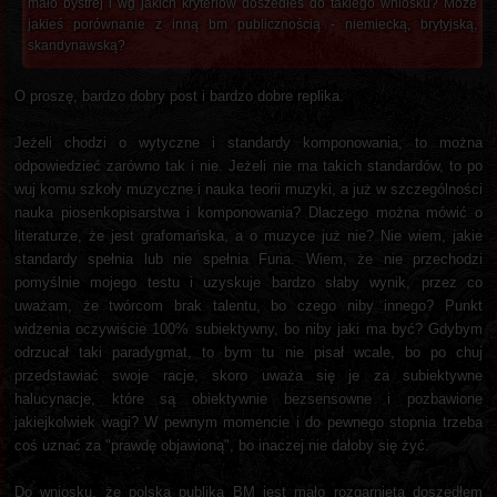
mało bystrej i wg jakich kryteriów doszedłeś do takiego wniosku? Może
jakieś porównanie z inną bm publicznością - niemiecką, brytyjską,
skandynawską?
O proszę, bardzo dobry post i bardzo dobre replika.
Jeżeli chodzi o wytyczne i standardy komponowania, to można
odpowiedzieć zarówno tak i nie. Jeżeli nie ma takich standardów, to po
wuj komu szkoły muzyczne i nauka teorii muzyki, a już w szczególności
nauka piosenkopisarstwa i komponowania? Dlaczego można mówić o
literaturze, że jest grafomańska, a o muzyce już nie? Nie wiem, jakie
standardy spełnia lub nie spełnia Furia. Wiem, że nie przechodzi
pomyślnie mojego testu i uzyskuje bardzo słaby wynik, przez co
uważam, że twórcom brak talentu, bo czego niby innego? Punkt
widzenia oczywiście 100% subiektywny, bo niby jaki ma być? Gdybym
odrzucał taki paradygmat, to bym tu nie pisał wcale, bo po chuj
przedstawiać swoje racje, skoro uważa się je za subiektywne
halucynacje, które są obiektywnie bezsensowne i pozbawione
jakiejkolwiek wagi? W pewnym momencie i do pewnego stopnia trzeba
coś uznać za "prawdę objawioną", bo inaczej nie dałoby się żyć.
Do wniosku, że polska publika BM jest mało rozgarnięta doszedłem