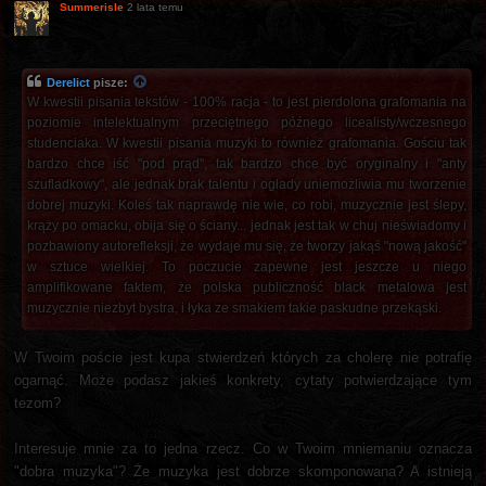
Summerisle
2 lata temu
Derelict
pisze:
W kwestii pisania tekstów - 100% racja - to jest pierdolona grafomania na
poziomie intelektualnym przeciętnego późnego licealisty/wczesnego
studenciaka. W kwestii pisania muzyki to również grafomania. Gościu tak
bardzo chce iść "pod prąd", tak bardzo chce być oryginalny i "anty
szufladkowy", ale jednak brak talentu i ogłady uniemożliwia mu tworzenie
dobrej muzyki. Koleś tak naprawdę nie wie, co robi, muzycznie jest ślepy,
krąży po omacku, obija się o ściany... jednak jest tak w chuj nieświadomy i
pozbawiony autorefleksji, że wydaje mu się, że tworzy jakąś "nową jakość"
w sztuce wielkiej. To poczucie zapewne jest jeszcze u niego
amplifikowane faktem, że polska publiczność black metalowa jest
muzycznie niezbyt bystra, i łyka ze smakiem takie paskudne przekąski.
W Twoim poście jest kupa stwierdzeń których za cholerę nie potrafię
ogarnąć. Może podasz jakieś konkrety, cytaty potwierdzające tym
tezom?
Interesuje mnie za to jedna rzecz. Co w Twoim mniemaniu oznacza
"dobra muzyka"? Że muzyka jest dobrze skomponowana? A istnieją