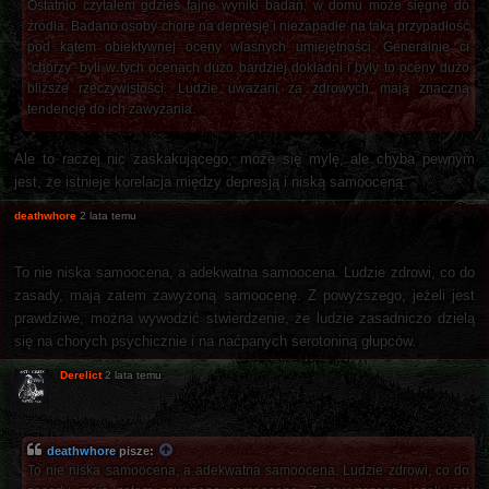
Ostatnio czytałem gdzieś fajne wyniki badań, w domu może sięgnę do
źródła. Badano osoby chore na depresję i niezapadłe na taką przypadłość
pod kątem obiektywnej oceny własnych umiejętności. Generalnie ci
"chorzy" byli w tych ocenach dużo bardziej dokładni i były to oceny dużo
bliższe rzeczywistości. Ludzie uważani za zdrowych mają znaczną
tendencję do ich zawyżania.
Ale to raczej nic zaskakującego, może się mylę, ale chyba pewnym
jest, że istnieje korelacja między depresją i niską samooceną.
deathwhore
2 lata temu
To nie niska samoocena, a adekwatna samoocena. Ludzie zdrowi, co do
zasady, mają zatem zawyżoną samoocenę. Z powyższego, jeżeli jest
prawdziwe, można wywodzić stwierdzenie, że ludzie zasadniczo dzielą
się na chorych psychicznie i na naćpanych serotoniną głupców.
Derelict
2 lata temu
deathwhore
pisze:
To nie niska samoocena, a adekwatna samoocena. Ludzie zdrowi, co do