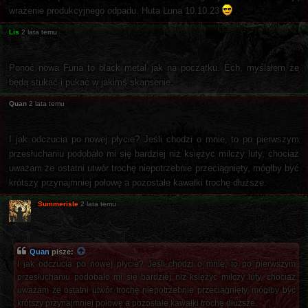
wrażenie produkcyjnego odpadu. Huta Luna 10.10.23
.
Lis
2 lata temu
Ponoć nowa Furia to black metal jak na początku. Ech, myślałem że
będą stukać i pukać w jakimś skansenie.
Quan
2 lata temu
I jak odczucia po nowej płycie? Jeśli chodzi o mnie, to po pierwszym
przesłuchaniu podobało mi się bardziej niż księżyc milczy luty, chociaż
uważam że ostatni utwór trochę niepotrzebnie przeciągnięty, mógłby być
krótszy przynajmniej połowę a pozostałe kawałki trochę dłuższe.
Summerisle
2 lata temu
Quan
pisze:
I jak odczucia po nowej płycie? Jeśli chodzi o mnie, to po pierwszym
przesłuchaniu podobało mi się bardziej niż księżyc milczy luty, chociaż
uważam że ostatni utwór trochę niepotrzebnie przeciągnięty, mógłby być
krótszy przynajmniej połowę a pozostałe kawałki trochę dłuższe.