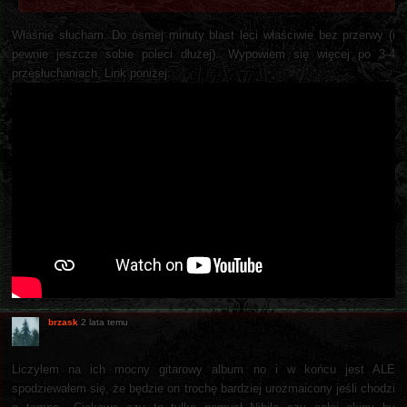
Właśnie słucham. Do ósmej minuty blast leci właściwie bez przerwy (i
pewnie jeszcze sobie poleci dłużej). Wypowiem się więcej po 3-4
przesłuchaniach. Link poniżej:
brzask
2 lata temu
Liczyłem na ich mocny gitarowy album no i w końcu jest ALE
spodziewałem się, że będzie on trochę bardziej urozmaicony jeśli chodzi