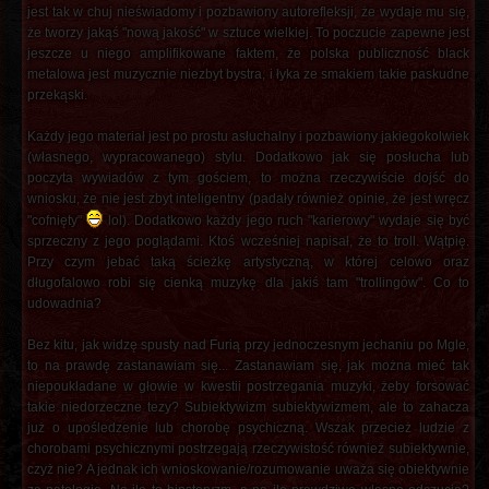
jest tak w chuj nieświadomy i pozbawiony autorefleksji, że wydaje mu się,
że tworzy jakąś "nową jakość" w sztuce wielkiej. To poczucie zapewne jest
jeszcze u niego amplifikowane faktem, że polska publiczność black
metalowa jest muzycznie niezbyt bystra, i łyka ze smakiem takie paskudne
przekąski.
Każdy jego materiał jest po prostu asłuchalny i pozbawiony jakiegokolwiek
(własnego, wypracowanego) stylu. Dodatkowo jak się posłucha lub
poczyta wywiadów z tym gościem, to można rzeczywiście dojść do
wniosku, że nie jest zbyt inteligentny (padały również opinie, że jest wręcz
"cofnięty"
lol). Dodatkowo każdy jego ruch "karierowy" wydaje się być
sprzeczny z jego poglądami. Ktoś wcześniej napisał, że to troll. Wątpię.
Przy czym jebać taką ścieżkę artystyczną, w której celowo oraz
długofalowo robi się cienką muzykę dla jakiś tam "trollingów". Co to
udowadnia?
Bez kitu, jak widzę spusty nad Furią przy jednoczesnym jechaniu po Mgle,
to na prawdę zastanawiam się... Zastanawiam się, jak można mieć tak
niepoukładane w głowie w kwestii postrzegania muzyki, żeby forsować
takie niedorzeczne tezy? Subiektywizm subiektywizmem, ale to zahacza
już o upośledzenie lub chorobę psychiczną. Wszak przecież ludzie z
chorobami psychicznymi postrzegają rzeczywistość również subiektywnie,
czyż nie? A jednak ich wnioskowanie/rozumowanie uważa się obiektywnie