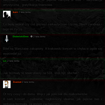
artystyczna - gratyfikacja finansowa.
kurz
2 lata temu
Co będę wnikał czy coś piszesz sarkastycznie czy nie. Niech zarabiają i
tego im życzę.
DiabelskiDom
2 lata temu
Bilet na Warszawę zakupiony. A krakowski koncert to chyba w ogóle się
wyprzedał już.
Lis
2 lata temu
Jak brzmiały te nowe utwory na SDL, ktoś był, słuchał?
Zsamot
2 lata temu
Ot trzy ciosy i do domu. Wręcz jak policzek dla malkontentów.
A sam koncert - cudownie, nagłośniony idealnie, jak pięknie bas i
perkusja brzmiała. Ja jestem zachwycony.