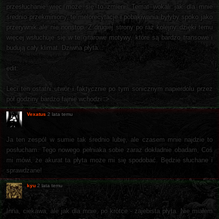
przesłuchanie więc może się to zmieni. Temat wokali jak dla mnie
średnio przekminiony, te melorecytacje i pobąkiwania byłyby spoko jako
przerywnik ale nie nonstop. Z drugiej strony po raz kolejny dzięki temu
więcej wsłuchuje się w te gitarowe motywy, które są bardzo transowe i
budują cały klimat. Dziwna płyta...
edit:
Leci ten ostatni utwór i faktycznie po tym sonicznym napierdolu przez
pół godziny bardzo fajnie wchodzi :>
Vexatus
2 lata temu
Ja ten zespól w sumie tak średnio lubię, ale czasem mnie najdzie to
posłucham. Tego nowego pełniaka sobie zaraz dokładnie obadam, Coś
mi mówi, że akurat ta płyta może mi się spodobać. Będzie słuchane i
sprawdzane!
kyu
2 lata temu
Inna, ciekawa, ale jak dla mnie, po krótce - zajebista płyta. Nie miałem