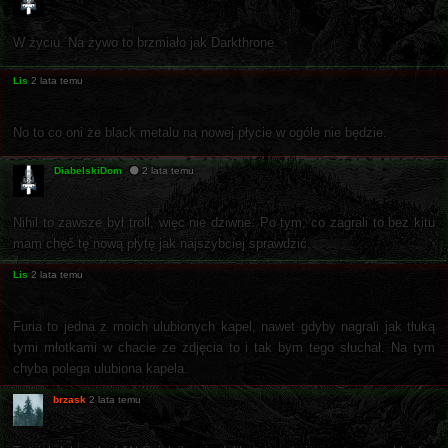
W życiu. Na żywo to brzmiało jak Darkthrone.
Lis
2 lata temu
No to co oni że black metalu na nowej płycie w ogóle nie będzie.
DiabelskiDom
2 lata temu
Nihil to zawsze był troll, więc nie dziwne. Po tym, co zagrali to bez kitu
mam chęć tę nową płytę jak najszybciej sprawdzić.
Lis
2 lata temu
Furia to jedna z moich ulubionych kapel, nawet gdyby nagrali jak tłuką
tymi młotkami w chacie ze zdjęcia to i tak bym tego słuchał. Na tym
chyba polega ulubiona kapela.
brzask
2 lata temu