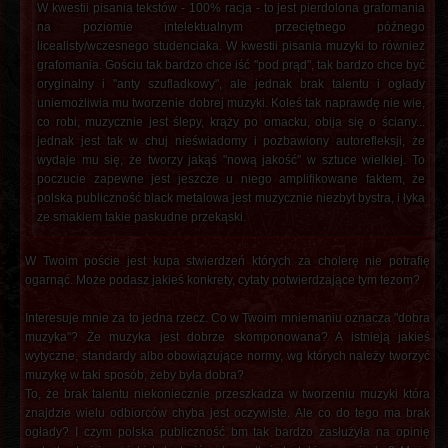
W kwestii pisania tekstów - 100% racja - to jest pierdolona grafomania
na poziomie intelektualnym przeciętnego późnego
licealisty/wczesnego studenciaka. W kwestii pisania muzyki to również
grafomania. Gościu tak bardzo chce iść "pod prąd", tak bardzo chce być
oryginalny i "anty szufladkowy", ale jednak brak talentu i ogłady
uniemożliwia mu tworzenie dobrej muzyki. Koleś tak naprawdę nie wie,
co robi, muzycznie jest ślepy, krąży po omacku, obija się o ściany...
jednak jest tak w chuj nieświadomy i pozbawiony autorefleksji, że
wydaje mu się, że tworzy jakąś "nową jakość" w sztuce wielkiej. To
poczucie zapewne jest jeszcze u niego amplifikowane faktem, że
polska publiczność black metalowa jest muzycznie niezbyt bystra, i łyka
ze smakiem takie paskudne przekąski.
W Twoim poście jest kupa stwierdzeń których za cholerę nie potrafię
ogarnąć. Może podasz jakieś konkrety, cytaty potwierdzające tym tezom?
Interesuje mnie za to jedna rzecz. Co w Twoim mniemaniu oznacza "dobra
muzyka"? Że muzyka jest dobrze skomponowana? A istnieją jakieś
wytyczne, standardy albo obowiązujące normy, wg których należy tworzyć
muzykę w taki sposób, żeby była dobra?
To, że brak talentu niekoniecznie przeszkadza w tworzeniu muzyki która
znajdzie wielu odbiorców chyba jest oczywiste. Ale co do tego ma brak
ogłady? I czym polska publiczność bm tak bardzo zasłużyła na opinię