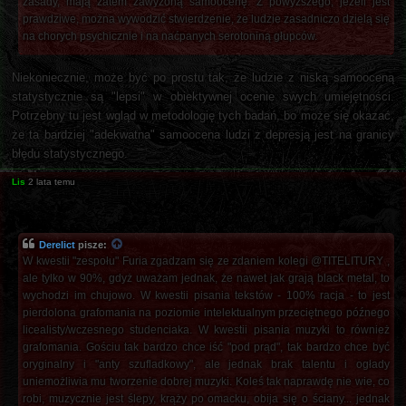
zasady, mają zatem zawyżoną samoocenę. Z powyższego, jeżeli jest
prawdziwe, można wywodzić stwierdzenie, że ludzie zasadniczo dzielą się
na chorych psychicznie i na naćpanych serotoniną głupców.
Niekoniecznie, może być po prostu tak, że ludzie z niską samooceną
statystycznie są "lepsi" w obiektywnej ocenie swych umiejętności.
Potrzebny tu jest wgląd w metodologię tych badań, bo może się okazać,
że ta bardziej "adekwatna" samoocena ludzi z depresją jest na granicy
błędu statystycznego.
Lis
2 lata temu
Derelict
pisze:
W kwestii "zespołu" Furia zgadzam się ze zdaniem kolegi @TITELITURY ,
ale tylko w 90%, gdyż uważam jednak, że nawet jak grają black metal, to
wychodzi im chujowo. W kwestii pisania tekstów - 100% racja - to jest
pierdolona grafomania na poziomie intelektualnym przeciętnego późnego
licealisty/wczesnego studenciaka. W kwestii pisania muzyki to również
grafomania. Gościu tak bardzo chce iść "pod prąd", tak bardzo chce być
oryginalny i "anty szufladkowy", ale jednak brak talentu i ogłady
uniemożliwia mu tworzenie dobrej muzyki. Koleś tak naprawdę nie wie, co
robi, muzycznie jest ślepy, krąży po omacku, obija się o ściany... jednak