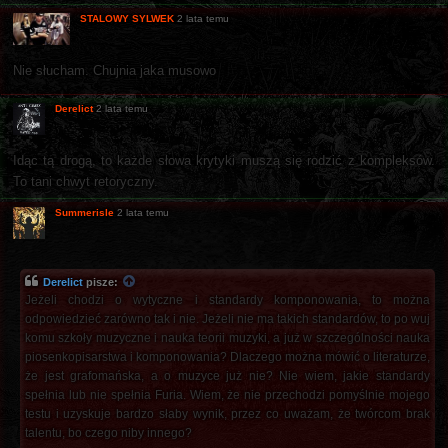
STALOWY SYLWEK
2 lata temu
Nie słucham. Chujnia jaka musowo
Derelict
2 lata temu
Idąc tą drogą, to każde słowa krytyki muszą się rodzić z kompleksów.
To tani chwyt retoryczny.
Summerisle
2 lata temu
Derelict
pisze:
Jeżeli chodzi o wytyczne i standardy komponowania, to można
odpowiedzieć zarówno tak i nie. Jeżeli nie ma takich standardów, to po wuj
komu szkoły muzyczne i nauka teorii muzyki, a już w szczególności nauka
piosenkopisarstwa i komponowania? Dlaczego można mówić o literaturze,
że jest grafomańska, a o muzyce już nie? Nie wiem, jakie standardy
spełnia lub nie spełnia Furia. Wiem, że nie przechodzi pomyślnie mojego
testu i uzyskuje bardzo słaby wynik, przez co uważam, że twórcom brak
talentu, bo czego niby innego?