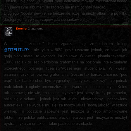
Też ich lubię choć 'W Śnialni' mnie delikatnie mówiąc rozczarował będąc
ich pierwszym albumem do którego nie mam ochoty wracać.
Drugiego 'Nocela' pewnie nie będzie ale liczę na niezły album ..a po kilku
dostępnych urywkach zapowiada się ciekawie.
Derelict
2 lata temu
W kwestii "zespołu" Furia zgadzam się ze zdaniem kolegi
@TITELITURY
, ale tylko w 90%, gdyż uważam jednak, że nawet jak
grają black metal, to wychodzi im chujowo. W kwestii pisania tekstów -
100% racja - to jest pierdolona grafomania na poziomie intelektualnym
przeciętnego późnego licealisty/wczesnego studenciaka. W kwestii
pisania muzyki to również grafomania. Gościu tak bardzo chce iść "pod
prąd", tak bardzo chce być oryginalny i "anty szufladkowy", ale jednak
brak talentu i ogłady uniemożliwia mu tworzenie dobrej muzyki. Koleś
tak naprawdę nie wie, co robi, muzycznie jest ślepy, krąży po omacku,
obija się o ściany... jednak jest tak w chuj nieświadomy i pozbawiony
autorefleksji, że wydaje mu się, że tworzy jakąś "nową jakość" w sztuce
wielkiej. To poczucie zapewne jest jeszcze u niego amplifikowane
faktem, że polska publiczność black metalowa jest muzycznie niezbyt
bystra, i łyka ze smakiem takie paskudne przekąski.