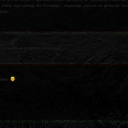
e zrobię tego samego dla Furiowego - chujowego, jeszcze na głowę tak bar
szkam.
mi zacząć to se przedtem trumnę kup".
Północ.