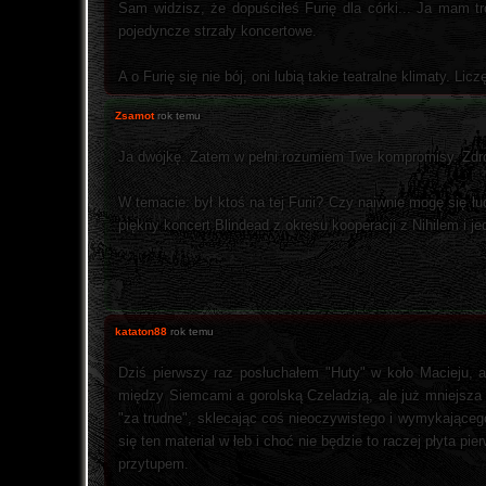
Sam widzisz, że dopuściłeś Furię dla córki... Ja mam tró
pojedyncze strzały koncertowe.
A o Furię się nie bój, oni lubią takie teatralne klimaty. Lic
Zsamot
rok temu
Ja dwójkę. Zatem w pełni rozumiem Twe kompromisy. Zdr
W temacie: był ktoś na tej Furii? Czy naiwnie mogę się ł
piękny koncert Blindead z okresu kooperacji z Nihilem i 
kataton88
rok temu
Dziś pierwszy raz posłuchałem "Huty" w koło Macieju, 
między Siemcami a gorolską Czeladzią, ale już mniejsza o 
"za trudne", sklecając coś nieoczywistego i wymykającego 
się ten materiał w łeb i choć nie będzie to raczej płyta p
przytupem.