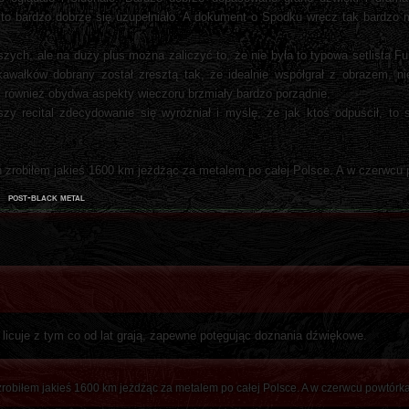
 to bardzo dobrze się uzupełniało. A dokument o Spodku wręcz tak bardzo m
zych, ale na duży plus można zaliczyć to, że nie była to typowa setlista Fur
kawałków dobrany został zresztą tak, że idealnie współgrał z obrazem, ni
a, również obydwa aspekty wieczoru brzmiały bardzo porządnie.
zy recital zdecydowanie się wyróżniał i myślę, że jak ktoś odpuścił, to s
eń zrobiłem jakieś 1600 km jeżdżąc za metalem po całej Polsce. A w czerwcu
post-black metal
licuje z tym co od lat grają, zapewne potęgując doznania dźwiękowe.
 zrobiłem jakieś 1600 km jeżdżąc za metalem po całej Polsce. A w czerwcu powtórk