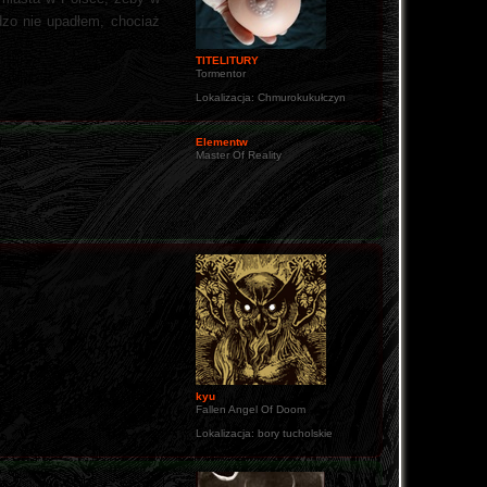
dzo nie upadłem, chociaż
TITELITURY
Tormentor
Lokalizacja:
Chmurokukułczyn
Elementw
Master Of Reality
kyu
Fallen Angel Of Doom
Lokalizacja:
bory tucholskie