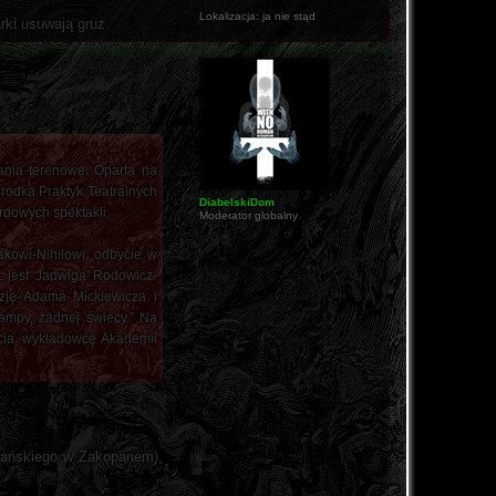
Lokalizacja:
ja nie stąd
rki usuwają gruz.
grania terenowe. Oparta na
rodka Praktyk Teatralnych
DiabelskiDom
rdowych spektakli.
Moderator globalny
akowi-Nihilowi, odbycie w
a jest Jadwiga Rodowicz-
ezję Adama Mickiewicza i
ampy, żadnej świecy.” Na
pcia, wykładowcę Akademii
trzańskiego w Zakopanem),