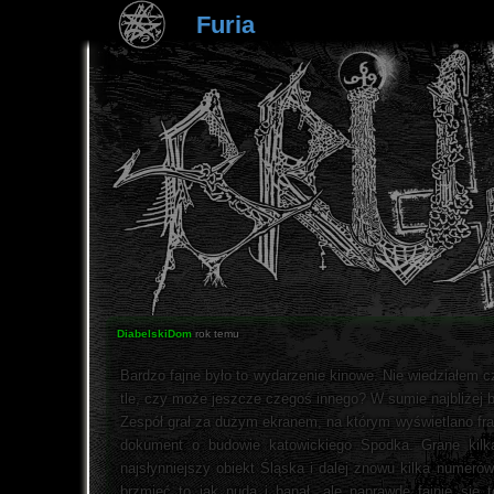
Furia
DiabelskiDom
rok temu
Bardzo fajne było to wydarzenie kinowe. Nie wiedziałem
tle, czy może jeszcze czegoś innego? W sumie najbliżej był
Zespół grał za dużym ekranem, na którym wyświetlano frag
dokument o budowie katowickiego Spodka. Grane kilka
najsłynniejszy obiekt Śląska i dalej znowu kilka numer
brzmieć to jak nuda i banał, ale naprawdę fajnie się 