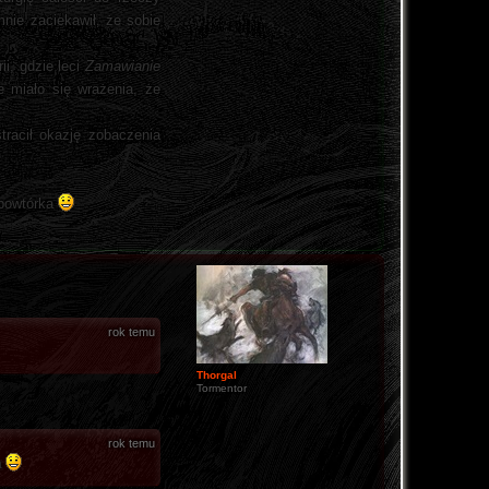
nie zaciekawił, że sobie
ii, gdzie leci
Zamawianie
e miało się wrażenia, że
tracił okazję zobaczenia
 powtórka
rok temu
Thorgal
Tormentor
rok temu
a