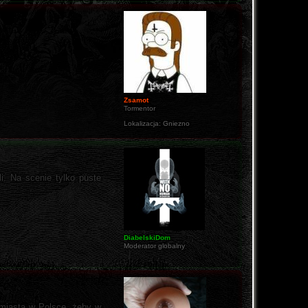
Zsamot
Tormentor
Lokalizacja:
Gniezno
i. Na scenie tylko puste
DiabelskiDom
Moderator globalny
o miasta w Polsce, żeby w