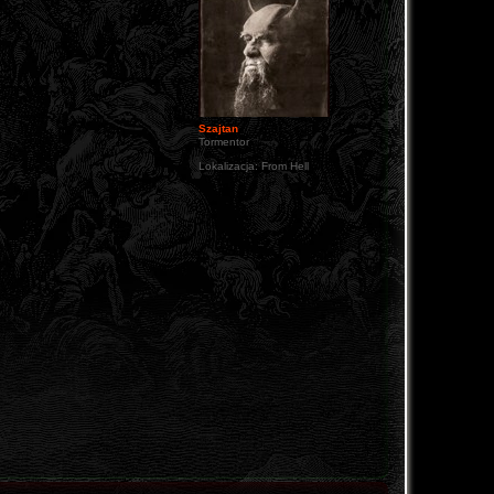
Szajtan
Tormentor
Lokalizacja:
From Hell