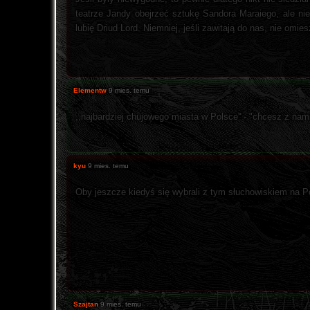
teatrze Jandy obejrzeć sztukę Sandora Maraiego, ale ni
lubię Driud Lord. Niemniej, jeśli zawitają do nas, nie omie
Elementw
9 mies. temu
,,najbardziej chujowego miasta w Polsce'' - "chcesz z na
kyu
9 mies. temu
Oby jeszcze kiedyś się wybrali z tym słuchowiskiem na 
Szajtan
9 mies. temu