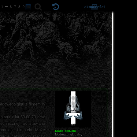
aktualności
1
6
7
8
9
10
ardowego gigu z filmem w
iatur z lat 50-60-70 oraz
echnicznej jak stawiano
omnianej filmoteki. Może
DiabelskiDom
Moderator globalny
turgię całości do rzeczy