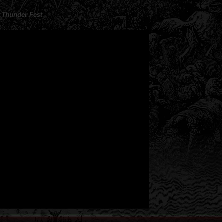
o
Thunder Fest
.