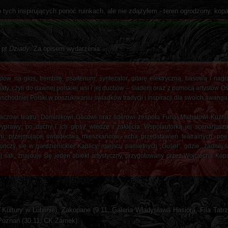
 tych inspirujących ponoć ruinkach, ale nie zdążyłem - teren ogrodzony, kopa
 pt
Dziady
. Za opisem wydarzenia:
ziadów na głos, trembitę, psałterium, syntezator, gitarę elektryczną, basową i na
y, czyli do dawnej polskiej wsi i jej duchów – śladem oraz z pomocą artystów Oś
wschodniej Polski w poszukiwaniu świadków tradycji i inspiracji dla swoich awanga
aczowi teatru, Dominikowi Gacowi oraz liderowi zespołu Furia, Michałowi Kuźni
yprawy: po duchy i ich głosy, wiedzę i zaklęcia. Współautorką jej scenariusz
i, przejmujące świadectwa mieszkańców, echa przedstawień teatralnych, po
zy się w gardzienickiej Kaplicy, miejscu pamiętnych „Guseł”, gdzie „żadnej l
sali, znajduje się jeden obiekt artystyczny, przygotowany przez Wojciecha Ko
m Kultury w Lublinie), Zakopane (9.11, Galeria Władysława Hasiora, Fila Ta
 Poznań (30.11, CK Zamek).