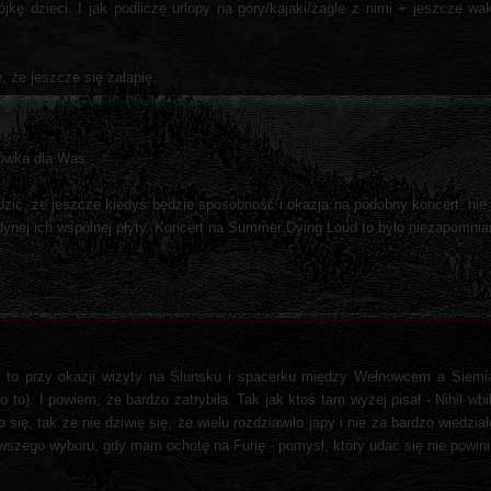
jkę dzieci. I jak podliczę urlopy na góry/kajaki/żagle z nimi + jeszcze wa
zę, że jeszcze się załapię.
ówka dla Was.
udzić, że jeszcze kiedyś będzie sposobność i okazja na podobny koncert, ni
jedynej ich wspólnej płyty. Koncert na Summer Dying Loud to było niezapomnia
a to przy okazji wizyty na Ślunsku i spacerku między Wełnowcem a Siemi
to). I powiem, że bardzo zatrybiła. Tak jak ktoś tam wyżej pisał - Nihil wbił
się, tak że nie dziwię się, że wielu rozdziawiło japy i nie za bardzo wiedzia
ierwszego wyboru, gdy mam ochotę na Furię - pomysł, który udać się nie powin