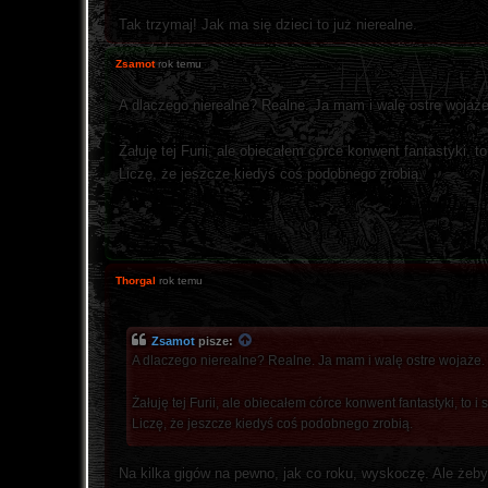
Tak trzymaj! Jak ma się dzieci to już nierealne.
Zsamot
rok temu
A dlaczego nierealne? Realne. Ja mam i walę ostre wojaże.
Żałuję tej Furii, ale obiecałem córce konwent fantastyki, 
Liczę, że jeszcze kiedyś coś podobnego zrobią.
Thorgal
rok temu
Zsamot
pisze:
A dlaczego nierealne? Realne. Ja mam i walę ostre wojaże. T
Żałuję tej Furii, ale obiecałem córce konwent fantastyki, to 
Liczę, że jeszcze kiedyś coś podobnego zrobią.
Na kilka gigów na pewno, jak co roku, wyskoczę. Ale żeby 