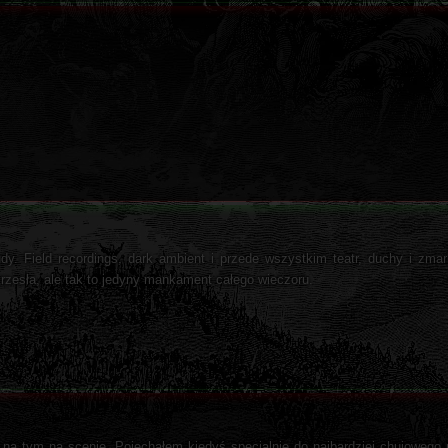
y. Field recordings, dark ambient i przede wszystkim teatr, duchy i zmarl
rzesła, ale tak to jedyny mankament całego wieczoru.
iał na tym na scenie. Pojechałem kiedyś specjalnie do najbardziej chujoweg