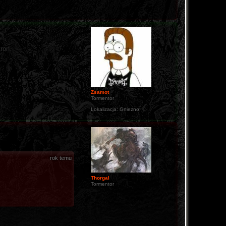
ron.
Zsamot
Tormentor
Lokalizacja:
Gniezno
rok temu
Thorgal
Tormentor