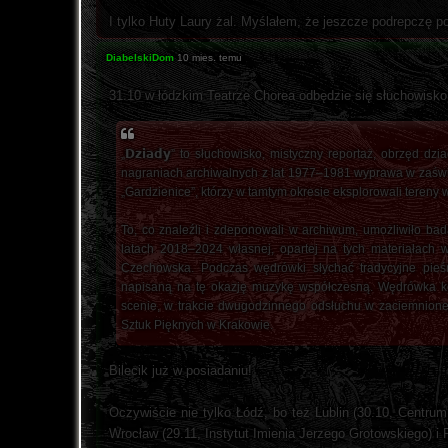
I tylko Huty Laury żal. Myślałem, że jeszcze podrepczę po
DiabelskiDom
10 mies. temu
31.10 w łódzkim Teatrze Chorea odbędzie się słuchowisko
„𝗗𝘇𝗶𝗮𝗱𝘆” to słuchowisko, mistyczny reportaż, obrzęd d
nagraniach archiwalnych z lat 1977–1981 wyprawa w zaświat
„Gardzienice”, którzy w tamtym okresie eksplorowali tereny 
To, co znaleźli i zdeponowali w archiwum, umożliwiło bad
latach 2018–2024 własnej, opartej na tych materiałach w
Czechowska. Podczas wędrówki słychać tradycyjne pieśn
napisaną na tę okazję muzykę współczesną. Wędrówka końc
scenie, w trakcie dwugodzinnego odsłuchu w zaciemnionej 
Sztuk Pięknych w Krakowie.
Bilecik już w posiadaniu!
Oczywiście nie tylko Łódź, bo też Lublin (30.10, Centru
Wrocław (29.11, Instytut Imienia Jerzego Grotowskiego) i