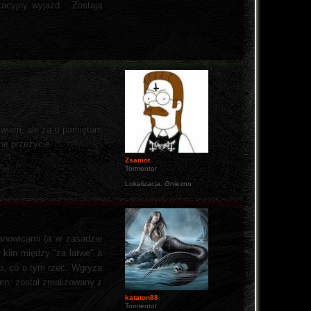
kacyjny wyjazd... Zostają
e wiem, ale za o pamiętam
ne przeżycie.
Zsamot
Tormentor
Lokalizacja:
Gniezno
anowicami (a w zasadzie
 klin między "za łatwe" a
ło, co o tym rzec. Wgryza
ien, został zrealizowany z
kataton88
Tormentor