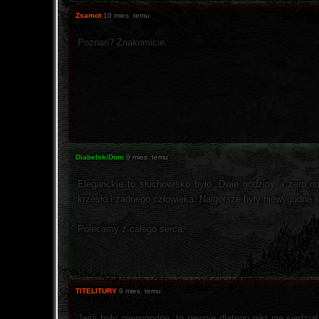
Zsamot
10 mies. temu
Poznań? Znakomicie.
DiabelskiDom
9 mies. temu
Eleganckie to słuchowisko było. Dwie godziny a zero nud
krzesło i żadnego człowieka. Najgorsze były niewygodne k
Polecamy z całego serca.
TITELITURY
9 mies. temu
Jeśli były niewygodne, to pewnie dlatego nikt nie siedz