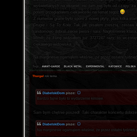
wyświetlanych na ekranie, nic tam nie było od czapy, za
potem przeglądałem ciekawostki na temat tegoż
Z numerów grane było sporo z nowej płyty, plus kilka stars
Drugie
i
Są To Koła
. Tak jak pisałem zresztą, zestaw 
randomowo dobrali swoje pieśni i nara. Nagłośnienie klas
Mimo, że Furię widziałem już 3727247 razy, to wczorajs
ciekawego widowiska.
Na marginesie ogarnąłem właśnie, że przez ostatni tydzi
avant-garde
black metal
experimental
katowice
polska
Tagi:
Thorgal
rok temu
DiabelskiDom
pisze:
Bardzo fajne było to wydarzenie kinowe.
Sam bym chętnie poszedł. Taki charakter koncertu dobrze 
DiabelskiDom
pisze:
Na marginesie ogarnąłem właśnie, że przez ostatni tydzień