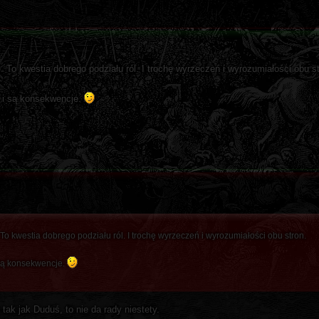
 To kwestia dobrego podziału ról. I trochę wyrzeczeń i wyrozumiałości obu st
to i są konsekwencje.
o kwestia dobrego podziału ról. I trochę wyrzeczeń i wyrozumiałości obu stron.
i są konsekwencje.
tak jak Duduś, to nie da rady niestety.