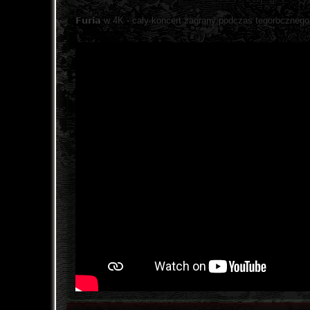
𝗙𝘂𝗿𝗶𝗮 w 4K - cały koncert zagrany podczas tegoroczneg