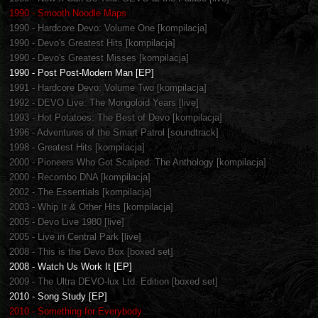
1990 - Smooth Noodle Maps
1990 - Hardcore Devo: Volume One [kompilacja]
1990 - Devo's Greatest Hits [kompilacja]
1990 - Devo's Greatest Misses [kompilacja]
1990 - Post Post-Modern Man [EP]
1991 - Hardcore Devo: Volume Two [kompilacja]
1992 - DEVO Live: The Mongoloid Years [live]
1993 - Hot Potatoes: The Best of Devo [kompilacja]
1996 - Adventures of the Smart Patrol [soundtrack]
1998 - Greatest Hits [kompilacja]
2000 - Pioneers Who Got Scalped: The Anthology [kompilacja]
2000 - Recombo DNA [kompilacja]
2002 - The Essentials [kompilacja]
2003 - Whip It & Other Hits [kompilacja]
2005 - Devo Live 1980 [live]
2005 - Live in Central Park [live]
2008 - This is the Devo Box [boxed set]
2008 - Watch Us Work It [EP]
2009 - The Ultra DEVO-lux Ltd. Edition [boxed set]
2010 - Song Study [EP]
2010 - Something for Everybody