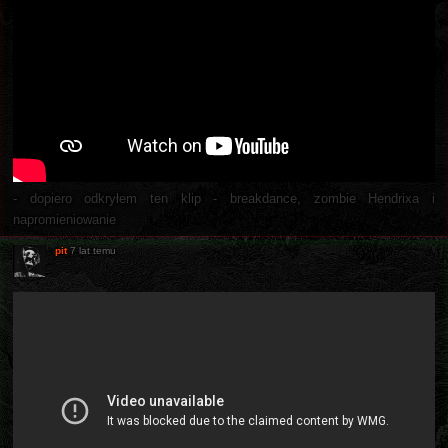
- dopiero odkryłem ten klip - breakdance, zombie Hendrixa i
napromieniowanie
pit
7 lat temu