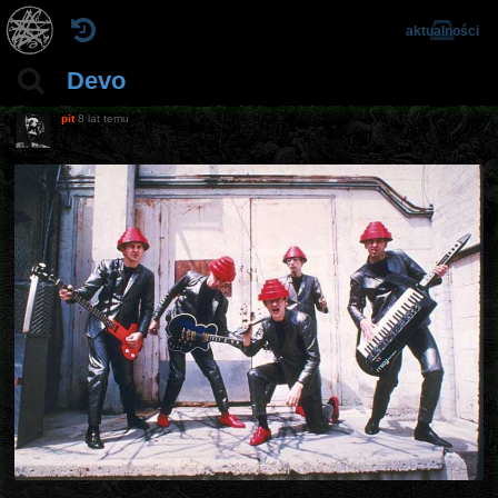
aktualności
Devo
pit
8 lat temu