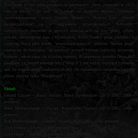
Post-punk to nie tylko smutasy w garniturach. Devo powstało w 1973
roku w Akron i aż pięć lat czekali na wydanie debiutu, notabene
wyprodukowanego przez Davida Bowie i Briana Eno. Zespół
wyspecjalizował się w nagrywaniu przesiąkniętych humorem,
satyrycznych piosenek w gęstych aranżacjach na trzy gitary, cztery
wokale, bezprogowy bas i syntezatory, które rzadko grają melodie, a
częściej służą jako źródło "przeszkadzających" efektów. Nazwa grupy
nawiązuje do koncepcji "de-ewolucji" w myśl którego ludzkość przestała
rozwijać, wkraczając na ścieżkę regresu. W popowym światku Devo jest
uważane za zespół jednego hitu ("Whip It"), ale każdy myślący człowiek
wie, że nagrali wiele znakomitych płyt. Ile metalowych zespołów nagrało
cover, choćby tylko "Monglonoid"?
Skład:
Gerald Casale – Bass, Vocals, Bass Synthesizer (1973–1991, 1996–
present)
Mark Mothersbaugh – Vocals, Keyboards, Guitars (1973–1991, 1996–
present)
Bob Mothersbaugh – Guitars, Vocals (1974–1991, 1996–present)
Josh Freese – Drums (1996–present)
Josh Hager – Guitars, Keyboards (2014–present)