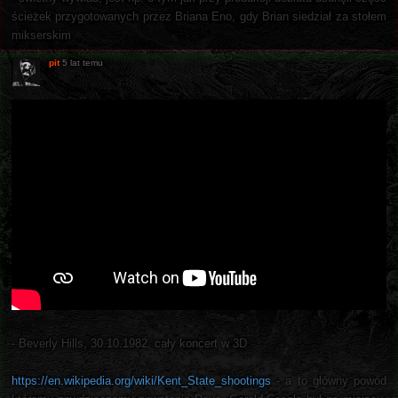
ścieżek przygotowanych przez Briana Eno, gdy Brian siedział za stołem
mikserskim
pit
5 lat temu
- Beverly Hills, 30.10.1982, cały koncert w 3D
https://en.wikipedia.org/wiki/Kent_State_shootings
- a to główny powód