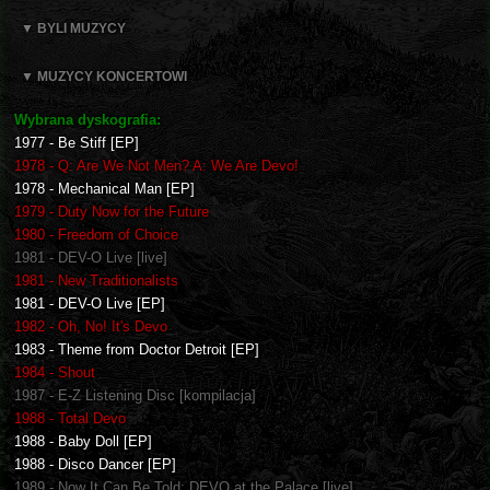
▼ BYLI MUZYCY
▼ MUZYCY KONCERTOWI
Wybrana dyskografia:
1977 - Be Stiff [EP]
1978 - Q: Are We Not Men? A: We Are Devo!
1978 - Mechanical Man [EP]
1979 - Duty Now for the Future
1980 - Freedom of Choice
1981 - DEV-O Live [live]
1981 - New Traditionalists
1981 - DEV-O Live [EP]
1982 - Oh, No! It's Devo
1983 - Theme from Doctor Detroit [EP]
1984 - Shout
1987 - E-Z Listening Disc [kompilacja]
1988 - Total Devo
1988 - Baby Doll [EP]
1988 - Disco Dancer [EP]
1989 - Now It Can Be Told: DEVO at the Palace [live]