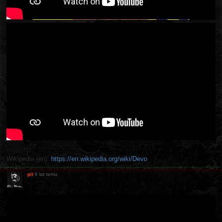
Wikipedia (en):
https://en.wikipedia.org/wiki/Devo
pit
8 lat temu