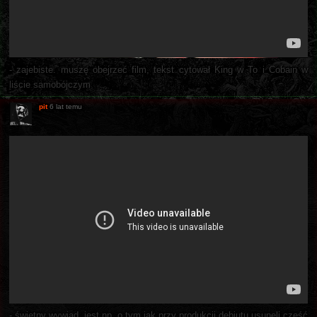
- zajebiste. muszę obejrzeć film, tekst cytował King w To i Cobain w
liście samobójczym
pit
6 lat temu
- świetny wywiad, jest np. o tym jak przy produkcji debiutu usunęli część