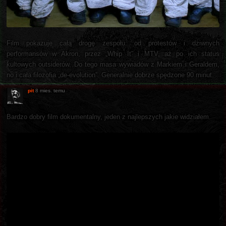
Film pokazuje całą drogę zespołu: od protestów i dziwnych
performansów w Akron, przez „Whip It” i MTV, aż po ich status
kultowych outsiderów. Do tego masa wywiadów z Markiem i Geraldem,
no i cała filozofia „de-evolution”. Generalnie dobrze spędzone 90 minut.
pit
8 mies. temu
Bardzo dobry film dokumentalny, jeden z najlepszych jakie widziałem.