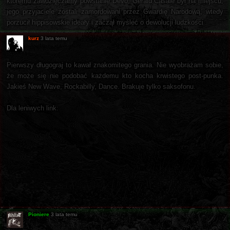
któremu zawdzięczamy powstanie Devo, Gerald Casale był na miejscu,
jego przyjaciele zostali zamordowani przez Gwardię Narodową, wtedy
porzucił hippisowskie ideały i zaczął myśleć o dewolucji ludzkości
kurz
3 lata temu
Pierwszy długograj to kawał znakomitego grania. Nie wyobrażam sobie,
że może się nie podobać każdemu kto kocha krwistego post-punka.
Jakieś New Wave, Rockabilly, Dance. Brakuje tylko saksofonu.
Dla leniwych link:
Pioniere
3 lata temu