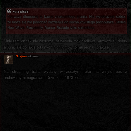
kurz pisze:
Pierwszy długograj to kawał znakomitego grania. Nie wyobrażam sobie,
że może się nie podobać każdemu kto kocha krwistego post-punka. Jakieś
New Wave, Rockabilly, Dance. Brakuje tylko saksofonu.
Mnie tam on tak nie wzrusza, ot wesoła rock'n'rollowa muzyczka i dobry
album, ale do jakiś totalnych highlightów to mu jednak brakuje.
Szajtan
rok temu
Na streaming trafia wydany w zeszłym roku na winylu box z
archiwalnymi nagraniami Devo z lat 1973-77.