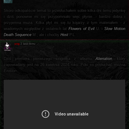
Skoro odkopaliście temat to przesłuchałem sobie kilka dni temu jedynkę
i dziś ponownie mi się przypomniało więc płynie...- bardzo dobra i
przyjemna muza. Kilka płyt mi się tu kojarzy z tym materiałem - z
wiadomych względów z ostatnich lat
Flowers of Evil
U. i
Slow Motion
Death Sequence
M., ale i choćby
Host
P.L.
yog
2 lata temu
Dziś premiera pierwszego singielka z albumu
Alienation
, który
zapowiadany jest na 26 kwietnia 2024 roku. Póki co posłuchać można
Erosion
: