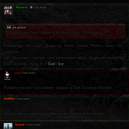
Pioniere
5 lat temu
pit pisze:
Obczaj Laika - Silver Apples of the Moon i Flux - Protoplasmic.
Pierwszego nie znam, drugie to mistrz James Plotkin, mam CD -
zajebiste.
edit: Nie znam z muzyki, choć personalnie widzę, że gra tam perkusista
Lou Ciccotelli, znany mi z
God
i
Ice
yog
3 lata temu
Podobno ma być trzeci album, wyjdzie w Dark Essence Records.
HUMAN
3 lata temu
Bardzo dobra wiadomosc . Właśnie leci bardzo dobra dwójka .
brzask
3 lata temu