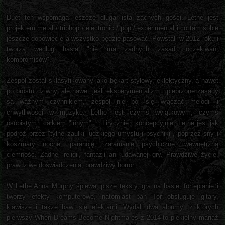
Duet ten wspomaga jeszcze długa lista zacnych gości. Lethe jest
projektem metal / triphop / electronic / pop / experimental i co tam sobie
jeszcze dopowiecie a wszystko będzie pasować. Powstali w 2012 roku i
tworzą według hasła "nie ma żadnych zasad, oczekiwań,
kompromisów".
Zespół został sklasyfikowany jako bękart stylowy, eklektyczny, a nawet
po prostu dziwny, ale nawet jeśli eksperymentalizm i pieprzone zasady
są ważnym czynnikiem, zespół nie boi się włączać melodii i
chwytliwości w muzykę. Lethe jest czymś wyjątkowym, czymś
osobistym i całkiem "innym" ... Lirycznie i koncepcyjnie, Lethe jest jak
podróż przez "tylne zaułki ludzkiego umysłu i psychiki", poprzez sny i
koszmary nocne, paranoję, załamanie psychiczne, wewnętrzną
ciemność. Żadnej religii, fantazji ani udawanej gry. Prawdziwe życie,
prawdziwe doświadczenia, prawdziwy horror.
W Lethe Anna Murphy śpiewa, pisze teksty, gra na basie, fortepianie i
tworzy efekty komputerowe, natomiast pan Tor obsługuje gitary,
klawisze i także bawi się efektami. Wydali dwa albumy, z których
pierwszy When Dreams Become Nightmares z 2014 to piekielny mariaż