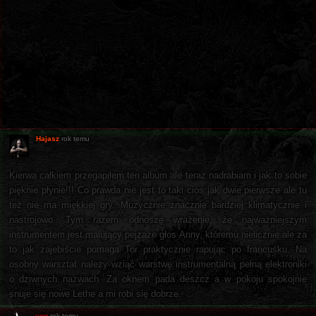
Hajasz
rok temu
Kierwa całkiem przegapiłem ten album ale teraz nadrabiam i jak to sobie
pięknie płynie!!! Co prawda nie jest to taki cios jak dwie pierwsze ale tu
też nie ma miękkiej gry. Muzycznie znacznie bardziej klimatycznie i
nastrojowo. Tym razem odnoszę wrażenie, że najważniejszym
instrumentem jest malujący pejzaże głos Anny, któremu nielicznie ale za
to jak zajebiście pomaga Tor praktycznie rapując po francusku. Na
osobny warsztat należy wziąć warstwę instrumentalną pełną elektroniki
o dziwnych nazwach. Za oknem pada deszcz a w pokoju spokojnie
snuje się nowe Lethe a mi robi się dobrze.
yog
rok temu