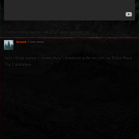
Chyba trzeba będzie odkurzyć winyl jedyneczki.
brzask
2 lata temu
Jest i drugi numer z nowej płyty - klawisze w tle niczym na 'R​o​ka Hasa..'
Thy Catafalque