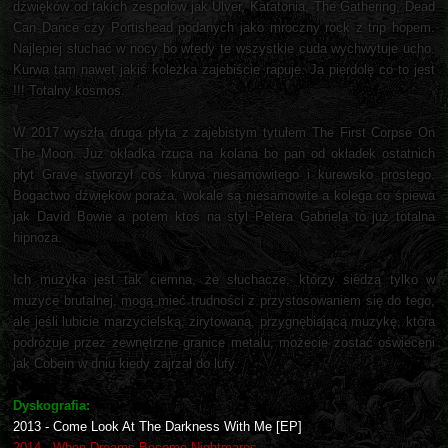
dźwięków od takich zespołów jak Ulver, Katatonia, The Gathering, Dead
Can Dance czy Portishead podanych jako mroczny rock z trip hopem.
Najlepiej słuchać w nocy bo wtedy te wszystkie cuda wychwytuje ucho.
Kurwa tam nawet jakiś koleżka zajebiście rapuje. Ja pierdolę co to jest
!!! Totalny kosmos.
W 2017 wyszła druga płyta z zajebistym tytułem The First Corpse On
The Moon. Już okładka rzuca na kolana bo pan od okładek ostatnich
płyt Grave stworzył coś kurwa niesamowitego i kurewsko prostego.
Bogactwo dźwięków poraża, wokale są niesamowite a kolega co śpiewa
jak David Bowie a potem ktoś na styl Petera Gabriela to już totalna
hipnoza.
Ich muzyka jest tak ciemna, że słuchacze, którzy siedzą tylko w
muzyce brutalnej, mogą mieć trudności z przystosowaniem się do tego,
ale jeśli lubicie marzycielską, zirytowaną, przygnębiającą muzykę, która
podróżuje przez zewnętrzne granice metalu, możecie zostać oświeceni
jak Cobein w dniu kiedy zajrzał do lufy.
Dyskografia:
2013 - Come Look At The Darkness With Me [EP]
2014 - When Dreams Become Nightmares