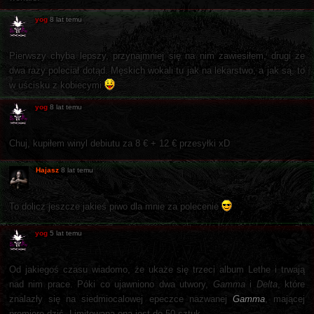
yog
8 lat temu
Pierwszy chyba lepszy, przynajmniej się na nim zawiesiłem, drugi ze
dwa razy poleciał dotąd. Męskich wokali tu jak na lekarstwo, a jak są, to
w uścisku z kobiecymi
yog
8 lat temu
Chuj, kupiłem winyl debiutu za 8 € + 12 € przesyłki xD
Hajasz
8 lat temu
To dolicz jeszcze jakieś piwo dla mnie za polecenie
yog
5 lat temu
Od jakiegoś czasu wiadomo, że ukaże się trzeci album Lethe i trwają
nad nim prace. Póki co ujawniono dwa utwory,
Gamma
i
Delta
, które
znalazły się na siedmiocalowej epeczce nazwanej
Gamma
, mającej
premierę dziś. Limitowana ona jest do 50 sztuk.