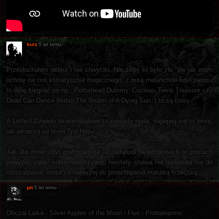
kurz
5 lat temu
Przesłuchałem debiut i nie chwyciło. Nie żeby to było złe, ale jak mam
ochotę na coś klimatycznie magicznego, z nutą melancholii lub/i patosu
to wolę sięgnąć po np.; Portishead Dummy, Cocteau Twins Treasure czy
Dead Can Dance Within The Realm of A Dying Sun. I to są ciosy.
A Lethe? Dźwięki okołometalowe to niestety nuda, najlepiej się to broni,
jak wkracza na teren Trip-Hopu.
Jak dla mnie zbyt grafomańska ta literatura, a po opisach w postach
powyżej, ząbki sobie naostrzylem, niestety strawa nie nadawała się do
rozszarpania, może co najwyżej do przechlipania malutką łyżeczką.
pit
5 lat temu
Obczaj Laika - Silver Apples of the Moon i Flux - Protoplasmic.