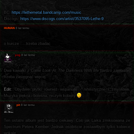
BC:
https://lethemetal.bandcamp.com/music
Discogs:
https://www.discogs.com/artist/3537095-Lethe-9
HUMAN
8 lat temu
o kurcze .....trzeba zbadac
yog
8 lat temu
Dwa kawałki z
Come Look At The Darkness With Me
bardzo zajebiste,
trzeba zasięgnąć więcej.
Edit:
Obydwie płytki również wspaniałe - nihilistyczne i zmysłowe.
Muzyka piękna i bolesna, niczym kobiety
pit
8 lat temu
Ten ostatni album jest bardzo ciekawy. Coś jak Laika zmiksowana ze
Spectrum Petera Kember. Jednak osobiście zostawiłbym tylko kobiece
wokale.