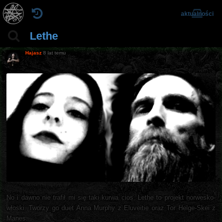
aktualności
Lethe
Hajasz
8 lat temu
No i dawno nie trafił mi się taki kurwa cios. Lethe to projekt norwesko-
włoski. Tworzy go duet Anna Murphy z Eluveitie oraz Tor Helge-Skei z
Manes.