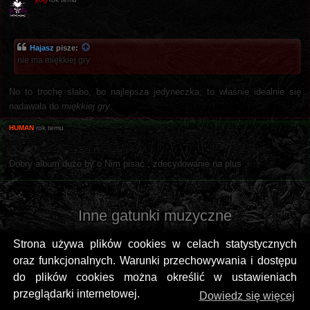
Hajasz
pisze:
nie ma miękkiej gry
No to trochę słabo, bo najlepsza jedyneczka, to właśnie idealnie się
nadawała do
miękkiej gry
.
HUMAN
rok temu
Dobry album dużo by o Nim pisać , zdecydowanie na plus .
Inne gatunki muzyczne
Strona używa plików cookies w celach statystycznych
oraz funkcjonalnych. Warunki przechowywania i dostępu
do plików cookies można określić w ustawieniach
przeglądarki internetowej.
Dowiedz się więcej