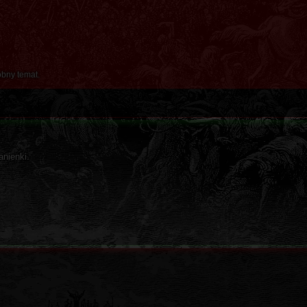
obny temat.
anienki.