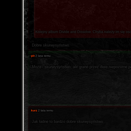
Kolejny album Divide and Dissolve. Chyba należy im się os
Dobre skurwysyństwo.
pit
2 lata temu
Może i skurwysyństwo, ale grane przez dwie niepozorne p
kurz
2 lata temu
Jak ładne to bardzo dobre skurwysyństwo