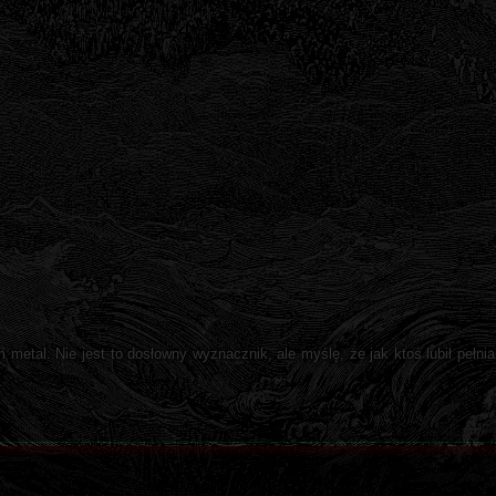
etal. Nie jest to dosłowny wyznacznik, ale myślę, że jak ktoś lubił pełni