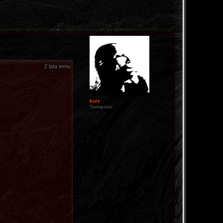
2 lata temu
kurz
Tormentor