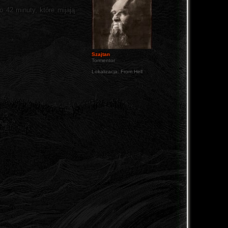
o 42 minuty, które mijają
Szajtan
Tormentor
Lokalizacja:
From Hell