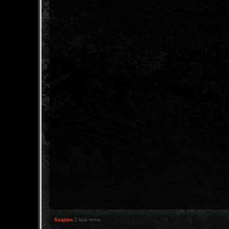
Szajtan
2 lata temu