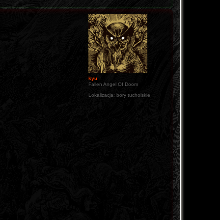
kyu
Fallen Angel Of Doom
Lokalizacja:
bory tucholskie