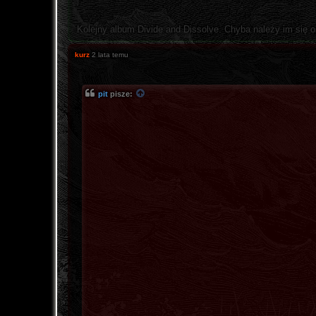
Kolejny album Divide and Dissolve. Chyba należy im się 
kurz
2 lata temu
pit
pisze: