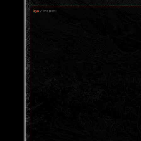
kyu
2 lata temu