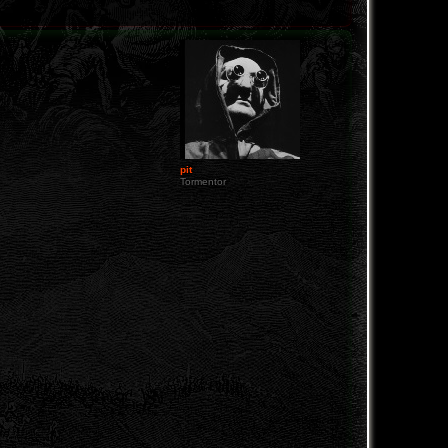
pit
Tormentor