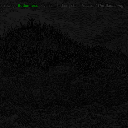
metalowego
Bottomless
. Słychać, że lubią stare
Trouble
.
"The Banishing"
t
io
.