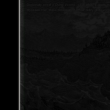
Doskonały strzał z
Dying Victims
, czyli Włosi z doom 
błyskawicznie. Masa doskonałych riffów, dobry głos
Giorg