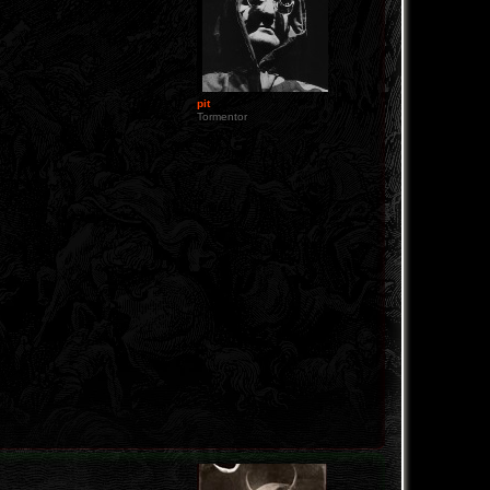
pit
Tormentor