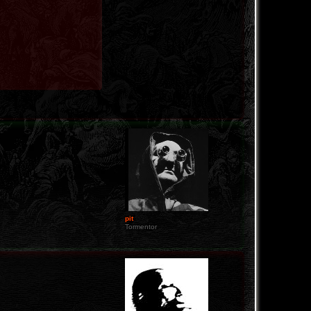
pit
Tormentor