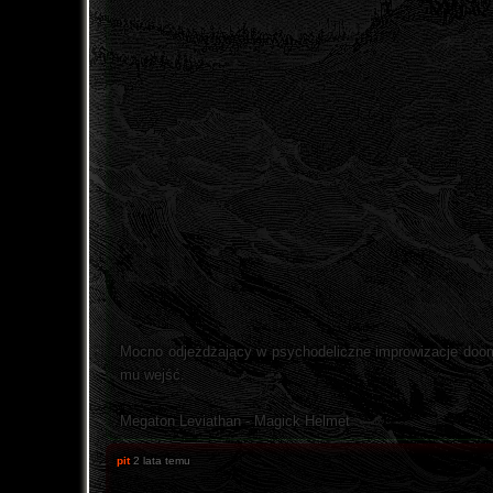
Mocno odjeżdżający w psychodeliczne improwizacje doom m
mu wejść.
Megaton Leviathan - Magick Helmet
pit
2 lata temu