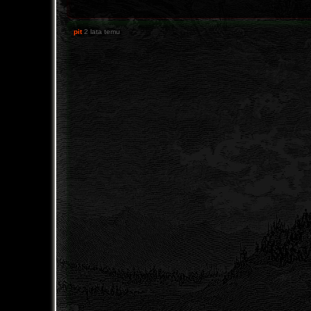
pit
2 lata temu