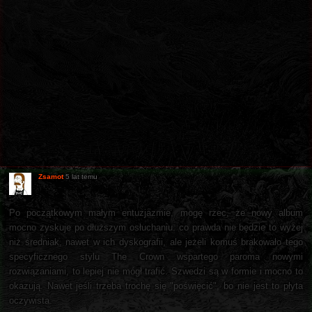
Zsamot
5 lat temu
Po początkowym małym entuzjazmie, mogę rzec, że nowy album
mocno zyskuje po dłuższym osłuchaniu. co prawda nie będzie to wyżej
niż średniak, nawet w ich dyskografii, ale jeżeli komuś brakowało tego
specyficznego stylu The Crown wspartego paroma nowymi
rozwiązaniami, to lepiej nie mógł trafić. Szwedzi są w formie i mocno to
okazują. Nawet jeśli trzeba trochę się "poświęcić", bo nie jest to płyta
oczywista.