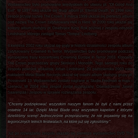
Wydawnictwo było promowane teledyskiem do utworu pt. "Of Good And
Evil". W 1997 roku ukazał się drugi album pt. Eternal Death. W 1998 roku
zespół przyjął nazwę The Crown. 9 marca 1999 ukazał się pierwszy album
pod nazwą The Crown zatytułowany Hell is Here. W 2000 roku ukazał się
kolejny album studyjny pt. Deathrace King. Rok później z zespołu odszedł
Lindstrand, którego zastąpił Tomas "Tompa" Lindberg.
8 kwietnia 2002 roku ukazał się piąty w historii działalności zespołu album
zatytułowany Crowned In Terror. Wydawnictwo było promowane podczas
europejskiej trasy koncertowej Crowning Europe In Terror 2003. Koncerty
The Crown poprzedzały grupy Skinless i Monolith. Tego samego roku do
zespołu powrócił wokalista Johan Lindstrand. 20 października 2003 roku
nakładem Metal Blade Records ukazał się ostatni album studyjny grupy pt.
Possessed 13. Wydawnictwo zostało nagrane w Studio Fredman w maju i
czerwcu. W 2004 roku zespół został rozwiązany. Oświadczenie Janne
Saarenpää i zespołu w sprawie rozwiązania zespołu:
"Chcemy podziękować wszystkim naszym fanom że byli z nami przez
ostatnie 14 lat. Dzięki Metal Blade oraz wszystkim kapelom z którymi
dzieliliśmy scenę! Jednocześnie przepraszamy, że nie pojawimy się na
tegorocznych letnich festiwalach, na które już się zgłosiliśmy."
Już po rozwiązaniu zespołu ukazało się pierwsze wydawnictwo DVD The