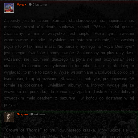
Vortex
5 lat temu
Zajebisty jest ten album. Zamiast standardowego intra napierdala nas
minutowy strzał a'la death punkowy zespół. Później nadal grzeje.
Zwalniamy, a mimo wszystko jest ciepło. Poza tym, świetnie
wkompowane melodię. Myślałem po ostatnim albumie, że zwolnią
pójdzie to w taki misz masz. Nic bardziej mylnego na "Royal Destroyer"
jest energia, świeżość i pomysłowość. Zaskoczony na plus razy dwa.
@Zsamot nie rozumiem dlaczego ta płyta nie jest oczywista? Jest
idealna, dla obrania zdecydowanego kierunku. Jak ma tak dalej to
wyglądać, to mnie to szarpie. Wyżej wspomniane wątpliwości, co do ich
twórczości, tutaj są rozwiane. Stawiają na motorykę, przebojowość. W
formie są doskonałej. Uwielbiam albumy, na których wydaję się że
wszystko od początku, do końca się zgadza. Tęskniłem za dobrym
szwedzkim melo deathem z pazurem i w końcu go dostałem w tej
pozycji!
Szajtan
rok temu
"Crown of Thorns"
to tytuł dwunastego krążka, który ukaże się 11
października nakładem
Metal Blade Records
. Ukazuje ona zespół w