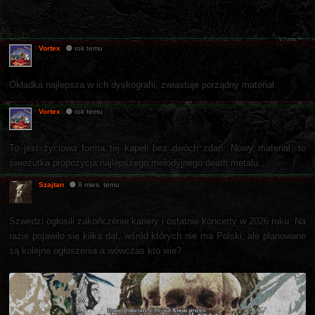
Vortex
rok temu
Okładka najlepsza w ich dyskografii, zwiastuje porządny materiał.
Vortex
rok temu
To jest życiowa forma tej kapeli bez dwóch zdań. Nowy materiał, to
świeżutka propozycja najlepszego melodyjnego death metalu.
Szajtan
8 mies. temu
Szwedzi ogłosili zakończenie kariery i ostatnie koncerty w 2026 roku. Na
razie pojawiło się kilka dat, wśród których nie ma Polski, ale planowane
są kolejne ogłoszenia a wówczas kto wie?