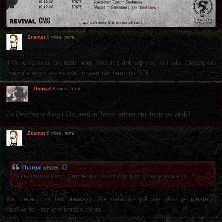
Zsamot
8 mies. temu
Trochę szkoda, ale rozumiem, wrócili z dobrą płytą, no i tyle. Cieszę się
,że załapałem się na ich koncert rok temu na SDL.
Thorgal
8 mies. temu
Za
Deathrace King
i
Crowned in Terror
wdzięczny będę po wieki!
Zsamot
8 mies. temu
Thorgal
pisze:
Za
Deathrace King
i
Crowned in Terror
wdzięczny będę po wieki!
Ba, zwłaszcza ten pierwszy. Ale ostatnia- jak się okazuje niestety:
dosłownie - też jest bardzo dobra.