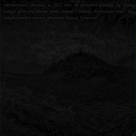
odświeżonym składzie, w 2022 roku na pokładzie pojawiła się nowa
sekcja rytmiczna
Mikael Norén
(bębny) i
Mattias Rasmussen
(bas), do
składu powrócił również gitarzysta
Marcus Sunesson
.