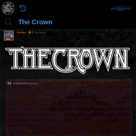
aktualności
The Crown
Vortex
8 lat temu
wikipedia pisze:
Szwedzka grupa wykonująca muzykę z pogranicza thrash i melodic death
metalu. Zespół powstał w 1990 roku w Trollhättan pod nazwą Crown of
Thorns, z inicjatywy Johana Lindstranda (śpiew), Roberta Österberga
(gitara), Magnusa Olsfelta (gitara basowa), Janne Saarenpää (perkusja) i
Marko Tervonena (gitara). W 1993 roku ukazało się pierwsze demo
zespołu zatytułowane Forever Heaven Gone. Natomiast rok później
zostało wydane demo Forget the Light.
W 1995 roku ukazał się pierwszy album studyjny zespołu pt. The Burning.