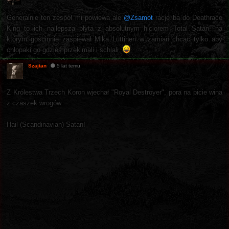
Generalnie ten zespół mi powiewa ale
@Zsamot
rację ba do Deathrace
King to ich najlepsza płyta z absolutnym hiciorem Total Satan, na
którym gościnnie zaśpiewał Mika Luttinen w zamian chcąc tylko aby
chłopaki go gdzieś przekimali i schlali.
Szajtan
5 lat temu
Z Królestwa Trzech Koron wjechał "Royal Destroyer", pora na picie wina
z czaszek wrogów.
Hail (Scandinavian) Satan!