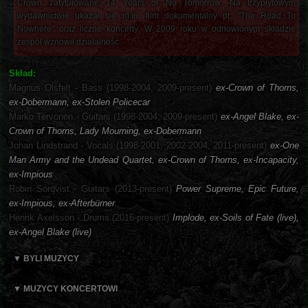
Crown zatytułowane 14 Years of No Tomorrow. Na trzypłytowym
wydawnictwie ukazał się m.in. film dokumentalny pt. "The Road To
Nowhere" oraz liczne koncerty. W 2009 roku w odnowionym składzie
zespół wznowił działalność.
Skład:
Magnus Olsfelt - Bass (1998-2004, 2009-present)
ex-Crown of Thorns,
ex-Dobermann, ex-Stolen Policecar
Marko Tervonen - Guitars (1998-2004, 2009-present)
ex-Angel Blake, ex-
Crown of Thorns, Lady Mourning, ex-Dobermann
Johan Lindstrand - Vocals (1998-2001, 2002-2004, 2011-present)
ex-One
Man Army and the Undead Quartet, ex-Crown of Thorns, ex-Incapacity,
ex-Impious
Robin Sörqvist - Guitars (2013-present)
Power Supreme, Epic Future,
ex-Impious, ex-Afterbürner
Henrik Axelsson - Drums (2016-present)
Implode, ex-Soils of Fate (live),
ex-Angel Blake (live)
▼ BYLI MUZYCY
▼ MUZYCY KONCERTOWI