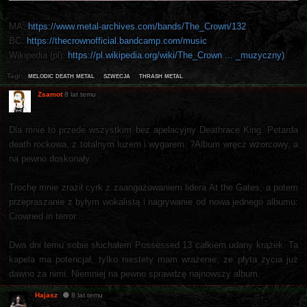
MA:
https://www.metal-archives.com/bands/The_Crown/132
BC:
https://thecrownofficial.bandcamp.com/music
Wikipedia (pl):
https://pl.wikipedia.org/wiki/The_Crown ... _muzyczny)
melodic death metal
szwecja
thrash metal
Tagi:
Zsamot
8 lat temu
Dla mnie to przede wszystkim bez apelacyjny Deathrace King. Petarda
death rockowa, z totalnym luzem i wygarem. ?Album wręcz wzorcowy, a
na pewno doskonały.
Trochę mnie zraził cyrk z zaangażowaniem lidera At the Gates, a potem
przepraszanie z byłym wokalistą i nagrywanie od nowa jednego albumu:
Crowned in terror..
Dwa dni temu sobie słuchałem Possessed 13 całkiem udany krążek. Ta
kapela ma potencjał, tylko niestety mam wrażenie, ze płyta życia już
dawno za nimi. Niemniej na pewno sprawdzę najnowszy album.
Hajasz
8 lat temu