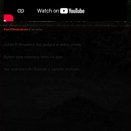
Pan Efilnikufesin
8 lat temu
Justin K Broadrick też podąża w dobrą stronę.
Byłem parę miesięcy temu na gigu.
Nie miał koszulki Burzum z tajnymi szyframi.