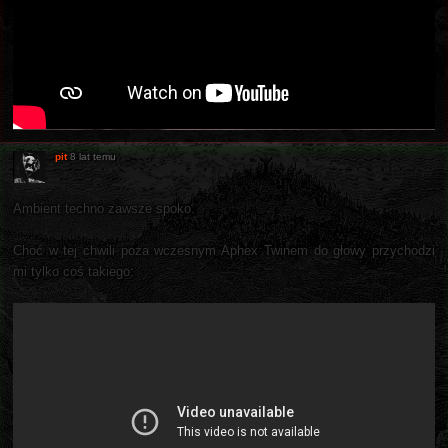
pit
8 lat temu
Ambient techno zawsze spoko.
Choć w tej chwili poza wczesnym Aphex Twinem do głowy przychodzi
mi tylko coś takiego: