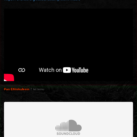
Pan Efilnikufesin
7 lat temu