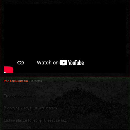
Pan Efilnikufesin
8 lat temu
Trochę lepiej.......
Blondynę kiedyś już wrzucałem.
Ładnie placze to jebnę ją jeszcze raz: