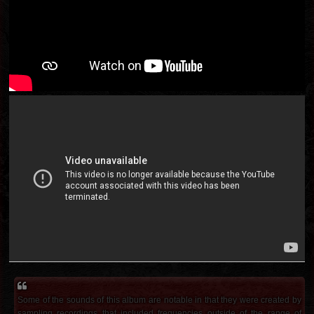
Some of the sounds of this album are notable in that they were created by
sampling recordings that included frequencies outside of the range of