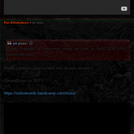
Pan Efilnikufesin
8 lat temu
pit
pisze:
Dzięki chłopaki za zwrócenie uwagi na całe to SHXCXCHCXSH -
doskonała rzecz.
Wątek zajebany pajęczynami wisi od paru miesięcy.
Sprawdź(cie) se SNTS:
https://sntsrecords.bandcamp.com/music