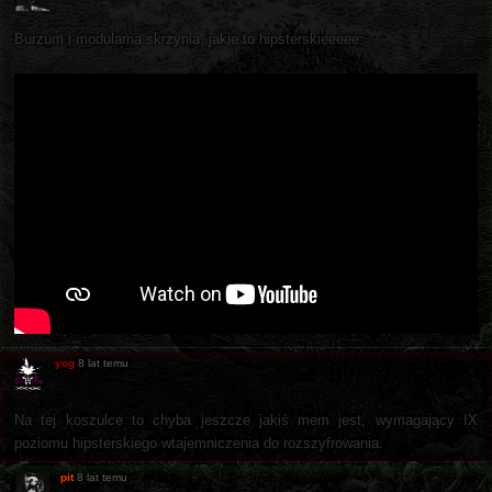
Burzum i modularna skrzynia, jakie to hipsterskieeeee:
yog
8 lat temu
Na tej koszulce to chyba jeszcze jakiś mem jest, wymagający IX
poziomu hipsterskiego wtajemniczenia do rozszyfrowania.
pit
8 lat temu