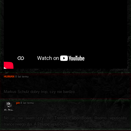
HUMAN
8 lat temu
Markus Schulz dobry trop, czy nie bardzo...
pit
8 lat temu
No ja nie wiem czy do Tresora, albo Boiler Roomu wpuściliby
trance'owego dja. A Phurpę wpuścili.