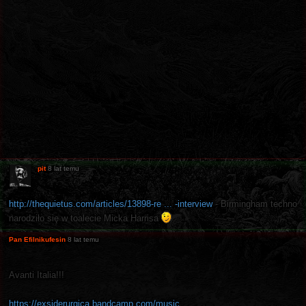
pit
8 lat temu
http://thequietus.com/articles/13898-re ... -interview
- Birmingham techno
narodziło się w toalecie Micka Harrisa
Pan Efilnikufesin
8 lat temu
Avanti Italia!!!
https://exsiderurgica.bandcamp.com/music