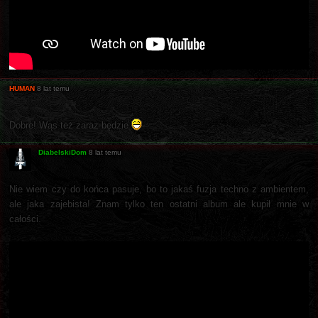
HUMAN
8 lat temu
Dobre! Wąs też zaraz będzie
DiabelskiDom
8 lat temu
Nie wiem czy do końca pasuje, bo to jakaś fuzja techno z ambientem,
ale jaka zajebista! Znam tylko ten ostatni album ale kupił mnie w
całości.