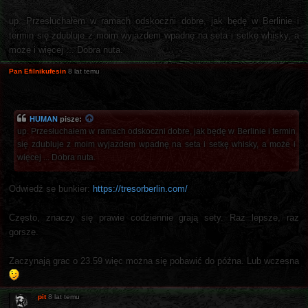
up. Przesłuchałem w ramach odskoczni dobre, jak będę w Berlinie i
termin się zdubluje z moim wyjazdem wpadnę na seta i setkę whisky, a
może i więcej ... Dobra nuta.
Pan Efilnikufesin
8 lat temu
HUMAN
pisze:
up. Przesłuchałem w ramach odskoczni dobre, jak będę w Berlinie i termin
się zdubluje z moim wyjazdem wpadnę na seta i setkę whisky, a może i
więcej ... Dobra nuta.
Odwiedź se bunkier:
https://tresorberlin.com/
Często, znaczy się prawie codziennie grają sety. Raz lepsze, raz
gorsze.
Zaczynają grac o 23.59 więc można się pobawić do późna. Lub wczesna
pit
8 lat temu