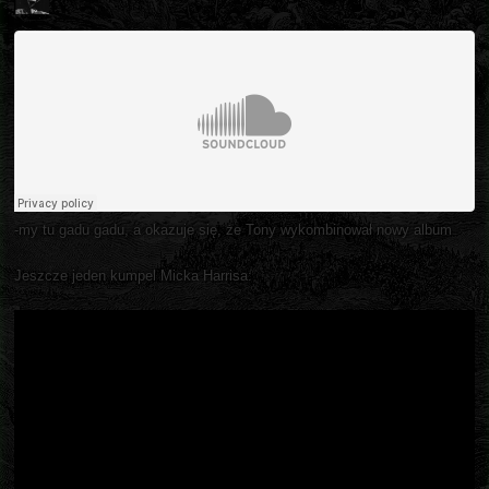
-my tu gadu gadu, a okazuje się, że Tony wykombinował nowy album
Jeszcze jeden kumpel Micka Harrisa: