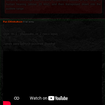
human hearing (above 20 kHz), and then transposed down into the
audible range.
Pan Efilnikufesin
8 lat temu
@pit, nr. 1 - słaaaaabo, nr. 2 nieco lepiej.
James parę ładnych piosenek popełnił: