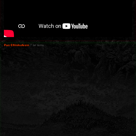
Pan Efilnikufesin
7 lat temu