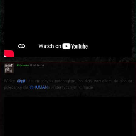
Pioniere
8 lat temu
Widzę
@pit
, że cie chyba natchnąłem, bo dziś wrzuciłem do shouta
polecankę dla
@HUMAN
a w identycznym klimacie