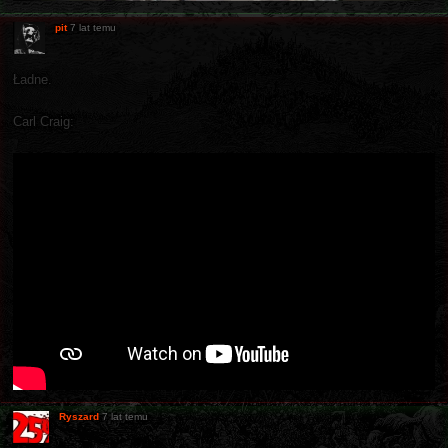
pit
7 lat temu
Ładne.
Carl Craig:
Ryszard
7 lat temu