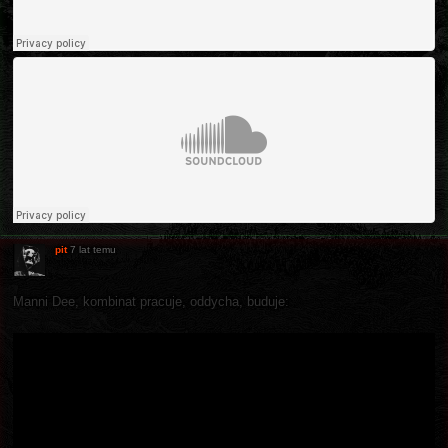
pit
7 lat temu
Manni Dee, kombinat pracuje, oddycha, buduje: