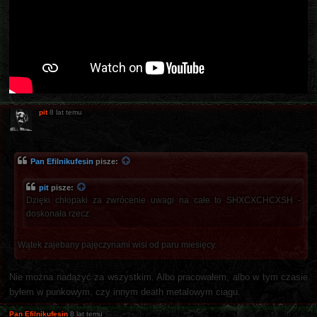
pit
8 lat temu
Pan Efilnikufesin
pisze:
pit
pisze:
Dzięki chłopaki za zwrócenie uwagi na całe to SHXCXCHCXSH -
doskonała rzecz.
Wątek zajebany pajęczynami wisi od paru miesięcy.
Nie można nadążyć za wszystkim. Albo pracowałem, albo w tym czasie
byłem w punkowym, czy innym death metalowym ciągu.
Pan Efilnikufesin
8 lat temu