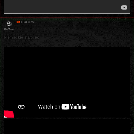
pit
8 lat temu
Niemieckie starocie: