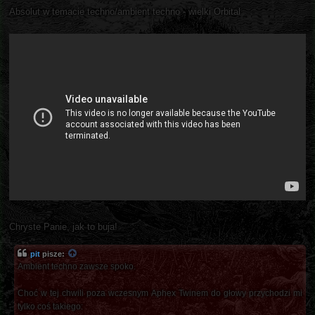
Absolut w temacie techno/ambient techno - wielki Orbital
Chryste Panie, jak to buja!
pit
pisze:
Ambient techno zawsze spoko.
Choć w tej chwili poza wczesnym Aphex Twinem do głowy przychodzi mi
tylko coś takiego: