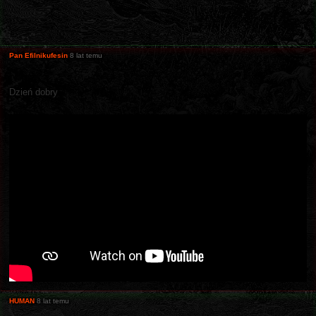
Pan Efilnikufesin
8 lat temu
Dzień dobry
HUMAN
8 lat temu