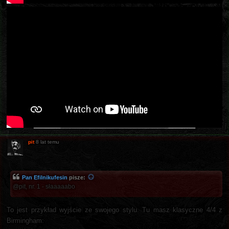
pit
8 lat temu
Pan Efilnikufesin
pisze:
@pit, nr. 1 - słaaaaabo
To jest przykład wyjście ze swojego stylu. Tu masz klasyczne 4/4 z
Birmingham: