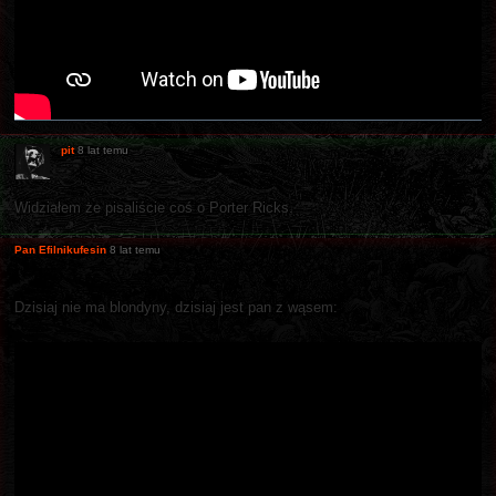
pit
8 lat temu
Widziałem że pisaliście coś o Porter Ricks.
Pan Efilnikufesin
8 lat temu
Dzisiaj nie ma blondyny, dzisiaj jest pan z wąsem: