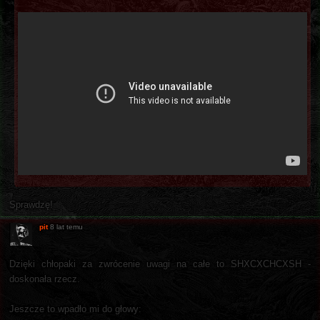
Sprawdzę!
pit
8 lat temu
Dzięki chłopaki za zwrócenie uwagi na całe to SHXCXCHCXSH -
doskonała rzecz.
Jeszcze to wpadło mi do głowy: