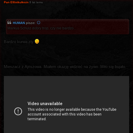
Pan Efilnikufesin
8 lat temu
HUMAN
pisze:
Markus Schulz dobry trop, czy nie bardzo...
Bardzo kurwa zly
Mieszacz z Ajriszowa. Miałem okazję widzieć na żywo. Miło się bujało.