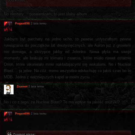
pod koniec.
No niestety.... potwierdzam, to jest slaby album.
Pogan696
2 lata temu
Jakbym był parchaty na jedno ucho, to pewnie usłyszałbym pewne
nawiązania do początków lat dwutysięcznych, ale Aaron już z growlem
nie domaga, a skrzypce jakby od Jelonka. Nowa płyta ma swoje
momenty, ale brakuję mi klimatu i zwarcia, które miało nawet ostatnie
Orion, które wkurwiało mnie nakładającymi się wokalami. No i Nuclear
Blast.... ja jebie. No cóż, mimo wszystko odsłuchuję co jakiś czas bo to
MDB. Jedna z ważniejszych kapel w moim życiu.
Zsamot
2 lata temu
No i co z tego, że Nuclear Blast? To ma wpływ na jakość muzyki?
Pogan696
2 lata temu
Zsamot pisze: