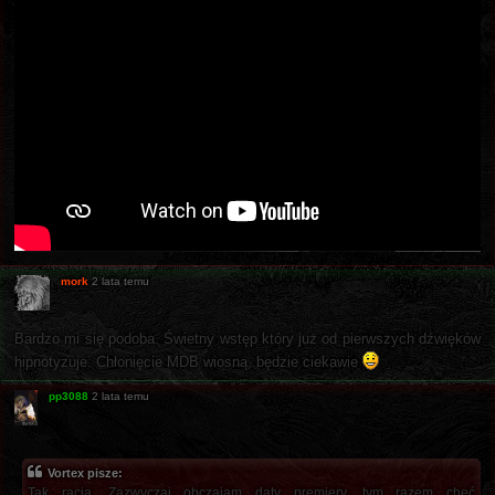
mork
2 lata temu
Bardzo mi się podoba. Świetny wstęp który już od pierwszych dźwięków
hipnotyzuje. Chłonięcie MDB wiosną, będzie ciekawie
pp3088
2 lata temu
Vortex pisze:
Tak racja. Zazwyczaj obczajam daty premiery, tym razem chęć