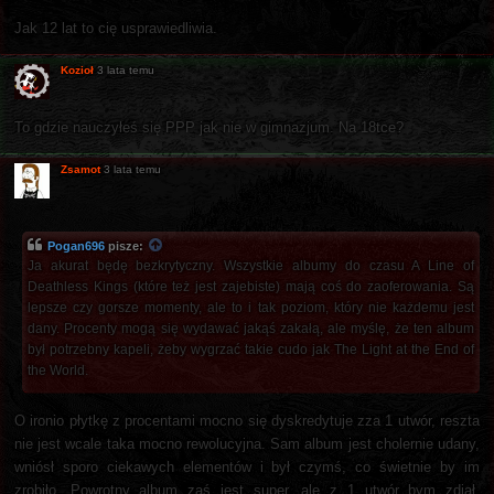
Jak 12 lat to cię usprawiedliwia.
Kozioł
3 lata temu
To gdzie nauczyłeś się PPP jak nie w gimnazjum. Na 18tce?
Zsamot
3 lata temu
Pogan696
pisze:
Ja akurat będę bezkrytyczny. Wszystkie albumy do czasu A Line of
Deathless Kings (które też jest zajebiste) mają coś do zaoferowania. Są
lepsze czy gorsze momenty, ale to i tak poziom, który nie każdemu jest
dany. Procenty mogą się wydawać jakąś zakałą, ale myślę, że ten album
był potrzebny kapeli, żeby wygrzać takie cudo jak The Light at the End of
the World.
O ironio płytkę z procentami mocno się dyskredytuje zza 1 utwór, reszta
nie jest wcale taka mocno rewolucyjna. Sam album jest cholernie udany,
wniósł sporo ciekawych elementów i był czymś, co świetnie by im
zrobiło. Powrotny album zaś jest super, ale z 1 utwór bym zdjął.