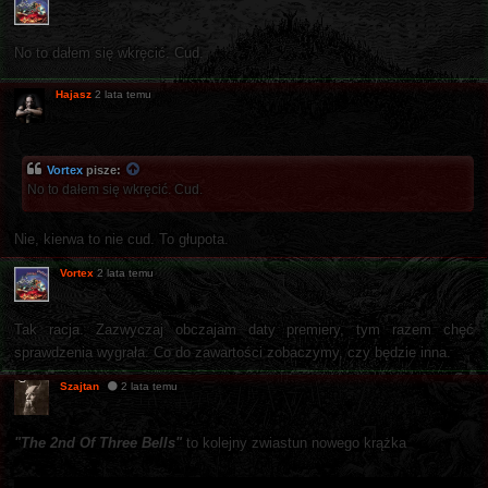
No to dałem się wkręcić. Cud.
Hajasz
2 lata temu
Vortex
pisze:
No to dałem się wkręcić. Cud.
Nie, kierwa to nie cud. To głupota.
Vortex
2 lata temu
Tak racja. Zazwyczaj obczajam daty premiery, tym razem chęć
sprawdzenia wygrała. Co do zawartości zobaczymy, czy będzie inna.
Szajtan
2 lata temu
"The 2nd Of Three Bells"
to kolejny zwiastun nowego krążka