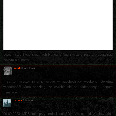
Dwóch całe życie smutnych Panów z Anglii wraz z resztą pracują nad
nowym albumem.
mork
3 lata temu
I za to, między innymi, wypiję w nadchodzący weekend. Świetna
wiadomość! Mam nadzieję, że wyrobią się na nadchodzące, ponure
miesiące.
brzask
2 lata temu
09.09.2023 MDB tak przypierdolił na SDL, że czapki z głów. Jak