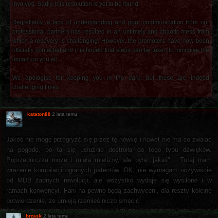
involved. Sadly, this resolution is yet to be found.
Regrettably, a lack of understanding and poor communication from our
professional partners has resulted in an untimely and chaotic mess from
which a recovery is challenging. However, the promoters have now been
officially contacted and it is hoped that steps can be taken to minimise the
impact on you all.
We apologise for keeping you in the dark, but these are indeed
challenging times.
kataton88
2 lata temu
Jakoś nie mogę przegryźć się przez tę nówkę i nawet nie ma co zwalać
na pogodę, bo ta się usłużnie dostroiła do tego typu dźwięków.
Poprzedniczka może i miała mielizny, ale była "jakaś"... Tutaj mam
wrażenie kompilacji ogranych patentów. OK, nie wymagam oczywiście
od MDB żadnych rewolucji, ale wszystko wydaje się wysilone i w
ramach konwencyi. Fani na pewno będą zachwyceni, dla reszty kolejne
potwierdzenie, że umieją rzemieślniczo smęcić.
brzask
2 lata temu