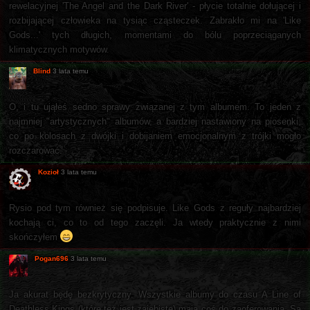
rewelacyjnej 'The Angel and the Dark River' - płycie totalnie dołującej i
rozbijającej człowieka na tysiąc cząsteczek. Zabrakło mi na 'Like
Gods...' tych długich, momentami do bólu poprzeciąganych
klimatycznych motywów.
Blind
3 lata temu
O, i tu ująłeś sedno sprawy związanej z tym albumem. To jeden z
najmniej "artystycznych" albumów, a bardziej nastawiony na piosenki,
co po kolosach z dwójki i dobijaniem emocjonalnym z trójki mogło
rozczarować.
Kozioł
3 lata temu
Rysio pod tym również się podpisuje. Like Gods z reguły najbardziej
kochają ci, co to od tego zaczęli. Ja wtedy praktycznie z nimi
skończyłem
Pogan696
3 lata temu
Ja akurat będę bezkrytyczny. Wszystkie albumy do czasu A Line of
Deathless Kings (które też jest zajebiste) mają coś do zaoferowania. Są