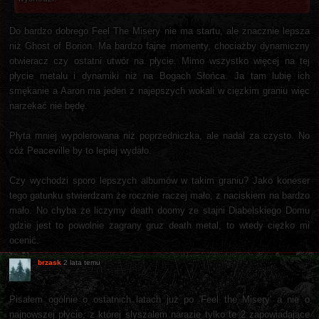
Do bardzo dobrego Feel The Misery nie ma startu, ale znacznie lepsza
niż Ghost of Borion. Ma bardzo fajne momenty, chociażby dynamiczny
otwieracz czy ostatni utwór na płycie. Mimo wszystko więcej na tej
płycie metalu i dynamiki niż na Bogach Słońca. Ja tam lubię ich
smękanie a Aaron ma jeden z najepszych wokali w cięzkim graniu więc
narzekać nie będę.
Płyta mniej wypolerowana niż poprzedniczka, ale nadal za czysto. No
cóż Peaceville by to lepiej wydało.
Czy wychodzi sporo lepszych albumów w takim graniu? Jako koneser
tego gatunku stwierdzam że rocznie raczej mało, z naciskiem na bardzo
mało. No chyba że liczymy death doomy ze stajni Diabelskiego Domu
gdzie jest to powolnie zagrany gruz death metal, to wtedy ciężko mi
ocenić.
brzask
2 lata temu
Pisałem ogólnie o ostatnich latach już po 'Feel the Misery' a nie o
najnowszej płycie, z której slyszalem narazie tylko te 2 zapowiadające