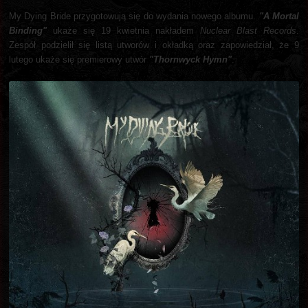
My Dying Bride przygotowują się do wydania nowego albumu.
"A Mortal
Binding"
ukaże się 19 kwietnia nakładem
Nuclear Blast Records
.
Zespół podzielił się listą utworów i okładką oraz zapowiedział, że 9
lutego ukaże się premierowy utwór
"Thornwyck Hymn"
.