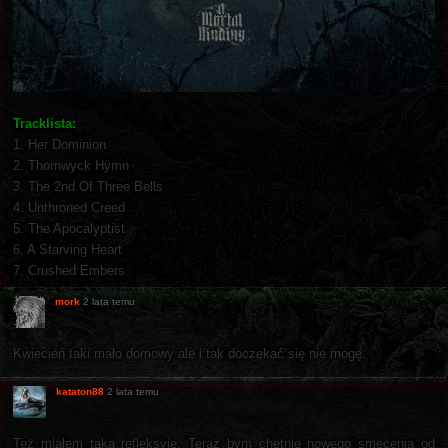
Tracklista:
1. Her Dominion
2. Thornwyck Hymn
3. The 2nd Of Three Bells
4. Unthroned Creed
5. The Apocalyptist
6. A Starving Heart
7. Crushed Embers
mork
2 lata temu
Kwiecień taki mało domowy ale i tak doczekać się nie mogę.
kataton88
2 lata temu
Też miałem taką refleksyję. Teraz bym chętnie nowego smęcenia od