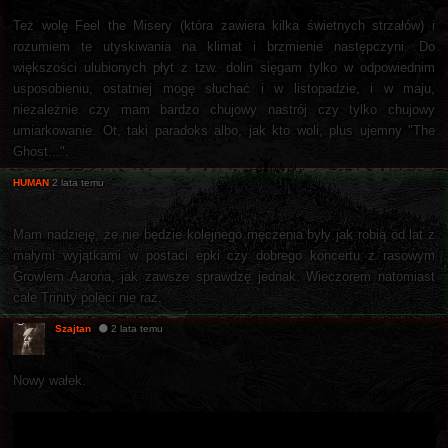
Też wolę Feel the Misery (która zawiera kilka świetnych strzałów) i
rozumiem te utyskiwania na klimat i brzmienie następczyni. Do
większości ulubionych płyt z tzw. dolin sięgam tylko w odpowiednim
usposobieniu, ostatniej mogę słuchać i w listopadzie, i w maju,
niezależnie czy mam bardzo chujowy nastrój czy tylko chujowy
umiarkowanie. Ot, taki paradoks albo, jak kto woli, plus ujemny "The
Ghost...".
HUMAN
2 lata temu
Mam nadzieję, że nie będzie kolejnego męczenia były jak robią od lat z
małymi wyjątkami w postaci epki czy dobrego koncertu z rasowym
Growlem Aarona, jak zawsze sprawdzę jednak. Wieczorem natomiast
całe Trinity poleci nie raz.
Szajtan
2 lata temu
Nowy wałek.