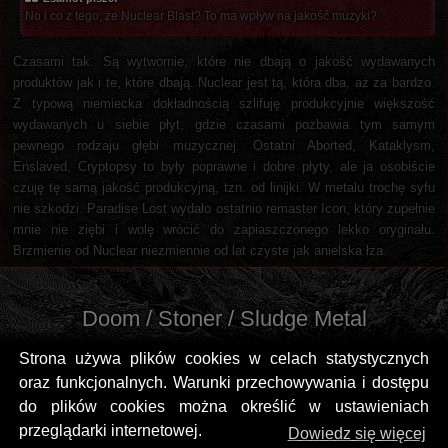
No i co z tego, że Nuclear Blast? To ma wpływ na jakość muzyki?
Czasami tak. Są wytwornie, które nie dbają o jakość wydawanych
produktów jak i te, które dbają. Nuclear jest tą, która dba, aż za bardzo.
Z typową niemiecka dokładnością szlifuję produkcyjnie większość
wydawanych u siebie płyt, gdzie czasami pozbawia tym samym
pewnego rodzaju głębi muzycznej. Ostatni Aborted, Kataklysm,
Enslaved, Cryptopsy to były poprawne i dobre płyty, ale ja osobiście
czuję tę samą jakość produkcyjną, tzn. od linijki. W metalu trochę syfu
nie szkodzi. Paradise Lost wydało ostatnio remaster Icon, który zupełnie
mnie nie ziębi i wolę wrócić do zapiaszczonego lekko oryginału.
Brzmienie od Nuclear niezmiennie od lat czyste jak anielska łza.
Doom / Stoner / Sludge Metal
Strona używa plików cookies w celach statystycznych
oraz funkcjonalnych. Warunki przechowywania i dostępu
do plików cookies można określić w ustawieniach
przeglądarki internetowej.
Dowiedz się więcej