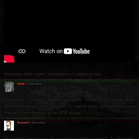
Naprawdę dobry numer, przypomina ich najlepsze lata.
mork
2 lata temu
Podoba mi się, zaostrza apetyt na album. Swoją drogą Nuclear Blast
fajne teledyski zaczął im ogarniać. Te starsze miały swój klimat ale taka
teatralna forma bardziej mi do MDB pasuje.
Zsamot
2 lata temu
Też jestem zaskoczony, że w ogóle taka forma promocji. Ja lubię klipy,