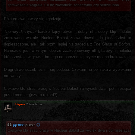
sprawdzenia wygrała. Co do zawartości zobaczymy, czy będzie inna.
Póki co dwa utwory się zgadzają.
Thornwyck Hymn
bardzo fajny utwór - dobry riff, dobry klip i słabo
zmixowane wokale. Nuclear Balast znowu dowalili do pieca, zbyt to
dopieszczone, ale i tak brzmi lepiej niż tragedia z
The Ghost of Borion
.
Nareszcie jest w w tym dobrze zaakcentowany riff gitarowy i melodia
która zostaje w głowie, bo tego na poprzedniej płycie mocno brakowało.
Drugi dzwoneczek też mi się podoba. Czekam na pełniaka z wypiekami
na twarzy.
Ciekawe kto straci pracę w Nuclear Balast za wyciek dwa i pół miesiąca
przed premierą(czy to rekord?).
Hajasz
2 lata temu
pp3088
pisze:
Ciekawe kto straci pracę w Nuclear Balast za wyciek dwa i pół miesiąca