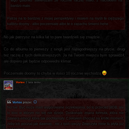
tego gatunku stwierdzam że rocznie raczej mało, z naciskiem na
bardzo mało.
Patrzę na to bardziej z mojej perspektywy i miałem na myśli te cięższego
kalibru doomy - albo poczerniałe albo te o zapachu śmierci hehe.
No jak patrzysz na kilka lat to pare twardzieli się znajdzie.
Co do albumu to pierwszy z singli jest najłagodniejszy na płycie, drugi
też raczej z tych delikatniejszych. Ja na Twoim miejscu bym sprawdził,
ale dopiero jak będzie odpowiedni klimat.
Poczerniałe doomy to chyba w ilości 10 rocznie wychodzą
Vortex
2 lata temu
Vortex
pisze:
No nie. Być może mam wygórowane oczekiwania, bo to przecież MDB, ale
to kloc w którym nic się nie dzieje. Doskonale znana formuła, która nie
zawiera emocji które tak pochłaniały. Czekałem chociaż na krótki moment,
żeby ich poczuć jak dawniej....nic z tych rzeczy. Zmęczyła mnie ta płyta już