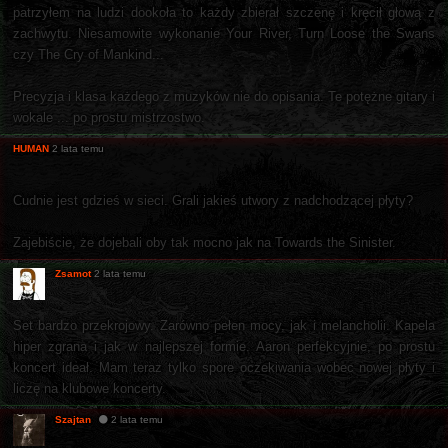
patrzyłem na ludzi dookoła to każdy zbierał szczenę i kręcił głową z
zachwytu. Niesamowite wykonanie Your River, Turn Loose the Swans
czy The Cry of Mankind...
Precyzja i klasa każdego z muzyków nie do opisania. Te potężne gitary i
wokale ... po prostu mistrzostwo.
HUMAN
2 lata temu
Cudnie jest gdzieś w sieci. Grali jakieś utwory z nadchodzącej płyty?
Zajebiście, że dojebali oby tak mocno jak na Towards the Sinister.
Zsamot
2 lata temu
Set bardzo przekrojowy. Zarówno pełen mocy, jak i melancholii. Kapela
hiper zgrana i jak w najlepszej formie. Aaron perfekcyjnie, po prostu
koncert ideał. Mam teraz tylko spore oczekiwania wobec nowej płyty i
liczę na klubowe koncerty.
Szajtan
2 lata temu