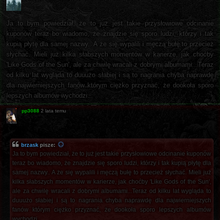
Ja to bym powiedział, że to już jest takie przysłowiowe odcinanie
kuponów teraz bo wiadomo, że znajdzie się sporo ludzi, którzy i tak
kupią płytę dla samej nazwy.. A że się wypalili i męczą bułę to przecież
słychać. Mieli już kilka słabszych momentów w karierze, jak choćby
'Like Gods of the Sun', ale za chwilę wracali z dobrymi albumami...Teraz
od kilku lat wygląda to duuużo słabiej i są to nagrania chyba naprawdę
dla najwierniejszych fanów którym ciężko przyznać, że dookoła sporo
lepszych albumów wychodzi.
pp3088
2 lata temu
brzask
pisze:
Ja to bym powiedział, że to już jest takie przysłowiowe odcinanie kuponów
teraz bo wiadomo, że znajdzie się sporo ludzi, którzy i tak kupią płytę dla
samej nazwy.. A że się wypalili i męczą bułę to przecież słychać. Mieli już
kilka słabszych momentów w karierze, jak choćby 'Like Gods of the Sun',
ale za chwilę wracali z dobrymi albumami...Teraz od kilku lat wygląda to
duuużo słabiej i są to nagrania chyba naprawdę dla najwierniejszych
fanów którym ciężko przyznać, że dookoła sporo lepszych albumów
wychodzi.