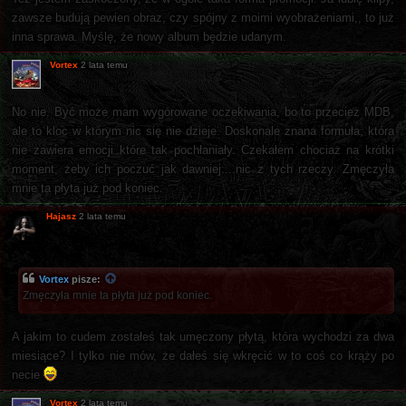
zawsze budują pewien obraz, czy spójny z moimi wyobrażeniami,, to już
inna sprawa. Myślę, że nowy album będzie udanym.
Vortex
2 lata temu
No nie. Być może mam wygórowane oczekiwania, bo to przecież MDB,
ale to kloc w którym nic się nie dzieje. Doskonale znana formuła, która
nie zawiera emocji które tak pochłaniały. Czekałem chociaż na krótki
moment, żeby ich poczuć jak dawniej....nic z tych rzeczy. Zmęczyła
mnie ta płyta już pod koniec.
Hajasz
2 lata temu
Vortex
pisze:
Zmęczyła mnie ta płyta już pod koniec.
A jakim to cudem zostałeś tak umęczony płytą, która wychodzi za dwa
miesiące? I tylko nie mów, że dałeś się wkręcić w to coś co krąży po
necie
Vortex
2 lata temu