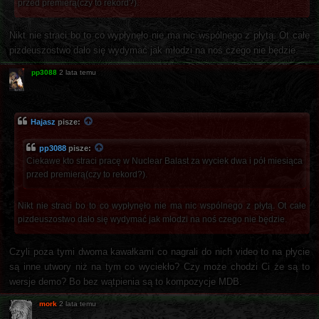
przed premierą(czy to rekord?).
Nikt nie straci bo to co wypłynęło nie ma nic wspólnego z płytą. Ot całe
pizdeuszostwo dało się wydymać jak młodzi na noś czego nie będzie.
pp3088
2 lata temu
Hajasz
pisze:
pp3088
pisze:
Ciekawe kto straci pracę w Nuclear Balast za wyciek dwa i pół miesiąca
przed premierą(czy to rekord?).
Nikt nie straci bo to co wypłynęło nie ma nic wspólnego z płytą. Ot całe
pizdeuszostwo dało się wydymać jak młodzi na noś czego nie będzie.
Czyli poza tymi dwoma kawałkami co nagrali do nich video to na płycie
są inne utwory niż na tym co wyciekło? Czy może chodzi Ci że są to
wersje demo? Bo bez wątpienia są to kompozycje MDB.
mork
2 lata temu