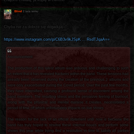
Blind
2 lata temu
Chyba nie za dobrze się dogadują.
https://www.instagram.com/p/C6B3v9kJSpK ... RsdTJqaA==
Announcement:
The production of this latest album was arduous and challenging to such
an extent that it has revealed fractures within the band. These tensions had
already been observed during the creation of the previous 2 albums and
were only exacerbated during the Covid period. Over the past few months,
they have intensified, causing a profound sense of discontent among the
band members. The resulting stress and the pervasive feeling of burnout,
along with the physical and mental malaise it creates, necessitated a
period of time off which unfortunately impacts on live shows.
The reason for the lack of an official statement until now is because the
band has truly hoped to resolve these internal issues and perform some
shows this year while trying find a resolution in time to satisfy all parties