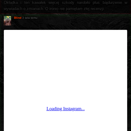
Okładka i ten kawałek więcej szkody narobiło plus bajdurzenie w
wywiadach o zmianach. O ironio nie pamiętam złej recenzji.
Blind
3 lata temu