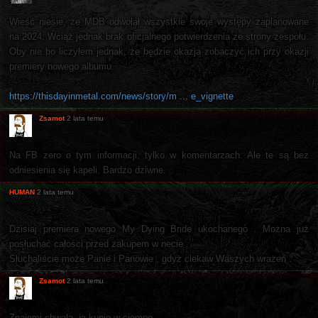
Wieść niesie, że MDB odwołał wszystkie swoje występy zaplanowane
na 2024. Wciąż jednak brak oficjalnego potwierdzenia ze strony zespołu.
Oby nie bo liczyłem jednak, że będzie okazja zobaczyć ich przy okazji
premiery nowego albumu.
https://thisdayinmetal.com/news/story/m ... e_vignette
Zsamot
2 lata temu
Na FB zero o tym informacji, tylko w komentarzach. Ale te są bez
odniesienia się kapeli. Bardzo dziwne.
HUMAN
2 lata temu
Dzisiaj premiera nowego My Dying Bride ukochanego . Można już
posłuchać całości przed zakupem w necie .
Słuchaliście może Panie i Panowie , gdyż ciekaw Waszych wrażeń .
Zsamot
2 lata temu
Znajomi chwalą, ja kupię w ciemno.