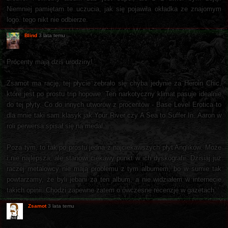
Niemniej pamiętam te uczucia, jak się pojawiła okładka ze znajomym
logo. tego nikt nie odbierze.
Blind
3 lata temu
Procenty mają dziś urodziny!
Zsamot ma rację, tej płycie zebrało się chyba jedynie za Heroin Chic,
które jest po prostu trip hopowe. Ten narkotyczny klimat pasuje idealnie
do tej płyty. Co do innych utworów z procentów - Base Level Erotica to
dla mnie taki sam klasyk jak Your River czy A Sea to Suffer In. Aaron w
roli perwersa spisał się na medal.
Poza tym, to tak po prostu jedna z najciekawszych płyt Anglików. Może
i nie najlepsza, ale stanowi ciekawy punkt w ich dyskografii. Dzisiaj już
raczej metalowcy nie mają problemu z tym albumem, bo w sumie tak
powtarzamy, że byli jebani za ten album, a nie widziałem w internecie
takich opinii. Chodzi zapewne zatem o ówczesne recenzje w gazetach.
Zsamot
3 lata temu