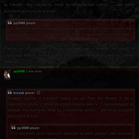
ją kawałki. Nie zachęciły mnie by przesłuchać całość, .. ale może
przyjdzie jeszcze na to czas.
pp3088 pisze:
Czy wychodzi sporo lepszych albumów w takim graniu? Jako koneser tego
gatunku stwierdzam że rocznie raczej mało, z naciskiem na bardzo mało.
Patrzę na to bardziej z mojej perspektywy i miałem na myśli te
cięższego kalibru doomy - albo poczerniałe albo te o zapachu śmierci
hehe.
pp3088
2 lata temu
brzask
pisze:
Pisałem ogólnie o ostatnich latach już po 'Feel the Misery' a nie o
najnowszej płycie, z której slyszalem narazie tylko te 2 zapowiadające ją
kawałki. Nie zachęciły mnie by przesłuchać całość, .. ale może przyjdzie
jeszcze na to czas.
pp3088 pisze:
Czy wychodzi sporo lepszych albumów w takim graniu? Jako koneser