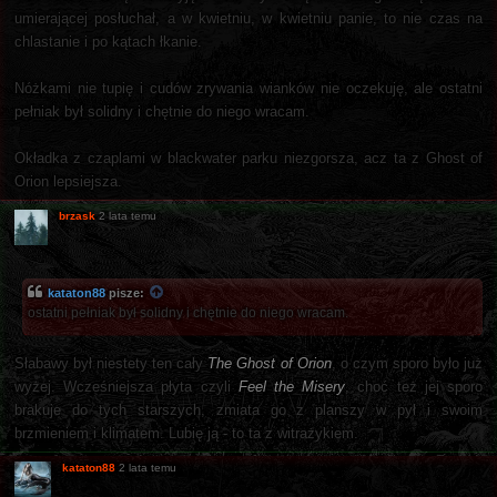
umierającej posłuchał, a w kwietniu, w kwietniu panie, to nie czas na
chlastanie i po kątach łkanie.
Nóżkami nie tupię i cudów zrywania wianków nie oczekuję, ale ostatni
pełniak był solidny i chętnie do niego wracam.
Okładka z czaplami w blackwater parku niezgorsza, acz ta z Ghost of
Orion lepsiejsza.
brzask
2 lata temu
kataton88
pisze:
ostatni pełniak był solidny i chętnie do niego wracam.
Słabawy był niestety ten cały
The Ghost of Orion
, o czym sporo było już
wyżej. Wcześniejsza płyta czyli
Feel the Misery
, choć też jej sporo
brakuje do tych starszych, zmiata go z planszy w pył i swoim
brzmieniem i klimatem. Lubię ją - to ta z witrażykiem.
kataton88
2 lata temu