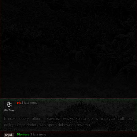
pit
3 lata temu
Bardzo dobry album. Zawiera wszystko to co w muzyce Lull jest
najlepsze, a dodatkowo sporo dubowego reverbu.
Pioniere
3 lata temu