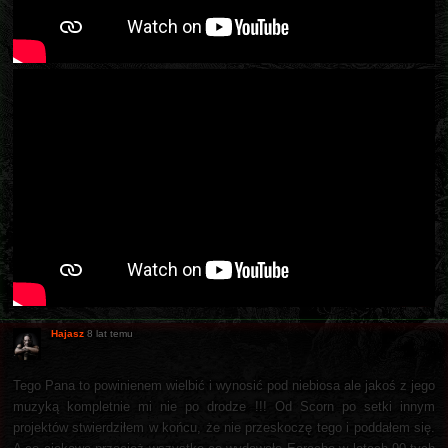
Hajasz
8 lat temu
Tego Pana to powinienem wielbić i wynosić pod niebiosa ale jakoś z jego
muzyką kompletnie mi nie po drodze !!! Od Scorn po setki innym
projektów stwierdziłem w końcu, że nie przeskoczę tego i poddałem się.