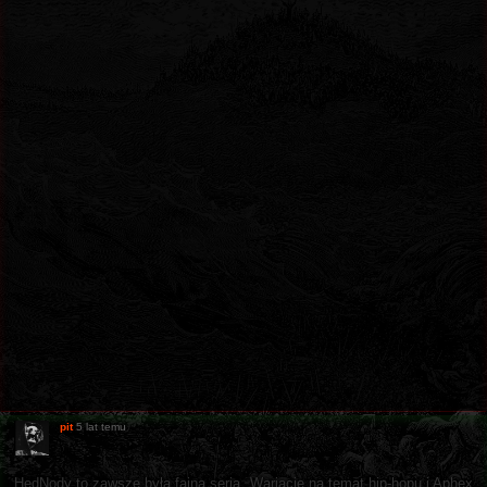
pit
5 lat temu
HedNody to zawsze była fajna seria. Wariacje na temat hip-hopu i Aphex