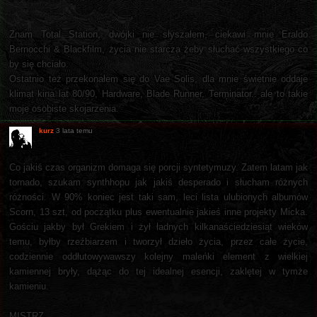
Znam Total Station, dwójki nie słyszałem, ciekawi mnie Eraldo
Bernocchi & Blackfilm, życia nie starcza żeby słuchać wszystkiego co
by się chciało.
Ostatnio też przekonałem się do Vae Solis, dla mnie świetnie oddaje
klimat kina lat 80/90, Hardware, Blade Runner, Terminator.. ale to takie
moje osobiste skojarzenia.
kurz
3 lata temu
Co jakiś czas organizm domaga się porcji syntetymuzy. Zatem latam jak
tornado, szukam synthhopu jak jakiś desperado i słucham różnych
różności. W 90% koniec jest taki sam, leci lista ulubionych albumów
Scorn, 13 szt, od początku plus ewentualnie jakieś inne projekty Micka.
Gościu jakby był Grekiem i żył ładnych kilkanaściedziesiąt wieków
temu, byłby rzeźbiarzem i tworzył dzieło życia, przez całe życie,
codziennie oddłutowywawszy kolejny maleńki element z wielkiej
kamiennej bryły, dążąc do tej idealnej esencji, zaklętej w tymże
kamieniu.
MISTRZ.