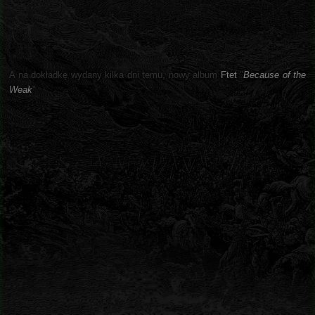
A na dokładkę wydany kilka dni temu, nowy album
Ftet
"
Because of the
Weak
"