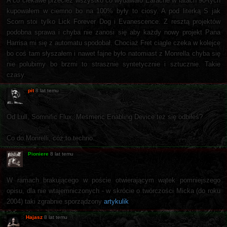
A co ciekawe przecież wszystko co wydawało Earache w latach 90-tych
kupowałem w ciemno bo na 100% były to ciosy. A pod literką S jak
Scorn stoi tylko Lick Forever Dog i Evanescence. Z resztą projektów
podobna sprawa i chyba nie zanosi się aby każdy nowy projekt Pana
Harrisa mi się z automatu spodobał. Chociaż Fret ciągle czeka w kolejce
bo coś tam słyszałem i nawet fajne było natomiast z Monrella chyba się
nie polubimy bo brzmi to strasznie syntetycznie i sztucznie. Takie
czasy.
pit
8 lat temu
Od Lull, Somnific Flux, Mesmeric Enabling Device też się odbiłeś?
Co do Monrelli, cóż to techno.
Pioniere
8 lat temu
W ramach brakującego w poście otwierającym wątek pomniejszego
opisu, dla nie wtajemniczonych - w skrócie o twórczości Micka (do roku
2004) taki zgrabnie sporządzony
artykulik
Hajasz
8 lat temu