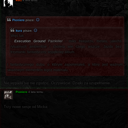
kurz
4 lata temu
Pioniere
pisze:
kurz
pisze:
Więc tak.
-
Execution Ground
Painkiller
- miks freejazzu, metalu, jakichś
rytualnych ambientów i cholera wie czego jeszcze. Jazda bez
trzymanki, fantastyczny, wyjątkowy album.
I fantastycznego dubu, o którym zapomniałeś, a który jest ważnym
składowym elementem tegoż materiału,
Nie wypada się nie zgodzić. Oczywiście. Dzięki za uzupełnienie.
Pioniere
4 lata temu
Trzy nowe sesje od Micka: