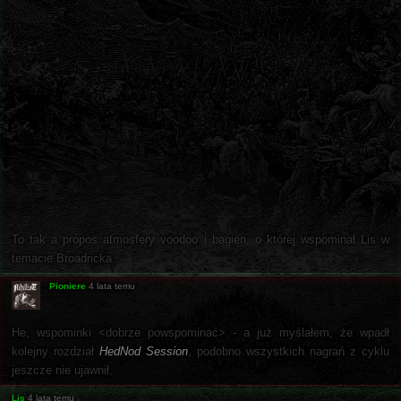
To tak a propos atmosfery voodoo i bagien, o której wspominał Lis w
temacie Broadricka.
Pioniere
4 lata temu
He, wspominki <dobrze powspominać> - a już myślałem, że wpadł
kolejny rozdział
HedNod Session
, podobno wszystkich nagrań z cyklu
jeszcze nie ujawnił.
Lis
4 lata temu