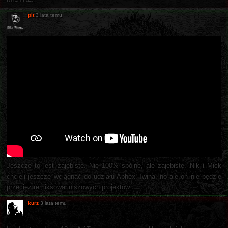
pit
3 lata temu
Jeszcze to jest zajebiste. Nie 100% spójne, ale zajebiste. Nik i Mick
chcieli jeszcze wciągnąć do udziału Aphex Twina, no ale on nie będzie
przecież remiksował niszowych projektów.
kurz
3 lata temu