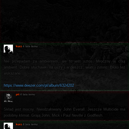
kurz
4 lata temu
Nie przepadam za ambientem, ale to jest sztos. Mroczny w chuj
ambient. Dobre słuchawki na uszy i w deszcz, wiatr i zimno. Błoto tez
wskazane.
https://www.deezer.com/pl/album/6324202
pit
4 lata temu
Skład jest mocny. Nieodżałowany John Everall. Jeszcze Multicide ma
podobny klimat. Grają John, Mick i Paul Neville z Godflesh.
kurz
4 lata temu