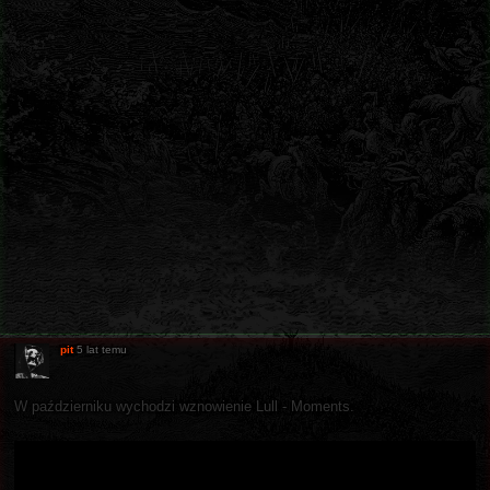
pit
5 lat temu
W październiku wychodzi wznowienie Lull - Moments.