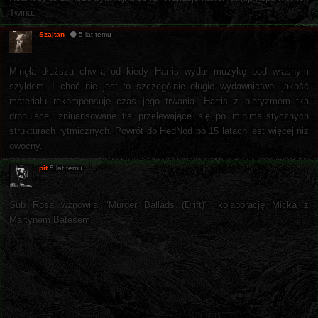
Twina.
Szajtan
5 lat temu
Minęła dłuższa chwila od kiedy Harris wydał muzykę pod własnym
szyldem. I choć nie jest to szczególnie długie wydawnictwo, jakość
materiału rekompensuje czas jego trwania. Harris z pietyzmem tka
dronujące, zniuansowane tła przelewające się po minimalistycznych
strukturach rytmicznych. Powrót do HedNod po 15 latach jest więcej niż
owocny.
pit
5 lat temu
Sub Rosa wznowiła "Murder Ballads (Drift)", kolaborację Micka z
Martynem Batesem.