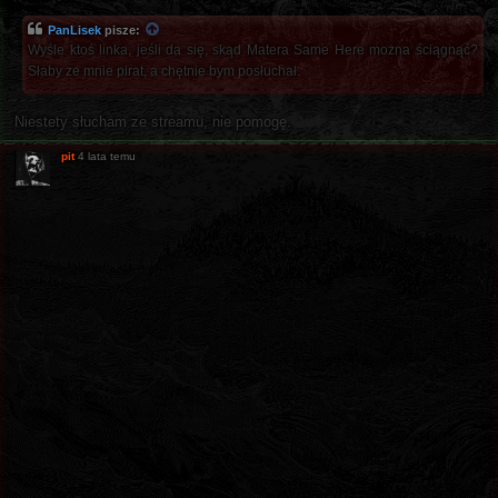
PanLisek
pisze:
Wyśle ktoś linka, jeśli da się, skąd Matera Same Here można ściągnąć?
Słaby ze mnie pirat, a chętnie bym posłuchał.
Niestety słucham ze streamu, nie pomogę.
pit
4 lata temu