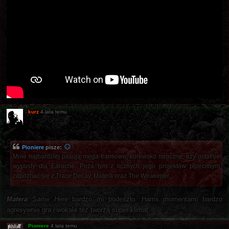
kurz
4 lata temu
Pioniere
pisze:
Mnie najbardziej pasują mega-transowe, kurewsko mroczne, trzy ostatnie
wypusty dla Earache. Poza tym z licznych jego projektów poleciłbym
zapoznać się z Trace Decay, Matera oraz The Weakener.
Matera
Same Here
bardzo mi podeszło. Harris momentami bardzo
agresywnie gra i wokale też tworzą super klimat.
Pioniere
4 lata temu