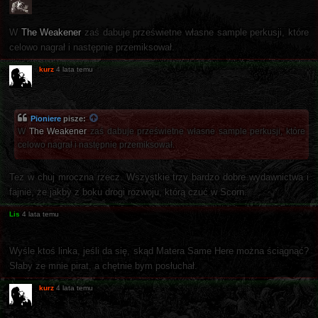
W
The Weakener
zaś dabuje prześwietne własne sample perkusji, które
celowo nagrał i następnie przemiksował.
kurz
4 lata temu
Pioniere
pisze:
W
The Weakener
zaś dabuje prześwietne własne sample perkusji, które
celowo nagrał i następnie przemiksował.
Tez w chuj mroczna rzecz. Wszystkie trzy bardzo dobre wydawnictwa i
fajnie, że jakby z boku drogi rozwoju, którą czuć w Scorn.
Lis
4 lata temu
Wyśle ktoś linka, jeśli da się, skąd Matera Same Here można ściągnąć?
Słaby ze mnie pirat, a chętnie bym posłuchał.
kurz
4 lata temu