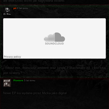
ale większość brzmi jak nagrywana osobno.
pit
6 lat temu
- robisz mix, mieszasz ambient oraz jungle z Machetazo itd. i kto tutaj
jest szalony?
Pioniere
5 lat temu
Nowe EP-ka wydana przez Micka jako digital