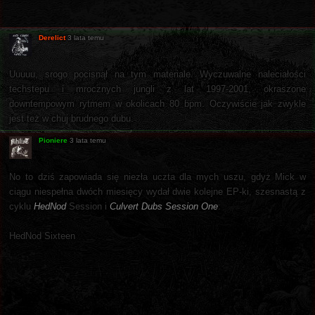
Derelict
3 lata temu
Uuuuu, srogo pocisnął na tym materiale. Wyczuwalne naleciałości
techstepu i mrocznych jungli z lat 1997-2001, okraszone
downtempowym rytmem w okolicach 80 bpm. Oczywiście jak zwykle
jest też w chuj brudnego dubu.
Pioniere
3 lata temu
No to dziś zapowiada się niezła uczta dla mych uszu, gdyż Mick w
ciągu niespełna dwóch miesięcy wydał dwie kolejne EP-ki, szesnastą z
cyklu
HedNod
Session i
Culvert Dubs Session One
:
HedNod Sixteen