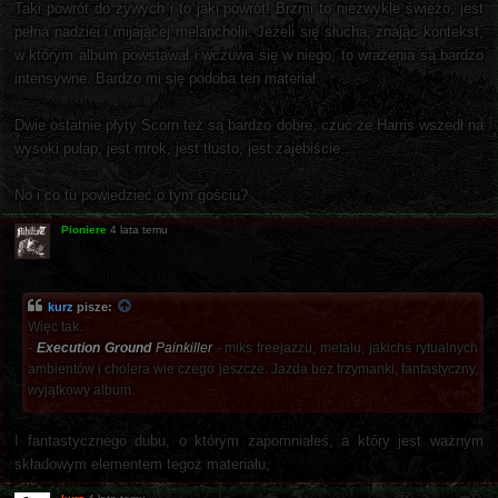
Taki powrót do żywych i to jaki powrót! Brzmi to niezwykle świeżo, jest
pełna nadziei i mijającej melancholii. Jeżeli się słucha, znając kontekst,
w którym album powstawał i wczuwa się w niego, to wrażenia są bardzo
intensywne. Bardzo mi się podoba ten materiał.
Dwie ostatnie płyty Scorn też są bardzo dobre, czuć że Harris wszedł na
wysoki pułap, jest mrok, jest tłusto, jest zajebiście..
No i co tu powiedzieć o tym gościu?
Pioniere
4 lata temu
kurz
pisze:
Więc tak.
-
Execution Ground
Painkiller
- miks freejazzu, metalu, jakichś rytualnych
ambientów i cholera wie czego jeszcze. Jazda bez trzymanki, fantastyczny,
wyjątkowy album.
I fantastycznego dubu, o którym zapomniałeś, a który jest ważnym
składowym elementem tegoż materiału,