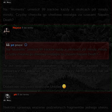
Na "Moments" umieścił 99 tracków każdy w okolicach pól minuty,
minuty. Czyżby chwyciła go chwilowa nostalgia za czasami Napalm
Death?
Hajasz
8 lat temu
pit
pisze:
Na "Moments" umieścił 99 tracków każdy w okolicach pól minuty, minuty.
Czyżby chwyciła go chwilowa nostalgia za czasami Napalm Death?
To też widziałem i zastanawiałem się czy to jeden kawałek, który
odtwarzacz CD pokazuje jako 99 osobnych czy faktycznie jest tak jak
piszesz.
Dodatkowo wszystko opatrzone Untitled
pit
8 lat temu
Niektóre sprawiają wrażenie podzielonych fragmentów jednego utworu,