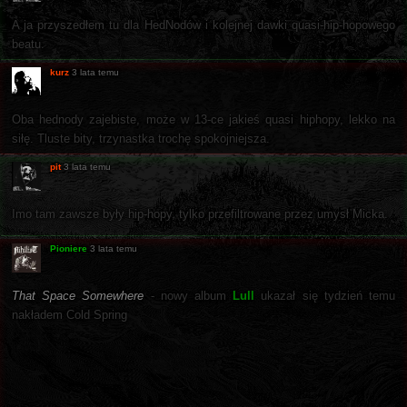
A ja przyszedłem tu dla HedNodów i kolejnej dawki quasi-hip-hopowego
beatu.
kurz
3 lata temu
Oba hednody zajebiste, może w 13-ce jakieś quasi hiphopy, lekko na
siłę. Tluste bity, trzynastka trochę spokojniejsza.
pit
3 lata temu
Imo tam zawsze były hip-hopy, tylko przefiltrowane przez umysł Micka.
Pioniere
3 lata temu
That Space Somewhere
- nowy album
Lull
ukazał się tydzień temu
nakładem Cold Spring