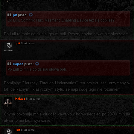
pit
pisze:
Od Lull, Somnific Flux, Mesmeric Enabling Device też się odbiłeś?
Po Lull to mnie do dzisiaj głowa boli. Reszty chyba nawet nie słyszałem.
pit
8 lat temu
Hajasz
pisze:
Po Lull to mnie do dzisiaj głowa boli.
Pomijając "Journey Through Underworlds" ten projekt jest utrzymany w
tak delikatnym i klasycznym stylu, że naprawdę tego nie rozumiem.
Hajasz
8 lat temu
Chyba pokonuje mnie długość kawałków bo wysiedzieć po 20-30 min na
utwór to nie lada wyzwanie.
pit
8 lat temu