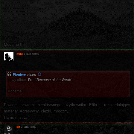
Mocarne !!!
kurz
3 lata temu
Pioniere
pisze:
nowy album
Fret
"
Because of the Weak
"
Mocarne !!!
Powiem słowami nieaktywnego użytkownika Efila - rozpierdalający
materiał. Agresywny, ciężki, mroczny.
Harris mistrz.
pit
3 lata temu