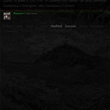
Ljubliu, to jeden z 13-u. A AT to zupełnie inny kaliber, tak jakby porównać
Goebbelsa z Göringiem, albo Jarosława z Lechem.
Pioniere
3 lata temu
Kolejne dwie sesje z cyklu
HedNod Session
, sesja trzynasta i
czternasta: