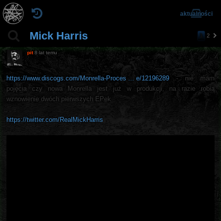
aktualności
Mick Harris
1
2
n
a
pit
8 lat temu
st
ę
p
https://www.discogs.com/Monrella-Proces ... e/12196289
- nie mam
n
pojęcia czy nowa Monrella jest już w produkcji, na razie robią
a
wznowienie dwóch pierwszych EPek
https://twitter.com/RealMickHarris