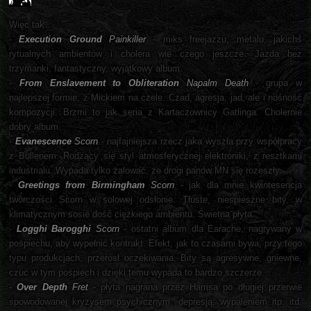
Więc tak.
-
Execution Ground
Painkiller
- miks freejazzu, metalu, jakichś
rytualnych ambientów i cholera wie czego jeszcze. Jazda bez
trzymanki, fantastyczny, wyjątkowy album.
-
From Enslavement to Obliteration
Napalm Death
- grupa w
najlepszej formie, z Mickiem na czele. Czad, agresja, jad, ale i nośność
kompozycji. Brzmi to jak seria z Kartaczownicy Gatlinga. Cholernie
dobry album.
-
Evanescence
Scorn
- najfajniejsza rzecz jaka wyszła przy współpracy
z Bullenem. Rodzący się styl atmosferycznej elektroniki, z resztkami
industrialu. Wypada tylko żalować, że drogi panów MN się rozeszły.
-
Greetings from Birmingham
Scorn
- jak dla mnie kwintesencja
twórczości Scorn w solowej odsłonie. Tłuste, niespieszne bity, w
klimatycznym sosie dość ciężkiego ambientu. Świetna płyta.
-
Logghi Barogghi
Scorn
- ostatni album dla Earache, nagrywany w
pośpiechu, aby wypełnić kontrakt. Efekt, jak to czasami bywa, przy tego
typu produkcjach, przerósł oczekiwania. Bity są agresywne, gniewne,
czuć w tym pośpiech i dzięki temu wypada to bardzo szczerze.
-
Over Depth
Fret
- płyta nagrana przez Harrisa po długiej przerwie
spowodowanej kryzysem psychicznym, depresją, wypaleniem itp. itd.