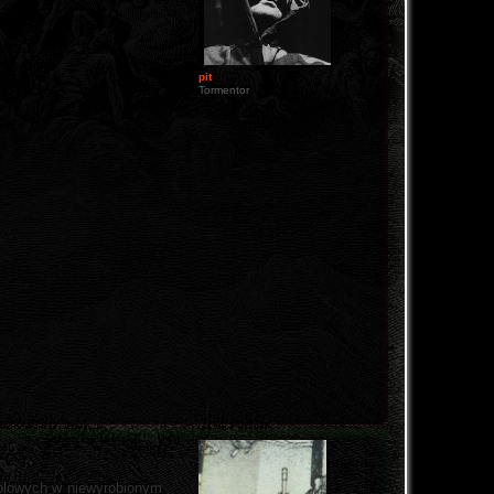
pit
Tormentor
solowych w niewyrobionym