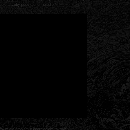
upiera, żeby psuć ładne melodie?'
tów miała problem z ogarnięciem taktów :