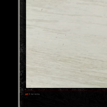
pit
6 lat temu