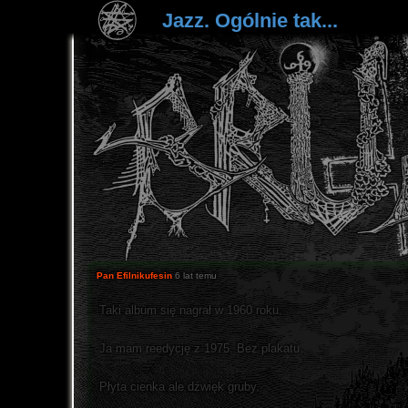
Jazz. Ogólnie tak...
Pan Efilnikufesin
6 lat temu
Taki album się nagrał w 1960 roku.
Ja mam reedycję z 1975. Bez plakatu.
Płyta cienka ale dźwięk gruby.