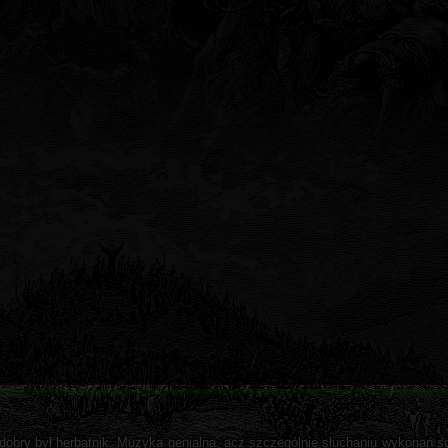
dobry był herbatnik. Muzyka genialna, acz szczególnie słuchaniu wykonań 