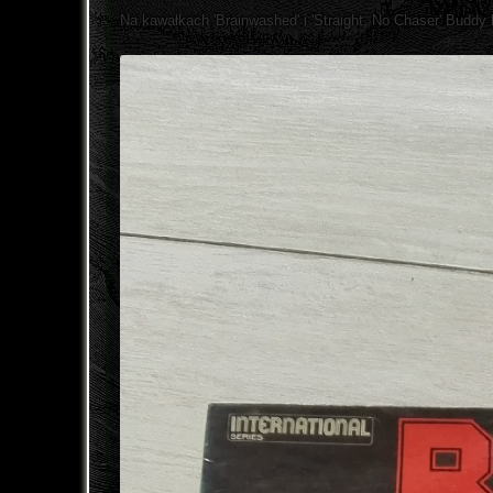
Na kawałkach 'Brainwashed' i 'Straight, No Chaser' Buddy 