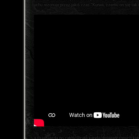
uchu rezonuje przez jakiś czas "Kurwa, czemu on się tak 
a tu już jazda po całości, cała kapela doświadczonych ko