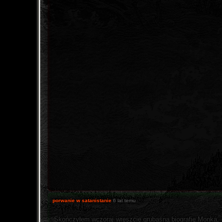
porwanie w satanistanie
6 lat temu
Skończyłem wczoraj wreszcie grubaśną biografię Monka, 