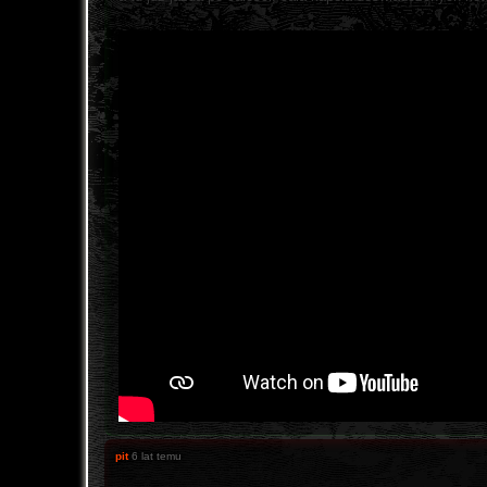
pit
6 lat temu