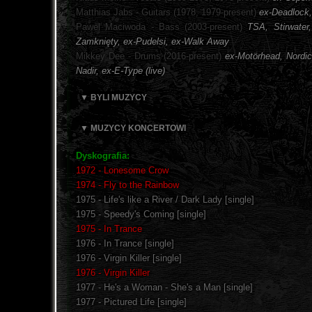
Matthias Jabs - Guitars (1978, 1979-present)
ex-Deadlock,
Pawel Maciwoda - Bass (2003-present)
TSA, Stirwater
Zamknięty, ex-Pudelsi, ex-Walk Away
Mikkey Dee - Drums (2016-present)
ex-Motörhead, Nordic
Nadir, ex-E-Type (live)
▼ BYLI MUZYCY
▼ MUZYCY KONCERTOWI
Dyskografia:
1972 - Lonesome Crow
1974 - Fly to the Rainbow
1975 - Life's like a River / Dark Lady [single]
1975 - Speedy's Coming [single]
1975 - In Trance
1976 - In Trance [single]
1976 - Virgin Killer [single]
1976 - Virgin Killer
1977 - He's a Woman - She's a Man [single]
1977 - Pictured Life [single]