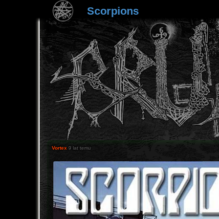
Scorpions
Vortex
9 lat temu