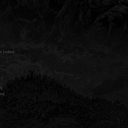
 [video]
t]
eo]