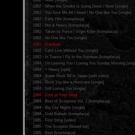
1982 - When the Smoke Is Going Down / Now! [single]
1982 - You Give Me All I Need / No One like You [single]
1982 - Early Hits [kompilacja]
1982 - Hot & Heavy [kompilacja]
1982 - Taken by Force / Virgin Killer [kompilacja]
1982 - No-One like You [single]
1982 - Blackout
1982 - Can't Live Without You [single]
1983 - In Trance / Fly to the Rainbow [kompilacja]
1984 - I'm Leaving You / Loving You Sunday Morning [sing
1984 - + Heavy [split]
1984 - Super Rock '84 in Japan [split video]
1984 - Rock You like a Hurricane [single]
1984 - Still Loving You [single]
1984 - Love at First Sting
1984 - Best of Scorpions Vol. 2 [kompilacja]
1984 - Big City Nights [single]
1984 - Gold Ballads [kompilacja]
1985 - First Sting [video]
1985 - The Scorpion [boxed set]
1985 - Best [kompilacja]