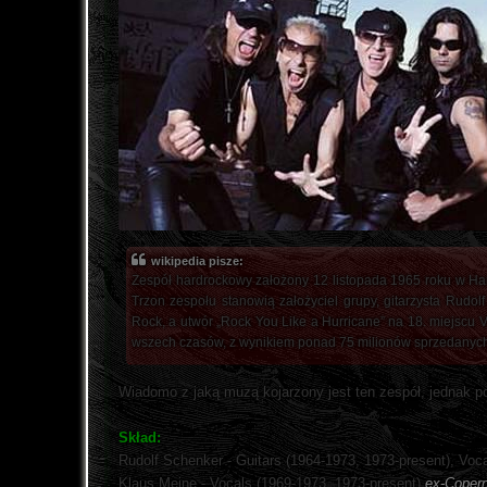
wikipedia pisze:
Zespół hardrockowy założony 12 listopada 1965 roku w Ha
Trzon zespołu stanowią założyciel grupy, gitarzysta Rudol
Rock, a utwór „Rock You Like a Hurricane” na 18. miejscu V
wszech czasów, z wynikiem ponad 75 milionów sprzedanych 
Wiadomo z jaką muzą kojarzony jest ten zespół, jednak p
Skład:
Rudolf Schenker - Guitars (1964-1973, 1973-present), Voc
Klaus Meine - Vocals (1969-1973, 1973-present)
ex-Coper