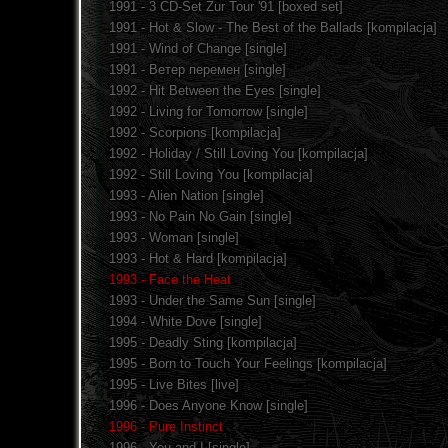
1991 - 3 CD-Set Zur Tour '91 [boxed set]
1991 - Hot & Slow - The Best of the Ballads [kompilacja]
1991 - Wind of Change [single]
1991 - Ветер перемен [single]
1992 - Hit Between the Eyes [single]
1992 - Living for Tomorrow [single]
1992 - Scorpions [kompilacja]
1992 - Holiday / Still Loving You [kompilacja]
1992 - Still Loving You [kompilacja]
1993 - Alien Nation [single]
1993 - No Pain No Gain [single]
1993 - Woman [single]
1993 - Hot & Hard [kompilacja]
1993 - Face the Heat
1993 - Under the Same Sun [single]
1994 - White Dove [single]
1995 - Deadly Sting [kompilacja]
1995 - Born to Touch Your Feelings [kompilacja]
1995 - Live Bites [live]
1996 - Does Anyone Know [single]
1996 - Pure Instinct
1996 - You and I [single]