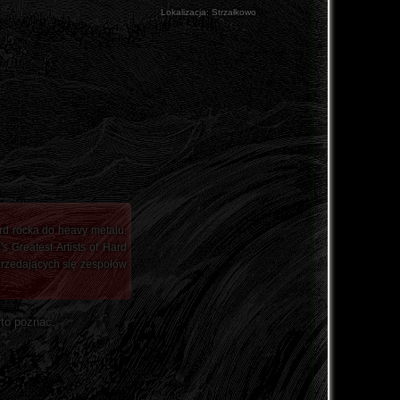
Lokalizacja:
Strzałkowo
d rocka do heavy metalu.
 Greatest Artists of Hard
sprzedających się zespołów
rto poznać.