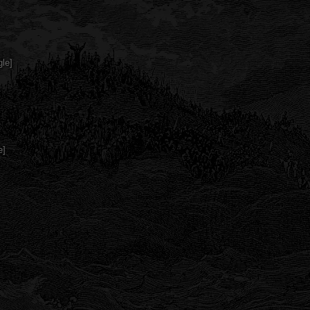
le]
e]