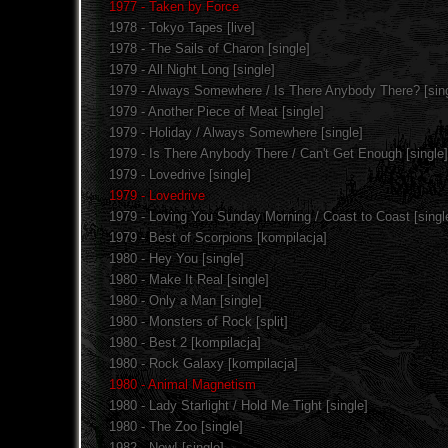
1977 - Taken by Force
1978 - Tokyo Tapes [live]
1978 - The Sails of Charon [single]
1979 - All Night Long [single]
1979 - Always Somewhere / Is There Anybody There? [sing
1979 - Another Piece of Meat [single]
1979 - Holiday / Always Somewhere [single]
1979 - Is There Anybody There / Can't Get Enough [single]
1979 - Lovedrive [single]
1979 - Lovedrive
1979 - Loving You Sunday Morning / Coast to Coast [singl
1979 - Best of Scorpions [kompilacja]
1980 - Hey You [single]
1980 - Make It Real [single]
1980 - Only a Man [single]
1980 - Monsters of Rock [split]
1980 - Best 2 [kompilacja]
1980 - Rock Galaxy [kompilacja]
1980 - Animal Magnetism
1980 - Lady Starlight / Hold Me Tight [single]
1980 - The Zoo [single]
1982 - Now! [single]