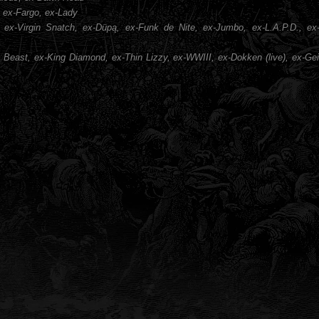
 ex-Fargo, ex-Lady
, ex-Virgin Snatch, ex-Düpą, ex-Funk de Nite, ex-Jumbo, ex-L.A.P.D., ex-L
 Beast, ex-King Diamond, ex-Thin Lizzy, ex-WWIII, ex-Dokken (live), ex-Ge