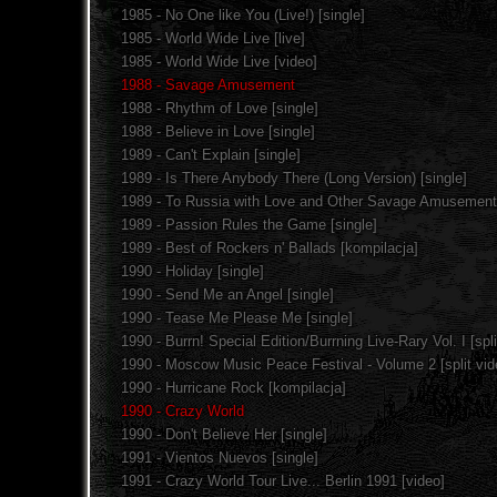
1985 - No One like You (Live!) [single]
1985 - World Wide Live [live]
1985 - World Wide Live [video]
1988 - Savage Amusement
1988 - Rhythm of Love [single]
1988 - Believe in Love [single]
1989 - Can't Explain [single]
1989 - Is There Anybody There (Long Version) [single]
1989 - To Russia with Love and Other Savage Amusements
1989 - Passion Rules the Game [single]
1989 - Best of Rockers n' Ballads [kompilacja]
1990 - Holiday [single]
1990 - Send Me an Angel [single]
1990 - Tease Me Please Me [single]
1990 - Burrn! Special Edition/Burrning Live-Rary Vol. I [spli
1990 - Moscow Music Peace Festival - Volume 2 [split vid
1990 - Hurricane Rock [kompilacja]
1990 - Crazy World
1990 - Don't Believe Her [single]
1991 - Vientos Nuevos [single]
1991 - Crazy World Tour Live... Berlin 1991 [video]