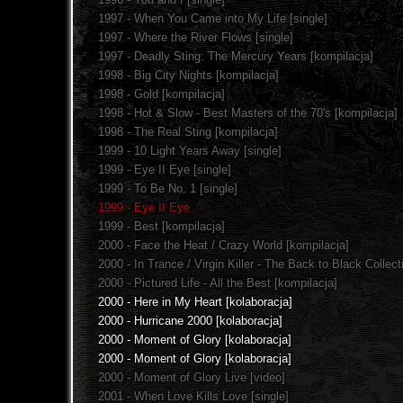
1997 - When You Came into My Life [single]
1997 - Where the River Flows [single]
1997 - Deadly Sting: The Mercury Years [kompilacja]
1998 - Big City Nights [kompilacja]
1998 - Gold [kompilacja]
1998 - Hot & Slow - Best Masters of the 70's [kompilacja]
1998 - The Real Sting [kompilacja]
1999 - 10 Light Years Away [single]
1999 - Eye II Eye [single]
1999 - To Be No. 1 [single]
1999 - Eye II Eye
1999 - Best [kompilacja]
2000 - Face the Heat / Crazy World [kompilacja]
2000 - In Trance / Virgin Killer - The Back to Black Collect
2000 - Pictured Life - All the Best [kompilacja]
2000 - Here in My Heart [kolaboracja]
2000 - Hurricane 2000 [kolaboracja]
2000 - Moment of Glory [kolaboracja]
2000 - Moment of Glory [kolaboracja]
2000 - Moment of Glory Live [video]
2001 - When Love Kills Love [single]