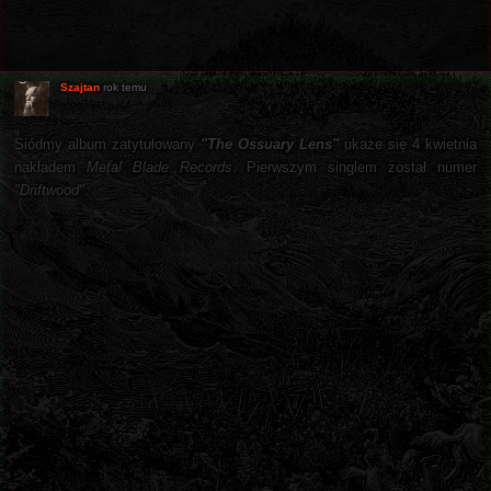
Szajtan
rok temu
Siódmy album zatytułowany
"The Ossuary Lens"
ukaże się 4 kwietnia
nakładem
Metal Blade Records
. Pierwszym singlem został numer
"Driftwood"
.