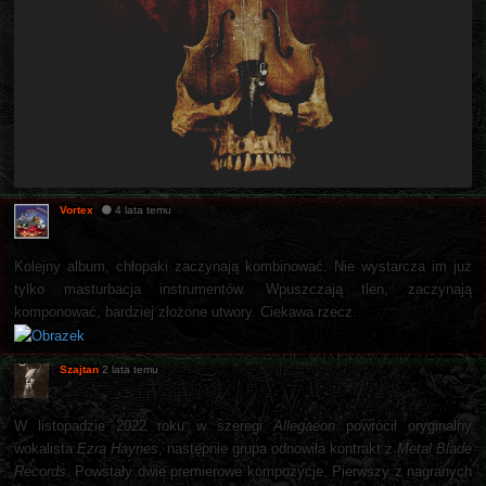
Vortex
4 lata temu
Kolejny album, chłopaki zaczynają kombinować. Nie wystarcza im już
tylko masturbacja instrumentów. Wpuszczają tlen, zaczynają
komponować, bardziej złożone utwory. Ciekawa rzecz.
Szajtan
2 lata temu
W listopadzie 2022 roku w szeregi
Allegaeon
powrócił oryginalny
wokalista
Ezra Haynes
, następnie grupa odnowiła kontrakt z
Metal Blade
Records
. Powstały dwie premierowe kompozycje. Pierwszy z nagranych