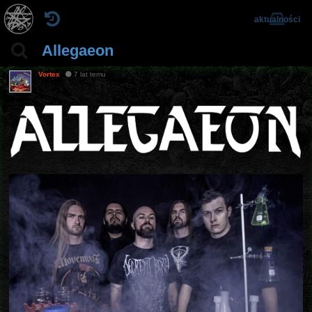
aktualności
Allegaeon
Vortex
7 lat temu