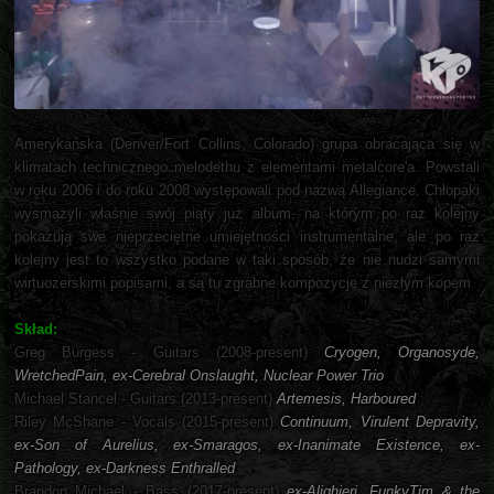
Amerykańska (Denver/Fort Collins, Colorado) grupa obracająca się w
klimatach technicznego melodethu z elementami metalcore'a. Powstali
w roku 2006 i do roku 2008 występowali pod nazwą Allegiance. Chłopaki
wysmażyli właśnie swój piąty już album, na którym po raz kolejny
pokazują swe nieprzeciętne umiejętności instrumentalne, ale po raz
kolejny jest to wszystko podane w taki sposób, że nie nudzi samymi
wirtuozerskimi popisami, a są tu zgrabne kompozycje z niezłym kopem.
Skład:
Greg Burgess - Guitars (2008-present)
Cryogen, Organosyde,
WretchedPain, ex-Cerebral Onslaught, Nuclear Power Trio
Michael Stancel - Guitars (2013-present)
Artemesis, Harboured
Riley McShane - Vocals (2015-present)
Continuum, Virulent Depravity,
ex-Son of Aurelius, ex-Smaragos, ex-Inanimate Existence, ex-
Pathology, ex-Darkness Enthralled
Brandon Michael - Bass (2017-present)
ex-Alighieri, FunkyTim & the