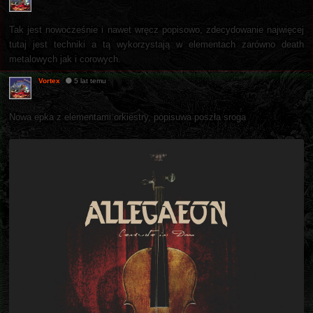
Tak jest nowocześnie i nawet wręcz popisowo, zdecydowanie najwięcej
tutaj jest techniki a tą wykorzystają w elementach zarówno death
metalowych jak i corowych.
Vortex
5 lat temu
Nowa epka z elementami orkiestry, popisuwa poszła sroga