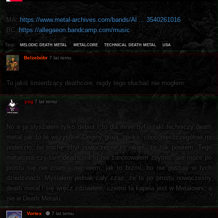
MA:
https://www.metal-archives.com/bands/Al ... 3540261016
BC:
https://allegaeon.bandcamp.com/music
melodic death metal
metalcore
technical death metal
usa
Tagi:
Belzebóbr
7 lat temu
To jakiś śmierdzący deathcore, nigdy tego słuchać nie mogłem.
yog
7 lat temu
No a ja słyszałem tylko debiut i to dla mnie był o taki techniczy death
metal jak to te wszystkie Originy grają, spoko, choć nieszczególnie mi
podeszło, bo trochę zbyt nowoczesne to jakieś, że tak powiem. Tego
metalcora czy tam deathcora to nie zanotowałem zbytnio, ale może po
prostu się nie znam i nie wiem, jak to brzmi, bo nie gustuję w tych
dziedzinach. Myślałem jednak cały czas, że to po prostu nowoczesny
death metal i się wręcz zdziwiłem, czemu ta kapela jest w Metalowni, a
nie w Death Metalu.
Vortex
7 lat temu