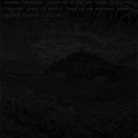
utworów
"Inhumation"
, pojawił się wczoraj jako singiel. Drugi z nich
"Iridescent"
ukaże się wkrótce. Staną się one pomostem pomiędzy
albumem
"Damnum"
z 2022 roku