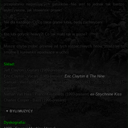
przeplataniu niepasujących gatunków. Nie jest to jednak tak bardzo
wykrzywione, jak słoweński projekt.
Nie dla każdego. Ci, co takie granie lubią, będą zachwyceni.
Kto lubi gotycki heavy?! Co tak mało rąk w górze?
Muszę chyba zrobić przerwę od tych rozpaczliwych hitów, strasznie to
smutne (i kurewsko wpadające w ucho).
Skład:
Jeff Clayton - Guitars (1989-present)
Eric Clayton - Vocals (1989-present)
Eric Clayton & The Nine
Samuel West - Drums, Percussion (1992-1993, 2011-2012, 2017-
present)
Nathan Van Hala - Piano, Keyboards (1993-present)
ex-Strychnine Kiss
Charles Cooper - Bass (1995-present)
▼ BYLI MUZYCY
Dyskografia: