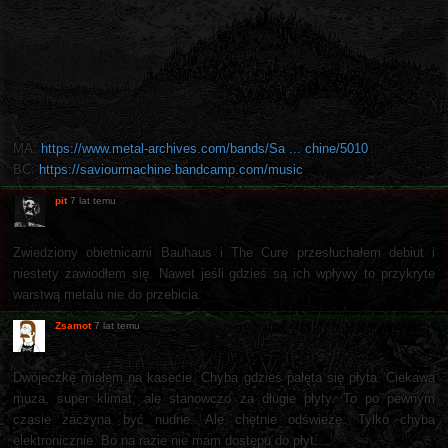
MA:
https://www.metal-archives.com/bands/Sa ... chine/5010
BC:
https://saviourmachine.bandcamp.com/music
pit
7 lat temu
Zwiedziony obietnicami Bauhaus i The Cure przesłuchałem debiut i
niestety zawiodłem się. Nawet jeśli gdzieś są ich wpływy to przykryte
warstwą metalu nie do przebicia.
Zsamot
7 lat temu
Dwójeczkę miałem na kasecie. Chyba gdzieś pałęta się płyta. Ciekawa
muza, super klimat, ale stanowczo za długie płyty. To po pewnym
czasie zaczyna być nudne. Ale chętnie odświeżę. Tylko chyba
elektronicznie. Bo na razie nie mam dostępu do płyt...