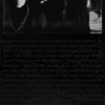
Parę dni temu po którejś z burzliwych dyskusji na temat prawilności My
Dying Bride naszło mnie na jakiś total hardcore gotyk i pomyślałem, że
dawno nie rzucałem uchem w stronę australijskiego ansamblu Virgin
Black, który znany jest chyba przede wszystkim jako zespół, którego
męskość byłoby niezwykle łatwo podważyć, jednakże przez wzgląd na
zaskakująco udany rezultat granego przez nich symfonicznego
gotyckiego metalu, jakoś nikt w historii świata dotąd tego nie uczynił.
Coś tam zaraz poklikałem oczywiście i tak trafiłem na zespół pod
tytułem Saviour Machine, który ocenki miał dobre, fota na profilu MA
kuriozalna i gustowna jednocześnie, wokalistę Erica Claytona - tego z
pieczęcią na łbie - znałem z najlepszego albumu Ayreona,
The Human
Equation
, tu gra z bratem i mnie to trochę już kupiło, bo lubię takie
cudactwa, jednak zupełnie nie czegoś takiego się spodziewałem,
odpalając debiut. Virgin Black olałem, innym razem.