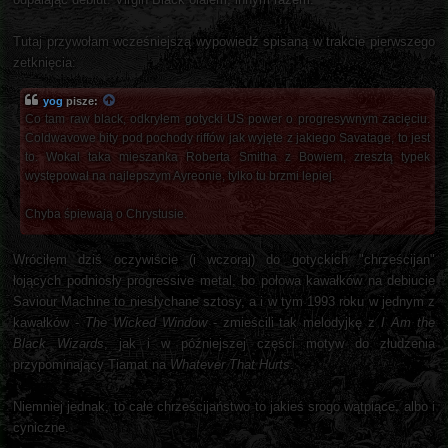
Tutaj przywołam wcześniejszą wypowiedź spisaną w trakcie pierwszego
zetknięcia:
yog
pisze:
Co tam raw black, odkryłem gotycki US power o progresywnym zacięciu.
Coldwavowe bity pod pochody riffów jak wyjęte z jakiego Savatage, to jest
to. Wokal taka mieszanka Roberta Smitha z Bowiem, zresztą typek
występował na najlepszym Ayreonie, tylko tu brzmi lepiej.
Chyba śpiewają o Chrystusie.
Wróciłem dziś oczywiście (i wczoraj) do gotyckich "chrześcijan"
łojących podniosły progressive metal, bo połowa kawałków na debiucie
Saviour Machine to niesłychane sztosy, a i w tym 1993 roku w jednym z
kawałków -
The Wicked Window
- zmieścili tak melodyjkę z
I Am the
Black Wizards
, jak i w późniejszej części motyw do złudzenia
przypominający Tiamat na
Whatever That Hurts
.
Niemniej jednak, to całe chrześcijaństwo to jakieś srogo wątpiące, albo i
cyniczne.