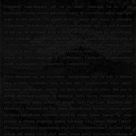
Doprawdy zadziwiające, jak się to udało, zważając na to, z jak
kuriozalnym połączeniem gatunków mamy do czynienia i jakby tego było
mało, to ten gotycki US power to przy okazji jest muza w zasadzie
stadionowa. Wokalista dość bezlitosne melodyjki leci, na tym Ayreonie
aż tak się nie wczuwał, tutaj to jakby od tego czy bóg go usłyszy jego
życie zależało. Jeśli ktoś, podobnie jak ja, uważa wokal Midnighta w
Crimson Glory za mocno udręczony, to tutaj jest to do kwadratu, tylko
jeszcze z dozą chęci zostania przywódcą sekty. Teksty są tu mniej
więcej tak pozytywne, jak w Candlemass. Fanatyzm, przepowiednie,
modły o armagedon. Dla wiernych - codzienność.
Poza debiutem nic nie słyszałem. Spodziewam się, że koło 3 albumu
lecą w ostre symfoniki, tutaj to jest dość symboliczne, choć takich
motywów nie brakuje, choćby się płyta zaczyna od chóru. Nie jest to
jednak dominujący klimat na debiucie, który raczej charakteryzuje się
tym, że brzmi jakby połączyć gotycki rock The Cure, Bauhaus albo
Nosferatu z
Hallowed Be Thy Name
(w
Ludicrous Smiles
). Innym razem
wchodzą balladkowe momenty, które by mogło Queen zagrać, by zaraz
przejść w riffową progresję godną Savatage czy innego Metal Church.
Metalowi archiwiści wspominają jeszcze o podobieństwach do Devil Doll,
jednak nie widzę ich tu zbyt wielu, może prócz rozmachu i odwagi w