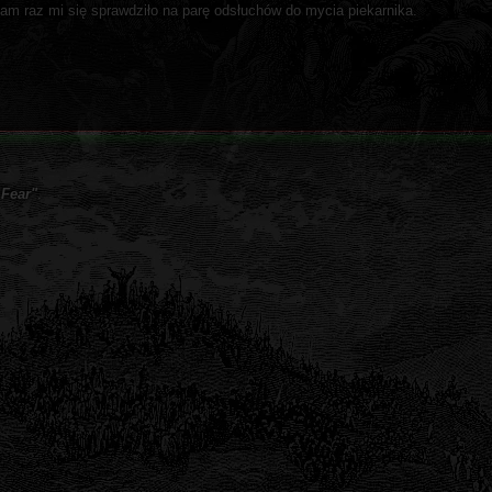
sam raz mi się sprawdziło na parę odsłuchów do mycia piekarnika.
 Fear"
.