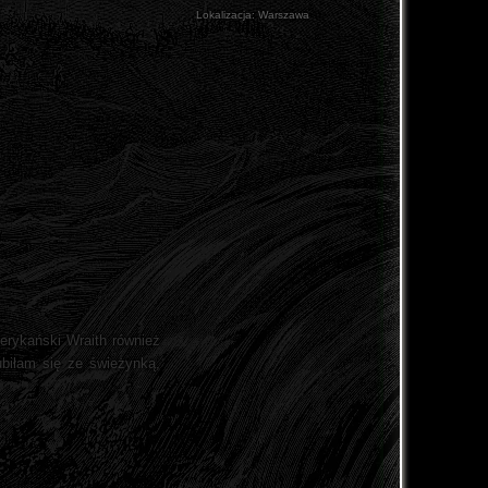
Lokalizacja:
Warszawa
amerykański Wraith również
ubiłam się ze świeżynką,