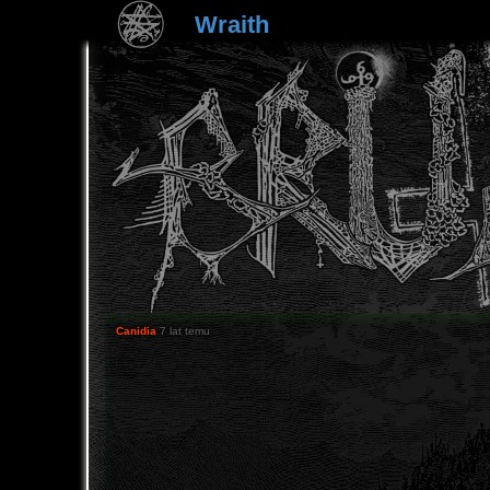
Wraith
Canidia
7 lat temu