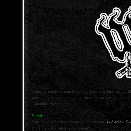
Jedno z moich ostatnich odkryć. Jeśli ktoś lubi klimaty bl
powinien przypaść do gustu. Stosunkowo świeży zespół, 
"Absolute Power".
Skład:
Matt Sokol - Guitars, Vocals (2016-present)
ex-Hedlok, Sk
Chris Petkus - Bass (2017-present)