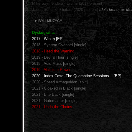
Mike Szymendera - Drums (2017-present)
Jason Schultz - Guitars (2020-present)
Idol Throne, ex-Mon
▼ BYLI MUZYCY
Dyskografia:
2017 - Wraith [EP]
2018 - System Overlord [single]
2018 - Heed the Warning
2019 - Devil's Hour [single]
2019 - Acid Mass [single]
2019 - Absolute Power
2020 - Index Case: The Quarantine Sessions... [EP]
2020 - Speed Armageddon [split]
2021 - Cloaked in Black [single]
2021 - Bite Back [single]
2021 - Gatemaster [single]
2021 - Undo the Chains