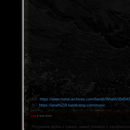
MA:
https://www.metal-archives.com/bands/Wraith/35404
BC:
https://wraith219.bandcamp.com/music
yog
4 lata temu
Przyjemna płytka z satanic speed metalem z zeszłorocz