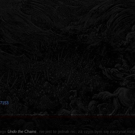
37153
nego
Undo the Chains
, nie jest to jednak nic, za czym bym się zaczynał roz