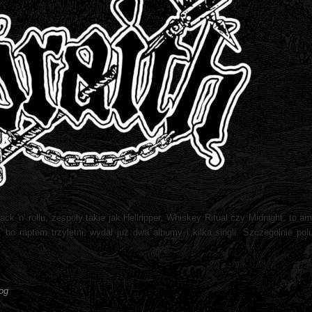
ack 'n' rollu, zespoły takie jak Hellripper, Whiskey Ritual czy Midnight, to 
bo raptem trzyletni, wydał już dwa albumy i kilka singli. Szczególnie pol
og