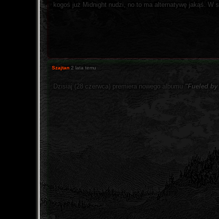
kogoś już Midnight nudzi, no to ma alternatywę jakąś. W 
Szajtan
2 lata temu
Dzisiaj (28 czerwca) premiera nowego albumu
"Fueled by