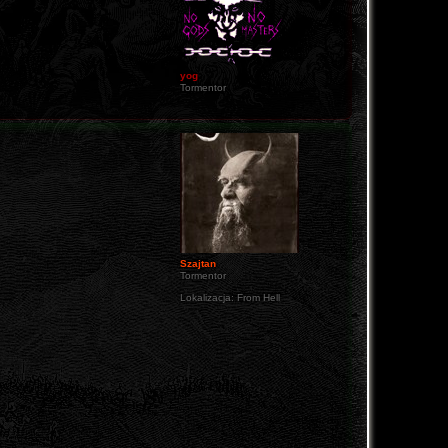
yog
Tormentor
Szajtan
Tormentor
Lokalizacja:
From Hell