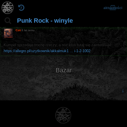
aktualności
Punk Rock - winyle
Czit
6 lat temu
Kumpel sprzedaje trochę rzeczy, a nóż ktoś tutaj się zainteresuje:
https://allegro.pl/uzytkownik/akkalmuk1 ... i-1-2-1002
Bazar